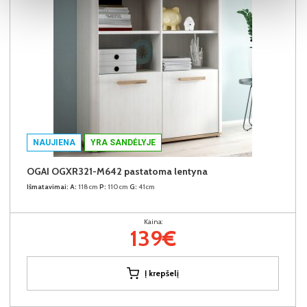
NAUJIENA
YRA SANDĖLYJE
OGAI OGXR321-M642 pastatoma lentyna
Išmatavimai:
A:
118cm
P:
110cm
G:
41cm
Kaina:
139€
Į krepšelį