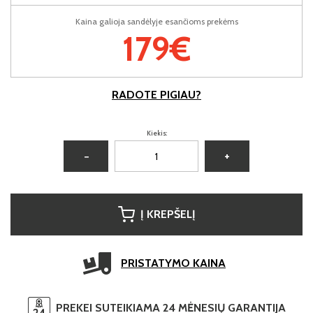
Kaina galioja sandėlyje esančioms prekėms
179€
RADOTE PIGIAU?
Kiekis:
−
+
Į KREPŠELĮ
PRISTATYMO KAINA
PREKEI SUTEIKIAMA 24 MĖNESIŲ GARANTIJA