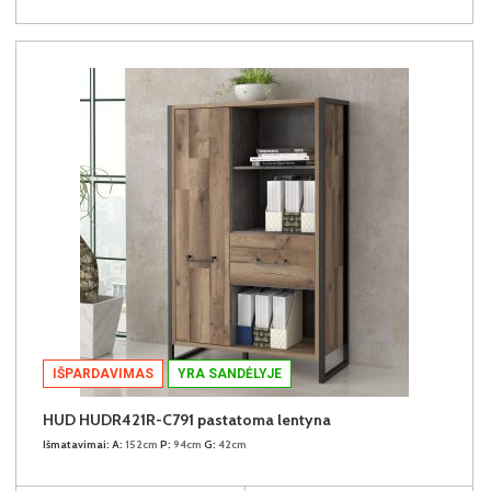
IŠPARDAVIMAS
YRA SANDĖLYJE
HUD HUDR421R-C791 pastatoma lentyna
Išmatavimai:
A:
152cm
P:
94cm
G:
42cm