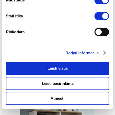
Nuostatos
Statistika
IŠPARDAVIMAS
YRA SANDĖLYJE
Rinkodara
RAVEN RVXV611RB-N41 vitrina
Išmatavimai:
A:
161cm
P:
65cm
G:
42cm
Rodyti informaciją
Kaina:
119€
Leisti visus
Į krepšelį
Leisti pasirinkimą
Atmesti