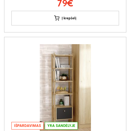
79€
Į krepšelį
IŠPARDAVIMAS
YRA SANDĖLYJE