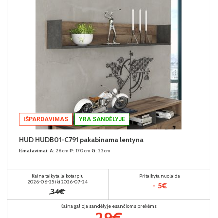
IŠPARDAVIMAS
YRA SANDĖLYJE
HUD HUDB01-C791 pakabinama lentyna
Išmatavimai:
A:
26cm
P:
170cm
G:
22cm
Kaina taikyta laikotarpiu
Pritaikyta nuolaida
2026-06-25 iki 2026-07-24
- 5€
34€
Kaina galioja sandėlyje esančioms prekėms
29€