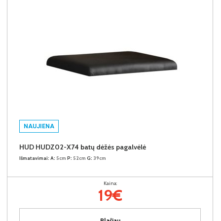
NAUJIENA
HUD HUDZ02-X74 batų dėžės pagalvėlė
Išmatavimai:
A:
5cm
P:
52cm
G:
39cm
Kaina:
19€
Plačiau