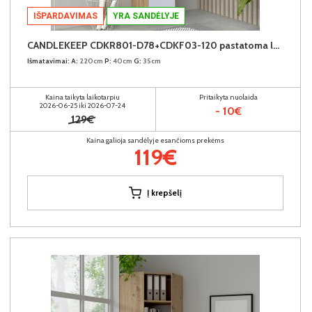
IŠPARDAVIMAS
YRA SANDĖLYJE
CANDLEKEEP CDKR801-D78+CDKF03-120 pastatoma lentyna su durimis (6vnt.)
Išmatavimai:
A:
220cm
P:
40cm
G:
35cm
Kaina taikyta laikotarpiu
Pritaikyta nuolaida
2026-06-25 iki 2026-07-24
- 10€
129€
Kaina galioja sandėlyje esančioms prekėms
119€
Į krepšelį