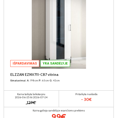
IŠPARDAVIMAS
YRA SANDĖLYJE
ELZZAN EZNV711-C87 vitrina
Išmatavimai:
A:
198cm
P:
65cm
G:
42cm
Kaina taikyta laikotarpiu
Pritaikyta nuolaida
2026-06-25 iki 2026-07-24
- 30€
129€
Kaina galioja sandėlyje esančioms prekėms
99€