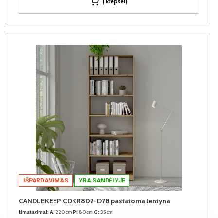
Į krepšelį
IŠPARDAVIMAS
YRA SANDĖLYJE
CANDLEKEEP CDKR802-D78 pastatoma lentyna
Išmatavimai:
A:
220cm
P:
80cm
G:
35cm