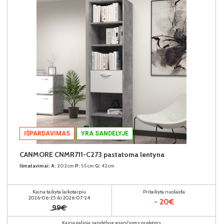
IŠPARDAVIMAS
YRA SANDĖLYJE
CANMORE CNMR711-C273 pastatoma lentyna
Išmatavimai:
A:
202cm
P:
55cm
G:
42cm
Kaina taikyta laikotarpiu
Pritaikyta nuolaida
2026-06-25 iki 2026-07-24
- 20€
99€
Kaina galioja sandėlyje esančioms prekėms