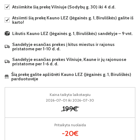
Atsiimkite šią prekę Vilniuje (Sodybų g. 30) iki 4 d.d.
Atsiimti šią prekę Kauno LEZ (Jėgainės g. 1, Biruliškės) galite iš
karto!
Likutis Kauno LEZ (Jėgainės g. 1, Biruliškės) sandėlyje – 9 vnt.
Sandėlyje esančias prekes į kitus miestus ir rajonus
pristatome per 1-10 d. d.
Sandėlyje esančias prekes Vilniuje, Kaune ir jų rajonuose
pristatome per 1-6 d. d.
Šią prekę galite apžiūrėti Kauno LEZ (Jėgainės g. 1, Biruliškės)
parduotuvėje
Kaina taikyta laikotarpiu
2026-07-01 iki 2026-07-30
199€
Pritaikyta nuolaida
-20€