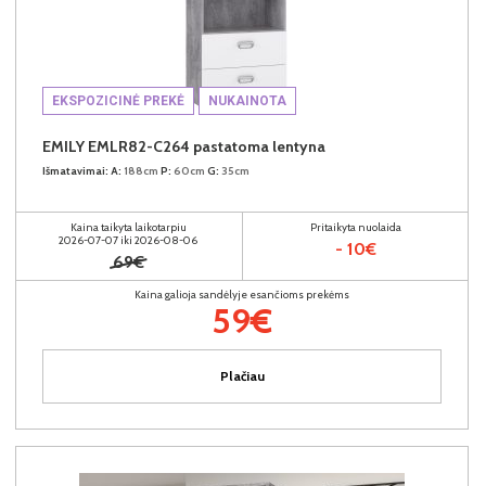
EKSPOZICINĖ PREKĖ
NUKAINOTA
EMILY EMLR82-C264 pastatoma lentyna
Išmatavimai:
A:
188cm
P:
60cm
G:
35cm
Kaina taikyta laikotarpiu
Pritaikyta nuolaida
2026-07-07 iki 2026-08-06
- 10€
69€
Kaina galioja sandėlyje esančioms prekėms
59€
Plačiau