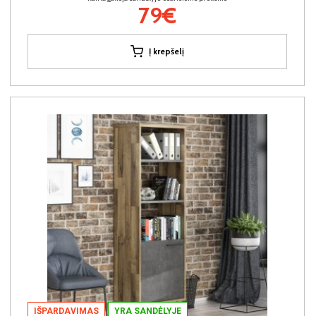
79€
Į krepšelį
IŠPARDAVIMAS
YRA SANDĖLYJE