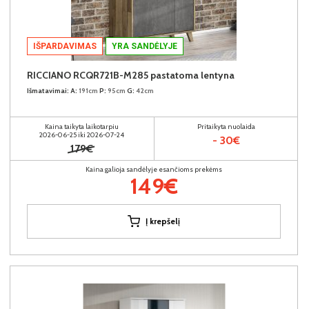
IŠPARDAVIMAS
YRA SANDĖLYJE
RICCIANO RCQR721B-M285 pastatoma lentyna
Išmatavimai:
A:
191cm
P:
95cm
G:
42cm
Kaina taikyta laikotarpiu
Pritaikyta nuolaida
2026-06-25 iki 2026-07-24
- 30€
179€
Kaina galioja sandėlyje esančioms prekėms
149€
Į krepšelį