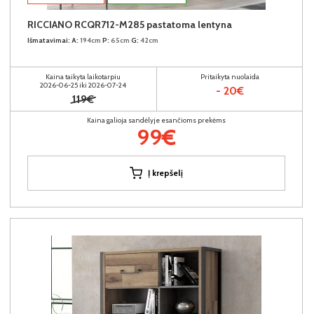
RICCIANO RCQR712-M285 pastatoma lentyna
Išmatavimai:
A:
194cm
P:
65cm
G:
42cm
Kaina taikyta laikotarpiu
Pritaikyta nuolaida
2026-06-25 iki 2026-07-24
- 20€
119€
Kaina galioja sandėlyje esančioms prekėms
99€
Į krepšelį