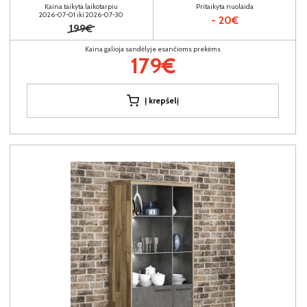
Kaina taikyta laikotarpiu
Pritaikyta nuolaida
2026-07-01 iki 2026-07-30
- 20€
199€
Kaina galioja sandėlyje esančioms prekėms
179€
Į krepšelį