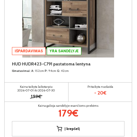
IŠPARDAVIMAS
YRA SANDĖLYJE
HUD HUDR423-C791 pastatoma lentyna
Išmatavimai:
A:
152cm
P:
94cm
G:
42cm
Kaina taikyta laikotarpiu
Pritaikyta nuolaida
2026-07-01 iki 2026-07-30
- 20€
199€
Kaina galioja sandėlyje esančioms prekėms
179€
Į krepšelį