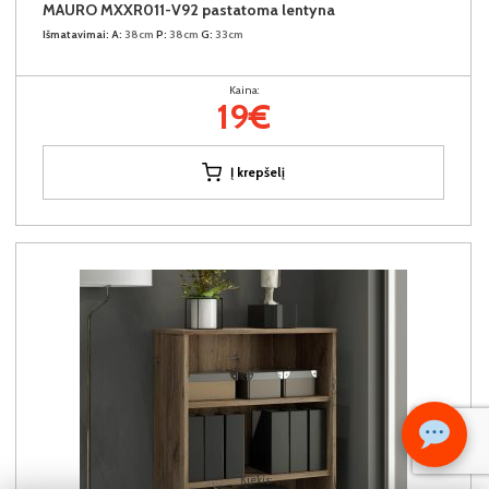
MAURO MXXR011-V92 pastatoma lentyna
Išmatavimai:
A:
38cm
P:
38cm
G:
33cm
Kaina:
19€
Į krepšelį
Kiekis: