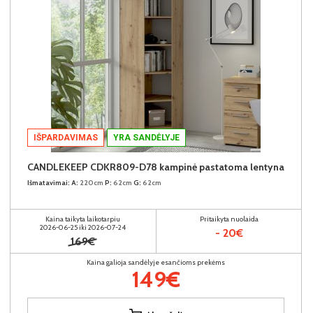
IŠPARDAVIMAS
YRA SANDĖLYJE
CANDLEKEEP CDKR809-D78 kampinė pastatoma lentyna
Išmatavimai:
A:
220cm
P:
62cm
G:
62cm
Kaina taikyta laikotarpiu
Pritaikyta nuolaida
2026-06-25 iki 2026-07-24
- 20€
169€
Kaina galioja sandėlyje esančioms prekėms
149€