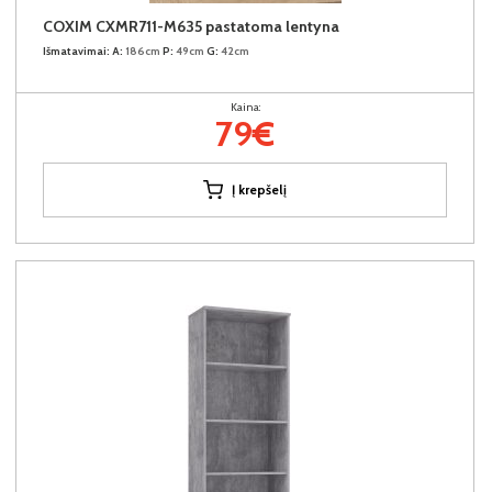
COXIM CXMR711-M635 pastatoma lentyna
Išmatavimai:
A:
186cm
P:
49cm
G:
42cm
Kaina:
79€
Į krepšelį