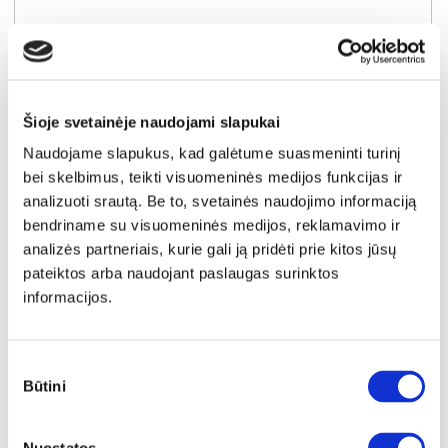
Kaina taikyta laikotarpiu
Pritaikyta nuolaida
2026-06-25 iki 2026-07-24
- 10€
89€
Kaina galioja sandėlyje esančioms prekėms
79€
Šioje svetainėje naudojami slapukai
Naudojame slapukus, kad galėtume suasmeninti turinį
bei skelbimus, teikti visuomeninės medijos funkcijas ir
Į krepšelį
analizuoti srautą. Be to, svetainės naudojimo informaciją
bendriname su visuomeninės medijos, reklamavimo ir
analizės partneriais, kurie gali ją pridėti prie kitos jūsų
pateiktos arba naudojant paslaugas surinktos
informacijos.
Sutikimo
Būtini
pasirinkimas