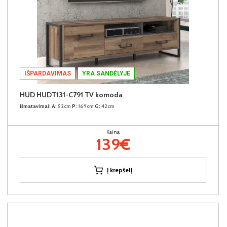
IŠPARDAVIMAS
YRA SANDĖLYJE
HUD HUDT131-C791 TV komoda
Išmatavimai:
A:
52cm
P:
169cm
G:
42cm
Kaina:
139€
Į krepšelį