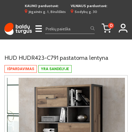
KAUNO parduotuvė:
VILNIAUS parduotuvė:
Jėgainės g. 1, Biruliškės
Sodybų g. 30
0
☰
HUD HUDR423-C791 pastatoma lentyna
IŠPARDAVIMAS
YRA SANDĖLYJE