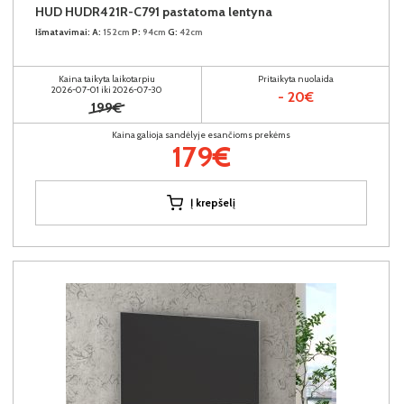
HUD HUDR421R-C791 pastatoma lentyna
Išmatavimai:
A:
152cm
P:
94cm
G:
42cm
Kaina taikyta laikotarpiu
Pritaikyta nuolaida
2026-07-01 iki 2026-07-30
- 20€
199€
Kaina galioja sandėlyje esančioms prekėms
179€
Į krepšelį