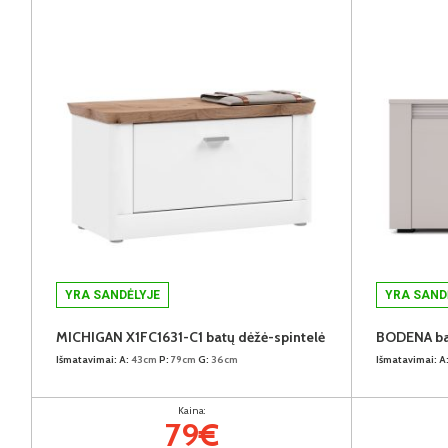
YRA SANDĖLYJE
YRA SAND
MICHIGAN X1FC1631-C1 batų dėžė-spintelė
BODENA bat
Išmatavimai:
A:
43cm
P:
79cm
G:
36cm
Išmatavimai:
A
Kaina:
79€