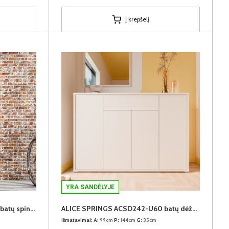
Į krepšelį
YRA SANDĖLYJE
ALICE SPRINGS ACSS822-U60 batų spinta
ALICE SPRINGS ACSD242-U60 batų dėžė-komoda
Išmatavimai:
A:
99cm
P:
144cm
G:
35cm