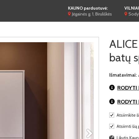
KAUNO parduotuvė:
VILNIA
Jėgainės g. 1, Biruliškės
Sodyb
ALICE
batų s
Išmatavimai:
RODYTI 
RODYTI
Atsiimkite š
Atsiimti šią 
Likutis Kaun