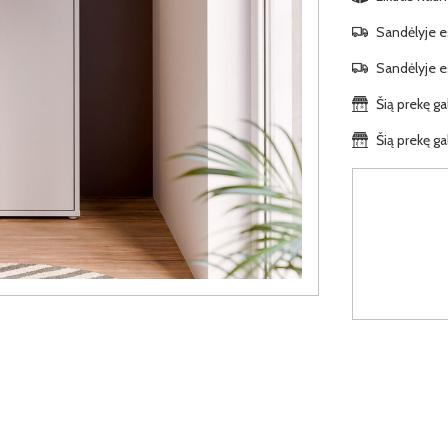
Sandėlyje es
Sandėlyje es
Šią prekę ga
Šią prekę ga