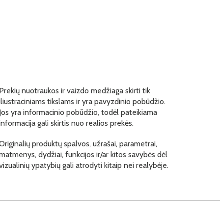
Prekių nuotraukos ir vaizdo medžiaga skirti tik
iliustraciniams tikslams ir yra pavyzdinio pobūdžio.
Jos yra informacinio pobūdžio, todėl pateikiama
informacija gali skirtis nuo realios prekės.
Originalių produktų spalvos, užrašai, parametrai,
matmenys, dydžiai, funkcijos ir/ar kitos savybės dėl
vizualinių ypatybių gali atrodyti kitaip nei realybėje.