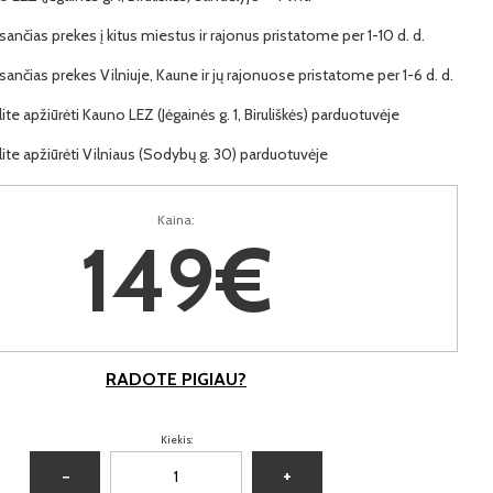
ančias prekes į kitus miestus ir rajonus pristatome per 1-10 d. d.
ančias prekes Vilniuje, Kaune ir jų rajonuose pristatome per 1-6 d. d.
lite apžiūrėti Kauno LEZ (Jėgainės g. 1, Biruliškės) parduotuvėje
lite apžiūrėti Vilniaus (Sodybų g. 30) parduotuvėje
Kaina:
149€
RADOTE PIGIAU?
Kiekis:
−
+