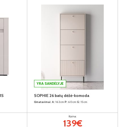
YRA SANDĖLYJE
1S
SOPHIE 26 batų dėžė-komoda
Išmatavimai:
A:
162cm
P:
60cm
G:
15cm
Kaina:
139€