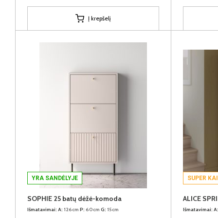
Į krepšelį
YRA SANDĖLYJE
SUPER KA
SOPHIE 25 batų dėžė-komoda
Išmatavimai:
A:
126cm
P:
60cm
G:
15cm
Išmatavimai:
A