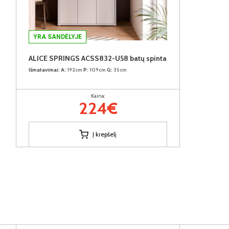
YRA SANDĖLYJE
ALICE SPRINGS ACSS832-U58 batų spinta
Išmatavimai:
A:
192cm
P:
109cm
G:
35cm
Kaina:
224€
Į krepšelį