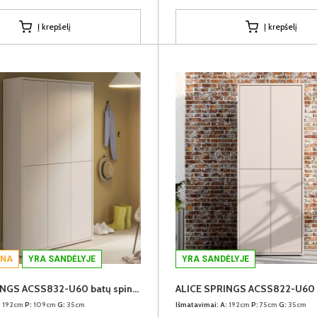
Į krepšelį
Į krepšelį
INA
YRA SANDĖLYJE
YRA SANDĖLYJE
ALICE SPRINGS ACSS832-U60 batų spinta
:
192cm
P:
109cm
G:
35cm
Išmatavimai:
A:
192cm
P:
75cm
G:
35cm