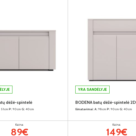
ĖLYJE
YRA SANDĖLYJE
ų dėžė-spintelė
BODENA batų dėžė-spintelė 2D
:
51cm
P:
90cm
G:
40cm
Išmatavimai:
A:
98cm
P:
90cm
G:
40cm
Kaina:
Kaina:
89€
149€