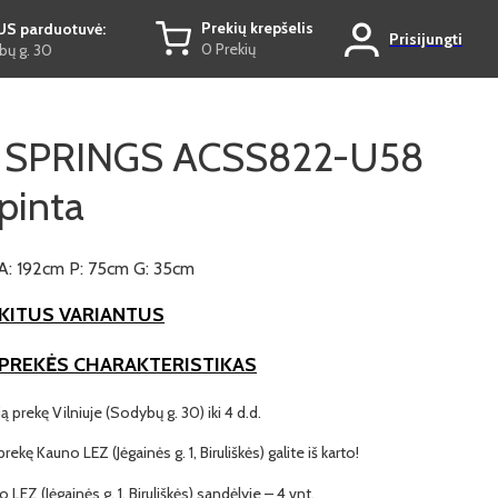
Prekių krepšelis
US parduotuvė:
Prisijungti
0 Prekių
ų g. 30
 SPRINGS ACSS822-U58
pinta
A: 192cm P: 75cm G: 35cm
KITUS VARIANTUS
 PREKĖS CHARAKTERISTIKAS
ią prekę Vilniuje (Sodybų g. 30) iki 4 d.d.
prekę Kauno LEZ (Jėgainės g. 1, Biruliškės) galite iš karto!
o LEZ (Jėgainės g. 1, Biruliškės) sandėlyje – 4 vnt.