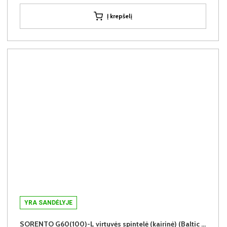
Į krepšelį
YRA SANDĖLYJE
SORENTO G60(100)-L virtuvės spintelė (kairinė) (Baltic Storm/Baltic Storm)