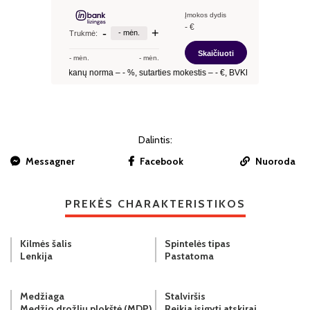
Dalintis:
Messagner
Facebook
Nuoroda
PREKĖS CHARAKTERISTIKOS
Kilmės šalis
Spintelės tipas
Lenkija
Pastatoma
Medžiaga
Stalviršis
Medžio drožlių plokštė (MDP)
Reikia įsigyti atskirai