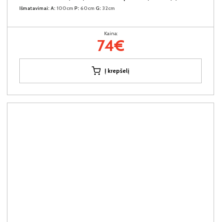
Išmatavimai:
A:
100cm
P:
60cm
G:
32cm
Kaina:
74€
Į krepšelį