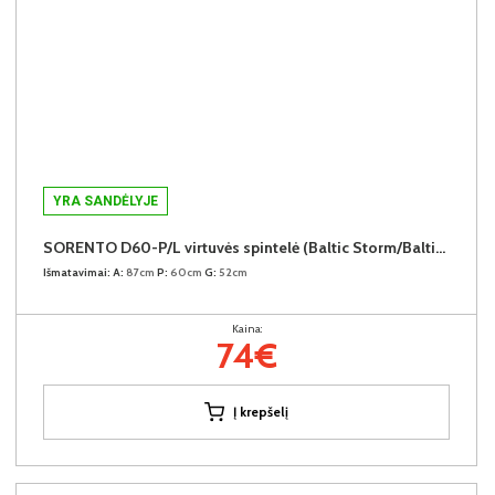
YRA SANDĖLYJE
SORENTO D60-P/L virtuvės spintelė (Baltic Storm/Baltic Storm)
Išmatavimai:
A:
87cm
P:
60cm
G:
52cm
Kaina:
74€
Į krepšelį