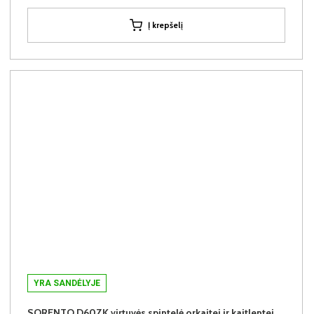
Į krepšelį
YRA SANDĖLYJE
SORENTO D60ZK virtuvės spintelė orkaitei ir kaitlentei (Baltic Storm/Baltic Storm)