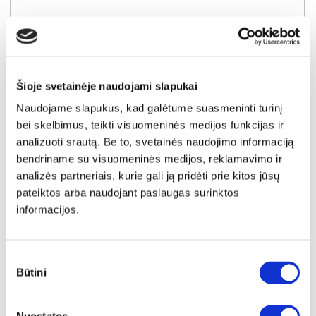
Šioje svetainėje naudojami slapukai
Naudojame slapukus, kad galėtume suasmeninti turinį
bei skelbimus, teikti visuomeninės medijos funkcijas ir
analizuoti srautą. Be to, svetainės naudojimo informaciją
bendriname su visuomeninės medijos, reklamavimo ir
analizės partneriais, kurie gali ją pridėti prie kitos jūsų
pateiktos arba naudojant paslaugas surinktos
informacijos.
YRA SANDĖLYJE
SORENTO D20C virtuvės spintelė (Baltic Storm/Baltic Storm)
Išmatavimai:
A:
87cm
P:
20cm
G:
52cm
Sutikimo
Būtini
pasirinkimas
Kaina:
95€