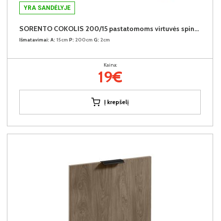
YRA SANDĖLYJE
SORENTO COKOLIS 200/15 pastatomoms virtuvės spintelėms (Baltic Storm)
Išmatavimai:
A:
15cm
P:
200cm
G:
2cm
Kaina:
19€
Į krepšelį