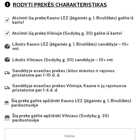
RODYTI PREKĖS CHARAKTERISTIKAS
Atsiimti šią prekę Kauno LEZ (Jėgainės g. 1, Biruliškės) galite iš
karto!
Atsiimti šią prekę Vilniuje (Sodybų g. 30) galite iš karto!
Likutis Kauno LEZ (Jėgainės g. 1, Biruliškės) sandėlyje – 10+
vnt.
Likutis Vilniaus (Sodybų g. 30) sandėlyje – 10+ vnt.
Sandėlyje esančias prekes į kitus miestus ir rajonus
pristatome per 1-10 d. d.
Sandėlyje esančias prekes Vilniuje, Kaune ir jų rajonuose
pristatome per 1-6 d. d.
Šią prekę galite apžiūrėti Kauno LEZ (Jėgainės g. 1, Biruliškės)
parduotuvėje
Šią prekę galite apžiūrėti Vilniaus (Sodybų g. 30)
parduotuvėje
Kaina: