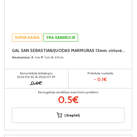
SUPER KAINA
YRA SANDĖLYJE
GAL SAN SEBASTIAN/JUODAS MARMURAS 13mm. virtuvės spintelių stalviršis (1 centimetras) (Įvykdymo terminas iki 10d.d.)
Išmatavimai:
A:
1cm
P:
1cm
G:
60cm
Kaina taikyta laikotarpiu
Pritaikyta nuolaida
2026-06-30 iki 2026-07-29
- 0.1€
0.6€
Kaina galioja sandėlyje esančioms prekėms
0.5€
Į krepšelį