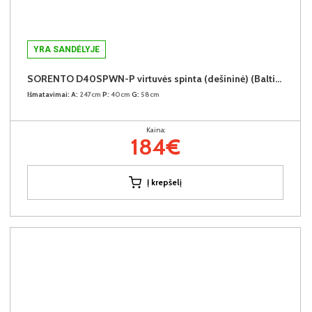
YRA SANDĖLYJE
SORENTO D40SPWN-P virtuvės spinta (dešininė) (Baltic Storm/Baltic Storm)
Išmatavimai:
A:
247cm
P:
40cm
G:
58cm
Kaina:
184€
Į krepšelį