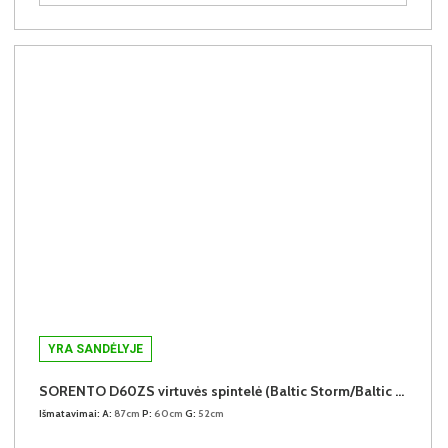
YRA SANDĖLYJE
SORENTO D60ZS virtuvės spintelė (Baltic Storm/Baltic Storm)
Išmatavimai:
A:
87cm
P:
60cm
G:
52cm