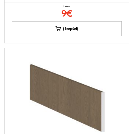
Kaina:
9€
Į krepšelį