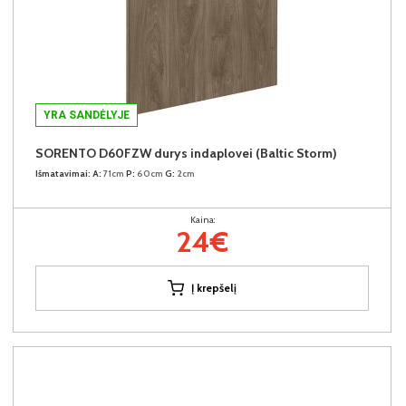
YRA SANDĖLYJE
SORENTO D60FZW durys indaplovei (Baltic Storm)
Išmatavimai:
A:
71cm
P:
60cm
G:
2cm
Kaina:
24€
Į krepšelį