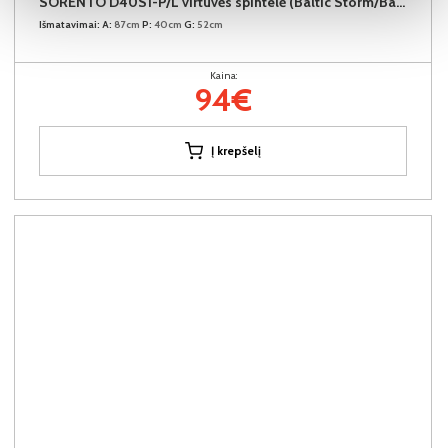
SORENTO D40S1-P/L virtuvės spintelė (Baltic Storm/Baltic Storm)
Išmatavimai:
A:
87cm
P:
40cm
G:
52cm
Kaina:
94€
Į krepšelį