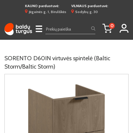
KAUNO parduotuvė:
VILNIAUS parduotuvė:
Jėgainės g. 1, Biruliškės
Sodybų g. 30
0
☰
SORENTO D60IN virtuvės spintelė (Baltic
Storm/Baltic Storm)