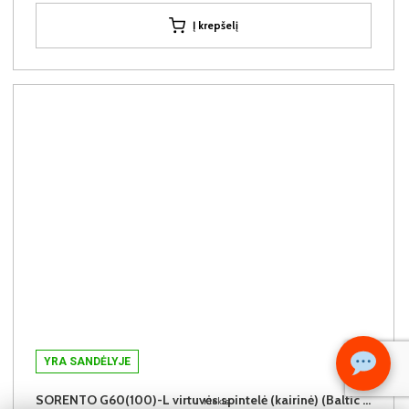
Į krepšelį
YRA SANDĖLYJE
SORENTO G60(100)-L virtuvės spintelė (kairinė) (Baltic Storm/Beige)
Kiekis: