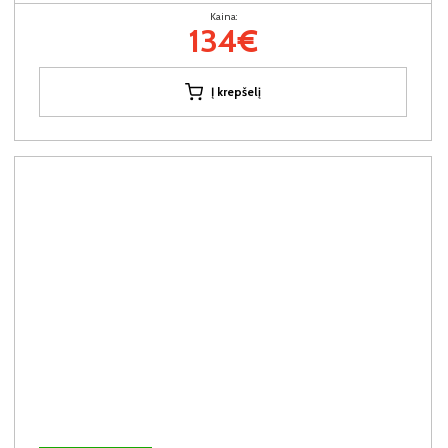
Kaina:
134€
Į krepšelį