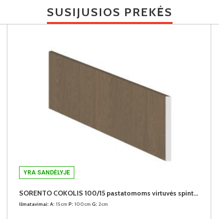
SUSIJUSIOS PREKĖS
YRA SANDĖLYJE
SORENTO COKOLIS 100/15 pastatomoms virtuvės spintelėms
Išmatavimai:
A:
15cm
P:
100cm
G:
2cm