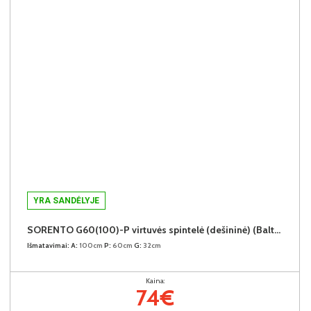
YRA SANDĖLYJE
SORENTO G60(100)-P virtuvės spintelė (dešininė) (Baltic Storm/Baltic Storm)
Išmatavimai:
A:
100cm
P:
60cm
G:
32cm
Kaina:
74€