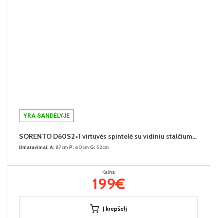
YRA SANDĖLYJE
SORENTO D60S2+1 virtuvės spintelė su vidiniu stalčiumi (Baltic Storm/Baltic Storm)
Išmatavimai:
A:
87cm
P:
60cm
G:
52cm
Kaina:
199€
Į krepšelį