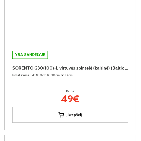
YRA SANDĖLYJE
SORENTO G30(100)-L virtuvės spintelė (kairinė) (Baltic Storm/Beige)
Išmatavimai:
A:
100cm
P:
30cm
G:
32cm
Kaina:
49€
Į krepšelį