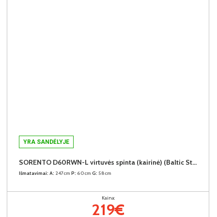
YRA SANDĖLYJE
SORENTO D60RWN-L virtuvės spinta (kairinė) (Baltic Storm/Baltic Storm)
Išmatavimai:
A:
247cm
P:
60cm
G:
58cm
Kaina:
219€