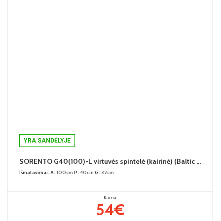
YRA SANDĖLYJE
SORENTO G40(100)-L virtuvės spintelė (kairinė) (Baltic Storm/Beige)
Išmatavimai:
A:
100cm
P:
40cm
G:
32cm
Kaina:
54€