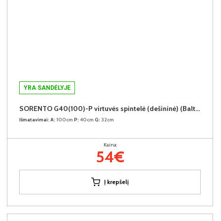
YRA SANDĖLYJE
SORENTO G40(100)-P virtuvės spintelė (dešininė) (Baltic Storm/Baltic Storm)
Išmatavimai:
A:
100cm
P:
40cm
G:
32cm
Kaina:
54€
Į krepšelį