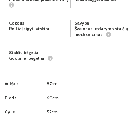
?
Cokolis
Savybė
Reikia įsigyti atskirai
Švelnaus uždarymo stalčių
mechanizmas
?
Stalčių bėgeliai
Guoliniai bėgeliai
?
Aukštis
87cm
Plotis
60cm
Gylis
52cm