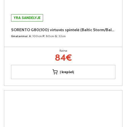
YRA SANDĖLYJE
SORENTO G80(100) virtuvės spintelė (Baltic Storm/Baltic Storm)
Išmatavimai:
A:
100cm
P:
80cm
G:
32cm
Kaina:
84€
Į krepšelį