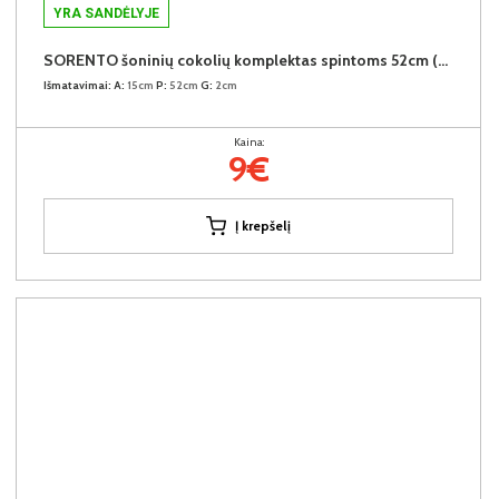
YRA SANDĖLYJE
SORENTO šoninių cokolių komplektas spintoms 52cm (2vnt.) (Baltic Storm)
Išmatavimai:
A:
15cm
P:
52cm
G:
2cm
Kaina:
9€
Į krepšelį