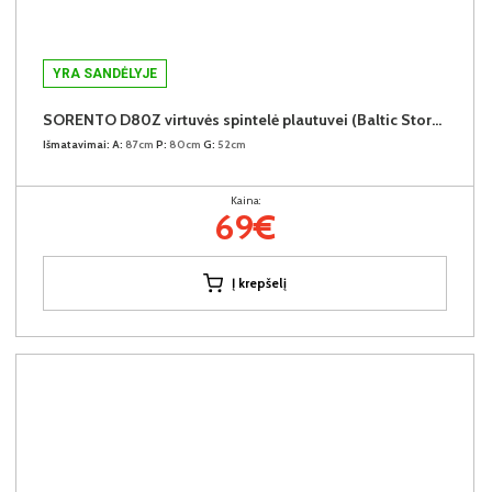
YRA SANDĖLYJE
SORENTO D80Z virtuvės spintelė plautuvei (Baltic Storm/Baltic Storm)
Išmatavimai:
A:
87cm
P:
80cm
G:
52cm
Kaina:
69€
Į krepšelį