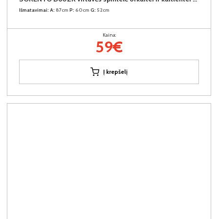
Išmatavimai:
A:
87cm
P:
60cm
G:
52cm
Kaina:
59€
Į krepšelį