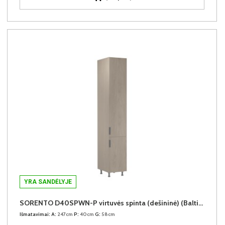
YRA SANDĖLYJE
SORENTO D40SPWN-P virtuvės spinta (dešininė) (Baltic Storm/Baltic Storm)
Išmatavimai:
A:
247cm
P:
40cm
G:
58cm