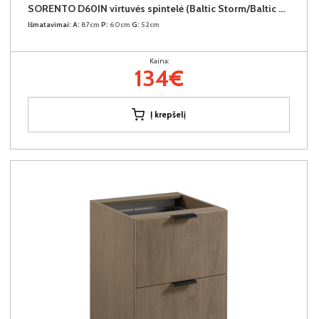
SORENTO D60IN virtuvės spintelė (Baltic Storm/Baltic Storm)
Išmatavimai:
A:
87cm
P:
60cm
G:
52cm
Kaina:
134€
Į krepšelį