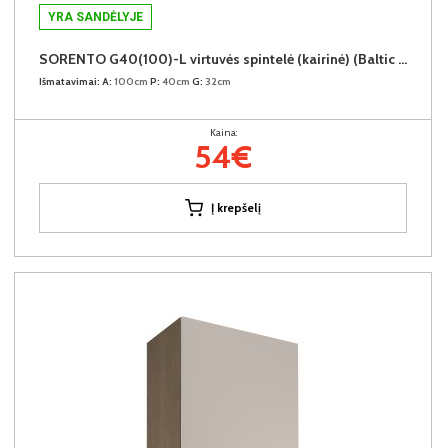
YRA SANDĖLYJE
SORENTO G40(100)-L virtuvės spintelė (kairinė) (Baltic Storm/Beige)
Išmatavimai:
A:
100cm
P:
40cm
G:
32cm
Kaina:
54€
Į krepšelį