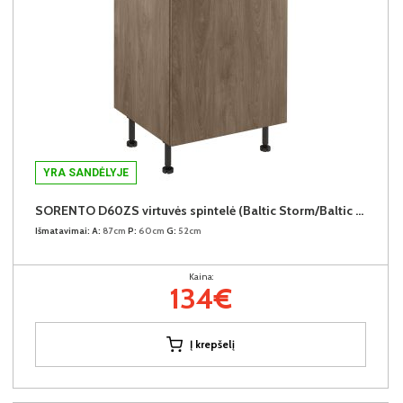
YRA SANDĖLYJE
SORENTO D60ZS virtuvės spintelė (Baltic Storm/Baltic Storm)
Išmatavimai:
A:
87cm
P:
60cm
G:
52cm
Kaina:
134€
Į krepšelį