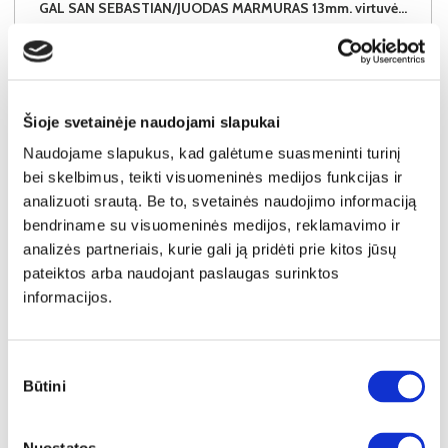
GAL SAN SEBASTIAN/JUODAS MARMURAS 13mm. virtuvės spintelių stalviršis (1 centimetras) (Įvykdymo terminas iki 10d.d.)
Išmatavimai:
A:
1cm
P:
1cm
G:
60cm
Kaina taikyta laikotarpiu
Pritaikyta nuolaida
2026-06-30 iki 2026-07-29
- 0.1€
0.6€
Šioje svetainėje naudojami slapukai
Kaina galioja sandėlyje esančioms prekėms
Naudojame slapukus, kad galėtume suasmeninti turinį
0.5€
bei skelbimus, teikti visuomeninės medijos funkcijas ir
analizuoti srautą. Be to, svetainės naudojimo informaciją
Į krepšelį
bendriname su visuomeninės medijos, reklamavimo ir
analizės partneriais, kurie gali ją pridėti prie kitos jūsų
pateiktos arba naudojant paslaugas surinktos
informacijos.
Sutikimo
Būtini
pasirinkimas