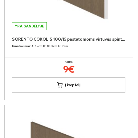
YRA SANDĖLYJE
SORENTO COKOLIS 100/15 pastatomoms virtuvės spintelėms
Išmatavimai:
A:
15cm
P:
100cm
G:
2cm
Kaina:
9€
Į krepšelį