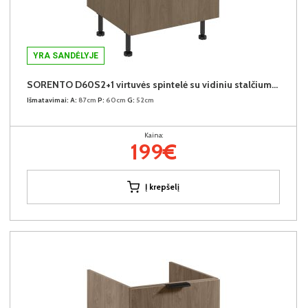
YRA SANDĖLYJE
SORENTO D60S2+1 virtuvės spintelė su vidiniu stalčiumi (Baltic Storm/Baltic Storm)
Išmatavimai:
A:
87cm
P:
60cm
G:
52cm
Kaina:
199€
Į krepšelį