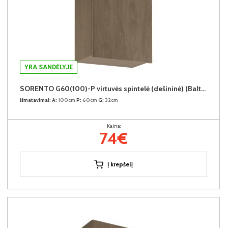
YRA SANDĖLYJE
SORENTO G60(100)-P virtuvės spintelė (dešininė) (Baltic Storm/Baltic Storm)
Išmatavimai:
A:
100cm
P:
60cm
G:
32cm
Kaina:
74€
Į krepšelį