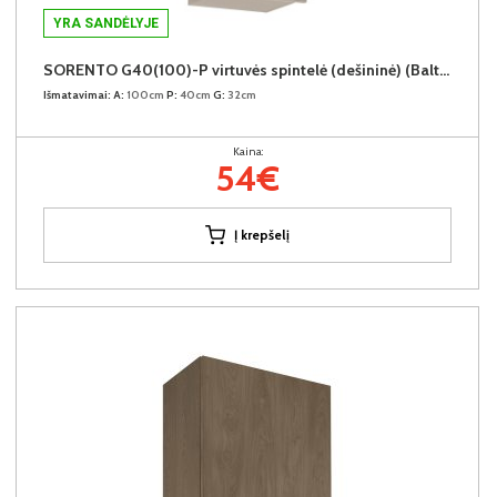
YRA SANDĖLYJE
SORENTO G40(100)-P virtuvės spintelė (dešininė) (Baltic Storm/Baltic Storm)
Išmatavimai:
A:
100cm
P:
40cm
G:
32cm
Kaina:
54€
Į krepšelį