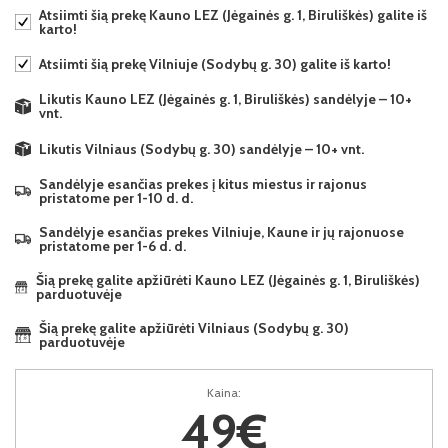
Atsiimti šią prekę Kauno LEZ (Jėgainės g. 1, Biruliškės) galite iš
karto!
Atsiimti šią prekę Vilniuje (Sodybų g. 30) galite iš karto!
Likutis Kauno LEZ (Jėgainės g. 1, Biruliškės) sandėlyje – 10+
vnt.
Likutis Vilniaus (Sodybų g. 30) sandėlyje – 10+ vnt.
Sandėlyje esančias prekes į kitus miestus ir rajonus
pristatome per 1-10 d. d.
Sandėlyje esančias prekes Vilniuje, Kaune ir jų rajonuose
pristatome per 1-6 d. d.
Šią prekę galite apžiūrėti Kauno LEZ (Jėgainės g. 1, Biruliškės)
parduotuvėje
Šią prekę galite apžiūrėti Vilniaus (Sodybų g. 30)
parduotuvėje
Kaina:
49€