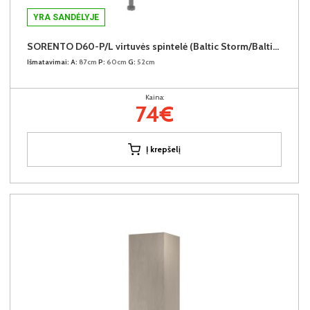
YRA SANDĖLYJE
SORENTO D60-P/L virtuvės spintelė (Baltic Storm/Baltic Storm)
Išmatavimai:
A:
87cm
P:
60cm
G:
52cm
Kaina:
74€
Į krepšelį