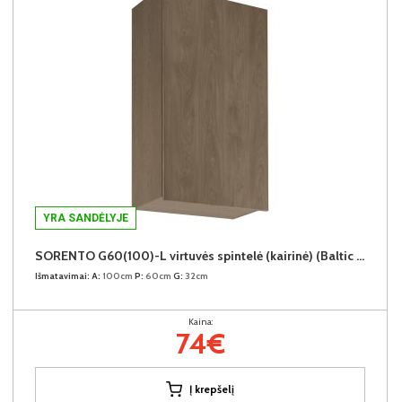
YRA SANDĖLYJE
SORENTO G60(100)-L virtuvės spintelė (kairinė) (Baltic Storm/Baltic Storm)
Išmatavimai:
A:
100cm
P:
60cm
G:
32cm
Kaina:
74€
Į krepšelį