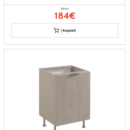
Kaina:
184€
Į krepšelį