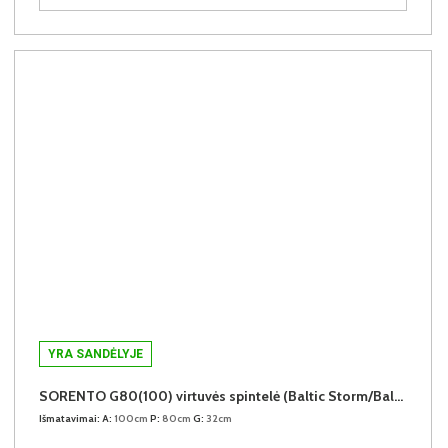
YRA SANDĖLYJE
SORENTO G80(100) virtuvės spintelė (Baltic Storm/Baltic Storm)
Išmatavimai:
A:
100cm
P:
80cm
G:
32cm