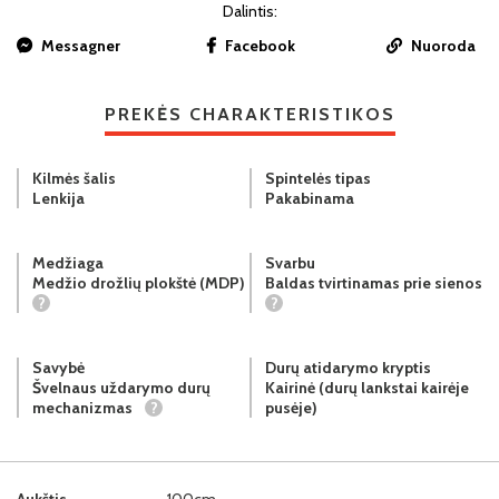
Dalintis:
Messagner
Facebook
Nuoroda
PREKĖS CHARAKTERISTIKOS
Kilmės šalis
Spintelės tipas
Lenkija
Pakabinama
Medžiaga
Svarbu
Medžio drožlių plokštė (MDP)
Baldas tvirtinamas prie sienos
?
?
Savybė
Durų atidarymo kryptis
Švelnaus uždarymo durų
Kairinė (durų lankstai kairėje
mechanizmas
?
pusėje)
Aukštis
100cm