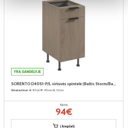
YRA SANDĖLYJE
SORENTO D40S1-P/L virtuvės spintelė (Baltic Storm/Baltic Storm)
Išmatavimai:
A:
87cm
P:
40cm
G:
52cm
Kaina:
94€
Į krepšelį