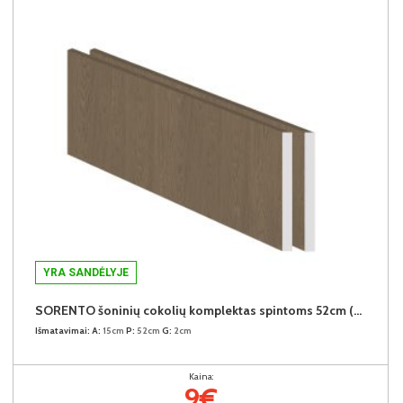
YRA SANDĖLYJE
SORENTO šoninių cokolių komplektas spintoms 52cm (2vnt.) (Baltic Storm)
Išmatavimai:
A:
15cm
P:
52cm
G:
2cm
Kaina:
9€