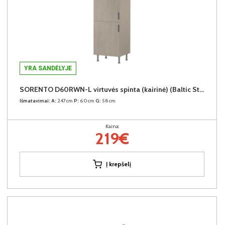
YRA SANDĖLYJE
SORENTO D60RWN-L virtuvės spinta (kairinė) (Baltic Storm/Baltic Storm)
Išmatavimai:
A:
247cm
P:
60cm
G:
58cm
Kaina:
219€
Į krepšelį