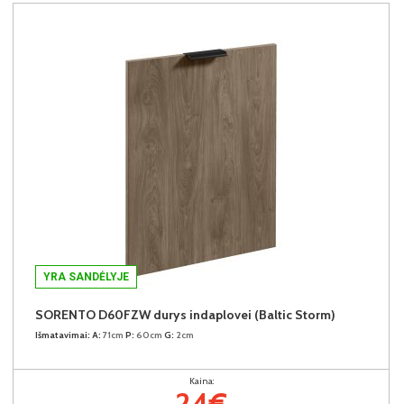
YRA SANDĖLYJE
SORENTO D60FZW durys indaplovei (Baltic Storm)
Išmatavimai:
A:
71cm
P:
60cm
G:
2cm
Kaina:
24€