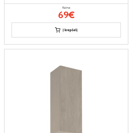
Kaina:
69€
Į krepšelį