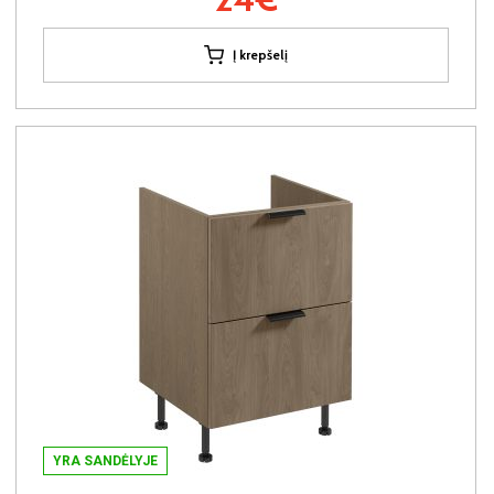
Į krepšelį
YRA SANDĖLYJE