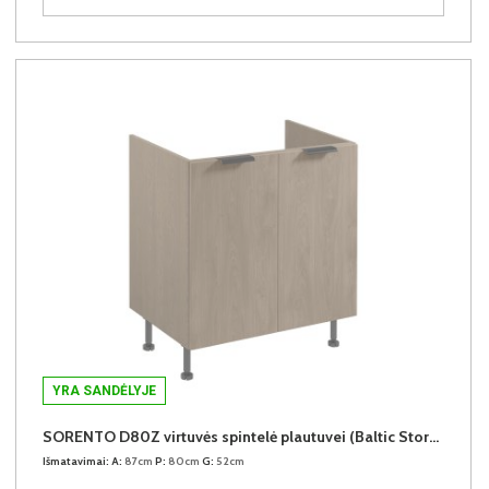
YRA SANDĖLYJE
SORENTO D80Z virtuvės spintelė plautuvei (Baltic Storm/Baltic Storm)
Išmatavimai:
A:
87cm
P:
80cm
G:
52cm