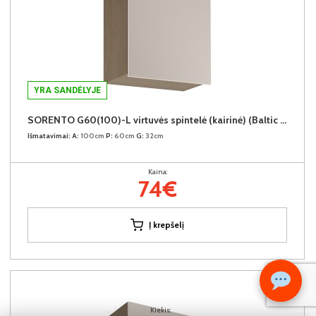
YRA SANDĖLYJE
SORENTO G60(100)-L virtuvės spintelė (kairinė) (Baltic Storm/Beige)
Išmatavimai:
A:
100cm
P:
60cm
G:
32cm
Kaina:
74€
Į krepšelį
Kiekis: