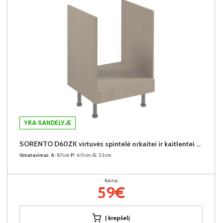
YRA SANDĖLYJE
SORENTO D60ZK virtuvės spintelė orkaitei ir kaitlentei (Baltic Storm/Baltic Storm)
Išmatavimai:
A:
87cm
P:
60cm
G:
52cm
Kaina:
59€
Į krepšelį