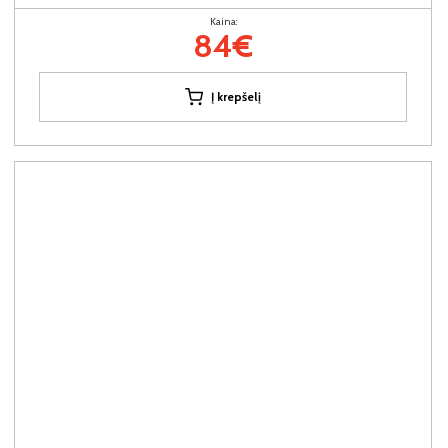
Kaina:
84€
Į krepšelį