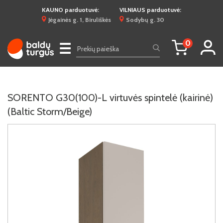
KAUNO parduotuvė:
VILNIAUS parduotuvė:
Jėgainės g. 1, Biruliškės
Sodybų g. 30
0
☰
SORENTO G30(100)-L virtuvės spintelė (kairinė)
(Baltic Storm/Beige)