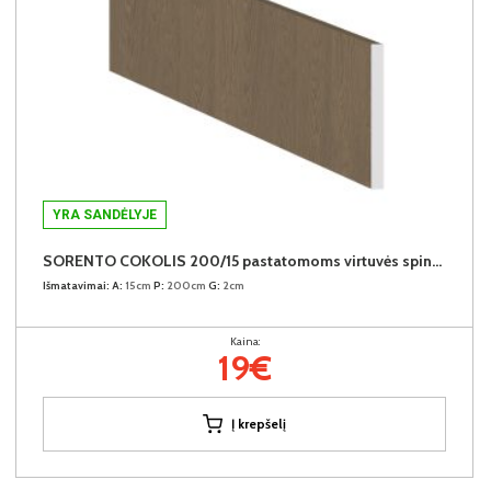
YRA SANDĖLYJE
SORENTO COKOLIS 200/15 pastatomoms virtuvės spintelėms (Baltic Storm)
Išmatavimai:
A:
15cm
P:
200cm
G:
2cm
Kaina:
19€
Į krepšelį