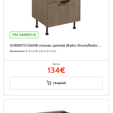
YRA SANDĖLYJE
SORENTO D60IN virtuvės spintelė (Baltic Storm/Baltic Storm)
Išmatavimai:
A:
87cm
P:
60cm
G:
52cm
Kaina:
134€
Į krepšelį