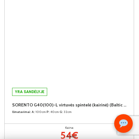
YRA SANDĖLYJE
SORENTO G40(100)-L virtuvės spintelė (kairinė) (Baltic Storm/Beige)
Išmatavimai:
A:
100cm
P:
40cm
G:
32cm
Kaina:
54€
Kiekis: