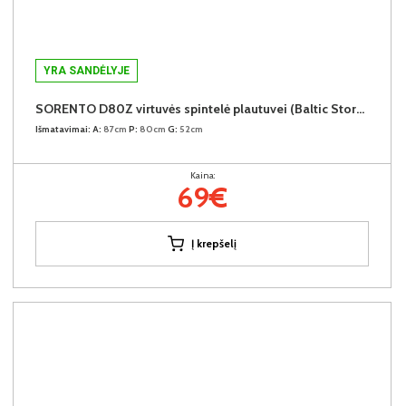
YRA SANDĖLYJE
SORENTO D80Z virtuvės spintelė plautuvei (Baltic Storm/Baltic Storm)
Išmatavimai:
A:
87cm
P:
80cm
G:
52cm
Kaina:
69€
Į krepšelį