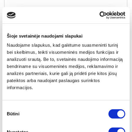
Šioje svetainėje naudojami slapukai
SUPER KAINA
YRA SANDĖLYJE
Naudojame slapukus, kad galėtume suasmeninti turinį
GAL SAN SEBASTIAN/JUODAS MARMURAS 13mm. virtuvės spintelių stalviršis (1 centimetras) (Įvykdymo terminas iki 10d.d.)
bei skelbimus, teikti visuomeninės medijos funkcijas ir
Išmatavimai:
A:
1cm
P:
1cm
G:
60cm
analizuoti srautą. Be to, svetainės naudojimo informaciją
bendriname su visuomeninės medijos, reklamavimo ir
analizės partneriais, kurie gali ją pridėti prie kitos jūsų
Kaina taikyta laikotarpiu
Pritaikyta nuolaida
2026-06-30 iki 2026-07-29
- 0.1€
pateiktos arba naudojant paslaugas surinktos
0.6€
informacijos.
Kaina galioja sandėlyje esančioms prekėms
0.5€
Sutikimo
Būtini
Į krepšelį
pasirinkimas