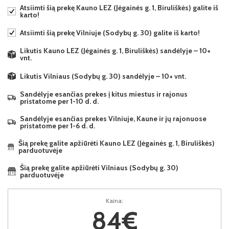
Atsiimti šią prekę Kauno LEZ (Jėgainės g. 1, Biruliškės) galite iš
karto!
Atsiimti šią prekę Vilniuje (Sodybų g. 30) galite iš karto!
Likutis Kauno LEZ (Jėgainės g. 1, Biruliškės) sandėlyje – 10+
vnt.
Likutis Vilniaus (Sodybų g. 30) sandėlyje – 10+ vnt.
Sandėlyje esančias prekes į kitus miestus ir rajonus
pristatome per 1-10 d. d.
Sandėlyje esančias prekes Vilniuje, Kaune ir jų rajonuose
pristatome per 1-6 d. d.
Šią prekę galite apžiūrėti Kauno LEZ (Jėgainės g. 1, Biruliškės)
parduotuvėje
Šią prekę galite apžiūrėti Vilniaus (Sodybų g. 30)
parduotuvėje
Kaina:
84€