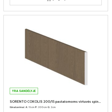
YRA SANDĖLYJE
SORENTO COKOLIS 200/15 pastatomoms virtuvės spintelėms (Baltic Storm)
Išmatavimai:
A:
15cm
P:
200cm
G:
2cm