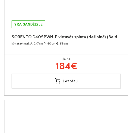
YRA SANDĖLYJE
SORENTO D40SPWN-P virtuvės spinta (dešininė) (Baltic Storm/Baltic Storm)
Išmatavimai:
A:
247cm
P:
40cm
G:
58cm
Kaina:
184€
Į krepšelį