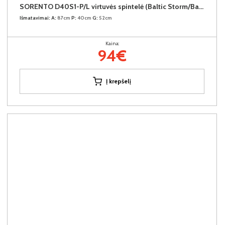
SORENTO D40S1-P/L virtuvės spintelė (Baltic Storm/Baltic Storm)
Išmatavimai:
A:
87cm
P:
40cm
G:
52cm
Kaina:
94€
Į krepšelį