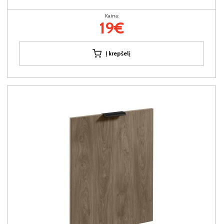
Kaina:
19€
Į krepšelį