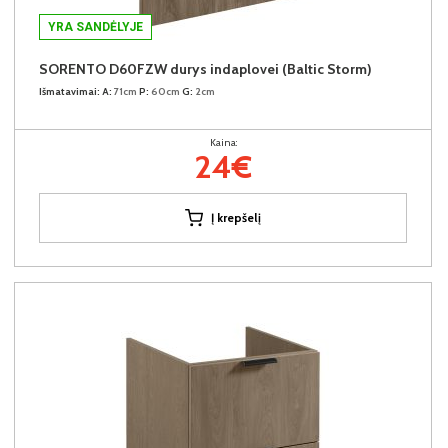
YRA SANDĖLYJE
SORENTO D60FZW durys indaplovei (Baltic Storm)
Išmatavimai:
A:
71cm
P:
60cm
G:
2cm
Kaina:
24€
Į krepšelį