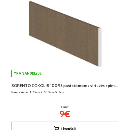
YRA SANDĖLYJE
SORENTO COKOLIS 100/15 pastatomoms virtuvės spintelėms
Išmatavimai:
A:
15cm
P:
100cm
G:
2cm
Kaina:
9€
Į krepšelį