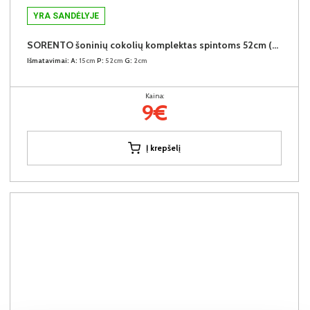
YRA SANDĖLYJE
SORENTO šoninių cokolių komplektas spintoms 52cm (2vnt.) (Baltic Storm)
Išmatavimai:
A:
15cm
P:
52cm
G:
2cm
Kaina:
9€
Į krepšelį