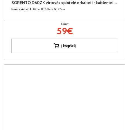
SORENTO D60ZK virtuvės spintelė orkaitei ir kaitlentei (Baltic Storm/Baltic Storm)
Išmatavimai:
A:
87cm
P:
60cm
G:
52cm
Kaina:
59€
Į krepšelį