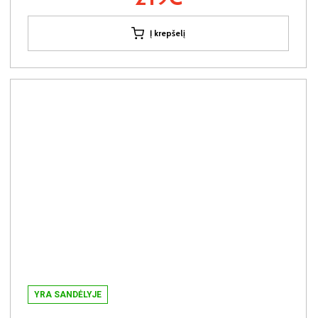
Į krepšelį
YRA SANDĖLYJE