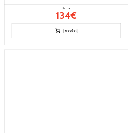
Kaina:
134€
Į krepšelį