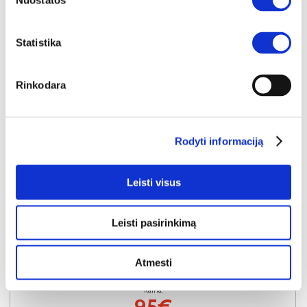
Nuostatos
Statistika
Rinkodara
Rodyti informaciją
Leisti visus
YRA SANDĖLYJE
Leisti pasirinkimą
SORENTO D20C virtuvės spintelė (Baltic Storm/Baltic Storm)
Išmatavimai:
A:
87cm
P:
20cm
G:
52cm
Atmesti
Kaina:
95€