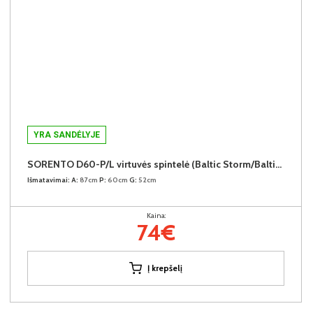
YRA SANDĖLYJE
SORENTO D60-P/L virtuvės spintelė (Baltic Storm/Baltic Storm)
Išmatavimai:
A:
87cm
P:
60cm
G:
52cm
Kaina:
74€
Į krepšelį