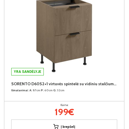
YRA SANDĖLYJE
SORENTO D60S2+1 virtuvės spintelė su vidiniu stalčiumi (Baltic Storm/Baltic Storm)
Išmatavimai:
A:
87cm
P:
60cm
G:
52cm
Kaina:
199€
Į krepšelį