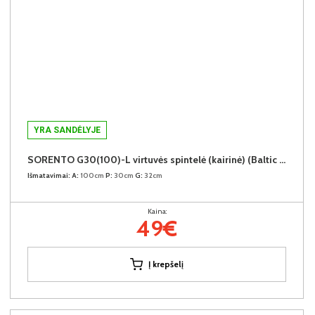
YRA SANDĖLYJE
SORENTO G30(100)-L virtuvės spintelė (kairinė) (Baltic Storm/Beige)
Išmatavimai:
A:
100cm
P:
30cm
G:
32cm
Kaina:
49€
Į krepšelį