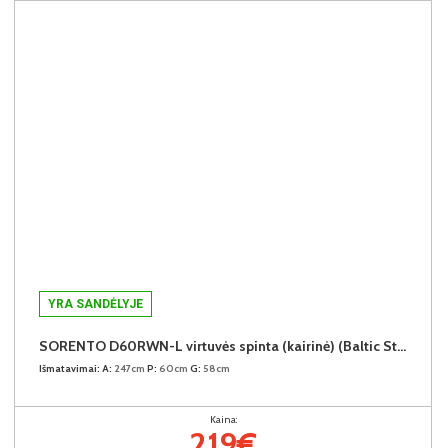
YRA SANDĖLYJE
SORENTO D60RWN-L virtuvės spinta (kairinė) (Baltic Storm/Baltic Storm)
Išmatavimai:
A:
247cm
P:
60cm
G:
58cm
Kaina:
219€