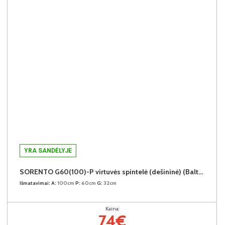
YRA SANDĖLYJE
SORENTO G60(100)-P virtuvės spintelė (dešininė) (Baltic Storm/Baltic Storm)
Išmatavimai:
A:
100cm
P:
60cm
G:
32cm
Kaina:
74€