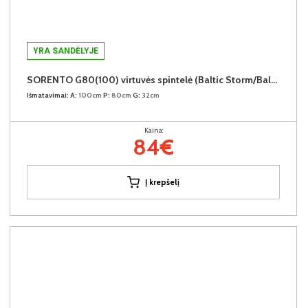
YRA SANDĖLYJE
SORENTO G80(100) virtuvės spintelė (Baltic Storm/Baltic Storm)
Išmatavimai:
A:
100cm
P:
80cm
G:
32cm
Kaina:
84€
Į krepšelį