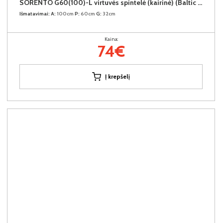
SORENTO G60(100)-L virtuvės spintelė (kairinė) (Baltic Storm/Baltic Storm)
Išmatavimai:
A:
100cm
P:
60cm
G:
32cm
Kaina:
74€
Į krepšelį