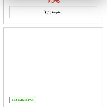
Į krepšelį
YRA SANDĖLYJE