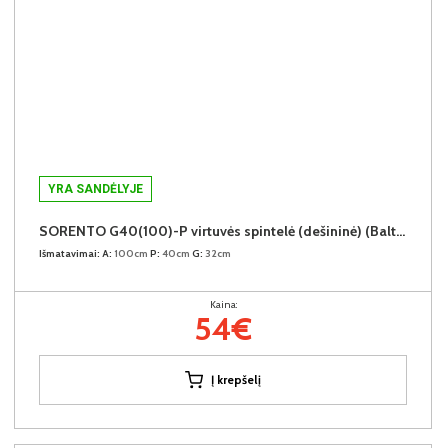
YRA SANDĖLYJE
SORENTO G40(100)-P virtuvės spintelė (dešininė) (Baltic Storm/Baltic Storm)
Išmatavimai:
A:
100cm
P:
40cm
G:
32cm
Kaina:
54€
Į krepšelį