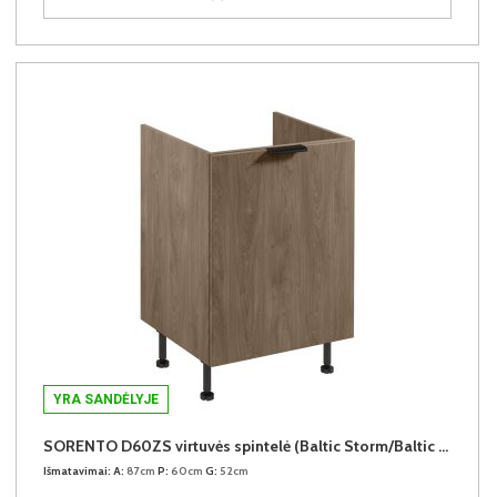
YRA SANDĖLYJE
SORENTO D60ZS virtuvės spintelė (Baltic Storm/Baltic Storm)
Išmatavimai:
A:
87cm
P:
60cm
G:
52cm