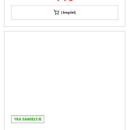
Į krepšelį
YRA SANDĖLYJE