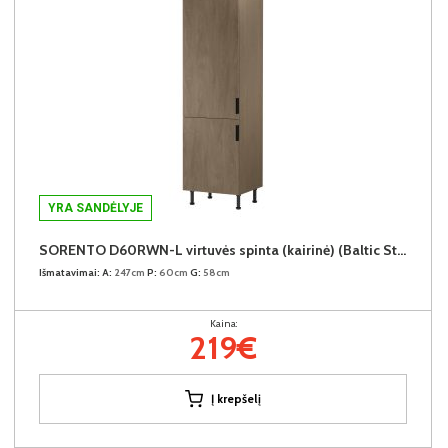
YRA SANDĖLYJE
SORENTO D60RWN-L virtuvės spinta (kairinė) (Baltic Storm/Baltic Storm)
Išmatavimai:
A:
247cm
P:
60cm
G:
58cm
Kaina:
219€
Į krepšelį