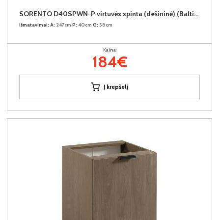
SORENTO D40SPWN-P virtuvės spinta (dešininė) (Baltic Storm/Baltic Storm)
Išmatavimai:
A:
247cm
P:
40cm
G:
58cm
Kaina:
184€
Į krepšelį