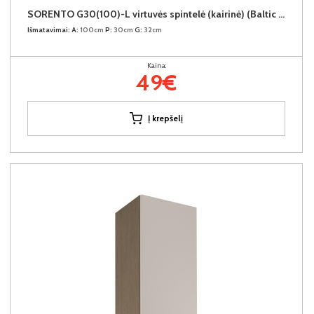
SORENTO G30(100)-L virtuvės spintelė (kairinė) (Baltic Storm/Beige)
Išmatavimai:
A:
100cm
P:
30cm
G:
32cm
Kaina:
49€
Į krepšelį