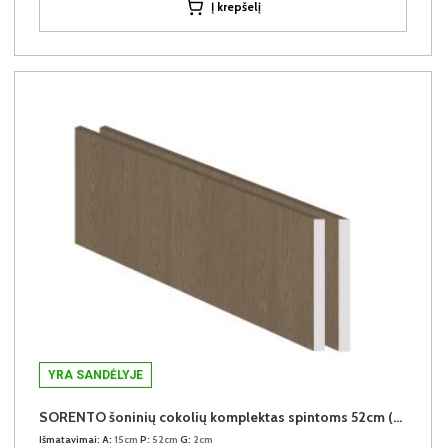
Į krepšelį
YRA SANDĖLYJE
SORENTO šoninių cokolių komplektas spintoms 52cm (2vnt.) (Baltic Storm)
Išmatavimai:
A:
15cm
P:
52cm
G:
2cm