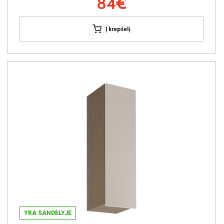
84€
Į krepšelį
YRA SANDĖLYJE