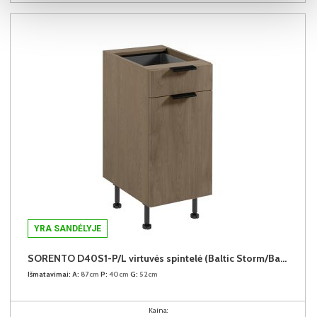
YRA SANDĖLYJE
SORENTO D40S1-P/L virtuvės spintelė (Baltic Storm/Baltic Storm)
Išmatavimai:
A:
87cm
P:
40cm
G:
52cm
Kaina: