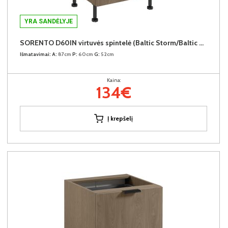
YRA SANDĖLYJE
SORENTO D60IN virtuvės spintelė (Baltic Storm/Baltic Storm)
Išmatavimai:
A:
87cm
P:
60cm
G:
52cm
Kaina:
134€
Į krepšelį