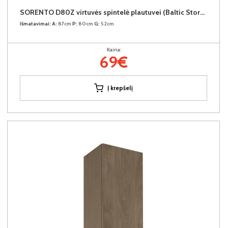
SORENTO D80Z virtuvės spintelė plautuvei (Baltic Storm/Baltic Storm)
Išmatavimai:
A:
87cm
P:
80cm
G:
52cm
Kaina:
69€
Į krepšelį