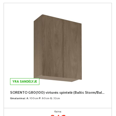
YRA SANDĖLYJE
SORENTO G80(100) virtuvės spintelė (Baltic Storm/Baltic Storm)
Išmatavimai:
A:
100cm
P:
80cm
G:
32cm
Kaina: