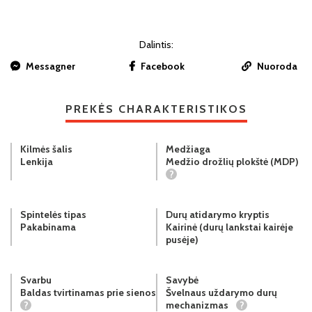
Dalintis:
Messagner
Facebook
Nuoroda
PREKĖS CHARAKTERISTIKOS
Kilmės šalis
Medžiaga
Lenkija
Medžio drožlių plokštė (MDP)
?
Spintelės tipas
Durų atidarymo kryptis
Pakabinama
Kairinė (durų lankstai kairėje
pusėje)
Svarbu
Savybė
Baldas tvirtinamas prie sienos
Švelnaus uždarymo durų
?
mechanizmas
?