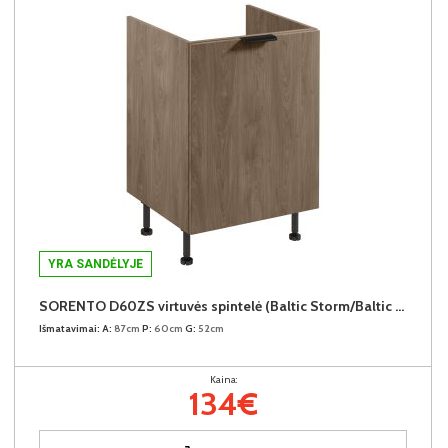
YRA SANDĖLYJE
SORENTO D60ZS virtuvės spintelė (Baltic Storm/Baltic Storm)
Išmatavimai:
A:
87cm
P:
60cm
G:
52cm
Kaina:
134€