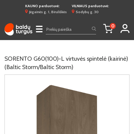
KAUNO parduotuvė:
VILNIAUS parduotuvė:
Jėgainės g. 1, Biruliškės
Sodybų g. 30
0
☰
SORENTO G60(100)-L virtuvės spintelė (kairinė)
(Baltic Storm/Baltic Storm)