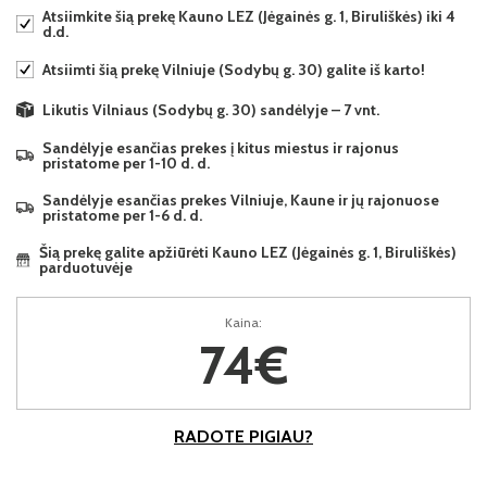
Atsiimkite šią prekę Kauno LEZ (Jėgainės g. 1, Biruliškės) iki 4
d.d.
Atsiimti šią prekę Vilniuje (Sodybų g. 30) galite iš karto!
Likutis Vilniaus (Sodybų g. 30) sandėlyje – 7 vnt.
Sandėlyje esančias prekes į kitus miestus ir rajonus
pristatome per 1-10 d. d.
Sandėlyje esančias prekes Vilniuje, Kaune ir jų rajonuose
pristatome per 1-6 d. d.
Šią prekę galite apžiūrėti Kauno LEZ (Jėgainės g. 1, Biruliškės)
parduotuvėje
Kaina:
74€
RADOTE PIGIAU?