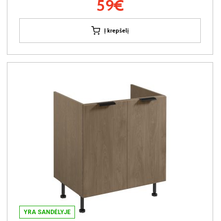
59€
Į krepšelį
YRA SANDĖLYJE