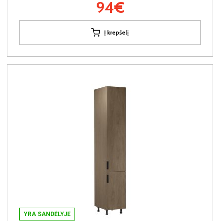
94€
Į krepšelį
YRA SANDĖLYJE