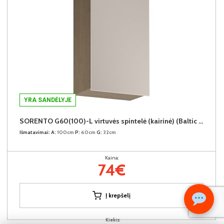
YRA SANDĖLYJE
SORENTO G60(100)-L virtuvės spintelė (kairinė) (Baltic Storm/Beige)
Išmatavimai:
A:
100cm
P:
60cm
G:
32cm
Kaina:
74€
Į krepšelį
Kiekis: