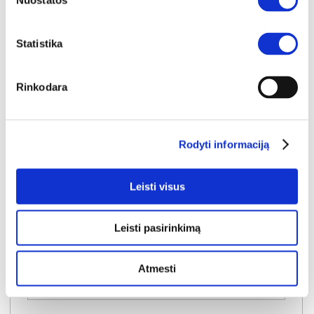
Nuostatos
Statistika
Rinkodara
Rodyti informaciją
YRA SANDĖLYJE
SORENTO D20C virtuvės spintelė (Baltic Storm/Baltic Storm)
Leisti visus
Išmatavimai:
A:
87cm
P:
20cm
G:
52cm
Leisti pasirinkimą
Kaina:
95€
Atmesti
Į krepšelį