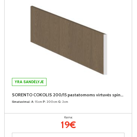
YRA SANDĖLYJE
SORENTO COKOLIS 200/15 pastatomoms virtuvės spintelėms (Baltic Storm)
Išmatavimai:
A:
15cm
P:
200cm
G:
2cm
Kaina:
19€