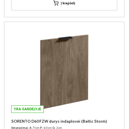
Į krepšelį
YRA SANDĖLYJE
SORENTO D60FZW durys indaplovei (Baltic Storm)
Išmatavimai:
A:
71cm
P:
60cm
G:
2cm