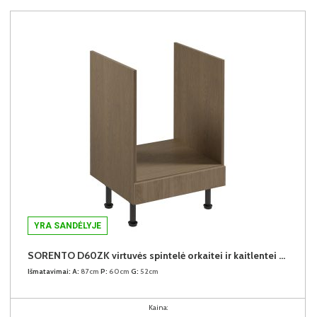
YRA SANDĖLYJE
SORENTO D60ZK virtuvės spintelė orkaitei ir kaitlentei (Baltic Storm/Baltic Storm)
Išmatavimai:
A:
87cm
P:
60cm
G:
52cm
Kaina: