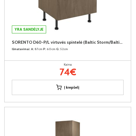
YRA SANDĖLYJE
SORENTO D60-P/L virtuvės spintelė (Baltic Storm/Baltic Storm)
Išmatavimai:
A:
87cm
P:
60cm
G:
52cm
Kaina:
74€
Į krepšelį