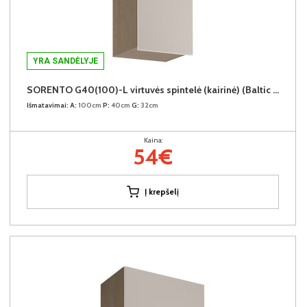
YRA SANDĖLYJE
SORENTO G40(100)-L virtuvės spintelė (kairinė) (Baltic Storm/Beige)
Išmatavimai:
A:
100cm
P:
40cm
G:
32cm
Kaina:
54€
Į krepšelį