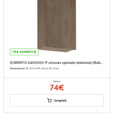
YRA SANDĖLYJE
SORENTO G60(100)-P virtuvės spintelė (dešininė) (Baltic Storm/Baltic Storm)
Išmatavimai:
A:
100cm
P:
60cm
G:
32cm
Kaina:
74€
Į krepšelį