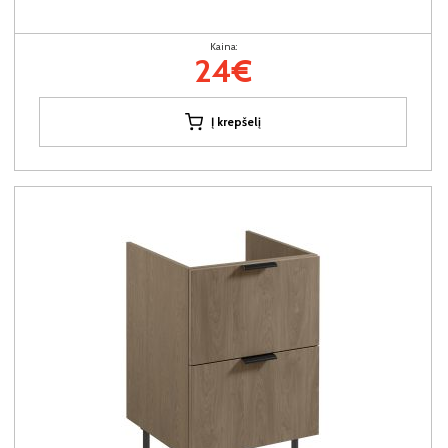
Kaina:
24€
Į krepšelį