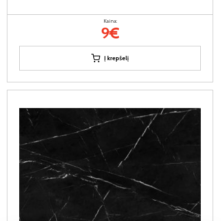
Kaina:
9€
Į krepšelį