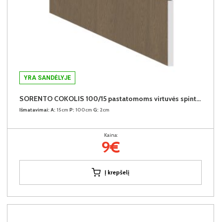
YRA SANDĖLYJE
SORENTO COKOLIS 100/15 pastatomoms virtuvės spintelėms
Išmatavimai:
A:
15cm
P:
100cm
G:
2cm
Kaina:
9€
Į krepšelį