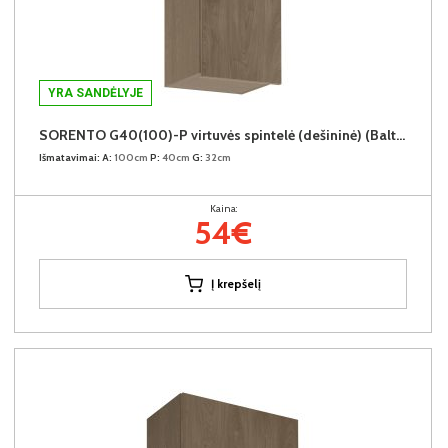
YRA SANDĖLYJE
SORENTO G40(100)-P virtuvės spintelė (dešininė) (Baltic Storm/Baltic Storm)
Išmatavimai:
A:
100cm
P:
40cm
G:
32cm
Kaina:
54€
Į krepšelį