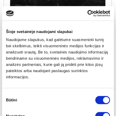
SUPER KAINA
YRA SANDĖLYJE
GAL SAN SEBASTIAN/JUODAS MARMURAS 13mm. virtuvės spintelių stalviršis (1 centimetras) (Įvykdymo terminas iki 10d.d.)
Išmatavimai:
A:
1cm
P:
1cm
G:
60cm
Šioje svetainėje naudojami slapukai
Naudojame slapukus, kad galėtume suasmeninti turinį
Kaina taikyta laikotarpiu
Pritaikyta nuolaida
2026-06-30 iki 2026-07-29
- 0.1€
bei skelbimus, teikti visuomeninės medijos funkcijas ir
0.6€
analizuoti srautą. Be to, svetainės naudojimo informaciją
Kaina galioja sandėlyje esančioms prekėms
bendriname su visuomeninės medijos, reklamavimo ir
0.5€
analizės partneriais, kurie gali ją pridėti prie kitos jūsų
pateiktos arba naudojant paslaugas surinktos
Į krepšelį
informacijos.
Sutikimo
Būtini
pasirinkimas