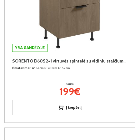
YRA SANDĖLYJE
SORENTO D60S2+1 virtuvės spintelė su vidiniu stalčiumi (Baltic Storm/Baltic Storm)
Išmatavimai:
A:
87cm
P:
60cm
G:
52cm
Kaina:
199€
Į krepšelį