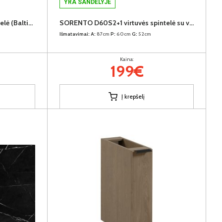
YRA SANDĖLYJE
SORENTO D60IN virtuvės spintelė (Baltic Storm/Baltic Storm)
SORENTO D60S2+1 virtuvės spintelė su vidiniu stalčiumi (Baltic Storm/Baltic Storm)
Išmatavimai:
A:
87cm
P:
60cm
G:
52cm
Kaina:
199€
Į krepšelį