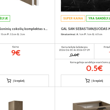
ĖLYJE
SUPER KAINA
YRA SANDĖLYJ
SORENTO šoninių cokolių komplektas spintoms 52cm (2vnt.) (Baltic Storm)
:
15cm
P:
52cm
G:
2cm
Išmatavimai:
A:
1cm
P:
1cm
G:
60cm
Kaina:
Kaina taikyta laikotarpiu
Prita
9€
2026-06-30 iki 2026-07-29
0.6€
Kaina galioja sandėlyje esančioms
0.5€
Į krepšelį
Į krepšelį