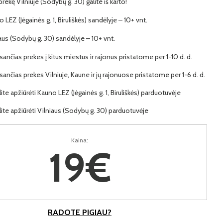
 prekę Vilniuje (Sodybų g. 30) galite iš karto!
o LEZ (Jėgainės g. 1, Biruliškės) sandėlyje – 10+ vnt.
iaus (Sodybų g. 30) sandėlyje – 10+ vnt.
ančias prekes į kitus miestus ir rajonus pristatome per 1-10 d. d.
ančias prekes Vilniuje, Kaune ir jų rajonuose pristatome per 1-6 d. d.
lite apžiūrėti Kauno LEZ (Jėgainės g. 1, Biruliškės) parduotuvėje
lite apžiūrėti Vilniaus (Sodybų g. 30) parduotuvėje
Kaina:
19€
RADOTE PIGIAU?