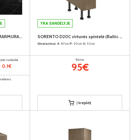
E
YRA SANDĖLYJE
GAL SAN SEBASTIAN/JUODAS MARMURAS 13mm. virtuvės spintelių stalviršis (1 centimetras) (Įvykdymo terminas iki 10d.d.)
SORENTO D20C virtuvės spintelė (Baltic Storm/Baltic Storm)
Išmatavimai:
A:
87cm
P:
20cm
G:
52cm
Kaina:
ikyta nuolaida
95€
- 0.1€
 prekėms
Į krepšelį