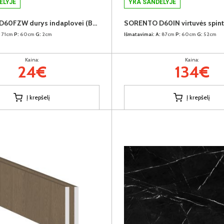
ĖLYJE
YRA SANDĖLYJE
SORENTO D60FZW durys indaplovei (Baltic Storm)
:
71cm
P:
60cm
G:
2cm
Išmatavimai:
A:
87cm
P:
60cm
G:
52cm
Kaina:
Kaina:
24€
134€
Į krepšelį
Į krepšelį