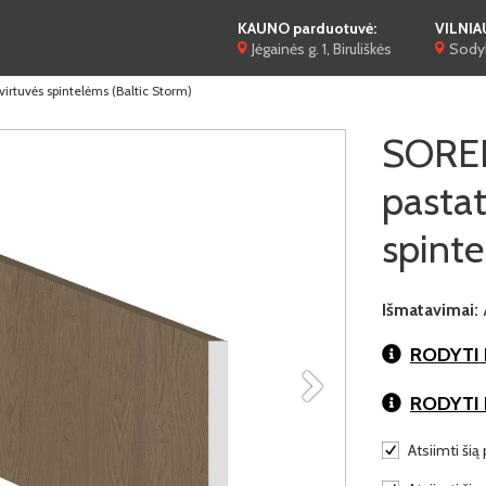
KAUNO parduotuvė:
VILNIA
Jėgainės g. 1, Biruliškės
Sodyb
uvės spintelėms (Baltic Storm)
SORE
pasta
spinte
Išmatavimai:
RODYTI 
RODYTI
Atsiimti šią 