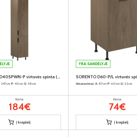
ĖLYJE
YRA SANDĖLYJE
SORENTO D40SPWN-P virtuvės spinta (dešininė) (Baltic Storm/Baltic Storm)
:
247cm
P:
40cm
G:
58cm
Išmatavimai:
A:
87cm
P:
60cm
G:
52cm
Kaina:
Kaina:
184€
74€
Į krepšelį
Į krepšelį