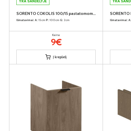
YRA SANDĖLYJE
YRA SAND
SORENTO COKOLIS 100/15 pastatomoms virtuvės spintelėms
Išmatavimai:
A:
15cm
P:
100cm
G:
2cm
Išmatavimai:
A
Kaina:
9€
Į krepšelį