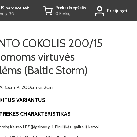
Prekių krepšelis
US parduotuvė:
Prisijungti
0 Prekių
ų g. 30
NTO COKOLIS 200/15
tomoms virtuvės
lėms (Baltic Storm)
A: 15cm P: 200cm G: 2cm
KITUS VARIANTUS
 PREKĖS CHARAKTERISTIKAS
prekę Kauno LEZ (Jėgainės g. 1, Biruliškės) galite iš karto!