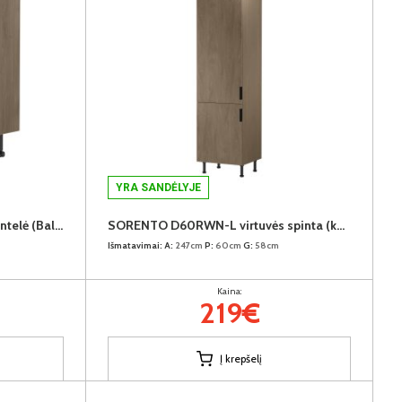
YRA SANDĖLYJE
SORENTO D60-P/L virtuvės spintelė (Baltic Storm/Baltic Storm)
SORENTO D60RWN-L virtuvės spinta (kairinė) (Baltic Storm/Baltic Storm)
Išmatavimai:
A:
247cm
P:
60cm
G:
58cm
Kaina:
219€
Į krepšelį