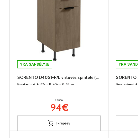
YRA SANDĖLYJE
YRA SAND
SORENTO D40S1-P/L virtuvės spintelė (Baltic Storm/Baltic Storm)
Išmatavimai:
A:
87cm
P:
40cm
G:
52cm
Išmatavimai:
A
Kaina:
94€
Į krepšelį