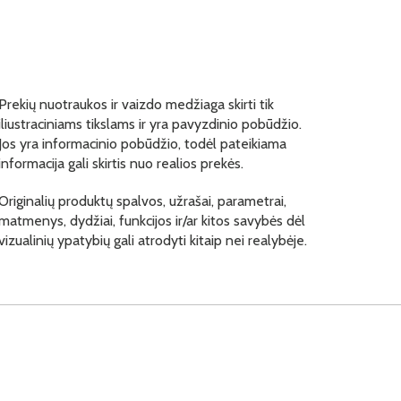
Prekių nuotraukos ir vaizdo medžiaga skirti tik
iliustraciniams tikslams ir yra pavyzdinio pobūdžio.
Jos yra informacinio pobūdžio, todėl pateikiama
informacija gali skirtis nuo realios prekės.
Originalių produktų spalvos, užrašai, parametrai,
matmenys, dydžiai, funkcijos ir/ar kitos savybės dėl
vizualinių ypatybių gali atrodyti kitaip nei realybėje.