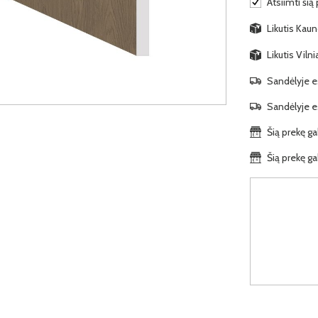
Atsiimti šią
Likutis Kaun
Likutis Viln
Sandėlyje es
Sandėlyje es
Šią prekę ga
Šią prekę ga