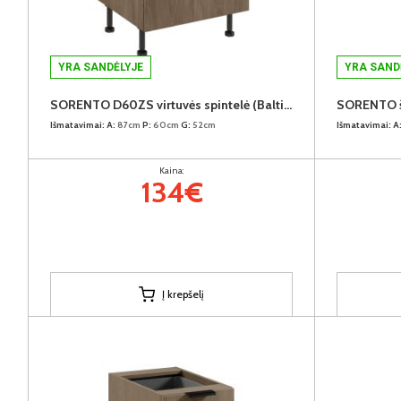
YRA SANDĖLYJE
YRA SAND
SORENTO D60ZS virtuvės spintelė (Baltic Storm/Baltic Storm)
Išmatavimai:
A:
87cm
P:
60cm
G:
52cm
Išmatavimai:
A
Kaina:
134€
Į krepšelį