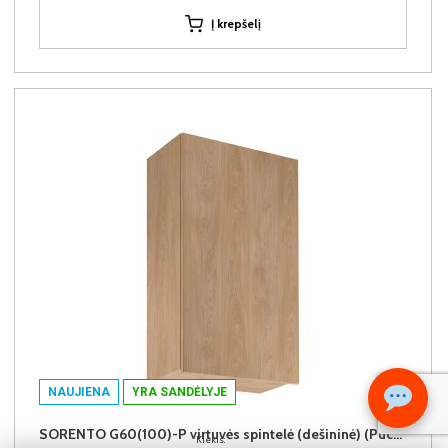
Į krepšelį
NAUJIENA
YRA SANDĖLYJE
SORENTO G60(100)-P virtuvės spintelė (dešininė) (Puccini/Puccini)
Kiekis: