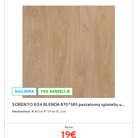
NAUJIENA
YRA SANDĖLYJE
SORENTO K04 BLENDA 870*585 pastatomų spintelių užbaigimo detalė (Puccini)
Išmatavimai:
A:
87cm
P:
59cm
G:
2cm
Kaina:
19€