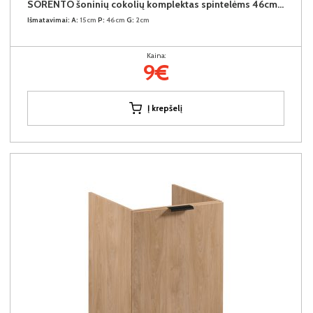
SORENTO šoninių cokolių komplektas spintelėms 46cm (2vnt.) (Puccini)
Išmatavimai:
A:
15cm
P:
46cm
G:
2cm
Kaina:
9€
Į krepšelį