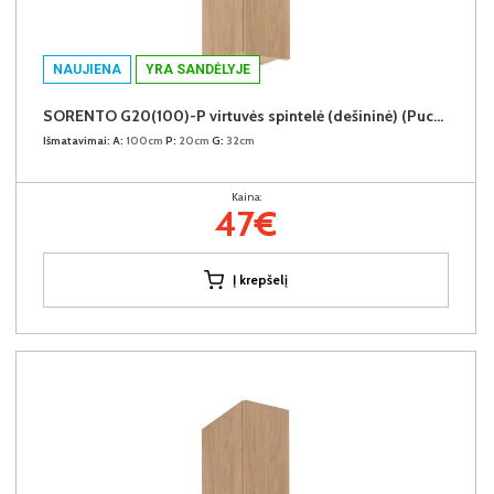
NAUJIENA
YRA SANDĖLYJE
SORENTO G20(100)-P virtuvės spintelė (dešininė) (Puccini/Puccini)
Išmatavimai:
A:
100cm
P:
20cm
G:
32cm
Kaina:
47€
Į krepšelį