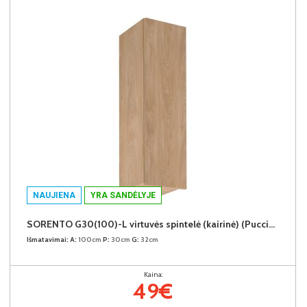
NAUJIENA
YRA SANDĖLYJE
SORENTO G30(100)-L virtuvės spintelė (kairinė) (Puccini/Puccini)
Išmatavimai:
A:
100cm
P:
30cm
G:
32cm
Kaina:
49€