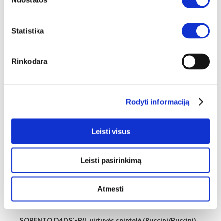
Nuostatos
Į krepšelį
Statistika
Rinkodara
Rodyti informaciją
Leisti visus
Leisti pasirinkimą
Atmesti
NAUJIENA
YRA SANDĖLYJE
SORENTO D40S1-P/L virtuvės spintelė (Puccini/Puccini)