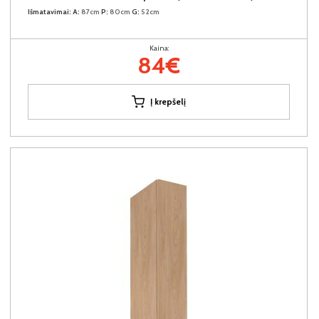
Išmatavimai:
A:
87cm
P:
80cm
G:
52cm
Kaina:
84€
Į krepšelį