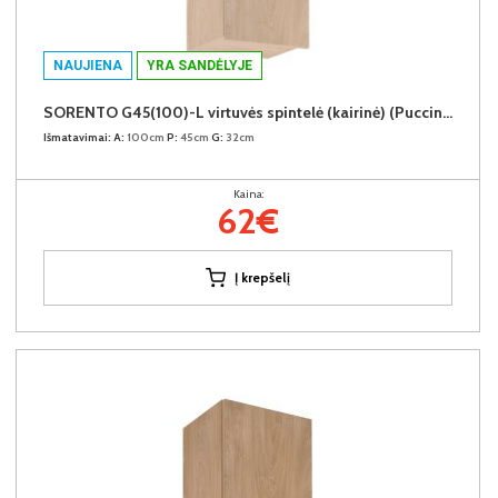
NAUJIENA
YRA SANDĖLYJE
SORENTO G45(100)-L virtuvės spintelė (kairinė) (Puccini/Puccini)
Išmatavimai:
A:
100cm
P:
45cm
G:
32cm
Kaina:
62€
Į krepšelį