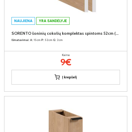
NAUJIENA
YRA SANDĖLYJE
SORENTO šoninių cokolių komplektas spintoms 52cm (2vnt.) (Puccini)
Išmatavimai:
A:
15cm
P:
52cm
G:
2cm
Kaina:
9€
Į krepšelį