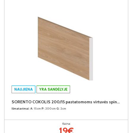
NAUJIENA
YRA SANDĖLYJE
SORENTO COKOLIS 200/15 pastatomoms virtuvės spintelėms (Puccini)
Išmatavimai:
A:
15cm
P:
200cm
G:
2cm
Kaina:
19€