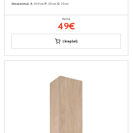
Išmatavimai:
A:
100cm
P:
30cm
G:
32cm
Kaina:
49€
Į krepšelį