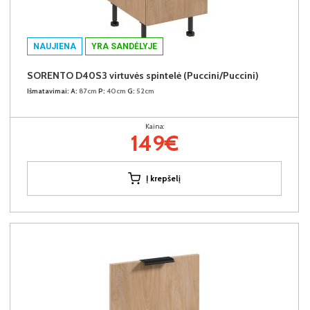
NAUJIENA
YRA SANDĖLYJE
SORENTO D40S3 virtuvės spintelė (Puccini/Puccini)
Išmatavimai:
A:
87cm
P:
40cm
G:
52cm
Kaina:
149€
Į krepšelį