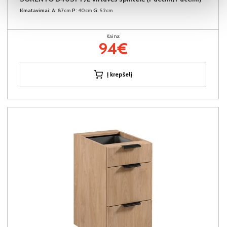
Išmatavimai:
A:
87cm
P:
40cm
G:
52cm
Kaina:
94€
Į krepšelį