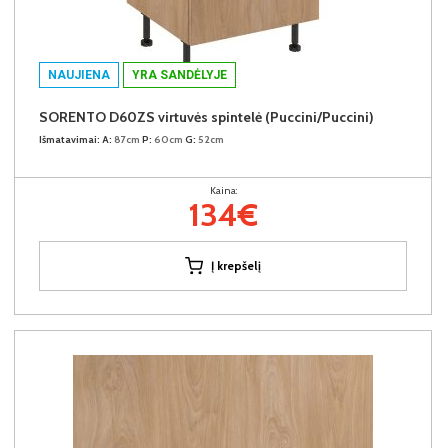
NAUJIENA
YRA SANDĖLYJE
SORENTO D60ZS virtuvės spintelė (Puccini/Puccini)
Išmatavimai:
A:
87cm
P:
60cm
G:
52cm
Kaina:
134€
Į krepšelį