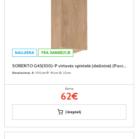
NAUJIENA
YRA SANDĖLYJE
SORENTO G45(100)-P virtuvės spintelė (dešininė) (Puccini/Puccini)
Išmatavimai:
A:
100cm
P:
45cm
G:
32cm
Kaina:
62€
Į krepšelį