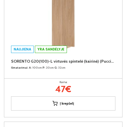
NAUJIENA
YRA SANDĖLYJE
SORENTO G20(100)-L virtuvės spintelė (kairinė) (Puccini/Puccini)
Išmatavimai:
A:
100cm
P:
20cm
G:
32cm
Kaina:
47€
Į krepšelį