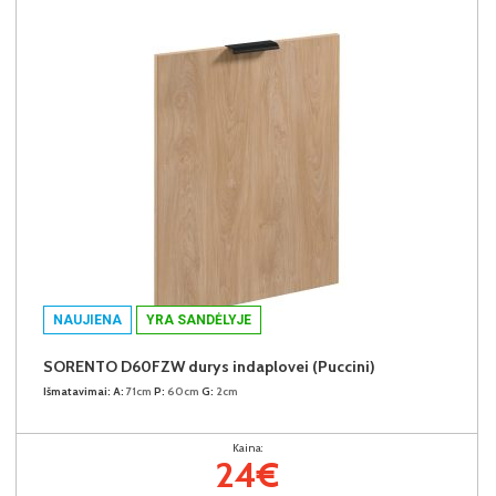
NAUJIENA
YRA SANDĖLYJE
SORENTO D60FZW durys indaplovei (Puccini)
Išmatavimai:
A:
71cm
P:
60cm
G:
2cm
Kaina:
24€