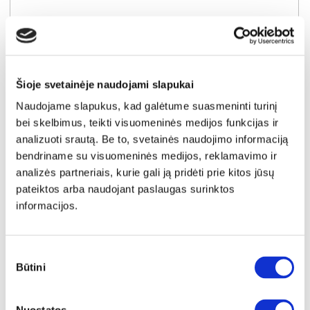
Šioje svetainėje naudojami slapukai
Naudojame slapukus, kad galėtume suasmeninti turinį
bei skelbimus, teikti visuomeninės medijos funkcijas ir
analizuoti srautą. Be to, svetainės naudojimo informaciją
bendriname su visuomeninės medijos, reklamavimo ir
analizės partneriais, kurie gali ją pridėti prie kitos jūsų
pateiktos arba naudojant paslaugas surinktos
NAUJIENA
YRA SANDĖLYJE
informacijos.
SORENTO D30-P/L virtuvės spintelė (Puccini/Puccini)
Išmatavimai:
A:
87cm
P:
30cm
G:
52cm
Sutikimo
Būtini
pasirinkimas
Kaina:
49€