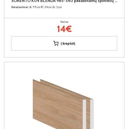
SORENTO K04 BLENDA 985*340 pakabinamų spintelių užbaigimo detalė (Puccini)
Išmatavimai:
A:
99cm
P:
34cm
G:
2cm
Kaina:
14€
Į krepšelį