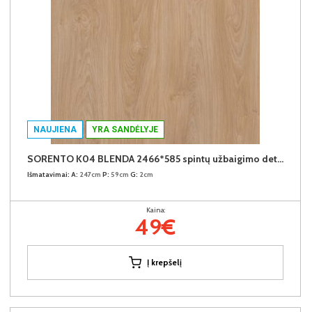
NAUJIENA
YRA SANDĖLYJE
SORENTO K04 BLENDA 2466*585 spintų užbaigimo detalė (Puccini)
Išmatavimai:
A:
247cm
P:
59cm
G:
2cm
Kaina:
49€
Į krepšelį