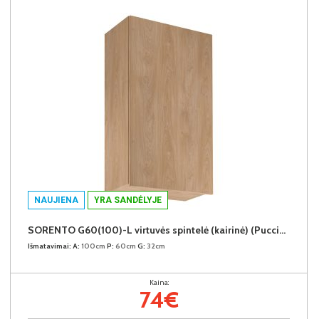
NAUJIENA
YRA SANDĖLYJE
SORENTO G60(100)-L virtuvės spintelė (kairinė) (Puccini/Puccini)
Išmatavimai:
A:
100cm
P:
60cm
G:
32cm
Kaina:
74€