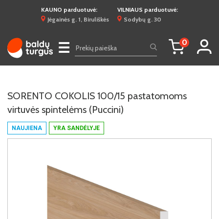
KAUNO parduotuvė:
VILNIAUS parduotuvė:
Jėgainės g. 1, Biruliškės
Sodybų g. 30
0
☰
SORENTO COKOLIS 100/15 pastatomoms
virtuvės spintelėms (Puccini)
NAUJIENA
YRA SANDĖLYJE