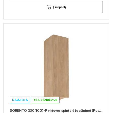
Į krepšelį
NAUJIENA
YRA SANDĖLYJE
SORENTO G30(100)-P virtuvės spintelė (dešininė) (Puccini/Puccini)