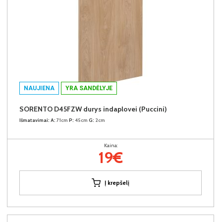
NAUJIENA
YRA SANDĖLYJE
SORENTO D45FZW durys indaplovei (Puccini)
Išmatavimai:
A:
71cm
P:
45cm
G:
2cm
Kaina:
19€
Į krepšelį