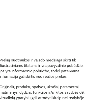
Prekių nuotraukos ir vaizdo medžiaga skirti tik
iliustraciniams tikslams ir yra pavyzdinio pobūdžio.
Jos yra informacinio pobūdžio, todėl pateikiama
informacija gali skirtis nuo realios prekės.
Originalių produktų spalvos, užrašai, parametrai,
matmenys, dydžiai, funkcijos ir/ar kitos savybės dėl
vizualinių ypatybių gali atrodyti kitaip nei realybėje.