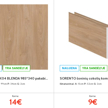
YRA SANDĖLYJE
NAUJIENA
YRA SANDĖLYJE
SORENTO K04 BLENDA 985*340 pakabinamų spintelių užbaigimo detalė (Puccini)
:
99cm
P:
34cm
G:
2cm
Išmatavimai:
A:
15cm
P:
52cm
G:
2cm
Kaina:
Kaina:
14€
9€