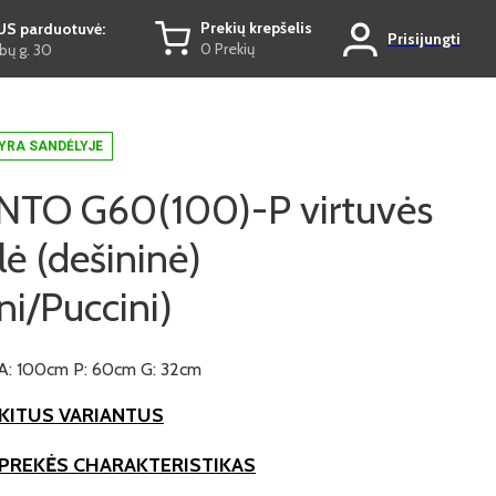
Prekių krepšelis
US parduotuvė:
Prisijungti
0 Prekių
ų g. 30
YRA SANDĖLYJE
TO G60(100)-P virtuvės
lė (dešininė)
ni/Puccini)
A: 100cm P: 60cm G: 32cm
KITUS VARIANTUS
 PREKĖS CHARAKTERISTIKAS