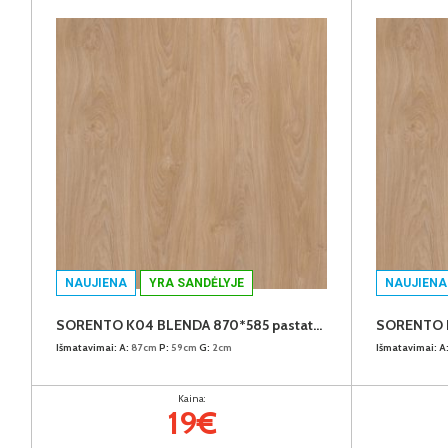
NAUJIENA
YRA SANDĖLYJE
NAUJIENA
SORENTO K04 BLENDA 870*585 pastatomų spintelių užbaigimo detalė (Puccini)
Išmatavimai:
A:
87cm
P:
59cm
G:
2cm
Išmatavimai:
A
Kaina:
19€