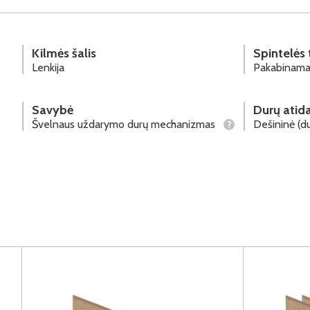
Kilmės šalis
Spintelės 
Lenkija
Pakabinam
Savybė
Durų atid
Švelnaus uždarymo durų mechanizmas
Dešininė (du
?