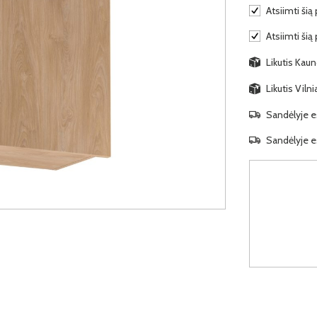
Atsiimti šią 
Atsiimti šią
Likutis Kaun
Likutis Viln
Sandėlyje es
Sandėlyje es