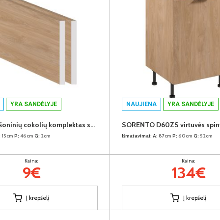
YRA SANDĖLYJE
NAUJIENA
YRA SANDĖLYJE
SORENTO šoninių cokolių komplektas spintelėms 46cm (2vnt.) (Puccini)
:
15cm
P:
46cm
G:
2cm
Išmatavimai:
A:
87cm
P:
60cm
G:
52cm
Kaina:
Kaina:
9€
134€
Į krepšelį
Į krepšelį