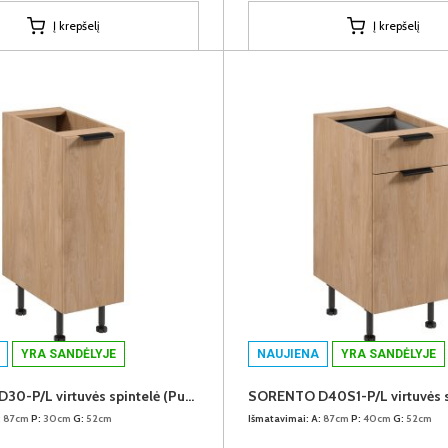
Į krepšelį
Į krepšelį
YRA SANDĖLYJE
NAUJIENA
YRA SANDĖLYJE
SORENTO D30-P/L virtuvės spintelė (Puccini/Puccini)
:
87cm
P:
30cm
G:
52cm
Išmatavimai:
A:
87cm
P:
40cm
G:
52cm