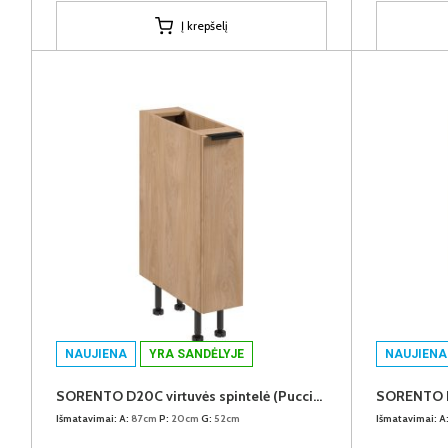
Į krepšelį
NAUJIENA
YRA SANDĖLYJE
NAUJIENA
SORENTO D20C virtuvės spintelė (Puccini)
Išmatavimai:
A:
87cm
P:
20cm
G:
52cm
Išmatavimai:
A