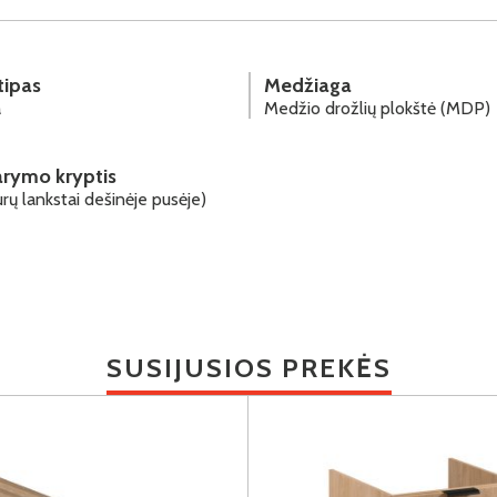
tipas
Medžiaga
a
Medžio drožlių plokštė (MDP)
arymo kryptis
rų lankstai dešinėje pusėje)
SUSIJUSIOS PREKĖS