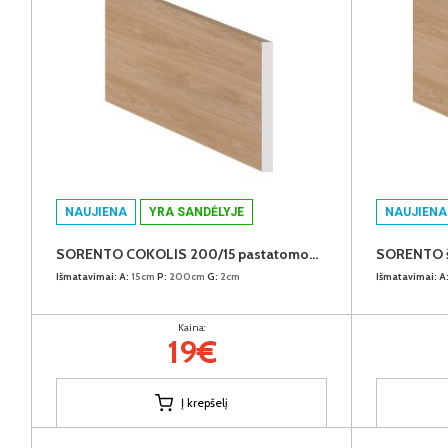
NAUJIENA
YRA SANDĖLYJE
NAUJIENA
SORENTO COKOLIS 200/15 pastatomoms virtuvės spintelėms (Puccini)
Išmatavimai:
A:
15cm
P:
200cm
G:
2cm
Išmatavimai:
A
Kaina:
19€
Į krepšelį