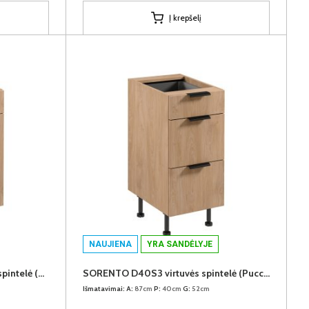
Į krepšelį
NAUJIENA
YRA SANDĖLYJE
SORENTO D40S1-P/L virtuvės spintelė (Puccini/Puccini)
SORENTO D40S3 virtuvės spintelė (Puccini/Puccini)
Išmatavimai:
A:
87cm
P:
40cm
G:
52cm