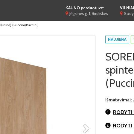
KAUNO parduotuvė:
VILNIA
Jėgainės g. 1, Biruliškės
Sodyb
ininė) (Puccini/Puccini)
NAUJIENA
SOREN
spinte
(Pucci
Išmatavimai:
RODYTI 
RODYTI