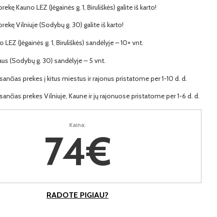
prekę Kauno LEZ (Jėgainės g. 1, Biruliškės) galite iš karto!
 prekę Vilniuje (Sodybų g. 30) galite iš karto!
o LEZ (Jėgainės g. 1, Biruliškės) sandėlyje – 10+ vnt.
iaus (Sodybų g. 30) sandėlyje – 5 vnt.
ančias prekes į kitus miestus ir rajonus pristatome per 1-10 d. d.
ančias prekes Vilniuje, Kaune ir jų rajonuose pristatome per 1-6 d. d.
Kaina:
74€
RADOTE PIGIAU?