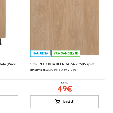
NAUJIENA
YRA SANDĖLYJE
SORENTO D60ZS virtuvės spintelė (Puccini/Puccini)
SORENTO K04 BLENDA 2466*585 spintų užbaigimo detalė (Puccini)
Išmatavimai:
A:
247cm
P:
59cm
G:
2cm
Kaina:
49€
Į krepšelį