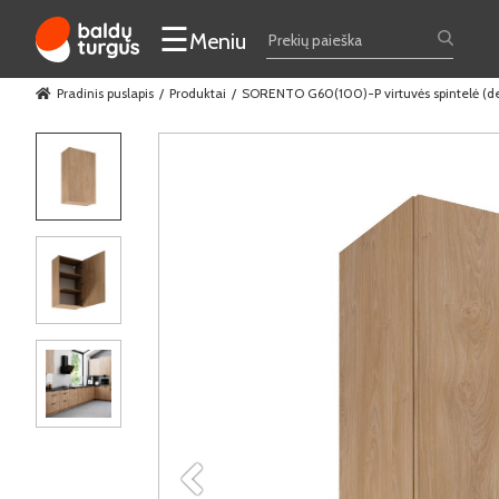
☰
Meniu
Pradinis puslapis
Produktai
SORENTO G60(100)-P virtuvės spintelė (deš