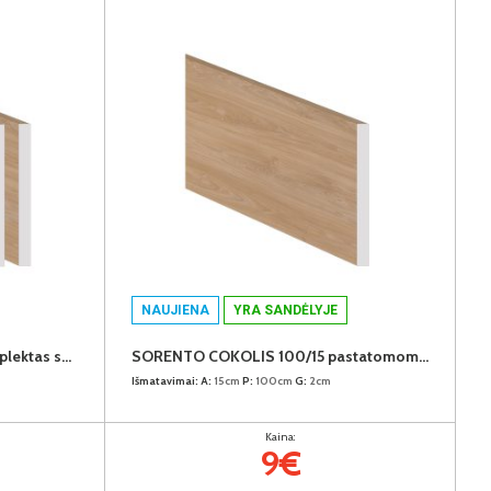
NAUJIENA
YRA SANDĖLYJE
SORENTO šoninių cokolių komplektas spintoms 52cm (2vnt.) (Puccini)
SORENTO COKOLIS 100/15 pastatomoms virtuvės spintelėms (Puccini)
Išmatavimai:
A:
15cm
P:
100cm
G:
2cm
Kaina:
9€