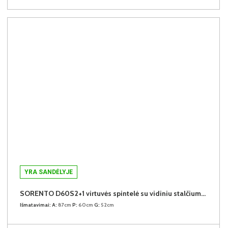
YRA SANDĖLYJE
SORENTO D60S2+1 virtuvės spintelė su vidiniu stalčiumi (Baltic Storm/Baltic Storm)
Išmatavimai:
A:
87cm
P:
60cm
G:
52cm