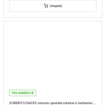
Į krepšelį
YRA SANDĖLYJE
SORENTO D60ZK virtuvės spintelė orkaitei ir kaitlentei (Baltic Storm/Baltic Storm)