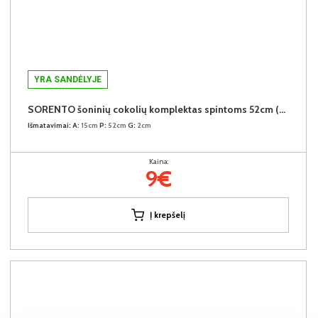
YRA SANDĖLYJE
SORENTO šoninių cokolių komplektas spintoms 52cm (2vnt.) (Baltic Storm)
Išmatavimai:
A:
15cm
P:
52cm
G:
2cm
Kaina:
9€
Į krepšelį