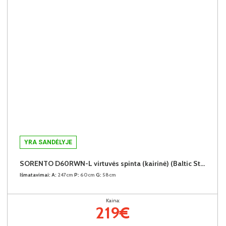
YRA SANDĖLYJE
SORENTO D60RWN-L virtuvės spinta (kairinė) (Baltic Storm/Baltic Storm)
Išmatavimai:
A:
247cm
P:
60cm
G:
58cm
Kaina:
219€