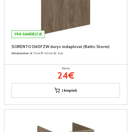
YRA SANDĖLYJE
SORENTO D60FZW durys indaplovei (Baltic Storm)
Išmatavimai:
A:
71cm
P:
60cm
G:
2cm
Kaina:
24€
Į krepšelį