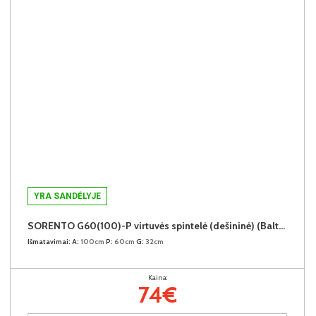
YRA SANDĖLYJE
SORENTO G60(100)-P virtuvės spintelė (dešininė) (Baltic Storm/Baltic Storm)
Išmatavimai:
A:
100cm
P:
60cm
G:
32cm
Kaina:
74€