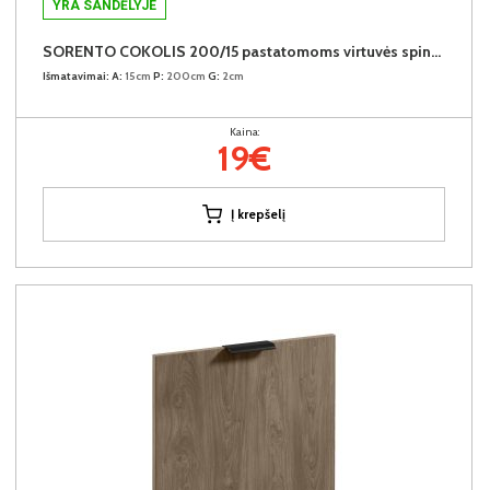
YRA SANDĖLYJE
SORENTO COKOLIS 200/15 pastatomoms virtuvės spintelėms (Baltic Storm)
Išmatavimai:
A:
15cm
P:
200cm
G:
2cm
Kaina:
19€
Į krepšelį