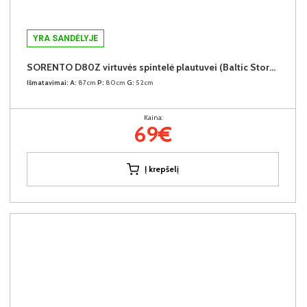
YRA SANDĖLYJE
SORENTO D80Z virtuvės spintelė plautuvei (Baltic Storm/Baltic Storm)
Išmatavimai:
A:
87cm
P:
80cm
G:
52cm
Kaina:
69€
Į krepšelį