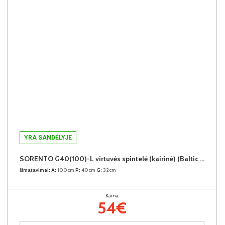
YRA SANDĖLYJE
SORENTO G40(100)-L virtuvės spintelė (kairinė) (Baltic Storm/Beige)
Išmatavimai:
A:
100cm
P:
40cm
G:
32cm
Kaina:
54€