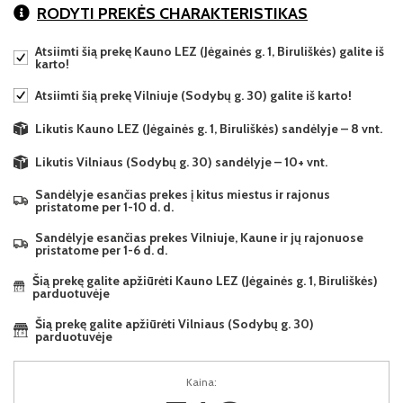
RODYTI PREKĖS CHARAKTERISTIKAS
Atsiimti šią prekę Kauno LEZ (Jėgainės g. 1, Biruliškės) galite iš
karto!
Atsiimti šią prekę Vilniuje (Sodybų g. 30) galite iš karto!
Likutis Kauno LEZ (Jėgainės g. 1, Biruliškės) sandėlyje – 8 vnt.
Likutis Vilniaus (Sodybų g. 30) sandėlyje – 10+ vnt.
Sandėlyje esančias prekes į kitus miestus ir rajonus
pristatome per 1-10 d. d.
Sandėlyje esančias prekes Vilniuje, Kaune ir jų rajonuose
pristatome per 1-6 d. d.
Šią prekę galite apžiūrėti Kauno LEZ (Jėgainės g. 1, Biruliškės)
parduotuvėje
Šią prekę galite apžiūrėti Vilniaus (Sodybų g. 30)
parduotuvėje
Kaina: