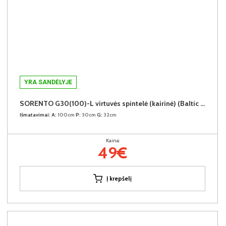
YRA SANDĖLYJE
SORENTO G30(100)-L virtuvės spintelė (kairinė) (Baltic Storm/Beige)
Išmatavimai:
A:
100cm
P:
30cm
G:
32cm
Kaina:
49€
Į krepšelį