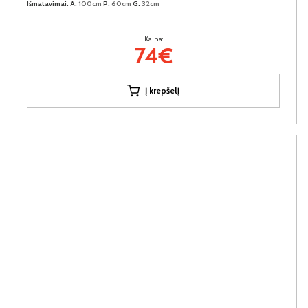
Išmatavimai:
A:
100cm
P:
60cm
G:
32cm
Kaina:
74€
Į krepšelį