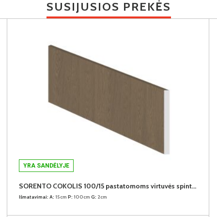
SUSIJUSIOS PREKĖS
YRA SANDĖLYJE
SORENTO COKOLIS 100/15 pastatomoms virtuvės spintelėms
Išmatavimai:
A:
15cm
P:
100cm
G:
2cm