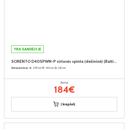
YRA SANDĖLYJE
SORENTO D40SPWN-P virtuvės spinta (dešininė) (Baltic Storm/Baltic Storm)
Išmatavimai:
A:
247cm
P:
40cm
G:
58cm
Kaina:
184€
Į krepšelį