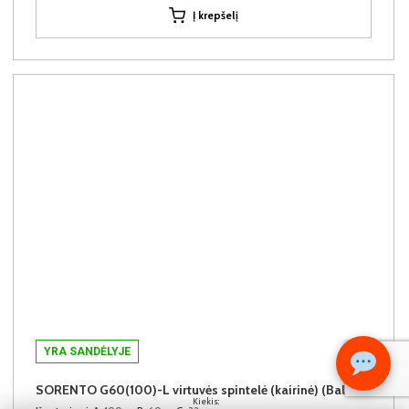
Į krepšelį
YRA SANDĖLYJE
SORENTO G60(100)-L virtuvės spintelė (kairinė) (Baltic Storm/Beige)
Kiekis: