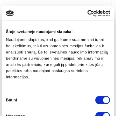
Šioje svetainėje naudojami slapukai
Naudojame slapukus, kad galėtume suasmeninti turinį
bei skelbimus, teikti visuomeninės medijos funkcijas ir
analizuoti srautą. Be to, svetainės naudojimo informaciją
SUPER KAINA
YRA SANDĖLYJE
bendriname su visuomeninės medijos, reklamavimo ir
analizės partneriais, kurie gali ją pridėti prie kitos jūsų
GAL SAN SEBASTIAN/JUODAS MARMURAS 13mm. virtuvės spintelių stalviršis (1 centimetras) (Įvykdymo terminas iki 10d.d.)
pateiktos arba naudojant paslaugas surinktos
Išmatavimai:
A:
1cm
P:
1cm
G:
60cm
informacijos.
Kaina taikyta laikotarpiu
Pritaikyta nuolaida
2026-06-30 iki 2026-07-29
- 0.1€
Sutikimo
0.6€
Būtini
pasirinkimas
Kaina galioja sandėlyje esančioms prekėms
0.5€