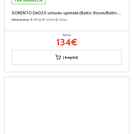
YRA SANDĖLYJE
SORENTO D60ZS virtuvės spintelė (Baltic Storm/Baltic Storm)
Išmatavimai:
A:
87cm
P:
60cm
G:
52cm
Kaina:
134€
Į krepšelį