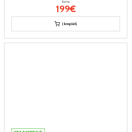
Kaina:
199€
Į krepšelį