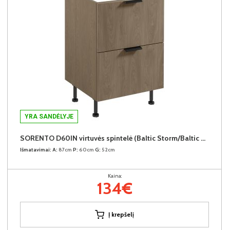
YRA SANDĖLYJE
SORENTO D60IN virtuvės spintelė (Baltic Storm/Baltic Storm)
Išmatavimai:
A:
87cm
P:
60cm
G:
52cm
Kaina:
134€
Į krepšelį