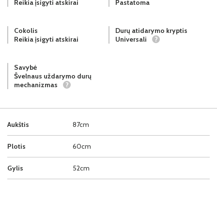
Reikia įsigyti atskirai
Pastatoma
Cokolis
Durų atidarymo kryptis
Reikia įsigyti atskirai
Universali
?
Savybė
Švelnaus uždarymo durų
mechanizmas
?
Aukštis
87cm
Plotis
60cm
Gylis
52cm