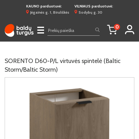
KAUNO parduotuvė:
VILNIAUS parduotuvė:
Jėgainės g. 1, Biruliškės
Sodybų g. 30
0
☰
SORENTO D60-P/L virtuvės spintelė (Baltic
Storm/Baltic Storm)