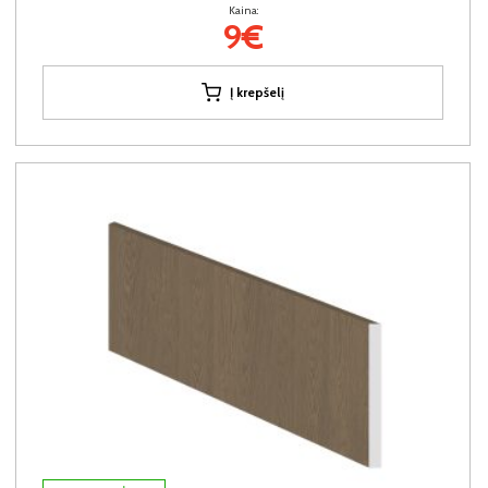
Kaina:
9€
Į krepšelį