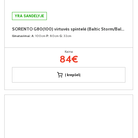
YRA SANDĖLYJE
SORENTO G80(100) virtuvės spintelė (Baltic Storm/Baltic Storm)
Išmatavimai:
A:
100cm
P:
80cm
G:
32cm
Kaina:
84€
Į krepšelį