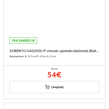
YRA SANDĖLYJE
SORENTO G40(100)-P virtuvės spintelė (dešininė) (Baltic Storm/Baltic Storm)
Išmatavimai:
A:
100cm
P:
40cm
G:
32cm
Kaina:
54€
Į krepšelį