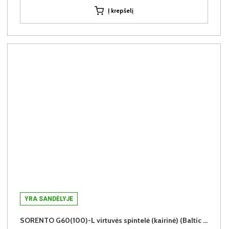
Į krepšelį
YRA SANDĖLYJE
SORENTO G60(100)-L virtuvės spintelė (kairinė) (Baltic Storm/Baltic Storm)