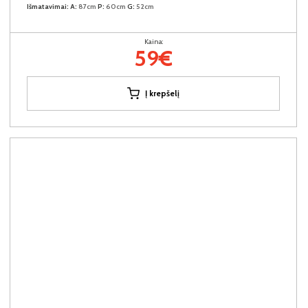
Išmatavimai:
A:
87cm
P:
60cm
G:
52cm
Kaina:
59€
Į krepšelį