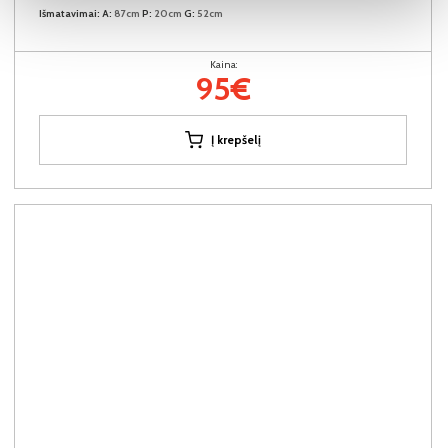
Išmatavimai:
A:
87cm
P:
20cm
G:
52cm
Kaina:
95€
Į krepšelį