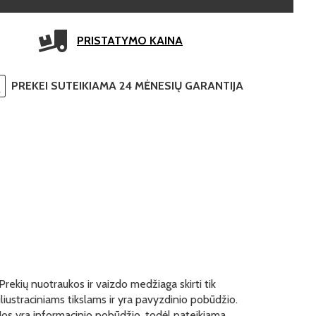
PRISTATYMO KAINA
PREKEI SUTEIKIAMA 24 MĖNESIŲ GARANTIJA
Prekių nuotraukos ir vaizdo medžiaga skirti tik
iliustraciniams tikslams ir yra pavyzdinio pobūdžio.
Jos yra informacinio pobūdžio, todėl pateikiama