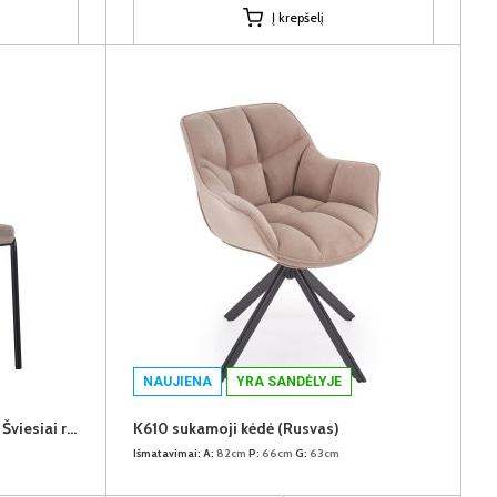
Į krepšelį
NAUJIENA
YRA SANDĖLYJE
SAMANTA (II gr.) kėdė (G062-13 Šviesiai rudas)
K610 sukamoji kėdė (Rusvas)
Išmatavimai:
A:
82cm
P:
66cm
G:
63cm