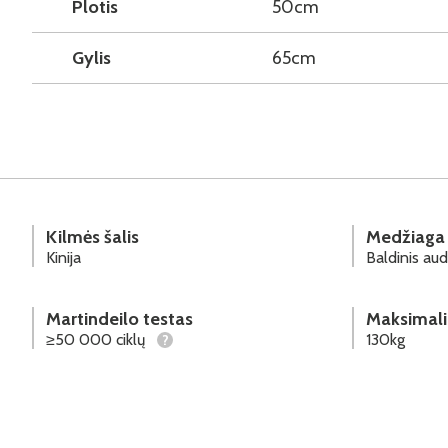
Plotis
50cm
Gylis
65cm
Kilmės šalis
Medžiaga
Kinija
Baldinis aud
Martindeilo testas
Maksimali
≥50 000 ciklų
130kg
?