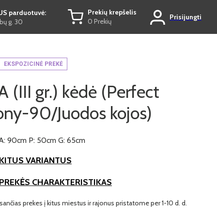
Prekių krepšelis
US parduotuvė:
Prisijungti
0 Prekių
ų g. 30
EKSPOZICINĖ PREKĖ
(III gr.) kėdė (Perfect
ny-90/Juodos kojos)
A: 90cm P: 50cm G: 65cm
KITUS VARIANTUS
 PREKĖS CHARAKTERISTIKAS
ančias prekes į kitus miestus ir rajonus pristatome per 1-10 d. d.