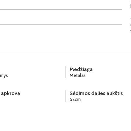
Medžiaga
inys
Metalas
 apkrova
Sėdimos dalies aukštis
52cm