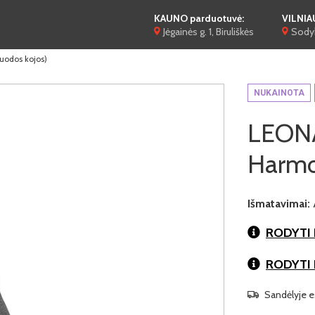
KAUNO parduotuvė:
VILNIA
Jėgainės g. 1, Biruliškės
Sodyb
Juodos kojos)
NUKAINOTA
LEONA 
Harmo
Išmatavimai:
RODYTI 
RODYTI
Sandėlyje es