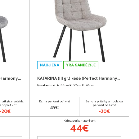
NAUJIENA
YRA SANDĖLYJE
KATARINA (III gr.) kėdė (Perfect Harmony-85)
KATARINA (III gr.) kėdė (Perfect Harmony-04)
Išmatavimai:
A:
85cm
P:
52cm
G:
61cm
itaikyta nuolaida
Kaina perkant po 1 vnt
Bendra pritaikyta nuolaida
ant po 4 vnt
perkant po 4 vnt
49€
-20€
-20€
Kaina perkant po 4 vnt
44€