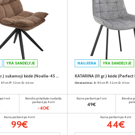
YRA SANDĖLYJE
NAUJIENA
YRA SANDĖLYJE
DILETA (II gr.) sukamoji kėdė (Noelle-45 Rudas)
:
87cm
P:
52cm
G:
66cm
Išmatavimai:
A:
85cm
P:
52cm
G:
61cm
po 1 vnt
Bendra pritaikyta nuolaida
Kaina perkant po 1 vnt
Bendra pr
perkant po 4 vnt
perk
€
49€
-40€
Kaina perkant po 4 vnt
Kaina perkant po 4 vnt
99€
44€