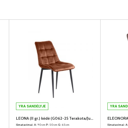
YRA SANDĖLYJE
YRA SAND
LEONA (II gr.) kėdė (G062-25 Terakota/Juodos kojos)
Išmatavimai:
A:
90cm
P:
50cm
G:
65cm
Išmatavimai:
A