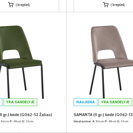
Į krepšelį
Į krepšelį
YRA SANDĖLYJE
NAUJIENA
YRA SANDĖLYJE
 gr.) kėdė (G062-52 Žalias)
:
86cm
P:
48cm
G:
55cm
Išmatavimai:
A:
86cm
P:
48cm
G:
55cm