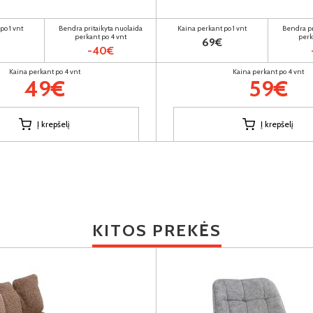
po 1 vnt
Bendra pritaikyta nuolaida
Kaina perkant po 1 vnt
Bendra pr
perkant po 4 vnt
perk
69€
-40€
Kaina perkant po 4 vnt
Kaina perkant po 4 vnt
49€
59€
Į krepšelį
Į krepšelį
KITOS PREKĖS