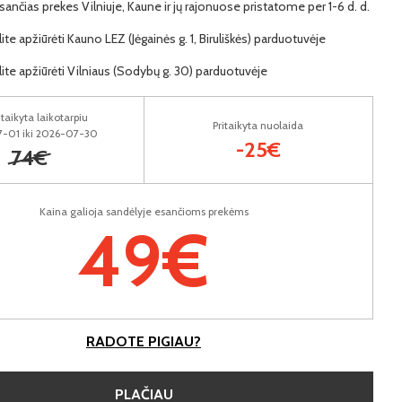
ančias prekes Vilniuje, Kaune ir jų rajonuose pristatome per 1-6 d. d.
lite apžiūrėti Kauno LEZ (Jėgainės g. 1, Biruliškės) parduotuvėje
lite apžiūrėti Vilniaus (Sodybų g. 30) parduotuvėje
taikyta laikotarpiu
Pritaikyta nuolaida
-01 iki 2026-07-30
-25€
74€
Kaina galioja sandėlyje esančioms prekėms
49€
RADOTE PIGIAU?
PLAČIAU