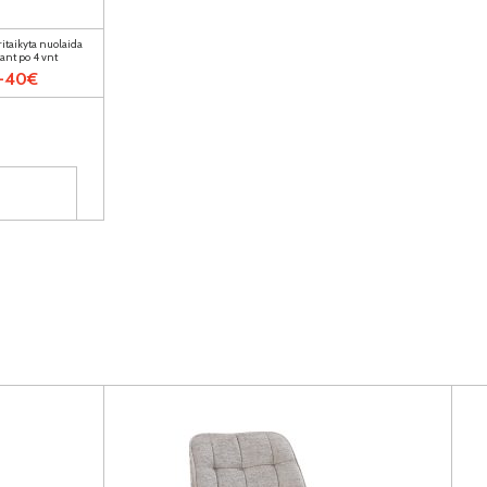
itaikyta nuolaida
ant po 4 vnt
-40€