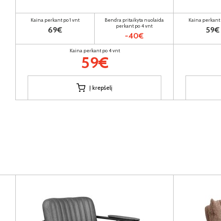
Kaina perkant po 1 vnt
Bendra pritaikyta nuolaida
Kaina perkant 
perkant po 4 vnt
69€
59€
-40€
Kaina perkant po 4 vnt
59€
Į krepšelį