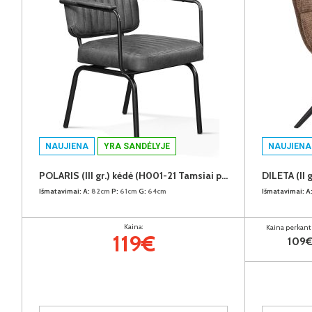
NAUJIENA
YRA SANDĖLYJE
NAUJIENA
POLARIS (III gr.) kėdė (H001-21 Tamsiai pilkas)
Išmatavimai:
A:
82cm
P:
61cm
G:
64cm
Išmatavimai:
A
Kaina:
Kaina perkant 
119€
109