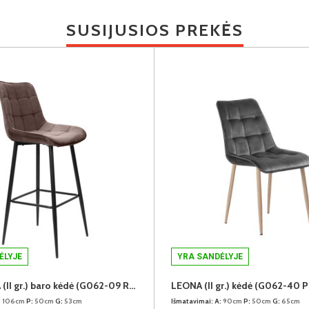
SUSIJUSIOS PREKĖS
ĖLYJE
YRA SANDĖLYJE
ELEONORA (II gr.) baro kėdė (G062-09 Rudas)
:
106cm
P:
50cm
G:
53cm
Išmatavimai:
A:
90cm
P:
50cm
G:
65cm