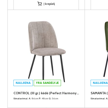
Į krepšelį
NAUJIENA
YRA SANDĖLYJE
NAUJIENA
CONTROL (III gr.) kėdė (Perfect Harmony-04)
SAMANTA (II
Išmatavimai:
A:
86cm
P:
48cm
G:
56cm
Išmatavimai:
A