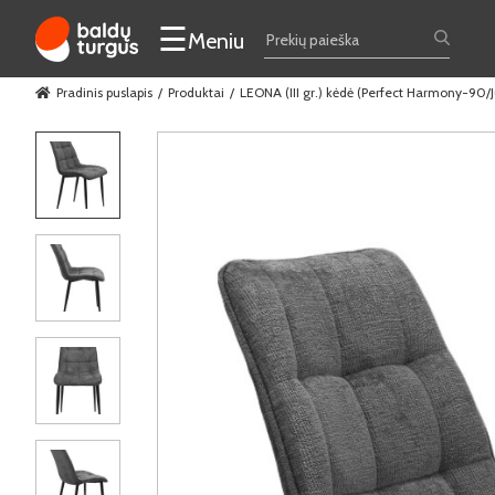
☰
Meniu
Pradinis puslapis
Produktai
LEONA (III gr.) kėdė (Perfect Harmony-90/