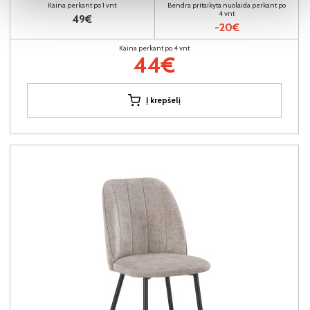
Kaina perkant po 1 vnt
Bendra pritaikyta nuolaida perkant po
4 vnt
49€
-20€
Kaina perkant po 4 vnt
44€
Į krepšelį