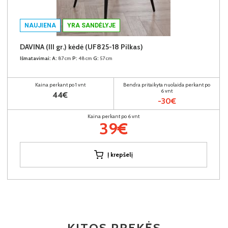
NAUJIENA
YRA SANDĖLYJE
DAVINA (III gr.) kėdė (UF825-18 Pilkas)
Išmatavimai:
A:
87cm
P:
48cm
G:
57cm
Kaina perkant po 1 vnt
Bendra pritaikyta nuolaida perkant po
6 vnt
44€
-30€
Kaina perkant po 6 vnt
39€
Į krepšelį
KITOS PREKĖS