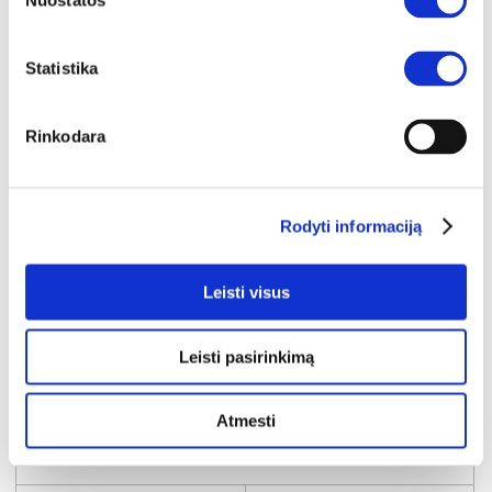
Nuostatos
Statistika
Rinkodara
Rodyti informaciją
Leisti visus
Leisti pasirinkimą
NAUJIENA
YRA SANDĖLYJE
KATARINA (III gr.) kėdė (Perfect Harmony-04)
Atmesti
Išmatavimai:
A:
85cm
P:
52cm
G:
61cm