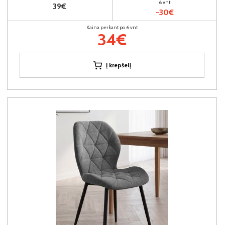
6 vnt
39€
-30€
Kaina perkant po 6 vnt
34€
Į krepšelį