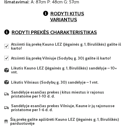
Išmatavimai:
A: 87cm P: 48cm G: 57cm
RODYTI KITUS
VARIANTUS
RODYTI PREKĖS CHARAKTERISTIKAS
Atsiimti šią prekę Kauno LEZ (Jėgainės g. 1, Biruliškės) galite iš
karto!
Atsiimti šią prekę Vilniuje (Sodybų g. 30) galite iš karto!
Likutis Kauno LEZ (Jėgainės g. 1, Biruliškės) sandėlyje – 10+
vnt.
Likutis Vilniaus (Sodybų g. 30) sandėlyje – 1 vnt.
Sandėlyje esančias prekes į kitus miestus ir rajonus
pristatome per 1-10 d. d.
Sandėlyje esančias prekes Vilniuje, Kaune ir jų rajonuose
pristatome per 1-6 d. d.
Šią prekę galite apžiūrėti Kauno LEZ (Jėgainės g. 1, Biruliškės)
parduotuvėje