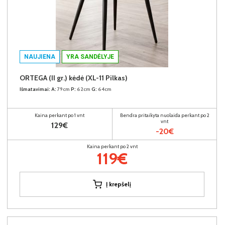
NAUJIENA
YRA SANDĖLYJE
ORTEGA (II gr.) kėdė (XL-11 Pilkas)
Išmatavimai:
A:
79cm
P:
62cm
G:
64cm
Kaina perkant po 1 vnt
Bendra pritaikyta nuolaida perkant po 2
vnt
129€
-20€
Kaina perkant po 2 vnt
119€
Į krepšelį