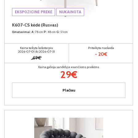
EKSPOZICINĖ PREKĖ
NUKAINOTA
K607-CS kėdė (Rusvas)
Išmatavimai:
A:
78cm
P:
48cm
G:
51cm
Kaina taikyta laikotarpiu
Pritaikyta nuolaida
2026-07-01 iki 2026-07-31
- 20€
49€
Kaina galioja sandėlyje esančioms prekėms
29€
Plačiau