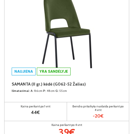
NAUJIENA
YRA SANDĖLYJE
SAMANTA (II gr.) kėdė (G062-52 Žalias)
Išmatavimai:
A:
86cm
P:
48cm
G:
55cm
Kaina perkant po 1 vnt
Bendra pritaikyta nuolaida perkant po
4 vnt
44€
-20€
Kaina perkant po 4 vnt
39€