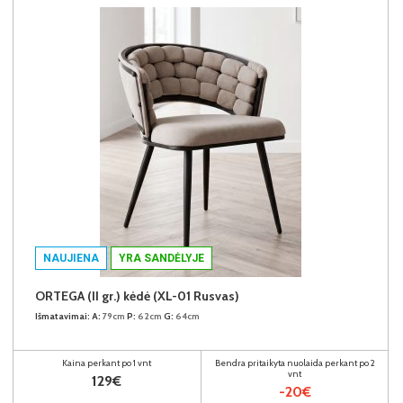
NAUJIENA
YRA SANDĖLYJE
ORTEGA (II gr.) kėdė (XL-01 Rusvas)
Išmatavimai:
A:
79cm
P:
62cm
G:
64cm
Kaina perkant po 1 vnt
Bendra pritaikyta nuolaida perkant po 2
vnt
129€
-20€