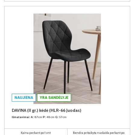
NAUJIENA
YRA SANDĖLYJE
DAVINA (II gr.) kėdė (HLR-66 Juodas)
Išmatavimai:
A:
87cm
P:
48cm
G:
57cm
Kaina perkant po 1 vnt
Bendra pritaikyta nuolaida perkant po