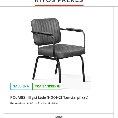
NAUJIENA
YRA SANDĖLYJE
POLARIS (III gr.) kėdė (H001-21 Tamsiai pilkas)
Išmatavimai:
A:
82cm
P:
61cm
G:
64cm
Kaina: