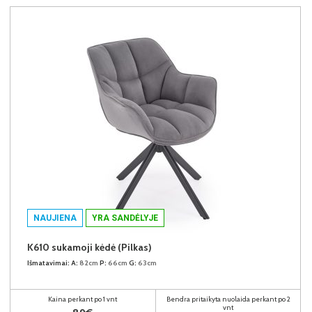
NAUJIENA
YRA SANDĖLYJE
K610 sukamoji kėdė (Pilkas)
Išmatavimai:
A:
82cm
P:
66cm
G:
63cm
Kaina perkant po 1 vnt
Bendra pritaikyta nuolaida perkant po 2
vnt