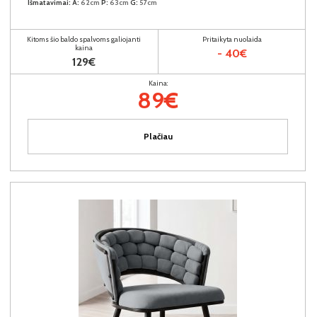
Išmatavimai:
A:
62cm
P:
63cm
G:
57cm
Kitoms šio baldo spalvoms galiojanti
Pritaikyta nuolaida
kaina
- 40€
129€
Kaina:
89€
Plačiau