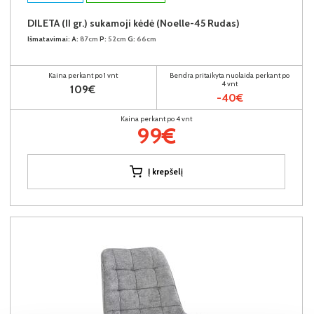
DILETA (II gr.) sukamoji kėdė (Noelle-45 Rudas)
Išmatavimai:
A:
87cm
P:
52cm
G:
66cm
Kaina perkant po 1 vnt
Bendra pritaikyta nuolaida perkant po
4 vnt
109€
-40€
Kaina perkant po 4 vnt
99€
Į krepšelį