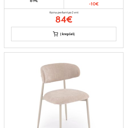
89€
-10€
Kaina perkant po 2 vnt
84€
Į krepšelį