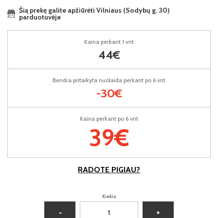
Šią prekę galite apžiūrėti Vilniaus (Sodybų g. 30)
parduotuvėje
Kaina perkant 1 vnt
44€
Bendra pritaikyta nuolaida perkant po 6 vnt
-30€
Kaina perkant po 6 vnt
39€
RADOTE PIGIAU?
Kiekis:
−
+