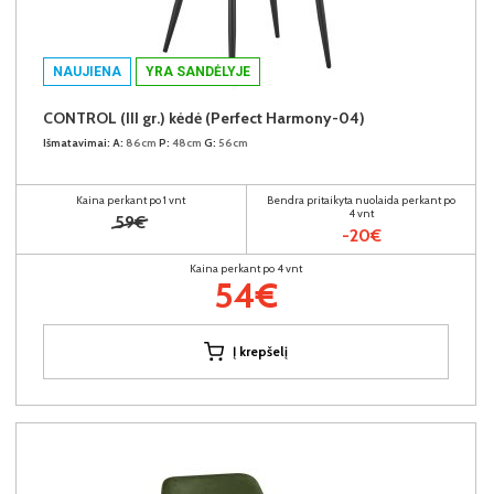
NAUJIENA
YRA SANDĖLYJE
CONTROL (III gr.) kėdė (Perfect Harmony-04)
Išmatavimai:
A:
86cm
P:
48cm
G:
56cm
Kaina perkant po 1 vnt
Bendra pritaikyta nuolaida perkant po
4 vnt
59€
-20€
Kaina perkant po 4 vnt
54€
Į krepšelį