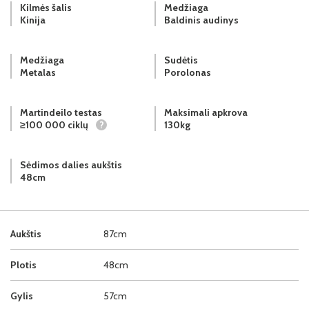
Kilmės šalis
Medžiaga
Kinija
Baldinis audinys
Medžiaga
Sudėtis
Metalas
Porolonas
Martindeilo testas
Maksimali apkrova
≥100 000 ciklų
?
130kg
Sėdimos dalies aukštis
48cm
Aukštis
87cm
Plotis
48cm
Gylis
57cm