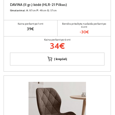
DAVINA (II gr.) kėdė (HLR-21 Pilkas)
Išmatavimai:
A:
87cm
P:
48cm
G:
57cm
Kaina perkant po 1 vnt
Bendra pritaikyta nuolaida perkant po
6 vnt
39€
-30€
Kaina perkant po 6 vnt
34€
Į krepšelį