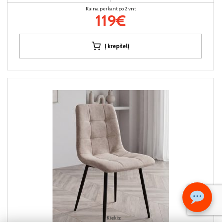
Kaina perkant po 2 vnt
119€
Į krepšelį
Kiekis: