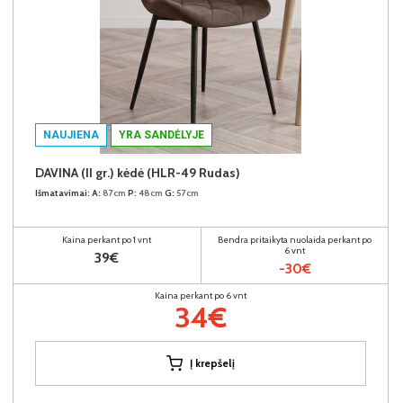
NAUJIENA
YRA SANDĖLYJE
DAVINA (II gr.) kėdė (HLR-49 Rudas)
Išmatavimai:
A:
87cm
P:
48cm
G:
57cm
Kaina perkant po 1 vnt
Bendra pritaikyta nuolaida perkant po
6 vnt
39€
-30€
Kaina perkant po 6 vnt
34€
Į krepšelį