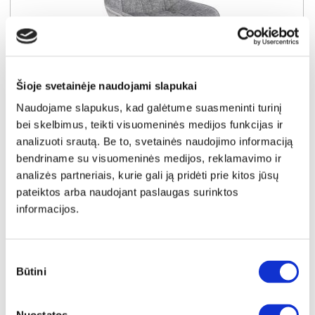
Šioje svetainėje naudojami slapukai
Naudojame slapukus, kad galėtume suasmeninti turinį
NAUJIENA
YRA SANDĖLYJE
bei skelbimus, teikti visuomeninės medijos funkcijas ir
analizuoti srautą. Be to, svetainės naudojimo informaciją
KATARINA (III gr.) kėdė (Perfect Harmony-85)
bendriname su visuomeninės medijos, reklamavimo ir
Išmatavimai:
A:
85cm
P:
52cm
G:
61cm
analizės partneriais, kurie gali ją pridėti prie kitos jūsų
pateiktos arba naudojant paslaugas surinktos
Kaina perkant po 1 vnt
Bendra pritaikyta nuolaida perkant po
4 vnt
informacijos.
49€
-20€
Kaina perkant po 4 vnt
44€
Sutikimo
Būtini
pasirinkimas
Į krepšelį