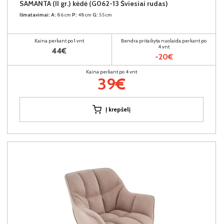
SAMANTA (II gr.) kėdė (G062-13 Šviesiai rudas)
Išmatavimai:
A:
86cm
P:
48cm
G:
55cm
Kaina perkant po 1 vnt
Bendra pritaikyta nuolaida perkant po
4 vnt
44€
-20€
Kaina perkant po 4 vnt
39€
Į krepšelį