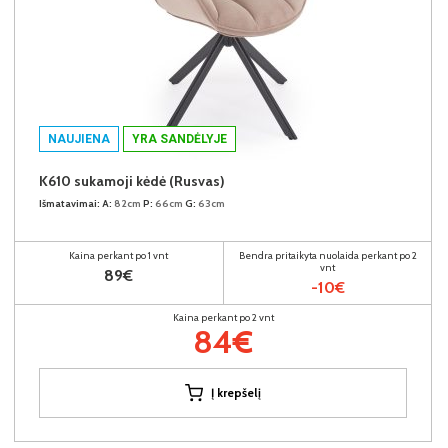
NAUJIENA
YRA SANDĖLYJE
K610 sukamoji kėdė (Rusvas)
Išmatavimai:
A:
82cm
P:
66cm
G:
63cm
Kaina perkant po 1 vnt
Bendra pritaikyta nuolaida perkant po 2
vnt
89€
-10€
Kaina perkant po 2 vnt
84€
Į krepšelį