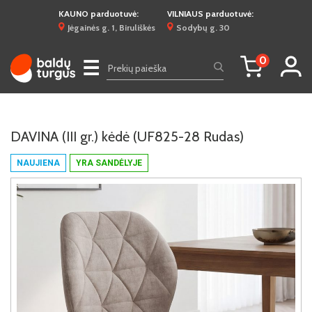
KAUNO parduotuvė:
VILNIAUS parduotuvė:
Jėgainės g. 1, Biruliškės
Sodybų g. 30
0
☰
DAVINA (III gr.) kėdė (UF825-28 Rudas)
NAUJIENA
YRA SANDĖLYJE