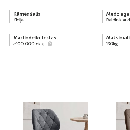
Kilmės šalis
Medžiaga
Kinija
Baldinis aud
Martindeilo testas
Maksimali
≥100 000 ciklų
130kg
?