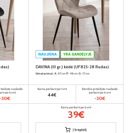
NAUJIENA
YRA SANDĖLYJE
odas)
DAVINA (III gr.) kėdė (UF825-28 Rudas)
Išmatavimai:
A:
87cm
P:
48cm
G:
57cm
itaikyta nuolaida
Kaina perkant po 1 vnt
Bendra pritaikyta nuolaida
ant po 6 vnt
perkant po 6 vnt
44€
-30€
-30€
Kaina perkant po 6 vnt
39€
Į krepšelį