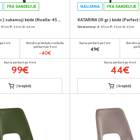
YRA SANDĖLYJE
NAUJIENA
YRA SANDĖLYJE
DILETA (II gr.) sukamoji kėdė (Noelle-45 Rudas)
:
87cm
P:
52cm
G:
66cm
Išmatavimai:
A:
85cm
P:
52cm
G:
61cm
po 1 vnt
Bendra pritaikyta nuolaida
Kaina perkant po 1 vnt
Bendra pr
perkant po 4 vnt
perk
€
49€
-40€
Kaina perkant po 4 vnt
Kaina perkant po 4 vnt
99€
44€
Į krepšelį
Į krepšelį