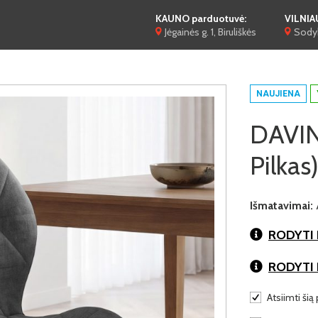
KAUNO parduotuvė:
VILNIA
Jėgainės g. 1, Biruliškės
Sodyb
NAUJIENA
DAVINA
Pilkas
Išmatavimai:
RODYTI 
RODYTI
Atsiimti šią 