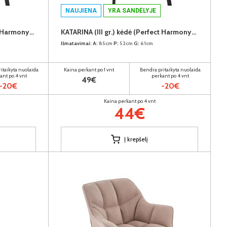
NAUJIENA
YRA SANDĖLYJE
KATARINA (III gr.) kėdė (Perfect Harmony-85)
KATARINA (III gr.) kėdė (Perfect Harmony-04)
Išmatavimai:
A:
85cm
P:
52cm
G:
61cm
itaikyta nuolaida
Kaina perkant po 1 vnt
Bendra pritaikyta nuolaida
ant po 4 vnt
perkant po 4 vnt
49€
-20€
-20€
Kaina perkant po 4 vnt
44€
Į krepšelį