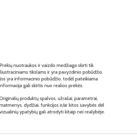
Prekių nuotraukos ir vaizdo medžiaga skirti tik
iliustraciniams tikslams ir yra pavyzdinio pobūdžio.
Jos yra informacinio pobūdžio, todėl pateikiama
informacija gali skirtis nuo realios prekės.
Originalių produktų spalvos, užrašai, parametrai,
matmenys, dydžiai, funkcijos ir/ar kitos savybės dėl
vizualinių ypatybių gali atrodyti kitaip nei realybėje.