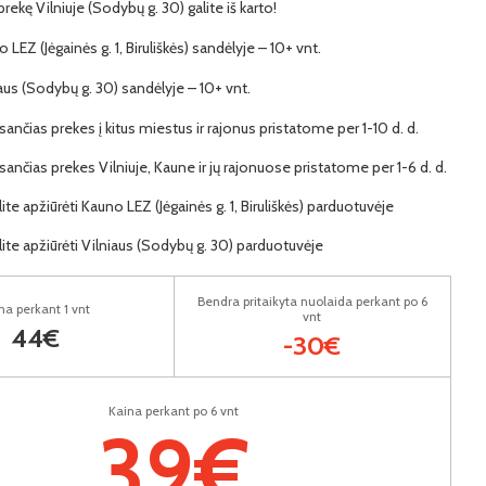
 prekę Vilniuje (Sodybų g. 30) galite iš karto!
o LEZ (Jėgainės g. 1, Biruliškės) sandėlyje – 10+ vnt.
iaus (Sodybų g. 30) sandėlyje – 10+ vnt.
ančias prekes į kitus miestus ir rajonus pristatome per 1-10 d. d.
ančias prekes Vilniuje, Kaune ir jų rajonuose pristatome per 1-6 d. d.
lite apžiūrėti Kauno LEZ (Jėgainės g. 1, Biruliškės) parduotuvėje
lite apžiūrėti Vilniaus (Sodybų g. 30) parduotuvėje
Bendra pritaikyta nuolaida perkant po 6
na perkant 1 vnt
vnt
44€
-30€
Kaina perkant po 6 vnt
39€