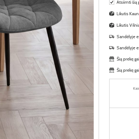
Atsiimti šią
Likutis Kaun
Likutis Viln
Sandėlyje es
Sandėlyje es
Šią prekę ga
Šią prekę ga
Kai