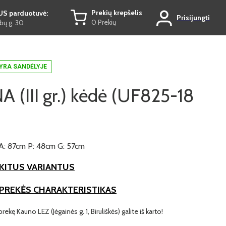
Prekių krepšelis
US parduotuvė:
Prisijungti
0 Prekių
ų g. 30
YRA SANDĖLYJE
 (III gr.) kėdė (UF825-18
)
A: 87cm P: 48cm G: 57cm
KITUS VARIANTUS
 PREKĖS CHARAKTERISTIKAS
prekę Kauno LEZ (Jėgainės g. 1, Biruliškės) galite iš karto!