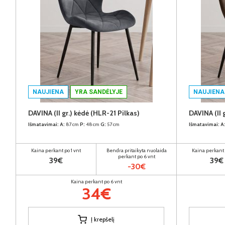
NAUJIENA
YRA SANDĖLYJE
NAUJIENA
DAVINA (II gr.) kėdė (HLR-21 Pilkas)
DAVINA (II 
Išmatavimai:
A:
87cm
P:
48cm
G:
57cm
Išmatavimai:
A
Kaina perkant po 1 vnt
Bendra pritaikyta nuolaida
Kaina perkant 
perkant po 6 vnt
39€
39€
-30€
Kaina perkant po 6 vnt
34€
Į krepšelį