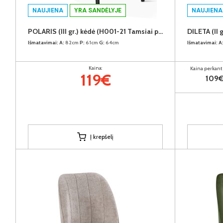
NAUJIENA
YRA SANDĖLYJE
NAUJIENA
POLARIS (III gr.) kėdė (H001-21 Tamsiai pilkas)
Išmatavimai:
A:
82cm
P:
61cm
G:
64cm
Išmatavimai:
A
Kaina:
Kaina perkant 
119€
109
Į krepšelį