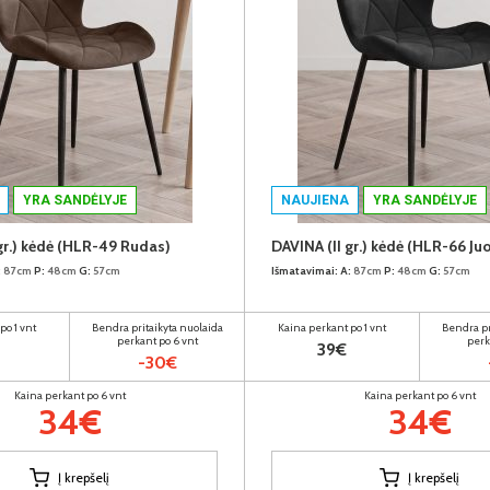
YRA SANDĖLYJE
NAUJIENA
YRA SANDĖLYJE
gr.) kėdė (HLR-49 Rudas)
DAVINA (II gr.) kėdė (HLR-66 Ju
:
87cm
P:
48cm
G:
57cm
Išmatavimai:
A:
87cm
P:
48cm
G:
57cm
po 1 vnt
Bendra pritaikyta nuolaida
Kaina perkant po 1 vnt
Bendra pr
perkant po 6 vnt
perk
39€
-30€
Kaina perkant po 6 vnt
Kaina perkant po 6 vnt
34€
34€
Į krepšelį
Į krepšelį