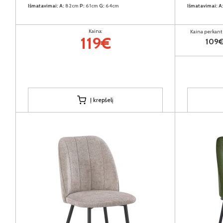
Išmatavimai:
A:
82cm
P:
61cm
G:
64cm
Išmatavimai:
A
Kaina:
Kaina perkant 
119€
109
Į krepšelį