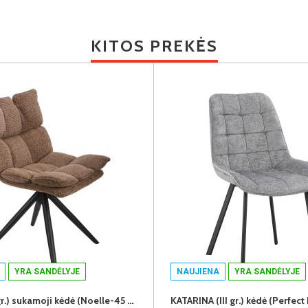
KITOS PREKĖS
YRA SANDĖLYJE
NAUJIENA
YRA SANDĖLYJE
DILETA (II gr.) sukamoji kėdė (Noelle-45 Rudas)