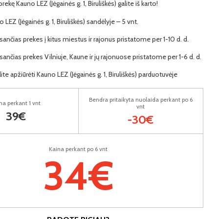
prekę Kauno LEZ (Jėgainės g. 1, Biruliškės) galite iš karto!
o LEZ (Jėgainės g. 1, Biruliškės) sandėlyje – 5 vnt.
ančias prekes į kitus miestus ir rajonus pristatome per 1-10 d. d.
ančias prekes Vilniuje, Kaune ir jų rajonuose pristatome per 1-6 d. d.
lite apžiūrėti Kauno LEZ (Jėgainės g. 1, Biruliškės) parduotuvėje
Bendra pritaikyta nuolaida perkant po 6
na perkant 1 vnt
vnt
39€
-30€
Kaina perkant po 6 vnt
34€