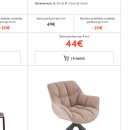
Išmatavimai:
A:
85cm
P:
52cm
G:
61cm
itaikyta nuolaida
Kaina perkant po 1 vnt
Bendra pritaikyta nuolaida
ant po 4 vnt
perkant po 4 vnt
49€
-20€
-20€
Kaina perkant po 4 vnt
44€
Į krepšelį