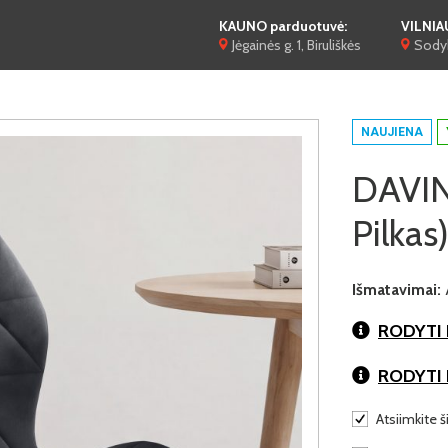
KAUNO parduotuvė:
VILNIA
Jėgainės g. 1, Biruliškės
Sodyb
NAUJIENA
DAVINA
Pilkas
Išmatavimai:
RODYTI 
RODYTI
Atsiimkite š