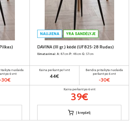
NAUJIENA
YRA SANDĖLYJE
Pilkas)
DAVINA (III gr.) kėdė (UF825-28 Rudas)
Išmatavimai:
A:
87cm
P:
48cm
G:
57cm
itaikyta nuolaida
Kaina perkant po 1 vnt
Bendra pritaikyta nuolaida
ant po 6 vnt
perkant po 6 vnt
44€
-30€
-30€
Kaina perkant po 6 vnt
39€
Į krepšelį