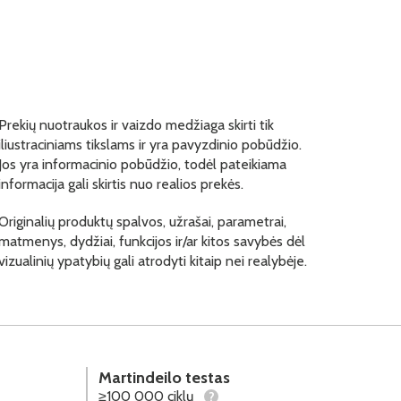
Prekių nuotraukos ir vaizdo medžiaga skirti tik
iliustraciniams tikslams ir yra pavyzdinio pobūdžio.
Jos yra informacinio pobūdžio, todėl pateikiama
informacija gali skirtis nuo realios prekės.
Originalių produktų spalvos, užrašai, parametrai,
matmenys, dydžiai, funkcijos ir/ar kitos savybės dėl
vizualinių ypatybių gali atrodyti kitaip nei realybėje.
Martindeilo testas
≥100 000 ciklų
?