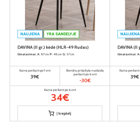
NAUJIENA
YRA SANDĖLYJE
NAUJIENA
DAVINA (II gr.) kėdė (HLR-49 Rudas)
DAVINA (II 
Išmatavimai:
A:
87cm
P:
48cm
G:
57cm
Išmatavimai:
A
Kaina perkant po 1 vnt
Bendra pritaikyta nuolaida
Kaina perkant 
perkant po 6 vnt
39€
39€
-30€
Kaina perkant po 6 vnt
34€
Į krepšelį