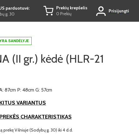
Prekių krepšelis
US parduotuvė:
Prisijungti
0 Prekių
ų g. 30
YRA SANDĖLYJE
 (II gr.) kėdė (HLR-21
)
A: 87cm P: 48cm G: 57cm
KITUS VARIANTUS
 PREKĖS CHARAKTERISTIKAS
ią prekę Vilniuje (Sodybų g. 30) iki 4 d.d.