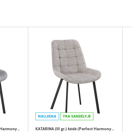
NAUJIENA
YRA SANDĖLYJE
KATARINA (III gr.) kėdė (Perfect Harmony-85)
KATARINA (III gr.) kėdė (Perfect Harmony-04)