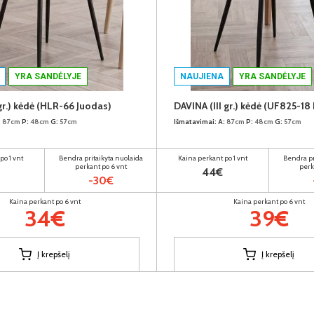
YRA SANDĖLYJE
NAUJIENA
YRA SANDĖLYJE
gr.) kėdė (HLR-66 Juodas)
DAVINA (III gr.) kėdė (UF825-18 
:
87cm
P:
48cm
G:
57cm
Išmatavimai:
A:
87cm
P:
48cm
G:
57cm
po 1 vnt
Bendra pritaikyta nuolaida
Kaina perkant po 1 vnt
Bendra pr
perkant po 6 vnt
perk
44€
-30€
Kaina perkant po 6 vnt
Kaina perkant po 6 vnt
34€
39€
Į krepšelį
Į krepšelį