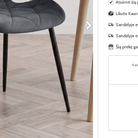
Atsiimti šią 
Likutis Kaun
Sandėlyje es
Sandėlyje es
Šią prekę ga
Kai