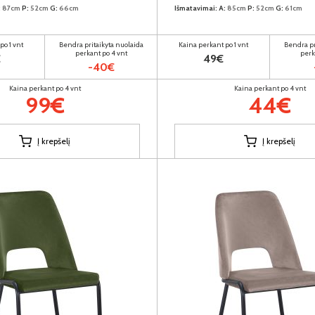
:
87cm
P:
52cm
G:
66cm
Išmatavimai:
A:
85cm
P:
52cm
G:
61cm
po 1 vnt
Bendra pritaikyta nuolaida
Kaina perkant po 1 vnt
Bendra pr
perkant po 4 vnt
perk
€
49€
-40€
Kaina perkant po 4 vnt
Kaina perkant po 4 vnt
99€
44€
Į krepšelį
Į krepšelį