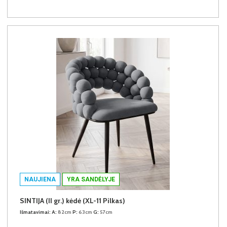
NAUJIENA
YRA SANDĖLYJE
SINTIJA (II gr.) kėdė (XL-11 Pilkas)
Išmatavimai:
A:
82cm
P:
63cm
G:
57cm