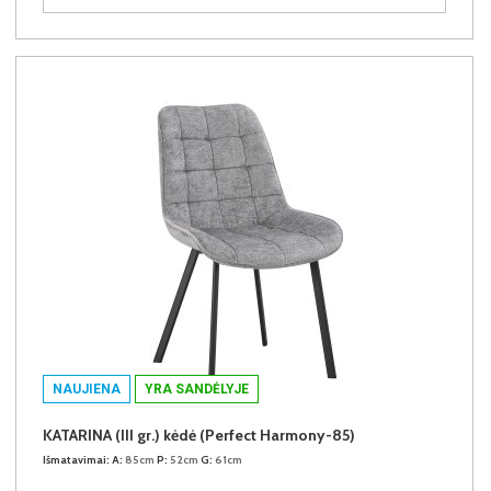
NAUJIENA
YRA SANDĖLYJE
KATARINA (III gr.) kėdė (Perfect Harmony-85)
Išmatavimai:
A:
85cm
P:
52cm
G:
61cm