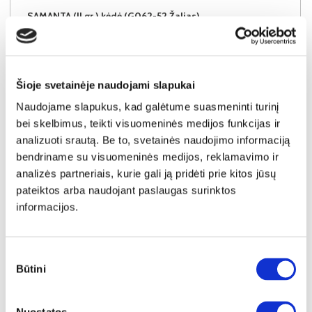
SAMANTA (II gr.) kėdė (G062-52 Žalias)
Išmatavimai:
A:
86cm
P:
48cm
G:
55cm
Kaina perkant po 1 vnt
Bendra pritaikyta nuolaida perkant po
4 vnt
44€
Šioje svetainėje naudojami slapukai
-20€
Naudojame slapukus, kad galėtume suasmeninti turinį
Kaina perkant po 4 vnt
39€
bei skelbimus, teikti visuomeninės medijos funkcijas ir
analizuoti srautą. Be to, svetainės naudojimo informaciją
bendriname su visuomeninės medijos, reklamavimo ir
Į krepšelį
analizės partneriais, kurie gali ją pridėti prie kitos jūsų
pateiktos arba naudojant paslaugas surinktos
informacijos.
Sutikimo
Būtini
pasirinkimas