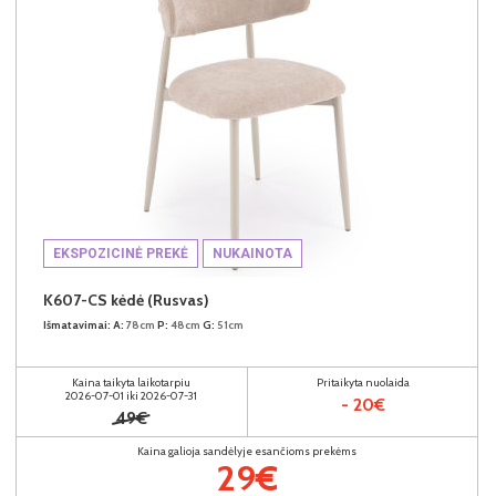
EKSPOZICINĖ PREKĖ
NUKAINOTA
K607-CS kėdė (Rusvas)
Išmatavimai:
A:
78cm
P:
48cm
G:
51cm
Kaina taikyta laikotarpiu
Pritaikyta nuolaida
2026-07-01 iki 2026-07-31
- 20€
49€
Kaina galioja sandėlyje esančioms prekėms
29€