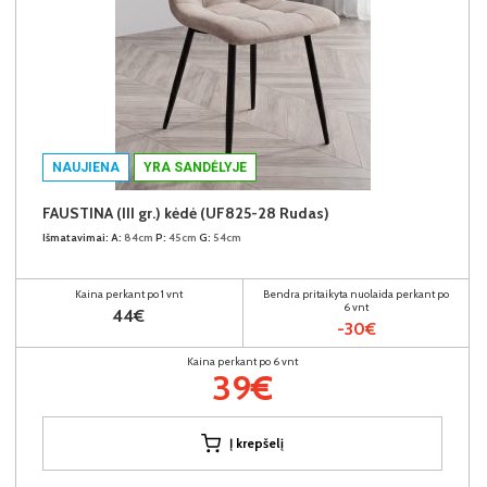
NAUJIENA
YRA SANDĖLYJE
FAUSTINA (III gr.) kėdė (UF825-28 Rudas)
Išmatavimai:
A:
84cm
P:
45cm
G:
54cm
Kaina perkant po 1 vnt
Bendra pritaikyta nuolaida perkant po
6 vnt
44€
-30€
Kaina perkant po 6 vnt
39€
Į krepšelį