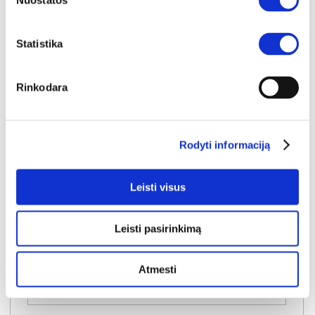
Nuostatos
Statistika
Rinkodara
NAUJIENA
YRA SANDĖLYJE
SAMANTA (II gr.) kėdė (G062-13 Šviesiai rudas)
Rodyti informaciją
Išmatavimai:
A:
86cm
P:
48cm
G:
55cm
Leisti visus
Kaina perkant po 1 vnt
Bendra pritaikyta nuolaida perkant po
4 vnt
44€
-20€
Leisti pasirinkimą
Kaina perkant po 4 vnt
39€
Atmesti
Į krepšelį