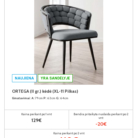
NAUJIENA
YRA SANDĖLYJE
ORTEGA (II gr.) kėdė (XL-11 Pilkas)
Išmatavimai:
A:
79cm
P:
62cm
G:
64cm
Kaina perkant po 1 vnt
Bendra pritaikyta nuolaida perkant po 2
vnt
129€
-20€
Kaina perkant po 2 vnt