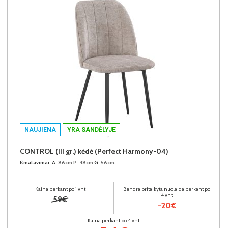
NAUJIENA
YRA SANDĖLYJE
CONTROL (III gr.) kėdė (Perfect Harmony-04)
Išmatavimai:
A:
86cm
P:
48cm
G:
56cm
Kaina perkant po 1 vnt
Bendra pritaikyta nuolaida perkant po
4 vnt
59€
-20€
Kaina perkant po 4 vnt