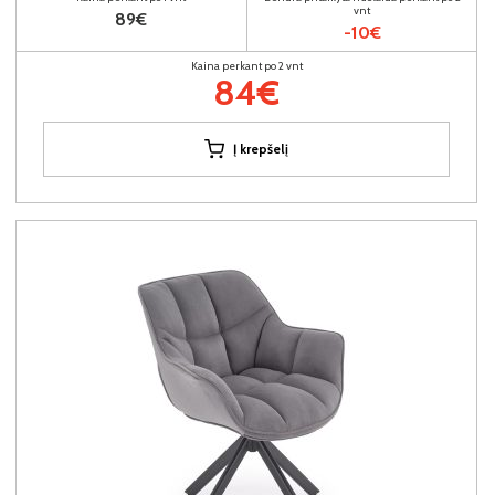
vnt
89€
-10€
Kaina perkant po 2 vnt
84€
Į krepšelį