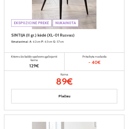
EKSPOZICINĖ PREKĖ
NUKAINOTA
SINTIJA (II gr.) kėdė (XL-01 Rusvas)
Išmatavimai:
A:
62cm
P:
63cm
G:
57cm
Kitoms šio baldo spalvoms galiojanti
Pritaikyta nuolaida
kaina
- 40€
129€
Kaina:
89€
Plačiau