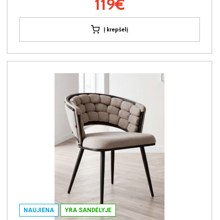
119€
Į krepšelį
NAUJIENA
YRA SANDĖLYJE