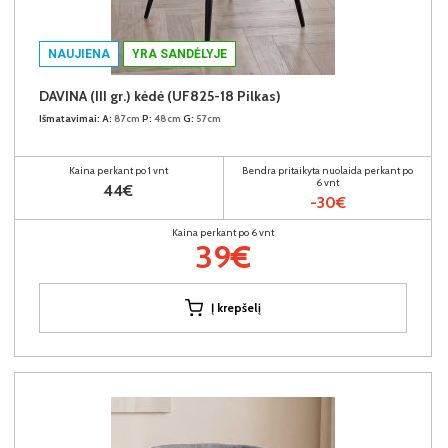
NAUJIENA
YRA SANDĖLYJE
DAVINA (III gr.) kėdė (UF825-18 Pilkas)
Išmatavimai:
A:
87cm
P:
48cm
G:
57cm
Kaina perkant po 1 vnt
Bendra pritaikyta nuolaida perkant po
6 vnt
44€
-30€
Kaina perkant po 6 vnt
39€
Į krepšelį