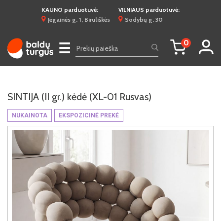
KAUNO parduotuvė:
VILNIAUS parduotuvė:
Jėgainės g. 1, Biruliškės
Sodybų g. 30
0
☰
SINTIJA (II gr.) kėdė (XL-01 Rusvas)
NUKAINOTA
EKSPOZICINĖ PREKĖ