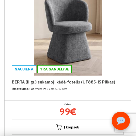
NAUJIENA
YRA SANDĖLYJE
BERTA (II gr.) sukamoji kėdė-fotelis (UF885-15 Pilkas)
Išmatavimai:
A:
79cm
P:
62cm
G:
62cm
Kaina:
99€
Į krepšelį