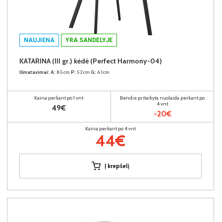
NAUJIENA
YRA SANDĖLYJE
KATARINA (III gr.) kėdė (Perfect Harmony-04)
Išmatavimai:
A:
85cm
P:
52cm
G:
61cm
Kaina perkant po 1 vnt
Bendra pritaikyta nuolaida perkant po
4 vnt
49€
-20€
Kaina perkant po 4 vnt
44€
Į krepšelį