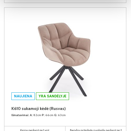
NAUJIENA
YRA SANDĖLYJE
K610 sukamoji kėdė (Rusvas)
Išmatavimai:
A:
82cm
P:
66cm
G:
63cm
Kaina perkant po 1 vnt
Bendra pritaikyta nuolaida perkant po 2