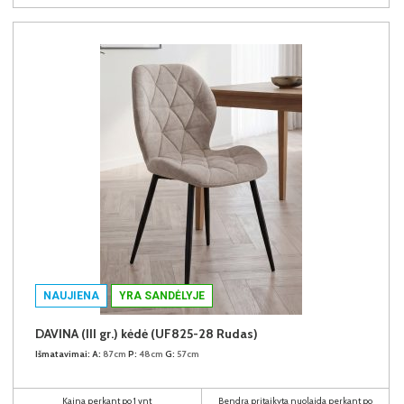
NAUJIENA
YRA SANDĖLYJE
DAVINA (III gr.) kėdė (UF825-28 Rudas)
Išmatavimai:
A:
87cm
P:
48cm
G:
57cm
Kaina perkant po 1 vnt
Bendra pritaikyta nuolaida perkant po