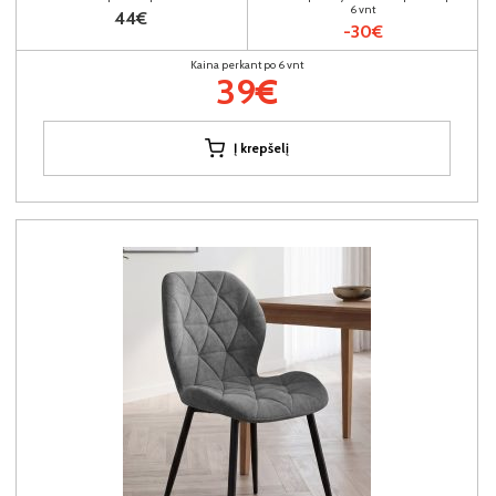
6 vnt
44€
-30€
Kaina perkant po 6 vnt
39€
Į krepšelį