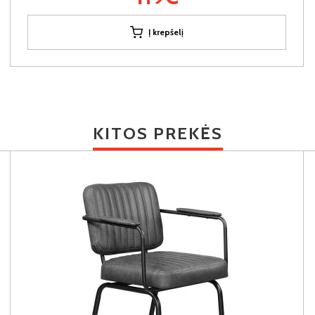
Į krepšelį
KITOS PREKĖS