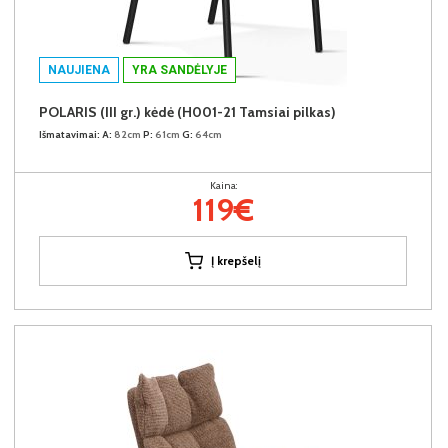
NAUJIENA
YRA SANDĖLYJE
POLARIS (III gr.) kėdė (H001-21 Tamsiai pilkas)
Išmatavimai:
A:
82cm
P:
61cm
G:
64cm
Kaina:
119€
Į krepšelį