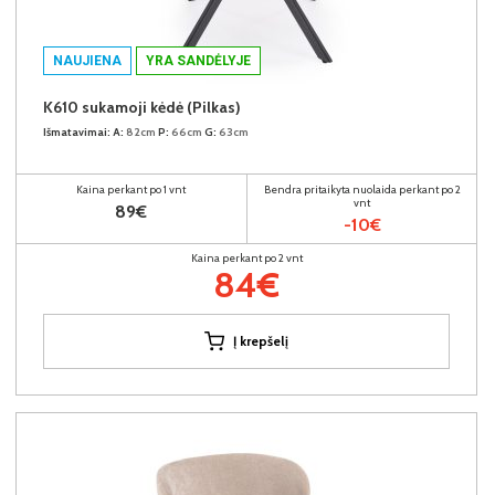
NAUJIENA
YRA SANDĖLYJE
K610 sukamoji kėdė (Pilkas)
Išmatavimai:
A:
82cm
P:
66cm
G:
63cm
Kaina perkant po 1 vnt
Bendra pritaikyta nuolaida perkant po 2
vnt
89€
-10€
Kaina perkant po 2 vnt
84€
Į krepšelį