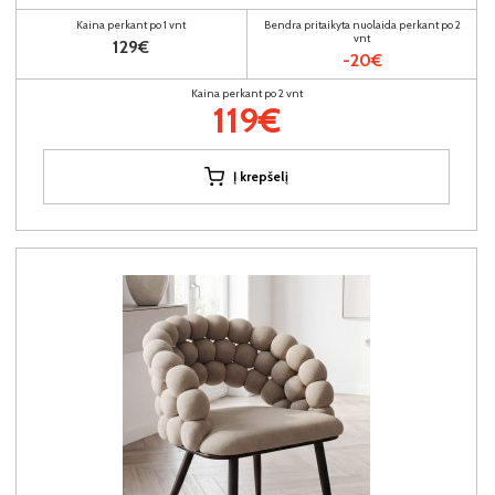
Kaina perkant po 1 vnt
Bendra pritaikyta nuolaida perkant po 2
vnt
129€
-20€
Kaina perkant po 2 vnt
119€
Į krepšelį