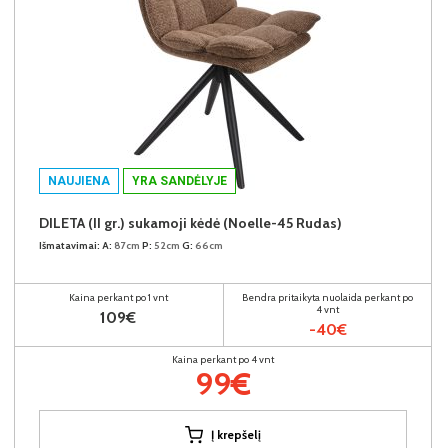
NAUJIENA
YRA SANDĖLYJE
DILETA (II gr.) sukamoji kėdė (Noelle-45 Rudas)
Išmatavimai:
A:
87cm
P:
52cm
G:
66cm
Kaina perkant po 1 vnt
Bendra pritaikyta nuolaida perkant po
4 vnt
109€
-40€
Kaina perkant po 4 vnt
99€
Į krepšelį