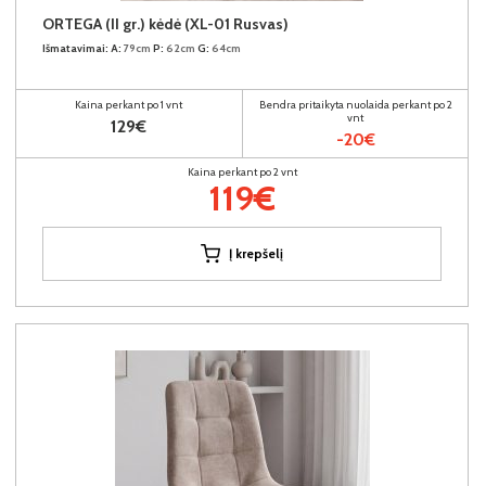
ORTEGA (II gr.) kėdė (XL-01 Rusvas)
Išmatavimai:
A:
79cm
P:
62cm
G:
64cm
Kaina perkant po 1 vnt
Bendra pritaikyta nuolaida perkant po 2
vnt
129€
-20€
Kaina perkant po 2 vnt
119€
Į krepšelį