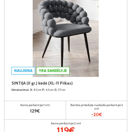
NAUJIENA
YRA SANDĖLYJE
SINTIJA (II gr.) kėdė (XL-11 Pilkas)
Išmatavimai:
A:
82cm
P:
63cm
G:
57cm
Kaina perkant po 1 vnt
Bendra pritaikyta nuolaida perkant po 2
vnt
129€
-20€
Kaina perkant po 2 vnt
119€