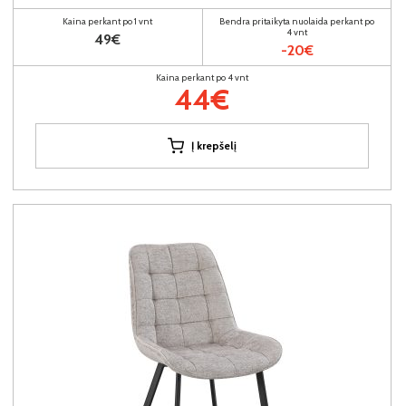
Kaina perkant po 1 vnt
Bendra pritaikyta nuolaida perkant po
4 vnt
49€
-20€
Kaina perkant po 4 vnt
44€
Į krepšelį