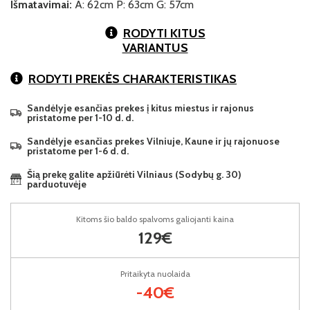
Išmatavimai:
A: 62cm P: 63cm G: 57cm
RODYTI KITUS
VARIANTUS
RODYTI PREKĖS CHARAKTERISTIKAS
Sandėlyje esančias prekes į kitus miestus ir rajonus
pristatome per 1-10 d. d.
Sandėlyje esančias prekes Vilniuje, Kaune ir jų rajonuose
pristatome per 1-6 d. d.
Šią prekę galite apžiūrėti Vilniaus (Sodybų g. 30)
parduotuvėje
Kitoms šio baldo spalvoms galiojanti kaina
129€
Pritaikyta nuolaida
-40€