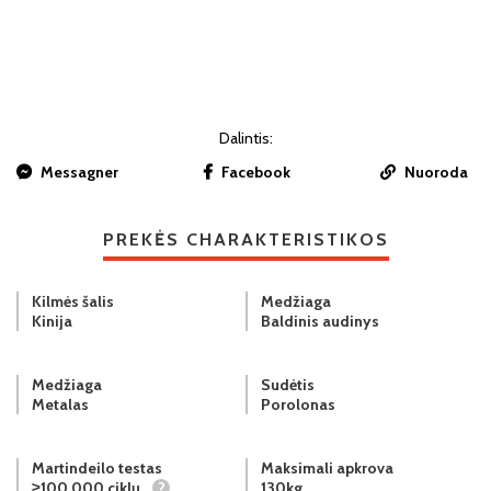
Dalintis:
Messagner
Facebook
Nuoroda
PREKĖS CHARAKTERISTIKOS
Kilmės šalis
Medžiaga
Kinija
Baldinis audinys
Medžiaga
Sudėtis
Metalas
Porolonas
Martindeilo testas
Maksimali apkrova
≥100 000 ciklų
?
130kg