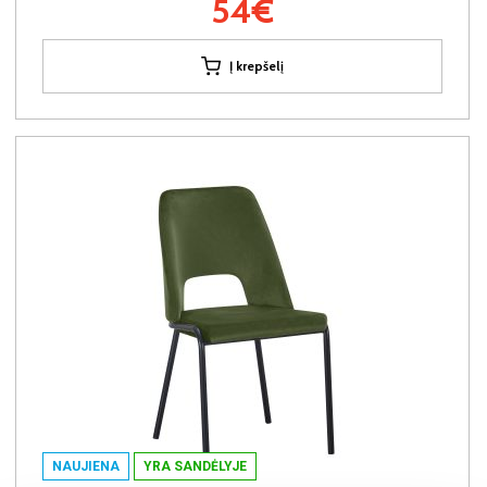
54€
Į krepšelį
NAUJIENA
YRA SANDĖLYJE