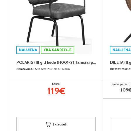
NAUJIENA
YRA SANDĖLYJE
NAUJIENA
POLARIS (III gr.) kėdė (H001-21 Tamsiai pilkas)
Išmatavimai:
A:
82cm
P:
61cm
G:
64cm
Išmatavimai:
A
Kaina:
Kaina perkant 
119€
109
Į krepšelį