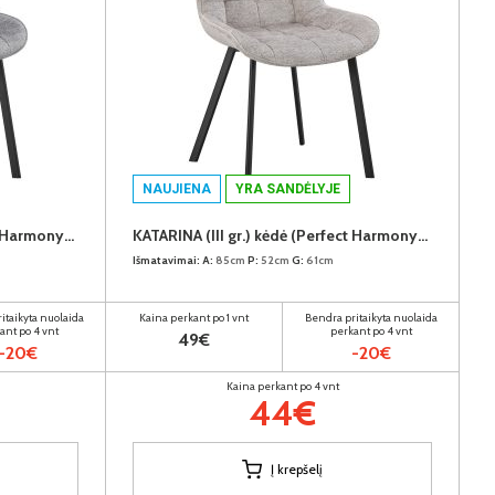
NAUJIENA
YRA SANDĖLYJE
KATARINA (III gr.) kėdė (Perfect Harmony-85)
KATARINA (III gr.) kėdė (Perfect Harmony-04)
Išmatavimai:
A:
85cm
P:
52cm
G:
61cm
itaikyta nuolaida
Kaina perkant po 1 vnt
Bendra pritaikyta nuolaida
ant po 4 vnt
perkant po 4 vnt
49€
-20€
-20€
Kaina perkant po 4 vnt
44€
Į krepšelį