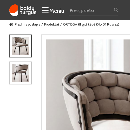
☰
Meniu
Pradinis puslapis
Produktai
ORTEGA (II gr.) kėdė (XL-01 Rusvas)