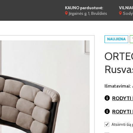
KAUNO parduotuvė:
VILNIA
Jėgainės g. 1, Biruliškės
Sodyb
NAUJIENA
ORTEGA
Rusva
Išmatavimai:
RODYTI 
RODYTI
Atsiimti šią 