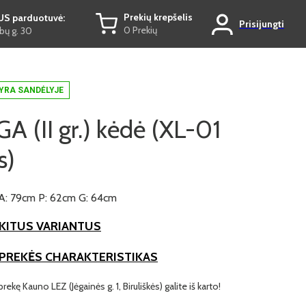
Prekių krepšelis
US parduotuvė:
Prisijungti
0 Prekių
ų g. 30
YRA SANDĖLYJE
 (II gr.) kėdė (XL-01
s)
A: 79cm P: 62cm G: 64cm
KITUS VARIANTUS
 PREKĖS CHARAKTERISTIKAS
prekę Kauno LEZ (Jėgainės g. 1, Biruliškės) galite iš karto!