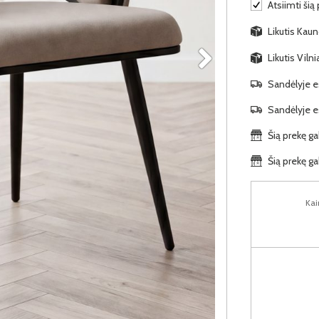
Atsiimti šią
Likutis Kauno
Likutis Viln
Sandėlyje es
Sandėlyje es
Šią prekę ga
Šią prekę ga
Kai