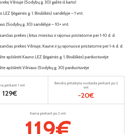
 prekę Vilniuje (Sodybų g. 30) galite iš karto!
 LEZ (Jėgainės g. 1, Biruliškės) sandėlyje – 1 vnt.
iaus (Sodybų g. 30) sandėlyje – 10+ vnt.
ančias prekes į kitus miestus ir rajonus pristatome per 1-10 d. d.
ančias prekes Vilniuje, Kaune ir jų rajonuose pristatome per 1-6 d. d.
lite apžiūrėti Kauno LEZ (Jėgainės g. 1, Biruliškės) parduotuvėje
lite apžiūrėti Vilniaus (Sodybų g. 30) parduotuvėje
Bendra pritaikyta nuolaida perkant po 2
na perkant 1 vnt
vnt
129€
-20€
Kaina perkant po 2 vnt
119€