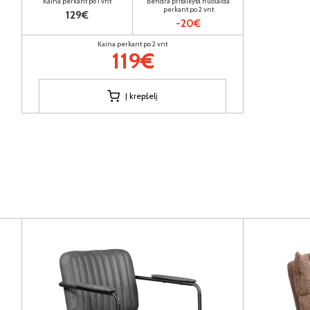
Kaina perkant po 1 vnt
Bendra pritaikyta nuolaida
perkant po 2 vnt
129€
-20€
Kaina perkant po 2 vnt
119€
Į krepšelį