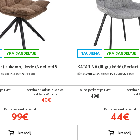
YRA SANDĖLYJE
NAUJIENA
YRA SANDĖLYJE
DILETA (II gr.) sukamoji kėdė (Noelle-45 Rudas)
:
87cm
P:
52cm
G:
66cm
Išmatavimai:
A:
85cm
P:
52cm
G:
61cm
po 1 vnt
Bendra pritaikyta nuolaida
Kaina perkant po 1 vnt
Bendra pr
perkant po 4 vnt
perk
€
49€
-40€
Kaina perkant po 4 vnt
Kaina perkant po 4 vnt
99€
44€
Į krepšelį
Į krepšelį