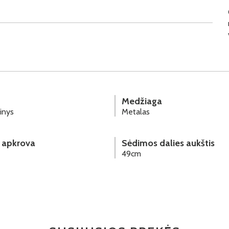
Medžiaga
inys
Metalas
 apkrova
Sėdimos dalies aukštis
49cm