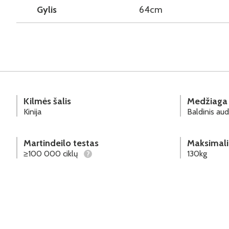
Gylis
64cm
Kilmės šalis
Medžiaga
Kinija
Baldinis aud
Martindeilo testas
Maksimali
≥100 000 ciklų
130kg
?