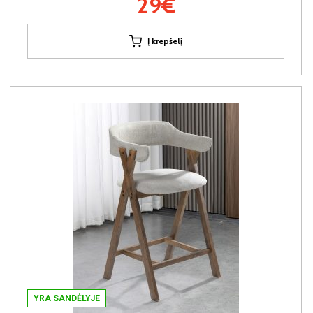
29€
Į krepšelį
YRA SANDĖLYJE