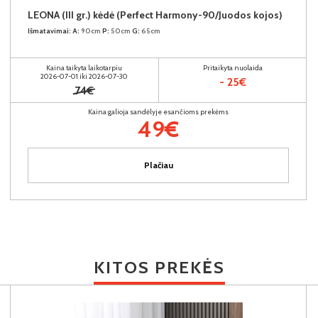
LEONA (III gr.) kėdė (Perfect Harmony-90/Juodos kojos)
Išmatavimai:
A:
90cm
P:
50cm
G:
65cm
Kaina taikyta laikotarpiu
Pritaikyta nuolaida
2026-07-01 iki 2026-07-30
- 25€
74€
Kaina galioja sandėlyje esančioms prekėms
49€
Plačiau
KITOS PREKĖS