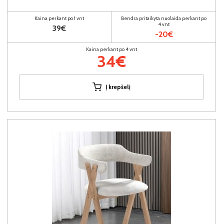
Kaina perkant po 1 vnt
Bendra pritaikyta nuolaida perkant po
4 vnt
39€
-20€
Kaina perkant po 4 vnt
34€
Į krepšelį