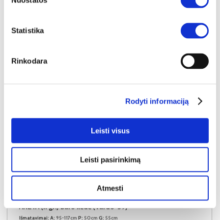
Nuostatos
Į krepšelį
Statistika
Rinkodara
Rodyti informaciją
Leisti visus
Leisti pasirinkimą
YRA SANDĖLYJE
Atmesti
ARETA (II gr.) baro kėdė (Vardo-39)
Išmatavimai:
A:
95-117cm
P:
50cm
G:
55cm