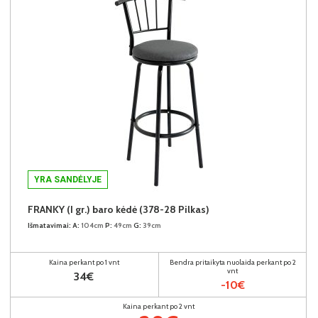
YRA SANDĖLYJE
FRANKY (I gr.) baro kėdė (378-28 Pilkas)
Išmatavimai:
A:
104cm
P:
49cm
G:
39cm
Kaina perkant po 1 vnt
Bendra pritaikyta nuolaida perkant po 2
vnt
34€
-10€
Kaina perkant po 2 vnt