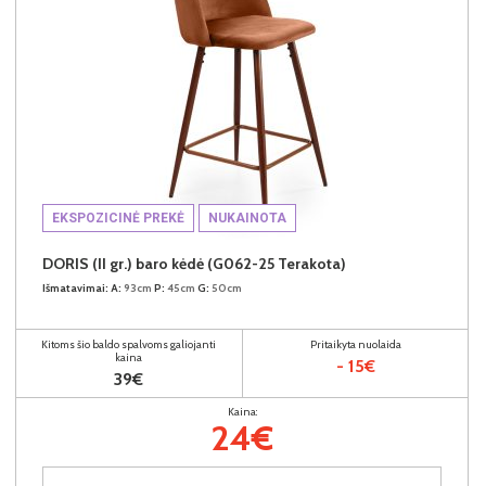
EKSPOZICINĖ PREKĖ
NUKAINOTA
DORIS (II gr.) baro kėdė (G062-25 Terakota)
Išmatavimai:
A:
93cm
P:
45cm
G:
50cm
Kitoms šio baldo spalvoms galiojanti
Pritaikyta nuolaida
kaina
- 15€
39€
Kaina:
24€