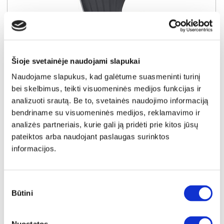
Šioje svetainėje naudojami slapukai
Naudojame slapukus, kad galėtume suasmeninti turinį
bei skelbimus, teikti visuomeninės medijos funkcijas ir
analizuoti srautą. Be to, svetainės naudojimo informaciją
YRA SANDĖLYJE
bendriname su visuomeninės medijos, reklamavimo ir
CELIA (II gr.) baro kėdė (Juoda dirbtinė oda)
analizės partneriais, kurie gali ją pridėti prie kitos jūsų
Išmatavimai:
A:
90-111cm
P:
48cm
G:
56cm
pateiktos arba naudojant paslaugas surinktos
informacijos.
Kaina perkant po 1 vnt
Bendra pritaikyta nuolaida perkant po
4 vnt
59€
-20€
Sutikimo
Kaina perkant po 4 vnt
Būtini
pasirinkimas
54€