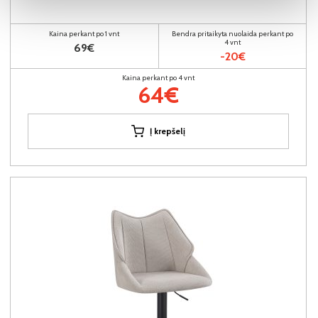
Kaina perkant po 1 vnt
Bendra pritaikyta nuolaida perkant po
4 vnt
69€
-20€
Kaina perkant po 4 vnt
64€
Į krepšelį