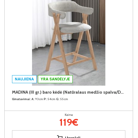
NAUJIENA
YRA SANDĖLYJE
MADINA (III gr.) baro kėdė (Natūralaus medžio spalva/D37070-01 Šviesiai pilkšvas)
Išmatavimai:
A:
93cm
P:
54cm
G:
55cm
Kaina:
119€
Į krepšelį