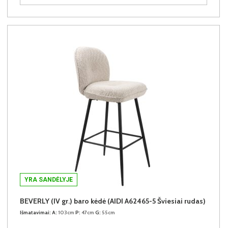
YRA SANDĖLYJE
BEVERLY (IV gr.) baro kėdė (AIDI A62465-5 Šviesiai rudas)
Išmatavimai:
A:
103cm
P:
47cm
G:
55cm