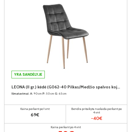
YRA SANDĖLYJE
LEONA (II gr.) kėdė (G062-40 Pilkas/Medžio spalvos kojos)
Išmatavimai:
A:
90cm
P:
50cm
G:
65cm
Kaina perkant po 1 vnt
Bendra pritaikyta nuolaida perkant po
4 vnt
69€
-40€
Kaina perkant po 4 vnt