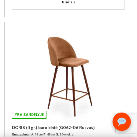
Plačiau
YRA SANDĖLYJE
DORIS (II gr.) baro kėdė (G062-06 Rusvas)
Išmatavimai:
A:
93cm
P:
45cm
G:
50cm
Kiekis: