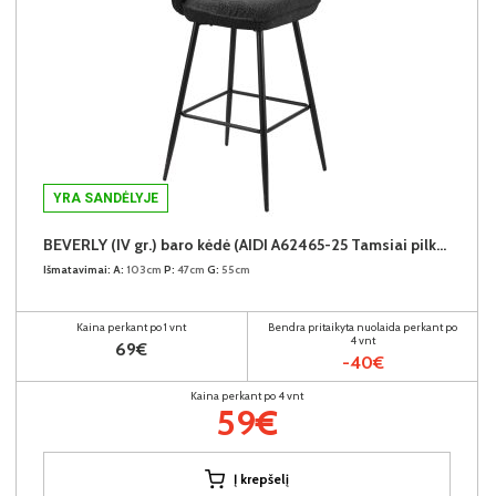
YRA SANDĖLYJE
BEVERLY (IV gr.) baro kėdė (AIDI A62465-25 Tamsiai pilkas)
Išmatavimai:
A:
103cm
P:
47cm
G:
55cm
Kaina perkant po 1 vnt
Bendra pritaikyta nuolaida perkant po
4 vnt
69€
-40€
Kaina perkant po 4 vnt
59€
Į krepšelį