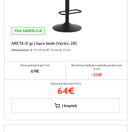
YRA SANDĖLYJE
ARETA (II gr.) baro kėdė (Vardo-28)
Išmatavimai:
A:
95-117cm
P:
50cm
G:
55cm
Kaina perkant po 1 vnt
Bendra pritaikyta nuolaida perkant po
4 vnt
69€
-20€
Kaina perkant po 4 vnt
64€
Į krepšelį