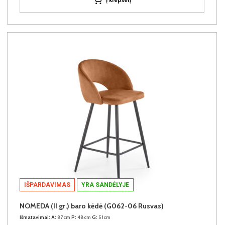
IŠPARDAVIMAS
YRA SANDĖLYJE
NOMEDA (II gr.) baro kėdė (G062-06 Rusvas)
Išmatavimai:
A:
87cm
P:
48cm
G:
51cm