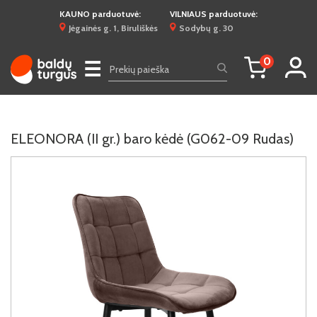
KAUNO parduotuvė:
VILNIAUS parduotuvė:
Jėgainės g. 1, Biruliškės
Sodybų g. 30
0
☰
ELEONORA (II gr.) baro kėdė (G062-09 Rudas)