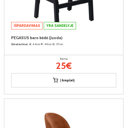
IŠPARDAVIMAS
YRA SANDĖLYJE
PEGASUS baro kėdė (Juoda)
Išmatavimai:
A:
64cm
P:
44cm
G:
37cm
Kaina:
25€
Į krepšelį