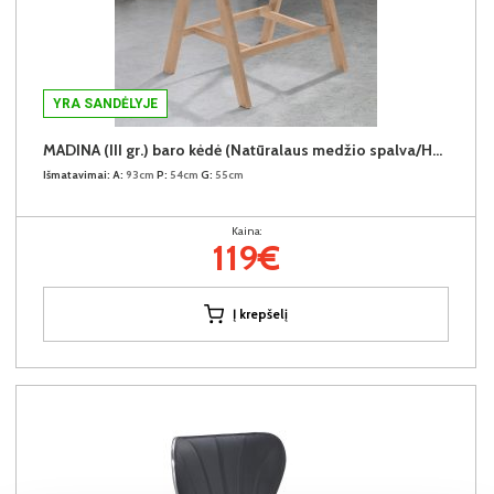
YRA SANDĖLYJE
MADINA (III gr.) baro kėdė (Natūralaus medžio spalva/H31088-02 Šviesiai rudas)
Išmatavimai:
A:
93cm
P:
54cm
G:
55cm
Kaina:
119€
Į krepšelį