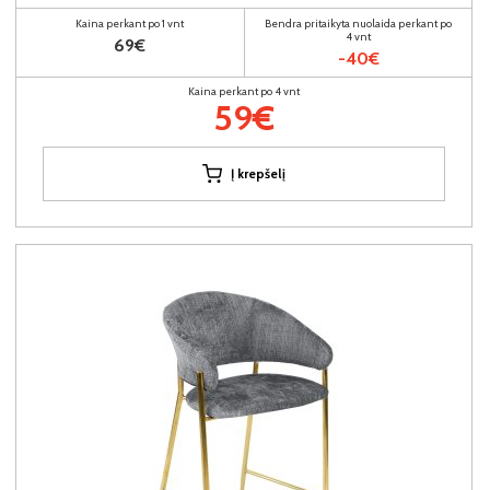
Kaina perkant po 1 vnt
Bendra pritaikyta nuolaida perkant po
4 vnt
69€
-40€
Kaina perkant po 4 vnt
59€
Į krepšelį