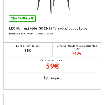
YRA SANDĖLYJE
LEONA (II gr.) kėdė (G062-25 Terakota/Juodos kojos)
Išmatavimai:
A:
90cm
P:
50cm
G:
65cm
Kaina perkant po 1 vnt
Bendra pritaikyta nuolaida perkant po
4 vnt
69€
-40€
Kaina perkant po 4 vnt
59€
Į krepšelį