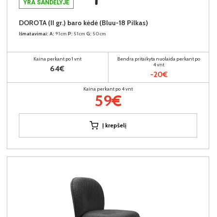
YRA SANDĖLYJE
DOROTA (II gr.) baro kėdė (Bluu-18 Pilkas)
Išmatavimai:
A:
91cm
P:
51cm
G:
50cm
Kaina perkant po 1 vnt
Bendra pritaikyta nuolaida perkant po
4 vnt
64€
-20€
Kaina perkant po 4 vnt
59€
Į krepšelį