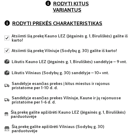
RODYTI KITUS
VARIANTUS
RODYTI PREKĖS CHARAKTERISTIKAS
Atsiimti šią prekę Kauno LEZ (Jėgainės g. 1, Biruliškės) galite iš
karto!
Atsiimti šią prekę Vilniuje (Sodybų g. 30) galite iš karto!
Likutis Kauno LEZ (Jėgainės g. 1, Biruliškės) sandėlyje – 9 vnt.
Likutis Vilniaus (Sodybų g. 30) sandėlyje – 10+ vnt.
Sandėlyje esančias prekes į kitus miestus ir rajonus
pristatome per 1-10 d. d.
Sandėlyje esančias prekes Vilniuje, Kaune ir jų rajonuose
pristatome per 1-6 d. d.
Šią prekę galite apžiūrėti Kauno LEZ (Jėgainės g. 1, Biruliškės)
parduotuvėje
Šią prekę galite apžiūrėti Vilniaus (Sodybų g. 30)
parduotuvėje