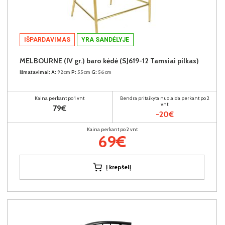
IŠPARDAVIMAS
YRA SANDĖLYJE
MELBOURNE (IV gr.) baro kėdė (SJ619-12 Tamsiai pilkas)
Išmatavimai:
A:
92cm
P:
55cm
G:
56cm
Kaina perkant po 1 vnt
Bendra pritaikyta nuolaida perkant po 2
vnt
79€
-20€
Kaina perkant po 2 vnt
69€
Į krepšelį