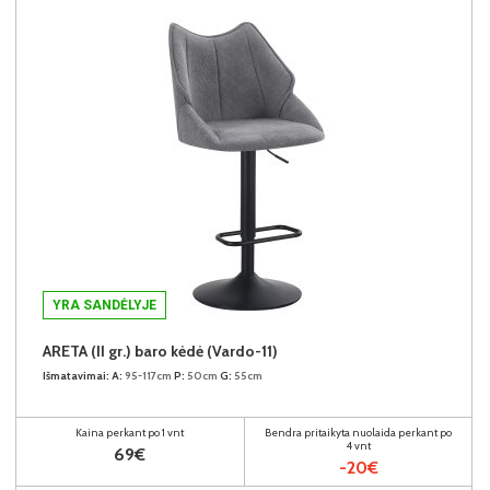
YRA SANDĖLYJE
ARETA (II gr.) baro kėdė (Vardo-11)
Išmatavimai:
A:
95-117cm
P:
50cm
G:
55cm
Kaina perkant po 1 vnt
Bendra pritaikyta nuolaida perkant po
4 vnt
69€
-20€