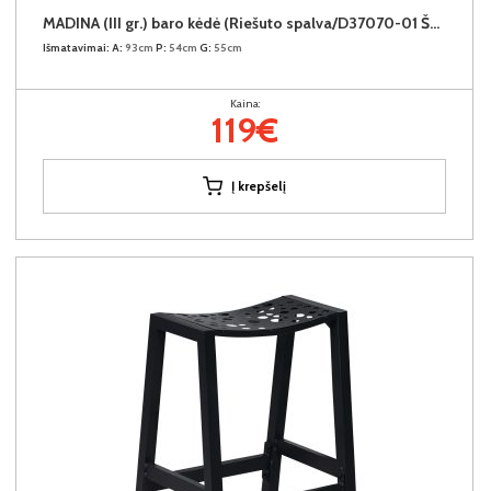
MADINA (III gr.) baro kėdė (Riešuto spalva/D37070-01 Šviesiai pilkšvas)
Išmatavimai:
A:
93cm
P:
54cm
G:
55cm
Kaina:
119€
Į krepšelį