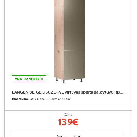
YRA SANDĖLYJE
LANGEN BEIGE D60ZL-P/L virtuvės spinta šaldytuvui (Beige/Dab Artisan)
Išmatavimai:
A:
212cm
P:
60cm
G:
58cm
Kaina:
139€