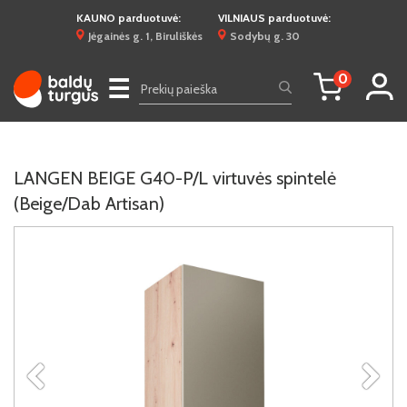
KAUNO parduotuvė:
VILNIAUS parduotuvė:
Jėgainės g. 1, Biruliškės
Sodybų g. 30
0
☰
LANGEN BEIGE G40-P/L virtuvės spintelė
(Beige/Dab Artisan)