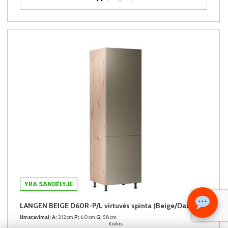
YRA SANDĖLYJE
LANGEN BEIGE D60R-P/L virtuvės spinta (Beige/Dab Artisan)
Išmatavimai:
A:
212cm
P:
60cm
G:
58cm
Kiekis: