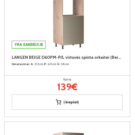
YRA SANDĖLYJE
LANGEN BEIGE D60PM-P/L virtuvės spinta orkaitei (Beige/Dab Artisan)
Išmatavimai:
A:
212cm
P:
60cm
G:
58cm
Kaina:
139€
Į krepšelį