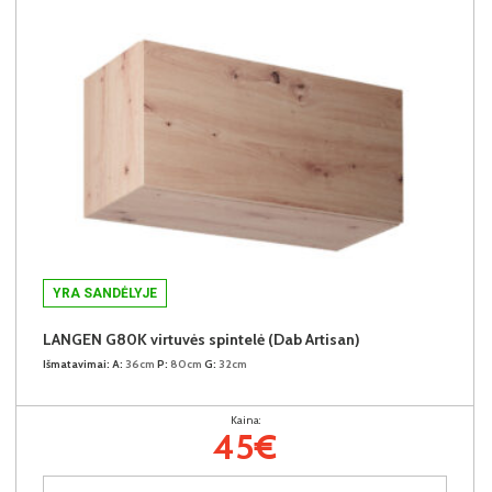
YRA SANDĖLYJE
LANGEN G80K virtuvės spintelė (Dab Artisan)
Išmatavimai:
A:
36cm
P:
80cm
G:
32cm
Kaina:
45€