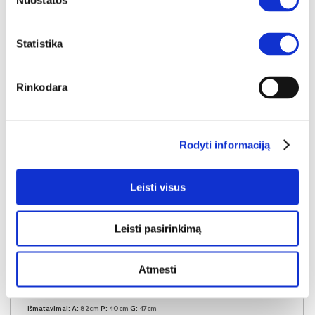
Nuostatos
Į krepšelį
Statistika
Rinkodara
Rodyti informaciją
Leisti visus
Leisti pasirinkimą
YRA SANDĖLYJE
Atmesti
LANGEN BEIGE D40S3 virtuvės spintelė (Beige/Dab Artisan)
Išmatavimai:
A:
82cm
P:
40cm
G:
47cm