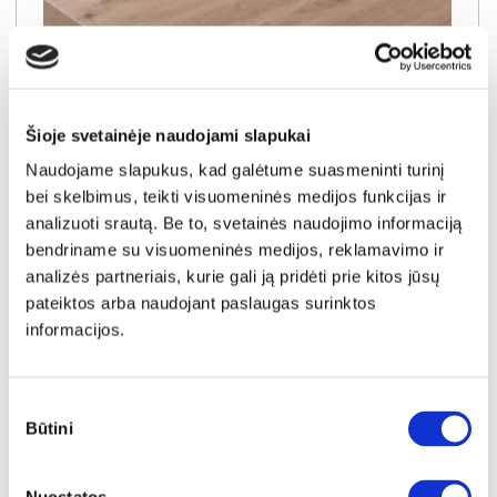
Šioje svetainėje naudojami slapukai
Naudojame slapukus, kad galėtume suasmeninti turinį
bei skelbimus, teikti visuomeninės medijos funkcijas ir
analizuoti srautą. Be to, svetainės naudojimo informaciją
bendriname su visuomeninės medijos, reklamavimo ir
analizės partneriais, kurie gali ją pridėti prie kitos jūsų
YRA SANDĖLYJE
pateiktos arba naudojant paslaugas surinktos
informacijos.
DAB ARTISAN virtuvės spintelių stalviršis (1 centimetras) (Įvykdymo terminas iki 10d.d.)
Išmatavimai:
A:
4cm
P:
1cm
G:
60cm
Sutikimo
Kaina:
Būtini
pasirinkimas
0.40€