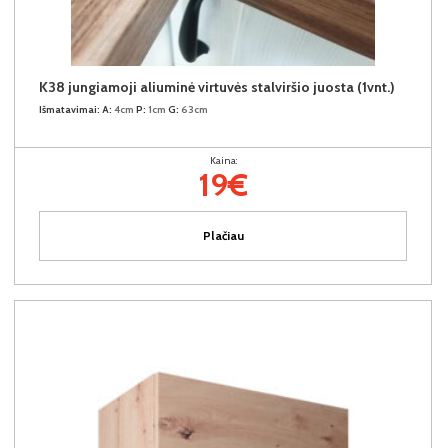
K38 jungiamoji aliuminė virtuvės stalviršio juosta (1vnt.)
Išmatavimai:
A:
4cm
P:
1cm
G:
63cm
Kaina:
19€
Plačiau