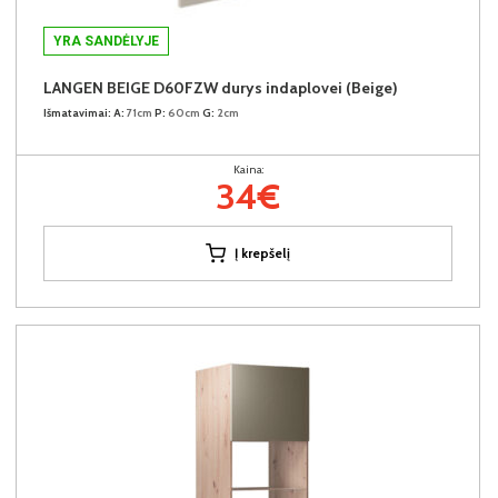
YRA SANDĖLYJE
LANGEN BEIGE D60FZW durys indaplovei (Beige)
Išmatavimai:
A:
71cm
P:
60cm
G:
2cm
Kaina:
34€
Į krepšelį