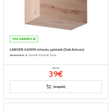
YRA SANDĖLYJE
LANGEN G60KN virtuvės spintelė (Dab Artisan)
Išmatavimai:
A:
36cm
P:
60cm
G:
32cm
Kaina:
39€
Į krepšelį