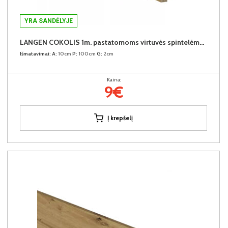
YRA SANDĖLYJE
LANGEN COKOLIS 1m. pastatomoms virtuvės spintelėms (1 metras)
Išmatavimai:
A:
10cm
P:
100cm
G:
2cm
Kaina:
9€
Į krepšelį