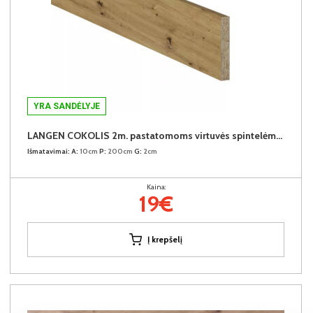
YRA SANDĖLYJE
LANGEN COKOLIS 2m. pastatomoms virtuvės spintelėms (2 metrai)
Išmatavimai:
A:
10cm
P:
200cm
G:
2cm
Kaina:
19€
Į krepšelį