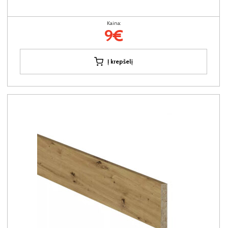
Kaina:
9€
Į krepšelį