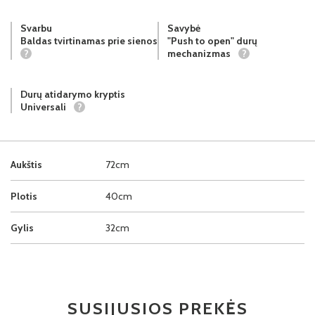
Svarbu
Savybė
Baldas tvirtinamas prie sienos
"Push to open" durų
?
mechanizmas
?
Durų atidarymo kryptis
Universali
?
Aukštis
72cm
Plotis
40cm
Gylis
32cm
SUSIJUSIOS PREKĖS