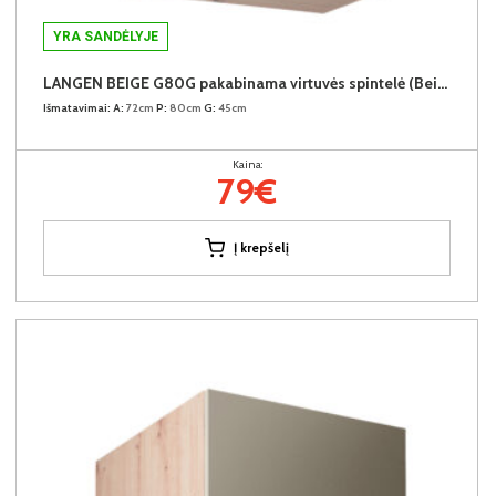
YRA SANDĖLYJE
LANGEN BEIGE G80G pakabinama virtuvės spintelė (Beige/Dab Artisan)
Išmatavimai:
A:
72cm
P:
80cm
G:
45cm
Kaina:
79€
Į krepšelį