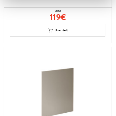
Kaina:
119€
Į krepšelį