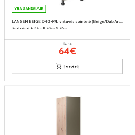
YRA SANDĖLYJE
LANGEN BEIGE D40-P/L virtuvės spintelė (Beige/Dab Artisan)
Išmatavimai:
A:
82cm
P:
40cm
G:
47cm
Kaina:
64€
Į krepšelį