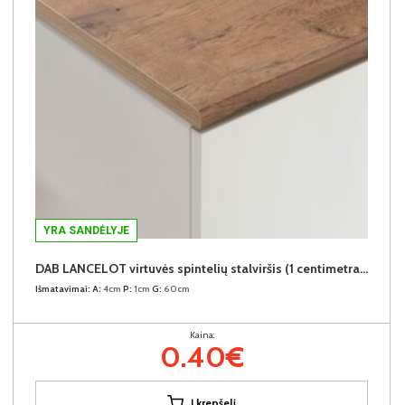
YRA SANDĖLYJE
DAB LANCELOT virtuvės spintelių stalviršis (1 centimetras) (Įvykdymo terminas iki 10d.d.)
Išmatavimai:
A:
4cm
P:
1cm
G:
60cm
Kaina:
0.40€
Į krepšelį