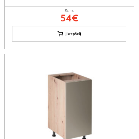
Kaina:
54€
Į krepšelį