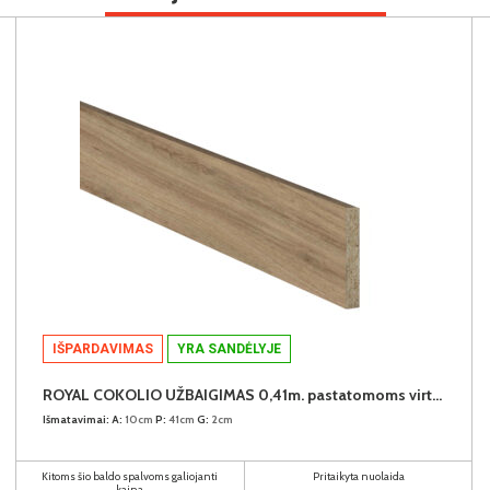
IŠPARDAVIMAS
YRA SANDĖLYJE
ROYAL COKOLIO UŽBAIGIMAS 0,41m. pastatomoms virtuvės spintelėms (komplekte - 2vnt.) (Dab Dziki)
Išmatavimai:
A:
10cm
P:
41cm
G:
2cm
Kitoms šio baldo spalvoms galiojanti
Pritaikyta nuolaida
kaina