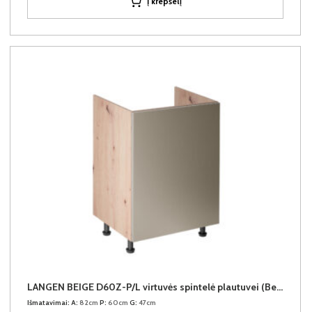
Į krepšelį
LANGEN BEIGE D60Z-P/L virtuvės spintelė plautuvei (Beige/Dab Artisan)
Išmatavimai:
A:
82cm
P:
60cm
G:
47cm