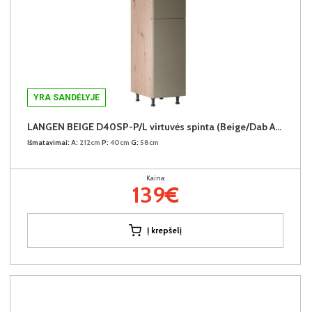
YRA SANDĖLYJE
LANGEN BEIGE D40SP-P/L virtuvės spinta (Beige/Dab Artisan)
Išmatavimai:
A:
212cm
P:
40cm
G:
58cm
Kaina:
139€
Į krepšelį