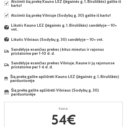
Atsiimti šią prekę Kauno LEZ (Jėgainės g. 1, Biruliškės) galite iš
karto!
Atsiimti šią prekę Vilniuje (Sodybų g. 30) galite iš karto!
Likutis Kauno LEZ (Jėgainės g. 1, Biruliškės) sandėlyje – 10+
vnt.
Likutis Vilniaus (Sodybų g. 30) sandėlyje – 10+ vnt.
Sandėlyje esančias prekes į kitus miestus ir rajonus
pristatome per 1-10 d. d.
Sandėlyje esančias prekes Vilniuje, Kaune ir jų rajonuose
pristatome per 1-6 d. d.
Šią prekę galite apžiūrėti Kauno LEZ (Jėgainės g. 1, Biruliškės)
parduotuvėje
Šią prekę galite apžiūrėti Vilniaus (Sodybų g. 30)
parduotuvėje
Kaina:
54€