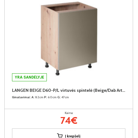
YRA SANDĖLYJE
LANGEN BEIGE D60-P/L virtuvės spintelė (Beige/Dab Artisan)
Išmatavimai:
A:
82cm
P:
60cm
G:
47cm
Kaina:
74€
Į krepšelį