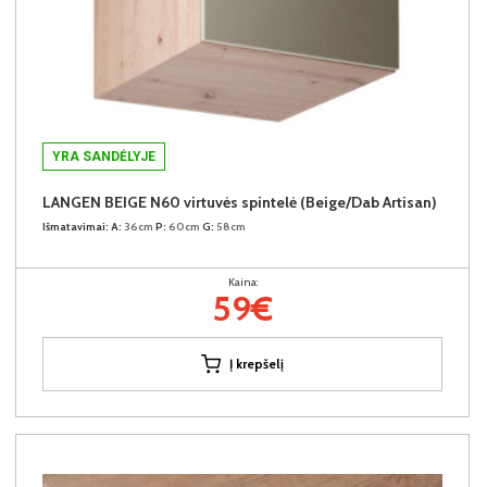
YRA SANDĖLYJE
LANGEN BEIGE N60 virtuvės spintelė (Beige/Dab Artisan)
Išmatavimai:
A:
36cm
P:
60cm
G:
58cm
Kaina:
59€
Į krepšelį