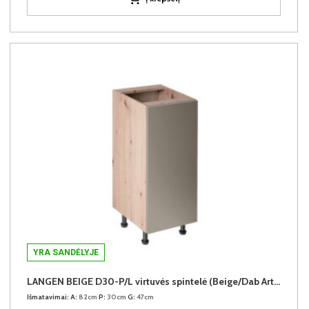
YRA SANDĖLYJE
LANGEN BEIGE D30-P/L virtuvės spintelė (Beige/Dab Artisan)
Išmatavimai:
A:
82cm
P:
30cm
G:
47cm