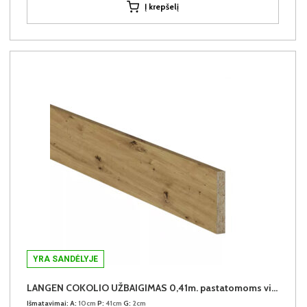
Į krepšelį
YRA SANDĖLYJE
LANGEN COKOLIO UŽBAIGIMAS 0,41m. pastatomoms virtuvės spintelėms (komplekte 2vnt.)
Išmatavimai:
A:
10cm
P:
41cm
G:
2cm