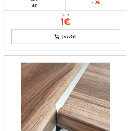
- 3€
4€
Kaina:
1€
Į krepšelį