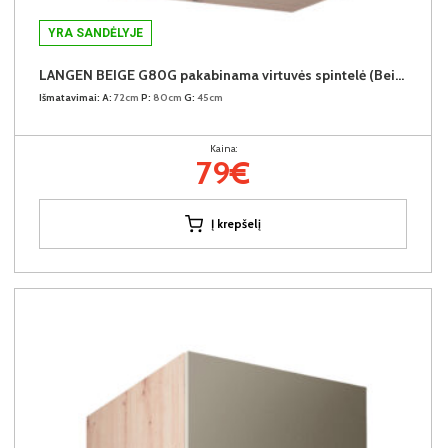
YRA SANDĖLYJE
LANGEN BEIGE G80G pakabinama virtuvės spintelė (Beige/Dab Artisan)
Išmatavimai:
A:
72cm
P:
80cm
G:
45cm
Kaina:
79€
Į krepšelį