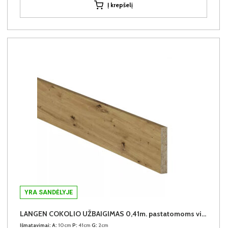
Į krepšelį
YRA SANDĖLYJE
LANGEN COKOLIO UŽBAIGIMAS 0,41m. pastatomoms virtuvės spintelėms (komplekte 2vnt.)
Išmatavimai:
A:
10cm
P:
41cm
G:
2cm