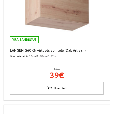
YRA SANDĖLYJE
LANGEN G60KN virtuvės spintelė (Dab Artisan)
Išmatavimai:
A:
36cm
P:
60cm
G:
32cm
Kaina:
39€
Į krepšelį