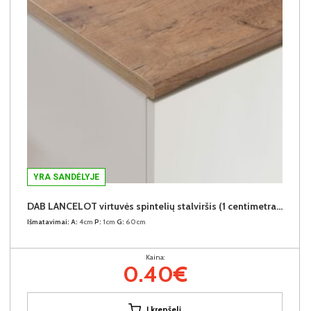
YRA SANDĖLYJE
DAB LANCELOT virtuvės spintelių stalviršis (1 centimetras) (Įvykdymo terminas iki 10d.d.)
Išmatavimai:
A:
4cm
P:
1cm
G:
60cm
Kaina:
0.40€
Į krepšelį