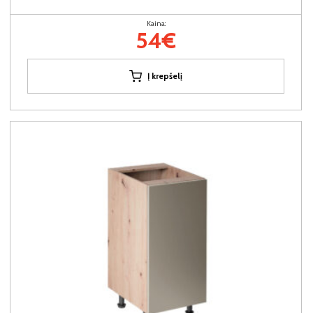
Kaina:
54€
Į krepšelį