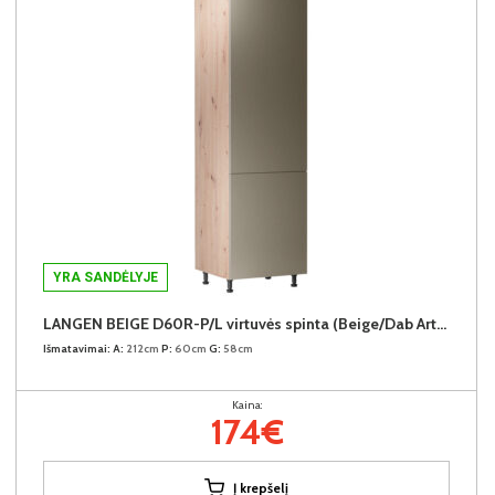
YRA SANDĖLYJE
LANGEN BEIGE D60R-P/L virtuvės spinta (Beige/Dab Artisan)
Išmatavimai:
A:
212cm
P:
60cm
G:
58cm
Kaina:
174€
Į krepšelį