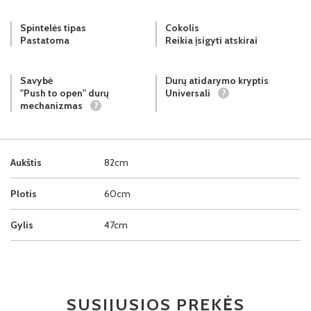
Spintelės tipas
Cokolis
Pastatoma
Reikia įsigyti atskirai
Savybė
Durų atidarymo kryptis
"Push to open" durų
Universali
?
mechanizmas
?
Aukštis
82cm
Plotis
60cm
Gylis
47cm
SUSIJUSIOS PREKĖS