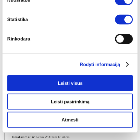
Nuostatos
Į krepšelį
Statistika
Rinkodara
Rodyti informaciją
Leisti visus
Leisti pasirinkimą
YRA SANDĖLYJE
Atmesti
LANGEN BEIGE D40S3 virtuvės spintelė (Beige/Dab Artisan)
Išmatavimai:
A:
82cm
P:
40cm
G:
47cm