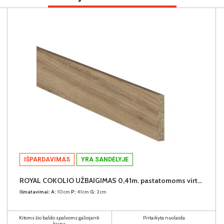
IŠPARDAVIMAS
YRA SANDĖLYJE
ROYAL COKOLIO UŽBAIGIMAS 0,41m. pastatomoms virtuvės spintelėms (komplekte - 2vnt.) (Dab Dziki)
Išmatavimai:
A:
10cm
P:
41cm
G:
2cm
Kitoms šio baldo spalvoms galiojanti
Pritaikyta nuolaida
kaina