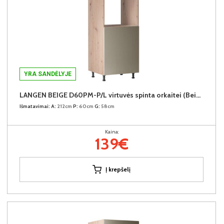
YRA SANDĖLYJE
LANGEN BEIGE D60PM-P/L virtuvės spinta orkaitei (Beige/Dab Artisan)
Išmatavimai:
A:
212cm
P:
60cm
G:
58cm
Kaina:
139€
Į krepšelį