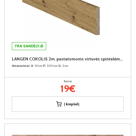
YRA SANDĖLYJE
LANGEN COKOLIS 2m. pastatomoms virtuvės spintelėms (2 metrai)
Išmatavimai:
A:
10cm
P:
200cm
G:
2cm
Kaina:
19€
Į krepšelį