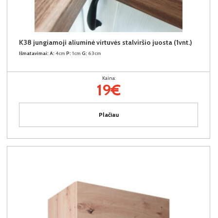
K38 jungiamoji aliuminė virtuvės stalviršio juosta (1vnt.)
Išmatavimai:
A:
4cm
P:
1cm
G:
63cm
Kaina:
19€
Plačiau