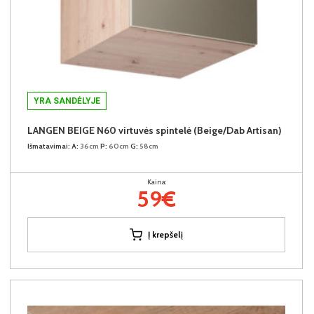
YRA SANDĖLYJE
LANGEN BEIGE N60 virtuvės spintelė (Beige/Dab Artisan)
Išmatavimai:
A:
36cm
P:
60cm
G:
58cm
Kaina:
59€
Į krepšelį