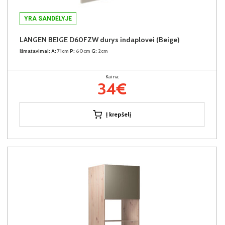
YRA SANDĖLYJE
LANGEN BEIGE D60FZW durys indaplovei (Beige)
Išmatavimai:
A:
71cm
P:
60cm
G:
2cm
Kaina:
34€
Į krepšelį