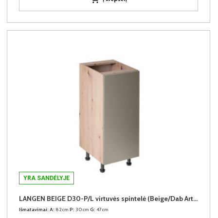
YRA SANDĖLYJE
LANGEN BEIGE D30-P/L virtuvės spintelė (Beige/Dab Artisan)
Išmatavimai:
A:
82cm
P:
30cm
G:
47cm