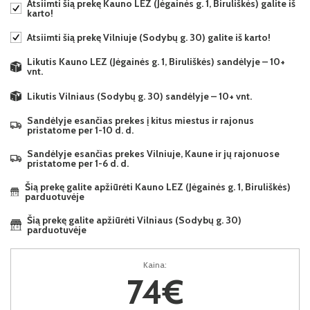
Atsiimti šią prekę Kauno LEZ (Jėgainės g. 1, Biruliškės) galite iš
karto!
Atsiimti šią prekę Vilniuje (Sodybų g. 30) galite iš karto!
Likutis Kauno LEZ (Jėgainės g. 1, Biruliškės) sandėlyje – 10+
vnt.
Likutis Vilniaus (Sodybų g. 30) sandėlyje – 10+ vnt.
Sandėlyje esančias prekes į kitus miestus ir rajonus
pristatome per 1-10 d. d.
Sandėlyje esančias prekes Vilniuje, Kaune ir jų rajonuose
pristatome per 1-6 d. d.
Šią prekę galite apžiūrėti Kauno LEZ (Jėgainės g. 1, Biruliškės)
parduotuvėje
Šią prekę galite apžiūrėti Vilniaus (Sodybų g. 30)
parduotuvėje
Kaina:
74€