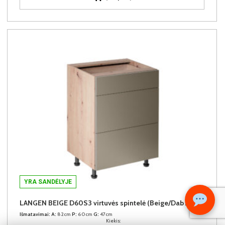
YRA SANDĖLYJE
LANGEN BEIGE D60S3 virtuvės spintelė (Beige/Dab Artisan)
Išmatavimai:
A:
82cm
P:
60cm
G:
47cm
Kiekis: