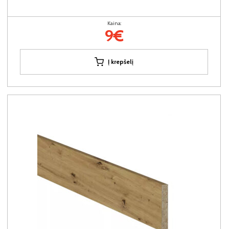
Kaina:
9€
Į krepšelį