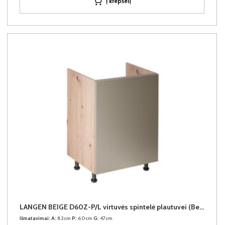
Į krepšelį
LANGEN BEIGE D60Z-P/L virtuvės spintelė plautuvei (Beige/Dab Artisan)
Išmatavimai:
A:
82cm
P:
60cm
G:
47cm