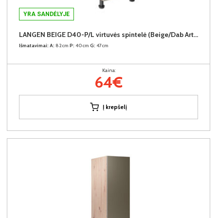
YRA SANDĖLYJE
LANGEN BEIGE D40-P/L virtuvės spintelė (Beige/Dab Artisan)
Išmatavimai:
A:
82cm
P:
40cm
G:
47cm
Kaina:
64€
Į krepšelį