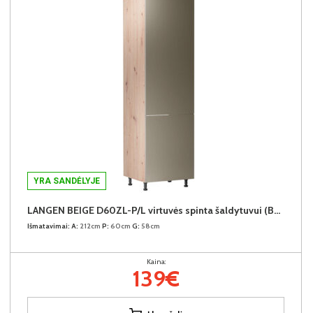
YRA SANDĖLYJE
LANGEN BEIGE D60ZL-P/L virtuvės spinta šaldytuvui (Beige/Dab Artisan)
Išmatavimai:
A:
212cm
P:
60cm
G:
58cm
Kaina:
139€