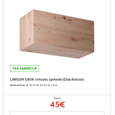
YRA SANDĖLYJE
LANGEN G80K virtuvės spintelė (Dab Artisan)
Išmatavimai:
A:
36cm
P:
80cm
G:
32cm
Kaina:
45€