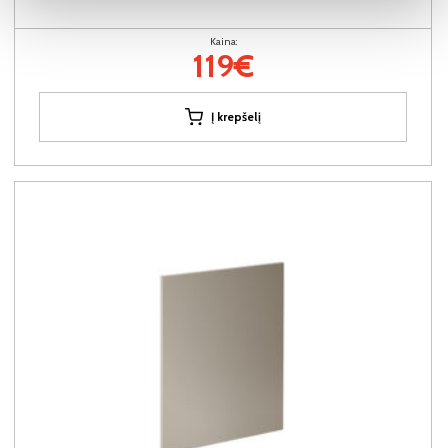
Kaina:
119€
Į krepšelį