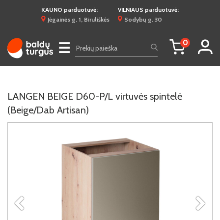
KAUNO parduotuvė:
VILNIAUS parduotuvė:
Jėgainės g. 1, Biruliškės
Sodybų g. 30
0
☰
LANGEN BEIGE D60-P/L virtuvės spintelė
(Beige/Dab Artisan)