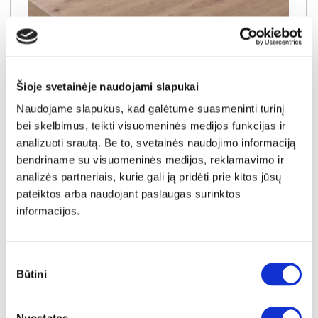
Šioje svetainėje naudojami slapukai
Naudojame slapukus, kad galėtume suasmeninti turinį
bei skelbimus, teikti visuomeninės medijos funkcijas ir
analizuoti srautą. Be to, svetainės naudojimo informaciją
bendriname su visuomeninės medijos, reklamavimo ir
analizės partneriais, kurie gali ją pridėti prie kitos jūsų
YRA SANDĖLYJE
pateiktos arba naudojant paslaugas surinktos
informacijos.
DAB ARTISAN virtuvės spintelių stalviršis (1 centimetras) (Įvykdymo terminas iki 10d.d.)
Išmatavimai:
A:
4cm
P:
1cm
G:
60cm
Sutikimo
Kaina:
Būtini
pasirinkimas
0.40€