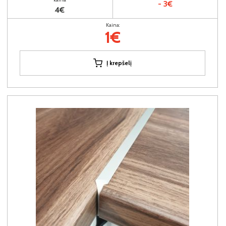
- 3€
4€
Kaina:
1€
Į krepšelį