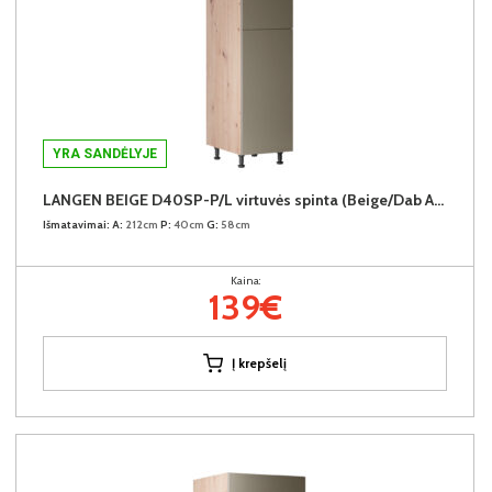
YRA SANDĖLYJE
LANGEN BEIGE D40SP-P/L virtuvės spinta (Beige/Dab Artisan)
Išmatavimai:
A:
212cm
P:
40cm
G:
58cm
Kaina:
139€
Į krepšelį