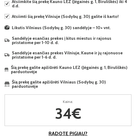
Atsiimkite šią prekę Kauno LEZ (Jėgainės g. 1, Biruliškės) iki 4
d.d.
Atsiimti šią prekę Vilniuje (Sodybų g. 30) galite iš karto!
Likutis Vilniaus (Sodybų g. 30) sandėlyje – 10+ vnt.
Sandėlyje esančias prekes į kitus miestus ir rajonus
pristatome per 1-10 d. d.
Sandėlyje esančias prekes Vilniuje, Kaune ir jų rajonuose
pristatome per 1-6 d. d.
Šią prekę galite apžiūrėti Kauno LEZ (Jėgainės g. 1, Biruliškės)
parduotuvėje
Šią prekę galite apžiūrėti Vilniaus (Sodybų g. 30)
parduotuvėje
Kaina:
34€
RADOTE PIGIAU?