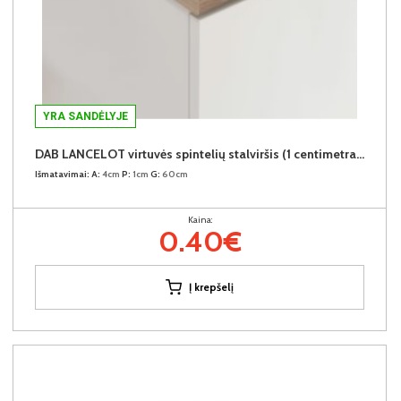
YRA SANDĖLYJE
DAB LANCELOT virtuvės spintelių stalviršis (1 centimetras) (Įvykdymo terminas iki 10d.d.)
Išmatavimai:
A:
4cm
P:
1cm
G:
60cm
Kaina:
0.40€
Į krepšelį