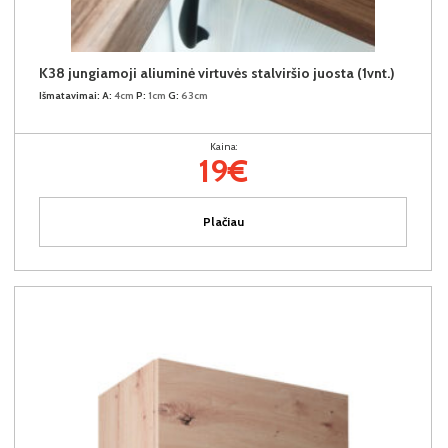
K38 jungiamoji aliuminė virtuvės stalviršio juosta (1vnt.)
Išmatavimai:
A:
4cm
P:
1cm
G:
63cm
Kaina:
19€
Plačiau