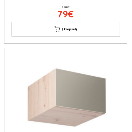
Kaina:
79€
Į krepšelį