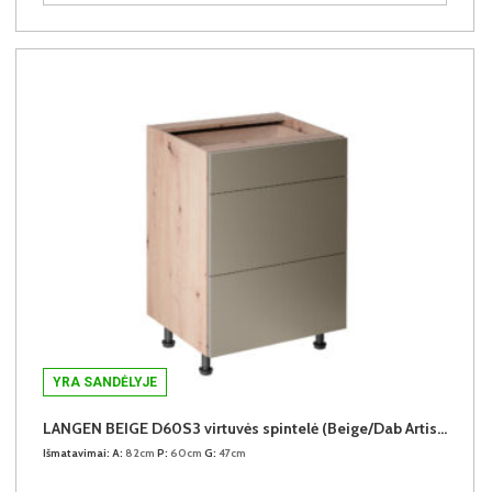
YRA SANDĖLYJE
LANGEN BEIGE D60S3 virtuvės spintelė (Beige/Dab Artisan)
Išmatavimai:
A:
82cm
P:
60cm
G:
47cm