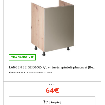
YRA SANDĖLYJE
LANGEN BEIGE D60Z-P/L virtuvės spintelė plautuvei (Beige/Dab Artisan)
Išmatavimai:
A:
82cm
P:
60cm
G:
47cm
Kaina:
64€
Į krepšelį