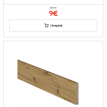
Kaina:
9€
Į krepšelį