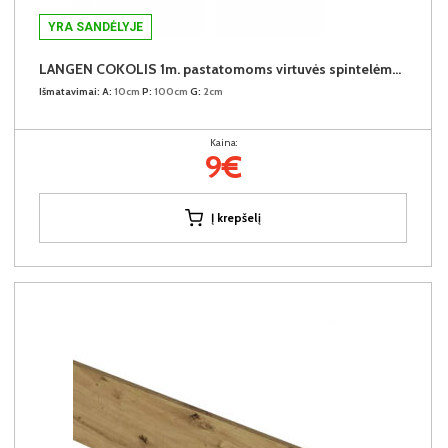
YRA SANDĖLYJE
LANGEN COKOLIS 1m. pastatomoms virtuvės spintelėms (1 metras)
Išmatavimai:
A:
10cm
P:
100cm
G:
2cm
Kaina:
9€
Į krepšelį