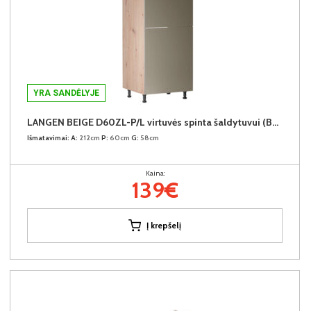
YRA SANDĖLYJE
LANGEN BEIGE D60ZL-P/L virtuvės spinta šaldytuvui (Beige/Dab Artisan)
Išmatavimai:
A:
212cm
P:
60cm
G:
58cm
Kaina:
139€
Į krepšelį