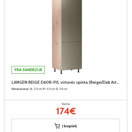
YRA SANDĖLYJE
LANGEN BEIGE D60R-P/L virtuvės spinta (Beige/Dab Artisan)
Išmatavimai:
A:
212cm
P:
60cm
G:
58cm
Kaina:
174€
Į krepšelį