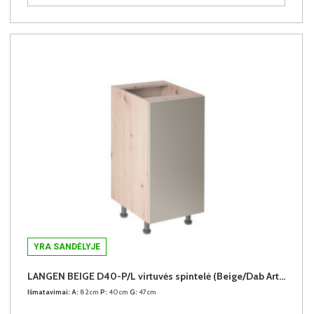
YRA SANDĖLYJE
LANGEN BEIGE D40-P/L virtuvės spintelė (Beige/Dab Artisan)
Išmatavimai:
A:
82cm
P:
40cm
G:
47cm