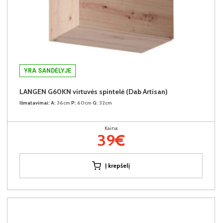
YRA SANDĖLYJE
LANGEN G60KN virtuvės spintelė (Dab Artisan)
Išmatavimai:
A:
36cm
P:
60cm
G:
32cm
Kaina:
39€
Į krepšelį