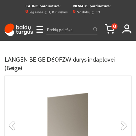
KAUNO parduotuvė:
VILNIAUS parduotuvė:
Jėgainės g. 1, Biruliškės
Sodybų g. 30
0
☰
LANGEN BEIGE D60FZW durys indaplovei
(Beige)