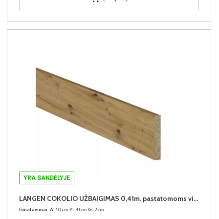
YRA SANDĖLYJE
LANGEN COKOLIO UŽBAIGIMAS 0,41m. pastatomoms virtuvės spintelėms (komplekte 2vnt.)
Išmatavimai:
A:
10cm
P:
41cm
G:
2cm