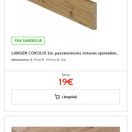
YRA SANDĖLYJE
LANGEN COKOLIS 2m. pastatomoms virtuvės spintelėms (2 metrai)
Išmatavimai:
A:
10cm
P:
200cm
G:
2cm
Kaina:
19€
Į krepšelį