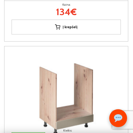
Kaina:
134€
Į krepšelį
Kiekis: