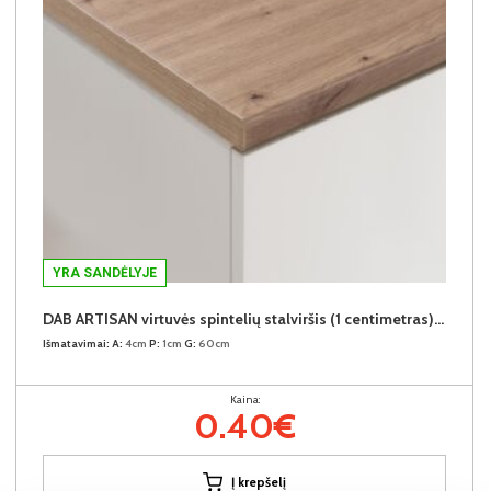
YRA SANDĖLYJE
DAB ARTISAN virtuvės spintelių stalviršis (1 centimetras) (Įvykdymo terminas iki 10d.d.)
Išmatavimai:
A:
4cm
P:
1cm
G:
60cm
Kaina:
0.40€
Į krepšelį