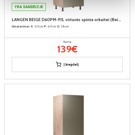
YRA SANDĖLYJE
LANGEN BEIGE D60PM-P/L virtuvės spinta orkaitei (Beige/Dab Artisan)
Išmatavimai:
A:
212cm
P:
60cm
G:
58cm
Kaina:
139€
Į krepšelį