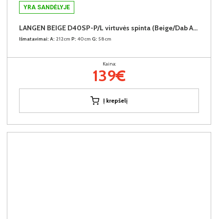
YRA SANDĖLYJE
LANGEN BEIGE D40SP-P/L virtuvės spinta (Beige/Dab Artisan)
Išmatavimai:
A:
212cm
P:
40cm
G:
58cm
Kaina:
139€
Į krepšelį