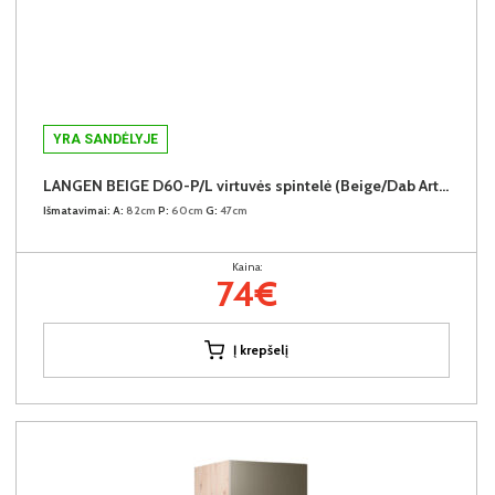
YRA SANDĖLYJE
LANGEN BEIGE D60-P/L virtuvės spintelė (Beige/Dab Artisan)
Išmatavimai:
A:
82cm
P:
60cm
G:
47cm
Kaina:
74€
Į krepšelį