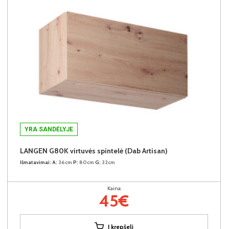
YRA SANDĖLYJE
LANGEN G80K virtuvės spintelė (Dab Artisan)
Išmatavimai:
A:
36cm
P:
80cm
G:
32cm
Kaina:
45€
Į krepšelį