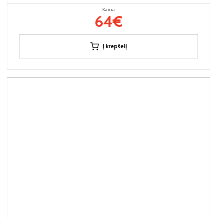
Kaina:
64€
Į krepšelį