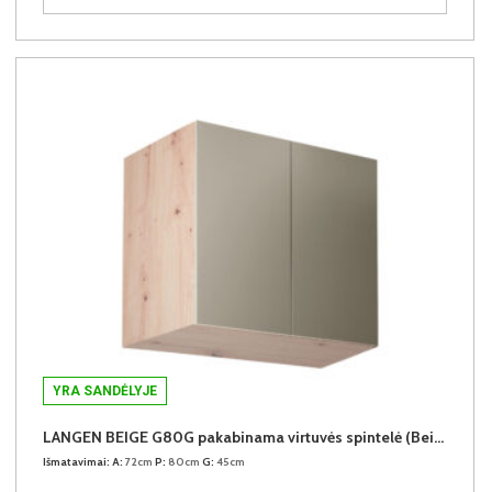
YRA SANDĖLYJE
LANGEN BEIGE G80G pakabinama virtuvės spintelė (Beige/Dab Artisan)
Išmatavimai:
A:
72cm
P:
80cm
G:
45cm