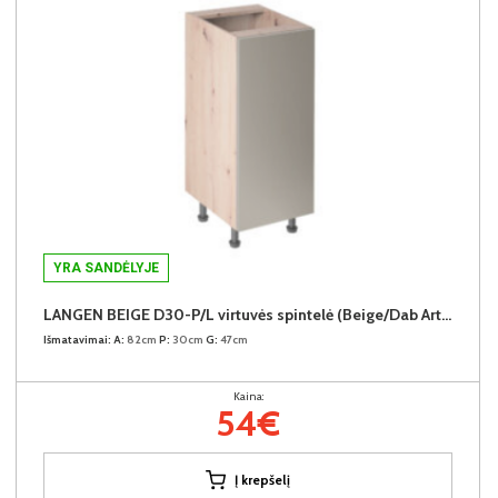
YRA SANDĖLYJE
LANGEN BEIGE D30-P/L virtuvės spintelė (Beige/Dab Artisan)
Išmatavimai:
A:
82cm
P:
30cm
G:
47cm
Kaina:
54€
Į krepšelį