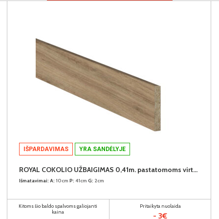
IŠPARDAVIMAS
YRA SANDĖLYJE
ROYAL COKOLIO UŽBAIGIMAS 0,41m. pastatomoms virtuvės spintelėms (komplekte - 2vnt.) (Dab Dziki)
Išmatavimai:
A:
10cm
P:
41cm
G:
2cm
Kitoms šio baldo spalvoms galiojanti
Pritaikyta nuolaida
kaina
- 3€