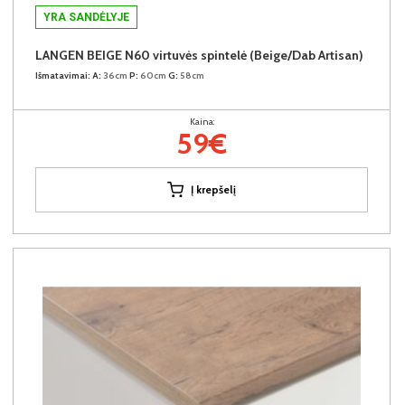
YRA SANDĖLYJE
LANGEN BEIGE N60 virtuvės spintelė (Beige/Dab Artisan)
Išmatavimai:
A:
36cm
P:
60cm
G:
58cm
Kaina:
59€
Į krepšelį