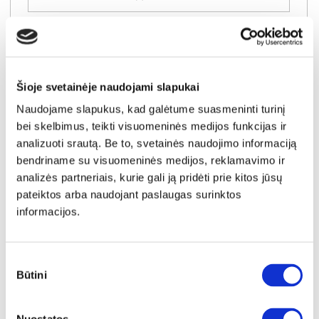
Šioje svetainėje naudojami slapukai
Naudojame slapukus, kad galėtume suasmeninti turinį
bei skelbimus, teikti visuomeninės medijos funkcijas ir
analizuoti srautą. Be to, svetainės naudojimo informaciją
bendriname su visuomeninės medijos, reklamavimo ir
analizės partneriais, kurie gali ją pridėti prie kitos jūsų
pateiktos arba naudojant paslaugas surinktos
informacijos.
YRA SANDĖLYJE
Sutikimo
Būtini
pasirinkimas
LANGEN BEIGE D40S3 virtuvės spintelė (Beige/Dab Artisan)
Išmatavimai:
A:
82cm
P:
40cm
G:
47cm