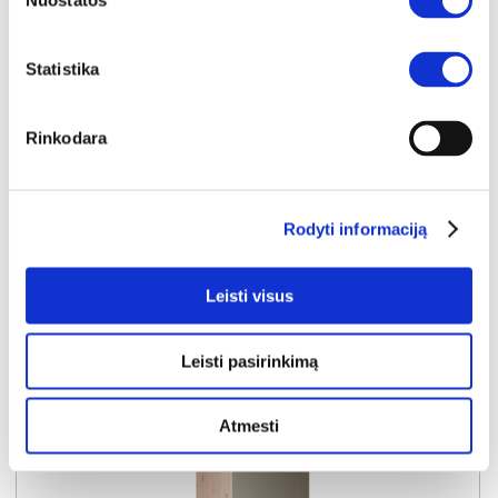
Nuostatos
Kaina:
119€
Statistika
Į krepšelį
Rinkodara
Rodyti informaciją
Leisti visus
Leisti pasirinkimą
Atmesti