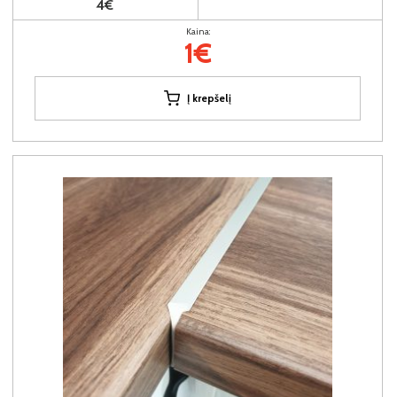
4€
Kaina:
1€
Į krepšelį