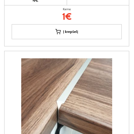
4€
Kaina:
1€
Į krepšelį