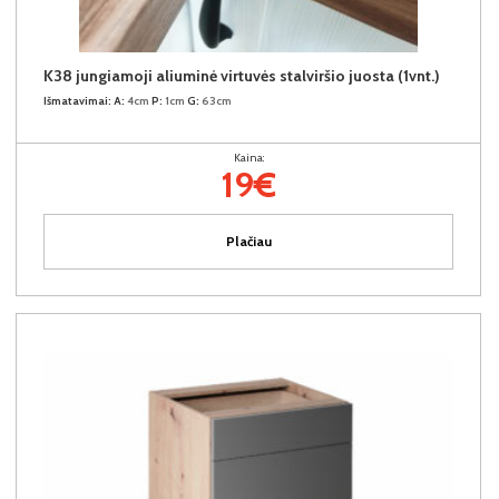
K38 jungiamoji aliuminė virtuvės stalviršio juosta (1vnt.)
Išmatavimai:
A:
4cm
P:
1cm
G:
63cm
Kaina:
19€
Plačiau