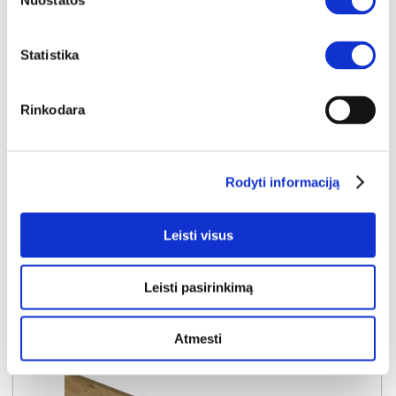
Nuostatos
Statistika
YRA SANDĖLYJE
Rinkodara
LANGEN COKOLIO UŽBAIGIMAS 0,41m. pastatomoms virtuvės spintelėms (komplekte 2vnt.)
Išmatavimai:
A:
10cm
P:
41cm
G:
2cm
Kaina:
Rodyti informaciją
9€
Leisti visus
Į krepšelį
Leisti pasirinkimą
Atmesti