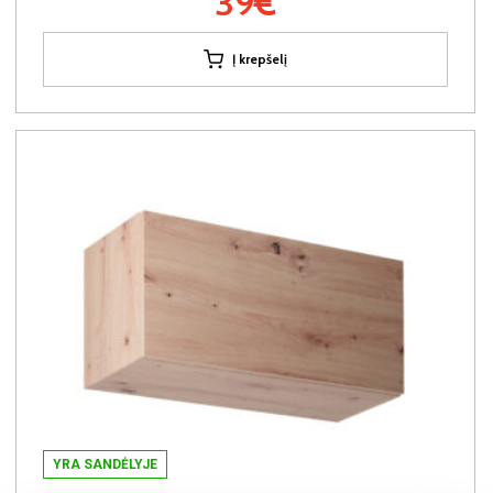
39€
Į krepšelį
YRA SANDĖLYJE