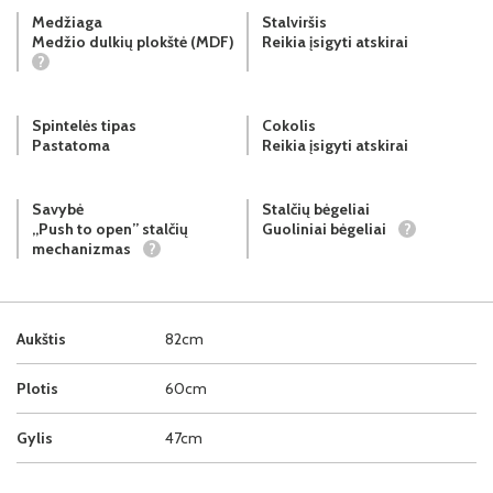
Medžiaga
Stalviršis
Medžio dulkių plokštė (MDF)
Reikia įsigyti atskirai
?
Spintelės tipas
Cokolis
Pastatoma
Reikia įsigyti atskirai
Savybė
Stalčių bėgeliai
„Push to open” stalčių
Guoliniai bėgeliai
?
mechanizmas
?
Aukštis
82cm
Plotis
60cm
Gylis
47cm