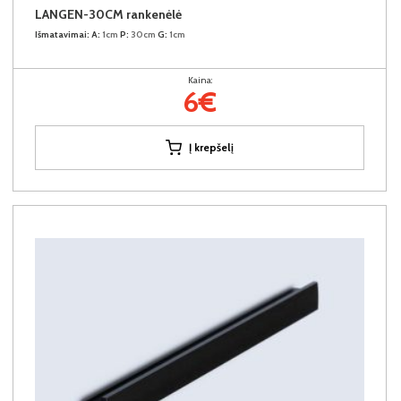
LANGEN-30CM rankenėlė
Išmatavimai:
A:
1cm
P:
30cm
G:
1cm
Kaina:
6€
Į krepšelį