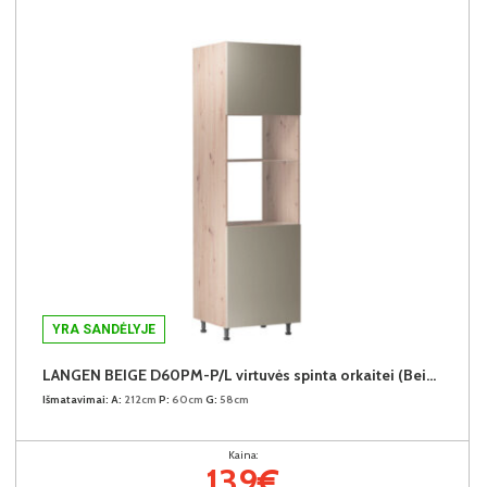
YRA SANDĖLYJE
LANGEN BEIGE D60PM-P/L virtuvės spinta orkaitei (Beige/Dab Artisan)
Išmatavimai:
A:
212cm
P:
60cm
G:
58cm
Kaina:
139€