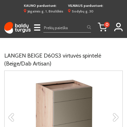
KAUNO parduotuvė:
VILNIAUS parduotuvė:
Jėgainės g. 1, Biruliškės
Sodybų g. 30
0
☰
LANGEN BEIGE D60S3 virtuvės spintelė
(Beige/Dab Artisan)