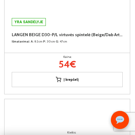
YRA SANDĖLYJE
LANGEN BEIGE D30-P/L virtuvės spintelė (Beige/Dab Artisan)
Išmatavimai:
A:
82cm
P:
30cm
G:
47cm
Kaina:
54€
Į krepšelį
Kiekis: