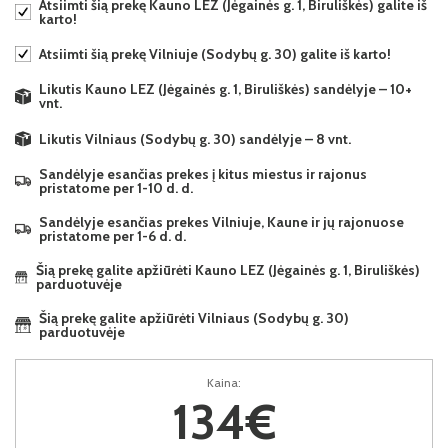
Atsiimti šią prekę Kauno LEZ (Jėgainės g. 1, Biruliškės) galite iš
karto!
Atsiimti šią prekę Vilniuje (Sodybų g. 30) galite iš karto!
Likutis Kauno LEZ (Jėgainės g. 1, Biruliškės) sandėlyje – 10+
vnt.
Likutis Vilniaus (Sodybų g. 30) sandėlyje – 8 vnt.
Sandėlyje esančias prekes į kitus miestus ir rajonus
pristatome per 1-10 d. d.
Sandėlyje esančias prekes Vilniuje, Kaune ir jų rajonuose
pristatome per 1-6 d. d.
Šią prekę galite apžiūrėti Kauno LEZ (Jėgainės g. 1, Biruliškės)
parduotuvėje
Šią prekę galite apžiūrėti Vilniaus (Sodybų g. 30)
parduotuvėje
Kaina:
134€