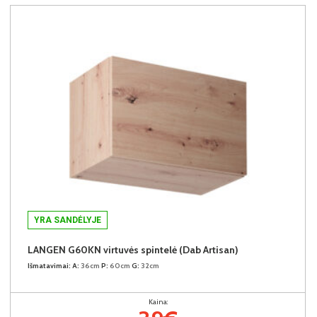
YRA SANDĖLYJE
LANGEN G60KN virtuvės spintelė (Dab Artisan)
Išmatavimai:
A:
36cm
P:
60cm
G:
32cm
Kaina: