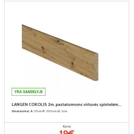
YRA SANDĖLYJE
LANGEN COKOLIS 2m. pastatomoms virtuvės spintelėms (2 metrai)
Išmatavimai:
A:
10cm
P:
200cm
G:
2cm
Kaina:
19€