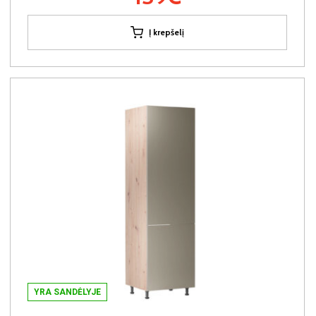
Į krepšelį
YRA SANDĖLYJE