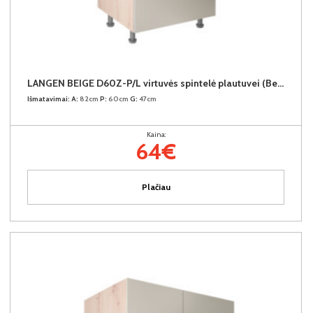
LANGEN BEIGE D60Z-P/L virtuvės spintelė plautuvei (Beige/Dab Artisan)
Išmatavimai:
A:
82cm
P:
60cm
G:
47cm
Kaina:
64€
Plačiau