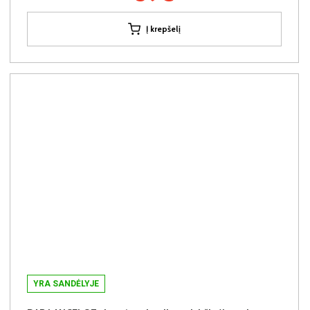
Į krepšelį
YRA SANDĖLYJE