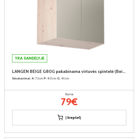
YRA SANDĖLYJE
LANGEN BEIGE G80G pakabinama virtuvės spintelė (Beige/Dab Artisan)
Išmatavimai:
A:
72cm
P:
80cm
G:
45cm
Kaina:
79€
Į krepšelį