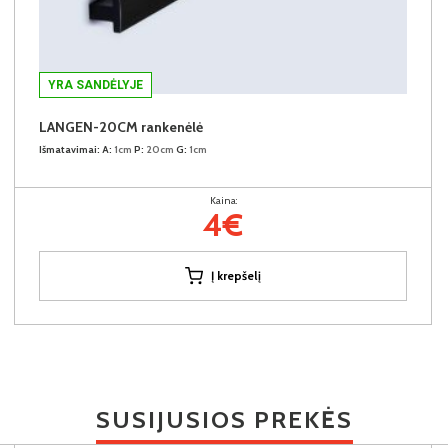
YRA SANDĖLYJE
LANGEN-20CM rankenėlė
Išmatavimai:
A:
1cm
P:
20cm
G:
1cm
Kaina:
4€
Į krepšelį
SUSIJUSIOS PREKĖS