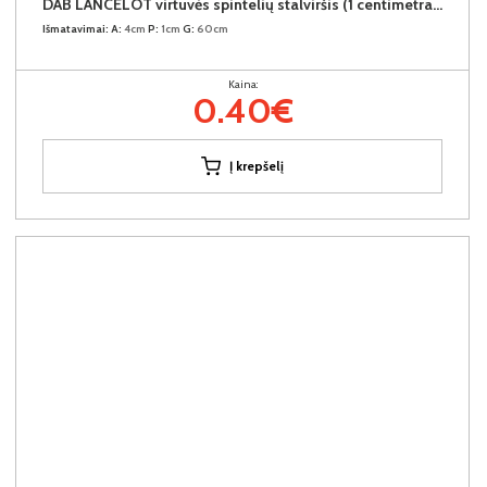
DAB LANCELOT virtuvės spintelių stalviršis (1 centimetras) (Įvykdymo terminas iki 10d.d.)
Išmatavimai:
A:
4cm
P:
1cm
G:
60cm
Kaina:
0.40€
Į krepšelį