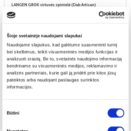
LANGEN G80K virtuvės spintelė (Dab Artisan)
Išmatavimai:
A:
36cm
P:
80cm
G:
32cm
Kaina:
45€
Šioje svetainėje naudojami slapukai
Naudojame slapukus, kad galėtume suasmeninti turinį
Į krepšelį
bei skelbimus, teikti visuomeninės medijos funkcijas ir
analizuoti srautą. Be to, svetainės naudojimo informaciją
bendriname su visuomeninės medijos, reklamavimo ir
analizės partneriais, kurie gali ją pridėti prie kitos jūsų
pateiktos arba naudojant paslaugas surinktos
informacijos.
Sutikimo
Būtini
pasirinkimas