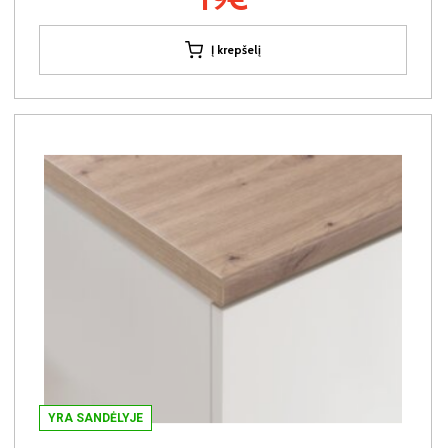
Į krepšelį
YRA SANDĖLYJE