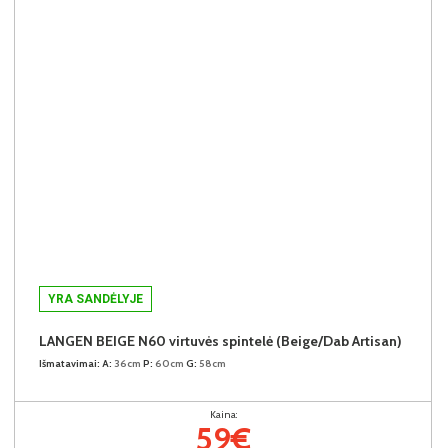
YRA SANDĖLYJE
LANGEN BEIGE N60 virtuvės spintelė (Beige/Dab Artisan)
Išmatavimai:
A:
36cm
P:
60cm
G:
58cm
Kaina:
59€