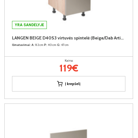
YRA SANDĖLYJE
LANGEN BEIGE D40S3 virtuvės spintelė (Beige/Dab Artisan)
Išmatavimai:
A:
82cm
P:
40cm
G:
47cm
Kaina:
119€
Į krepšelį