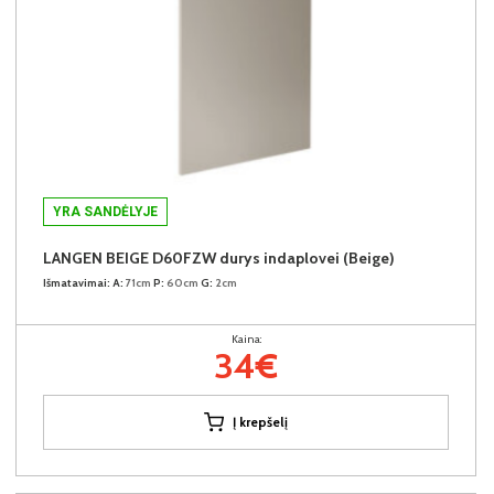
YRA SANDĖLYJE
LANGEN BEIGE D60FZW durys indaplovei (Beige)
Išmatavimai:
A:
71cm
P:
60cm
G:
2cm
Kaina:
34€
Į krepšelį