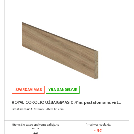
IŠPARDAVIMAS
YRA SANDĖLYJE
ROYAL COKOLIO UŽBAIGIMAS 0,41m. pastatomoms virtuvės spintelėms (komplekte - 2vnt.) (Dab Dziki)
Išmatavimai:
A:
10cm
P:
41cm
G:
2cm
Kitoms šio baldo spalvoms galiojanti
Pritaikyta nuolaida
kaina
- 3€