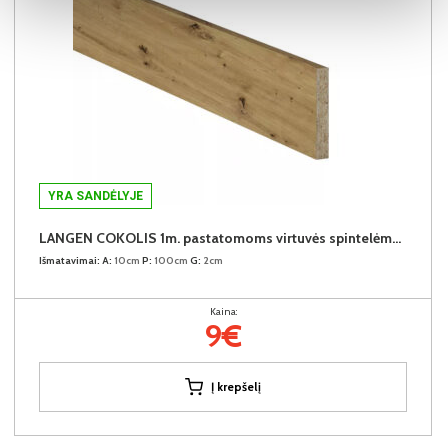
YRA SANDĖLYJE
LANGEN COKOLIS 1m. pastatomoms virtuvės spintelėms (1 metras)
Išmatavimai:
A:
10cm
P:
100cm
G:
2cm
Kaina:
9€
Į krepšelį