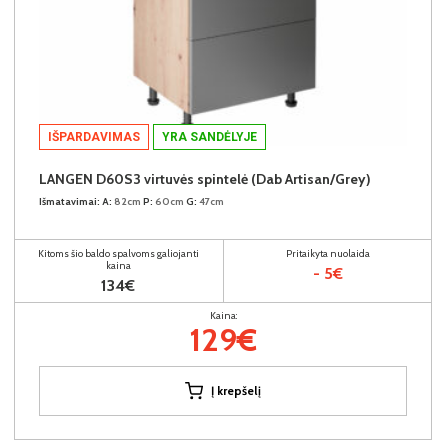
IŠPARDAVIMAS
YRA SANDĖLYJE
LANGEN D60S3 virtuvės spintelė (Dab Artisan/Grey)
Išmatavimai:
A:
82cm
P:
60cm
G:
47cm
Kitoms šio baldo spalvoms galiojanti
Pritaikyta nuolaida
kaina
- 5€
134€
Kaina:
129€
Į krepšelį