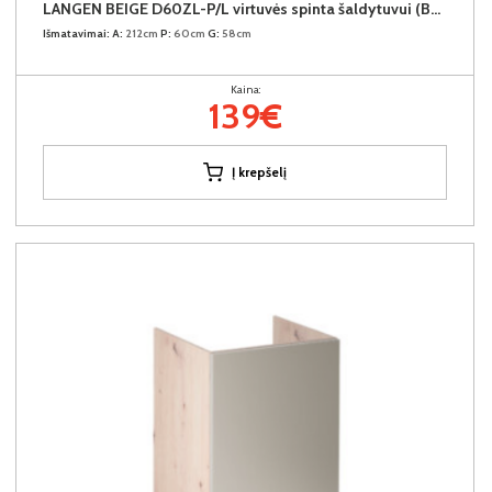
LANGEN BEIGE D60ZL-P/L virtuvės spinta šaldytuvui (Beige/Dab Artisan)
Išmatavimai:
A:
212cm
P:
60cm
G:
58cm
Kaina:
139€
Į krepšelį