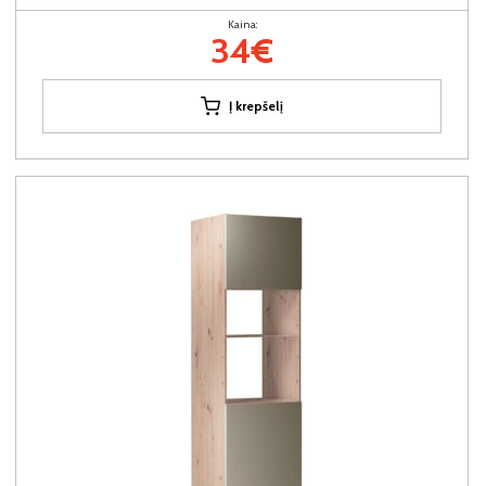
Kaina:
34€
Į krepšelį