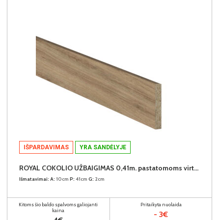
IŠPARDAVIMAS
YRA SANDĖLYJE
ROYAL COKOLIO UŽBAIGIMAS 0,41m. pastatomoms virtuvės spintelėms (komplekte - 2vnt.) (Dab Dziki)
Išmatavimai:
A:
10cm
P:
41cm
G:
2cm
Kitoms šio baldo spalvoms galiojanti
Pritaikyta nuolaida
kaina
- 3€