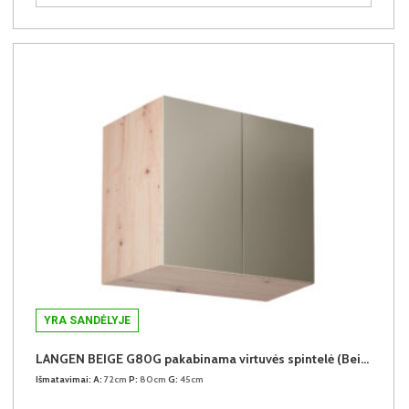
YRA SANDĖLYJE
LANGEN BEIGE G80G pakabinama virtuvės spintelė (Beige/Dab Artisan)
Išmatavimai:
A:
72cm
P:
80cm
G:
45cm