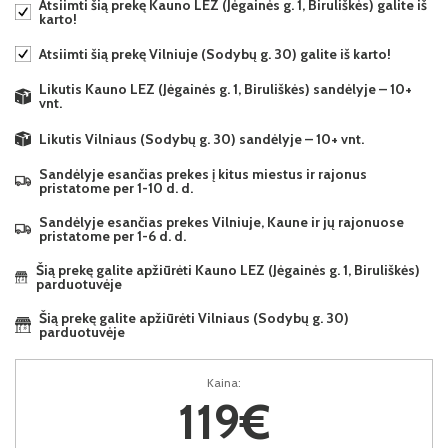
Atsiimti šią prekę Kauno LEZ (Jėgainės g. 1, Biruliškės) galite iš
karto!
Atsiimti šią prekę Vilniuje (Sodybų g. 30) galite iš karto!
Likutis Kauno LEZ (Jėgainės g. 1, Biruliškės) sandėlyje – 10+
vnt.
Likutis Vilniaus (Sodybų g. 30) sandėlyje – 10+ vnt.
Sandėlyje esančias prekes į kitus miestus ir rajonus
pristatome per 1-10 d. d.
Sandėlyje esančias prekes Vilniuje, Kaune ir jų rajonuose
pristatome per 1-6 d. d.
Šią prekę galite apžiūrėti Kauno LEZ (Jėgainės g. 1, Biruliškės)
parduotuvėje
Šią prekę galite apžiūrėti Vilniaus (Sodybų g. 30)
parduotuvėje
Kaina:
119€