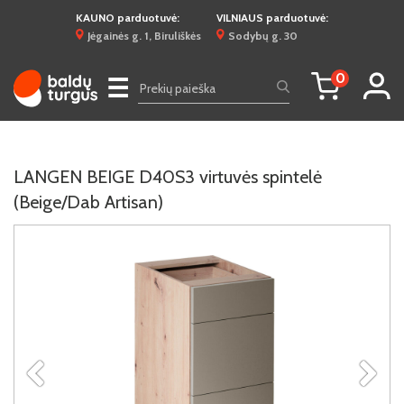
KAUNO parduotuvė:
VILNIAUS parduotuvė:
Jėgainės g. 1, Biruliškės
Sodybų g. 30
0
☰
LANGEN BEIGE D40S3 virtuvės spintelė
(Beige/Dab Artisan)