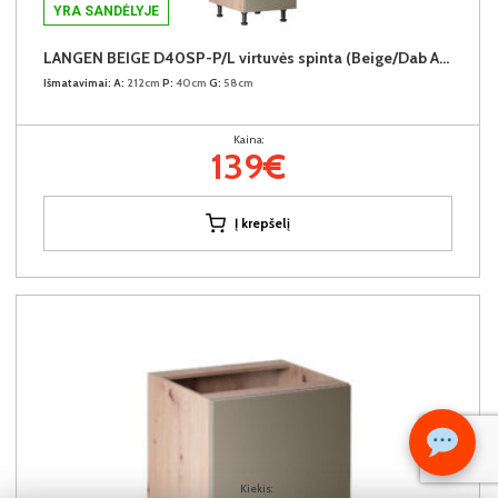
YRA SANDĖLYJE
LANGEN BEIGE D40SP-P/L virtuvės spinta (Beige/Dab Artisan)
Išmatavimai:
A:
212cm
P:
40cm
G:
58cm
Kaina:
139€
Į krepšelį
Kiekis: