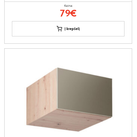
Kaina:
79€
Į krepšelį