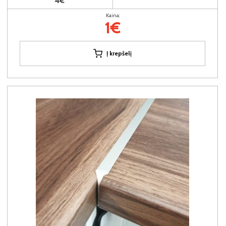
4€
Kaina:
1€
Į krepšelį