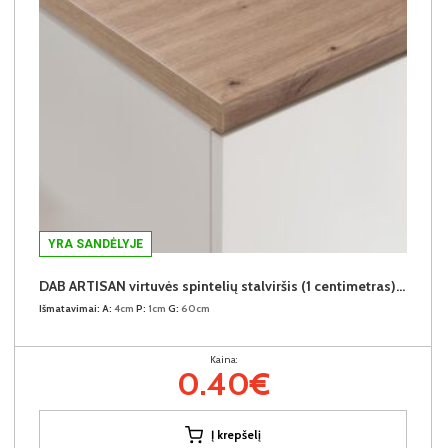
YRA SANDĖLYJE
DAB ARTISAN virtuvės spintelių stalviršis (1 centimetras) (Įvykdymo terminas iki 10d.d.)
Išmatavimai:
A:
4cm
P:
1cm
G:
60cm
Kaina:
0.40€
Į krepšelį