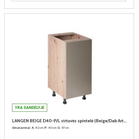
YRA SANDĖLYJE
LANGEN BEIGE D40-P/L virtuvės spintelė (Beige/Dab Artisan)
Išmatavimai:
A:
82cm
P:
40cm
G:
47cm