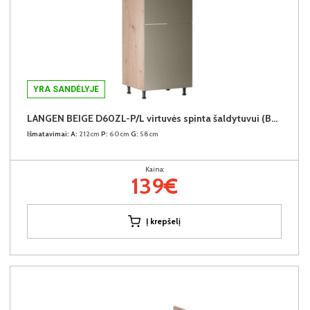
YRA SANDĖLYJE
LANGEN BEIGE D60ZL-P/L virtuvės spinta šaldytuvui (Beige/Dab Artisan)
Išmatavimai:
A:
212cm
P:
60cm
G:
58cm
Kaina:
139€
Į krepšelį