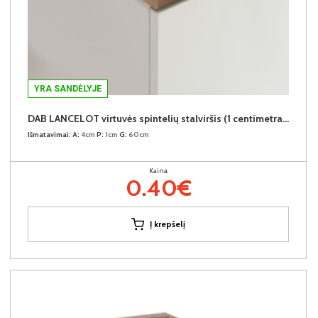
YRA SANDĖLYJE
DAB LANCELOT virtuvės spintelių stalviršis (1 centimetras) (Įvykdymo terminas iki 10d.d.)
Išmatavimai:
A:
4cm
P:
1cm
G:
60cm
Kaina:
0.40€
Į krepšelį