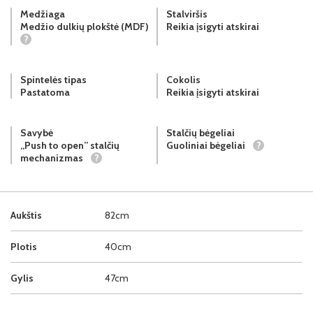
Medžiaga
Stalviršis
Medžio dulkių plokštė (MDF)
Reikia įsigyti atskirai
?
Spintelės tipas
Cokolis
Pastatoma
Reikia įsigyti atskirai
Savybė
Stalčių bėgeliai
„Push to open” stalčių
Guoliniai bėgeliai
?
mechanizmas
?
Aukštis
82cm
Plotis
40cm
Gylis
47cm