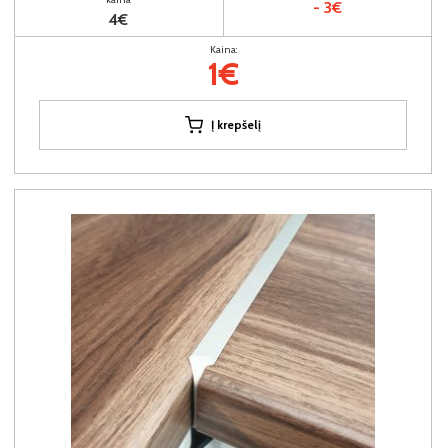
- 3€
4€
Kaina:
1€
Į krepšelį