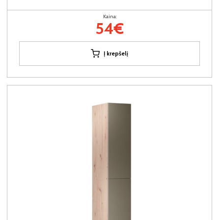
Kaina:
54€
Į krepšelį