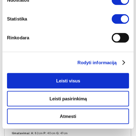
Nuostatos
Į krepšelį
Statistika
Rinkodara
Rodyti informaciją
Leisti visus
Leisti pasirinkimą
YRA SANDĖLYJE
Atmesti
LANGEN BEIGE D40S3 virtuvės spintelė (Beige/Dab Artisan)
Išmatavimai:
A:
82cm
P:
40cm
G:
47cm