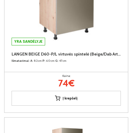
YRA SANDĖLYJE
LANGEN BEIGE D60-P/L virtuvės spintelė (Beige/Dab Artisan)
Išmatavimai:
A:
82cm
P:
60cm
G:
47cm
Kaina:
74€
Į krepšelį