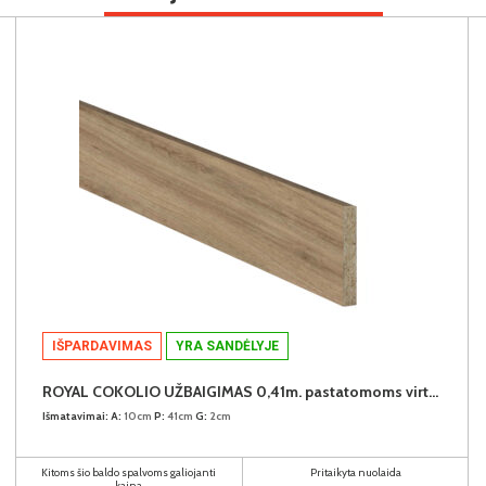
IŠPARDAVIMAS
YRA SANDĖLYJE
ROYAL COKOLIO UŽBAIGIMAS 0,41m. pastatomoms virtuvės spintelėms (komplekte - 2vnt.) (Dab Dziki)
Išmatavimai:
A:
10cm
P:
41cm
G:
2cm
Kitoms šio baldo spalvoms galiojanti
Pritaikyta nuolaida
kaina