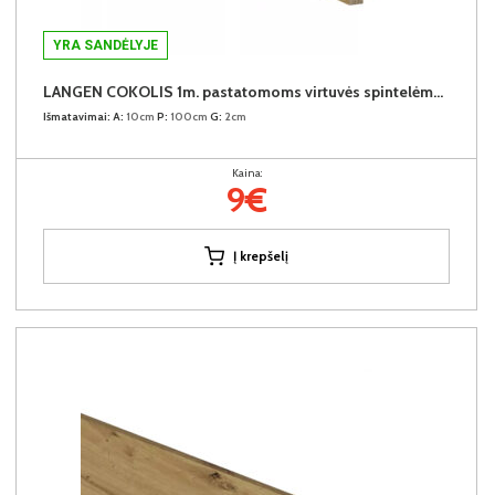
YRA SANDĖLYJE
LANGEN COKOLIS 1m. pastatomoms virtuvės spintelėms (1 metras)
Išmatavimai:
A:
10cm
P:
100cm
G:
2cm
Kaina:
9€
Į krepšelį