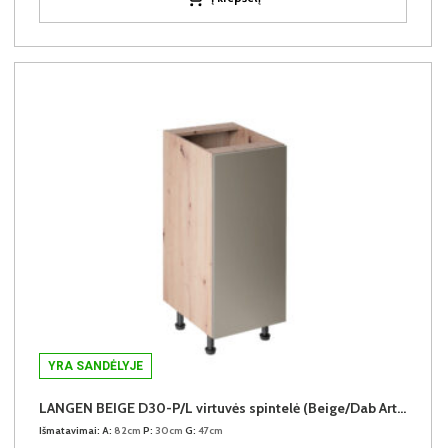
YRA SANDĖLYJE
LANGEN BEIGE D30-P/L virtuvės spintelė (Beige/Dab Artisan)
Išmatavimai:
A:
82cm
P:
30cm
G:
47cm