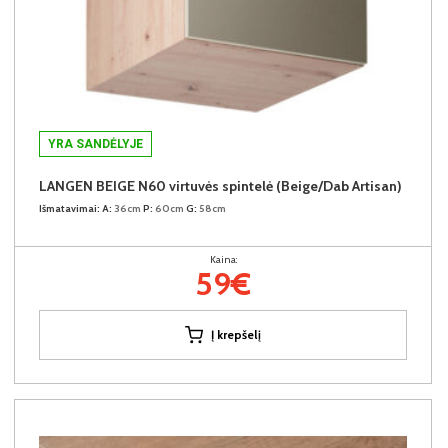
YRA SANDĖLYJE
LANGEN BEIGE N60 virtuvės spintelė (Beige/Dab Artisan)
Išmatavimai:
A:
36cm
P:
60cm
G:
58cm
Kaina:
59€
Į krepšelį