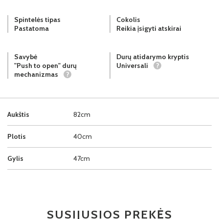
Spintelės tipas
Cokolis
Pastatoma
Reikia įsigyti atskirai
Savybė
Durų atidarymo kryptis
"Push to open" durų
Universali
?
mechanizmas
?
Aukštis
82cm
Plotis
40cm
Gylis
47cm
SUSIJUSIOS PREKĖS