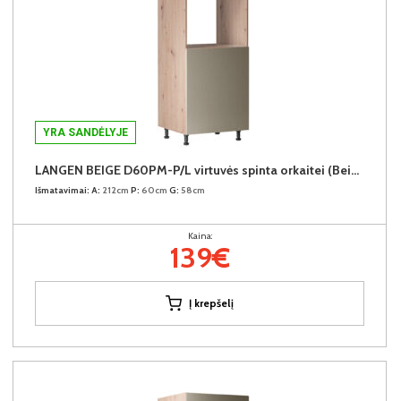
YRA SANDĖLYJE
LANGEN BEIGE D60PM-P/L virtuvės spinta orkaitei (Beige/Dab Artisan)
Išmatavimai:
A:
212cm
P:
60cm
G:
58cm
Kaina:
139€
Į krepšelį