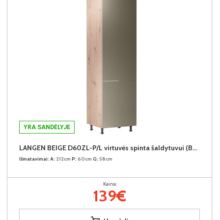
YRA SANDĖLYJE
LANGEN BEIGE D60ZL-P/L virtuvės spinta šaldytuvui (Beige/Dab Artisan)
Išmatavimai:
A:
212cm
P:
60cm
G:
58cm
Kaina:
139€