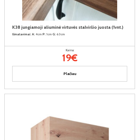
K38 jungiamoji aliuminė virtuvės stalviršio juosta (1vnt.)
Išmatavimai:
A:
4cm
P:
1cm
G:
63cm
Kaina:
19€
Plačiau