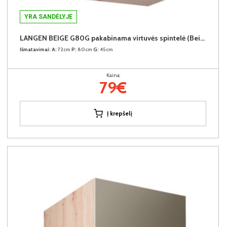
YRA SANDĖLYJE
LANGEN BEIGE G80G pakabinama virtuvės spintelė (Beige/Dab Artisan)
Išmatavimai:
A:
72cm
P:
80cm
G:
45cm
Kaina:
79€
Į krepšelį