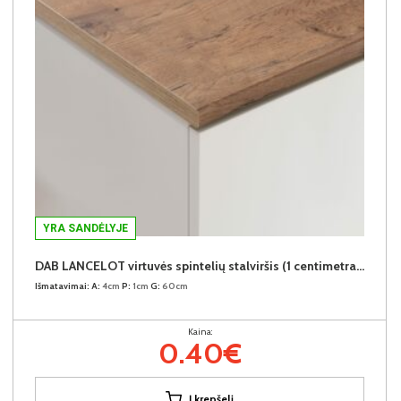
YRA SANDĖLYJE
DAB LANCELOT virtuvės spintelių stalviršis (1 centimetras) (Įvykdymo terminas iki 10d.d.)
Išmatavimai:
A:
4cm
P:
1cm
G:
60cm
Kaina:
0.40€
Į krepšelį