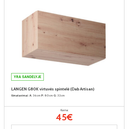
YRA SANDĖLYJE
LANGEN G80K virtuvės spintelė (Dab Artisan)
Išmatavimai:
A:
36cm
P:
80cm
G:
32cm
Kaina:
45€