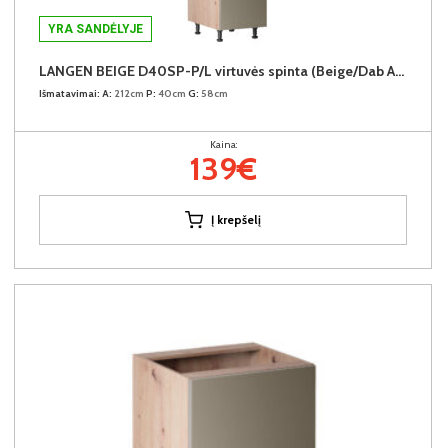
YRA SANDĖLYJE
LANGEN BEIGE D40SP-P/L virtuvės spinta (Beige/Dab Artisan)
Išmatavimai:
A:
212cm
P:
40cm
G:
58cm
Kaina:
139€
Į krepšelį