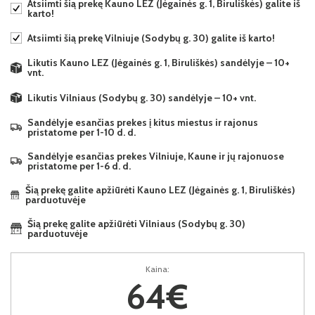
Atsiimti šią prekę Kauno LEZ (Jėgainės g. 1, Biruliškės) galite iš
karto!
Atsiimti šią prekę Vilniuje (Sodybų g. 30) galite iš karto!
Likutis Kauno LEZ (Jėgainės g. 1, Biruliškės) sandėlyje – 10+
vnt.
Likutis Vilniaus (Sodybų g. 30) sandėlyje – 10+ vnt.
Sandėlyje esančias prekes į kitus miestus ir rajonus
pristatome per 1-10 d. d.
Sandėlyje esančias prekes Vilniuje, Kaune ir jų rajonuose
pristatome per 1-6 d. d.
Šią prekę galite apžiūrėti Kauno LEZ (Jėgainės g. 1, Biruliškės)
parduotuvėje
Šią prekę galite apžiūrėti Vilniaus (Sodybų g. 30)
parduotuvėje
Kaina:
64€