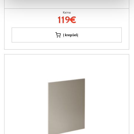
Kaina:
119€
Į krepšelį