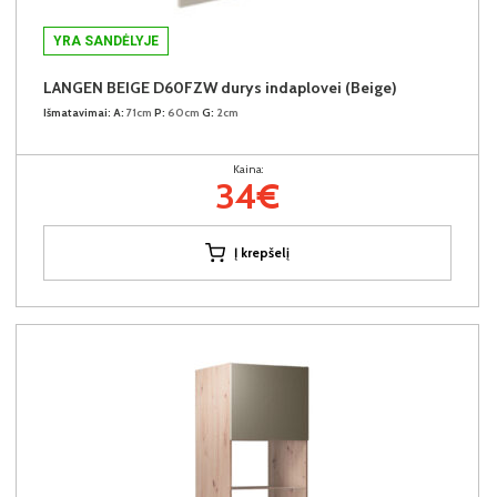
YRA SANDĖLYJE
LANGEN BEIGE D60FZW durys indaplovei (Beige)
Išmatavimai:
A:
71cm
P:
60cm
G:
2cm
Kaina:
34€
Į krepšelį