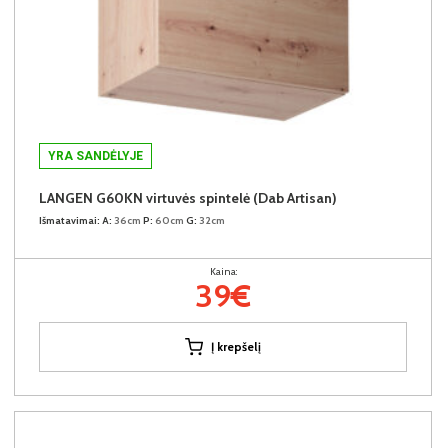
YRA SANDĖLYJE
LANGEN G60KN virtuvės spintelė (Dab Artisan)
Išmatavimai:
A:
36cm
P:
60cm
G:
32cm
Kaina:
39€
Į krepšelį