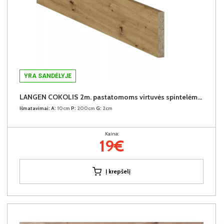
YRA SANDĖLYJE
LANGEN COKOLIS 2m. pastatomoms virtuvės spintelėms (2 metrai)
Išmatavimai:
A:
10cm
P:
200cm
G:
2cm
Kaina:
19€
Į krepšelį