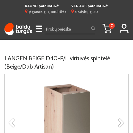
KAUNO parduotuvė:
VILNIAUS parduotuvė:
Jėgainės g. 1, Biruliškės
Sodybų g. 30
0
☰
LANGEN BEIGE D40-P/L virtuvės spintelė
(Beige/Dab Artisan)