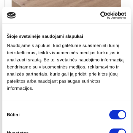
Šioje svetainėje naudojami slapukai
Naudojame slapukus, kad galėtume suasmeninti turinį
bei skelbimus, teikti visuomeninės medijos funkcijas ir
analizuoti srautą. Be to, svetainės naudojimo informaciją
bendriname su visuomeninės medijos, reklamavimo ir
analizės partneriais, kurie gali ją pridėti prie kitos jūsų
YRA SANDĖLYJE
pateiktos arba naudojant paslaugas surinktos
informacijos.
DAB ARTISAN virtuvės spintelių stalviršis (1 centimetras) (Įvykdymo terminas iki 10d.d.)
Išmatavimai:
A:
4cm
P:
1cm
G:
60cm
Sutikimo
Kaina:
Būtini
pasirinkimas
0.40€