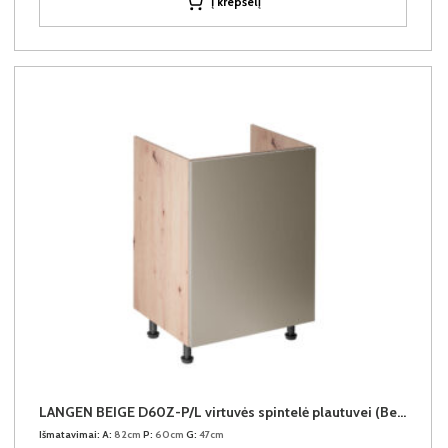
Į krepšelį
LANGEN BEIGE D60Z-P/L virtuvės spintelė plautuvei (Beige/Dab Artisan)
Išmatavimai:
A:
82cm
P:
60cm
G:
47cm