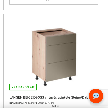
YRA SANDĖLYJE
LANGEN BEIGE D60S3 virtuvės spintelė (Beige/Dab Artisan)
Išmatavimai:
A:
82cm
P:
60cm
G:
47cm
Kiekis: