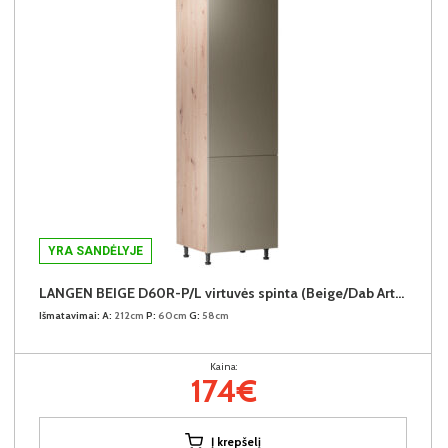
YRA SANDĖLYJE
LANGEN BEIGE D60R-P/L virtuvės spinta (Beige/Dab Artisan)
Išmatavimai:
A:
212cm
P:
60cm
G:
58cm
Kaina:
174€
Į krepšelį