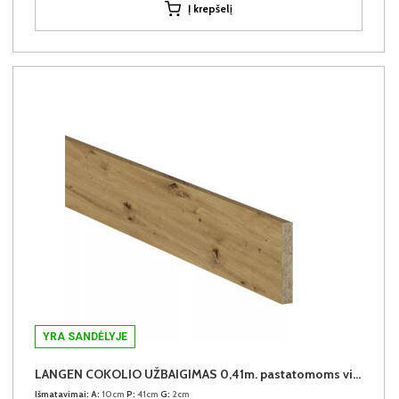
Į krepšelį
YRA SANDĖLYJE
LANGEN COKOLIO UŽBAIGIMAS 0,41m. pastatomoms virtuvės spintelėms (komplekte 2vnt.)
Išmatavimai:
A:
10cm
P:
41cm
G:
2cm