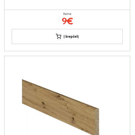
Kaina:
9€
Į krepšelį