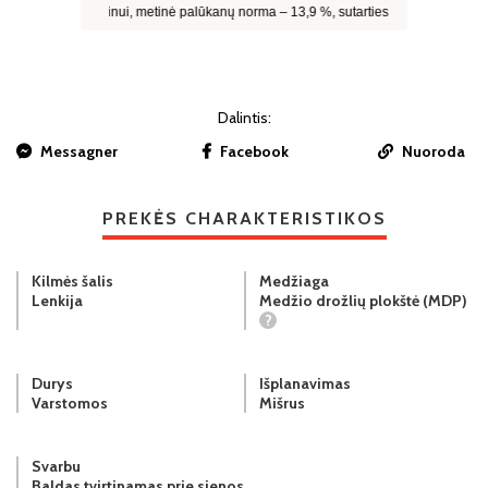
Dalintis:
Messagner
Facebook
Nuoroda
PREKĖS CHARAKTERISTIKOS
Kilmės šalis
Medžiaga
Lenkija
Medžio drožlių plokštė (MDP)
?
Durys
Išplanavimas
Varstomos
Mišrus
Svarbu
Baldas tvirtinamas prie sienos