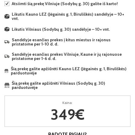
Atsiimti šią prekę Vilniuje (Sodybų g. 30) galite iš karto!
Likutis Kauno LEZ (Jėgainės g. 1, Biruliškės) sandėlyje – 10+
vnt.
Likutis Vilniaus (Sodybų g. 30) sandėlyje – 10+ vnt.
Sandėlyje esančias prekes į kitus miestus ir rajonus
pristatome per 1-10 d. d.
Sandėlyje esančias prekes Vilniuje, Kaune ir jų rajonuose
pristatome per 1-6 d. d.
Šią prekę galite apžiūrėti Kauno LEZ (Jėgainės g. 1, Biruliškės)
parduotuvėje
Šią prekę galite apžiūrėti Vilniaus (Sodybų g. 30)
parduotuvėje
Kaina:
349€
RADOTE PIGIAU?