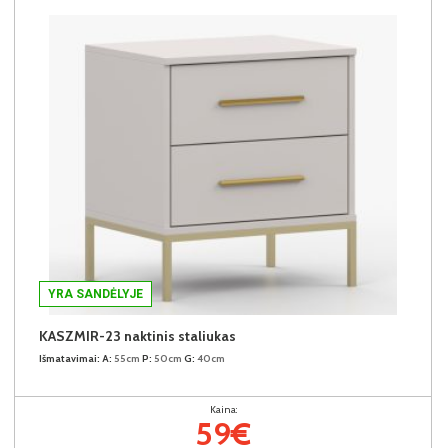
YRA SANDĖLYJE
KASZMIR-23 naktinis staliukas
Išmatavimai:
A:
55cm
P:
50cm
G:
40cm
Kaina:
59€