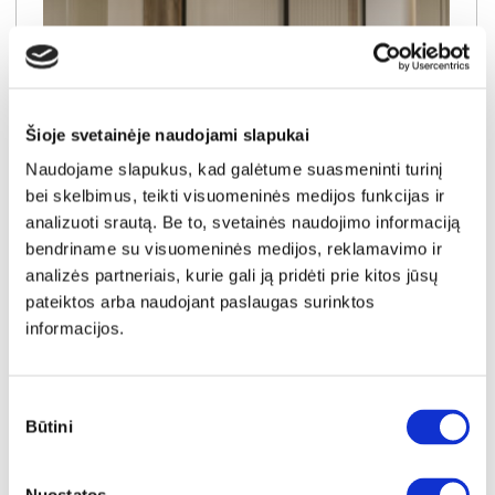
Šioje svetainėje naudojami slapukai
Naudojame slapukus, kad galėtume suasmeninti turinį
IŠPARDAVIMAS
YRA SANDĖLYJE
bei skelbimus, teikti visuomeninės medijos funkcijas ir
analizuoti srautą. Be to, svetainės naudojimo informaciją
SAVONA SVNS92411-T15 spinta be apdailos
bendriname su visuomeninės medijos, reklamavimo ir
Išmatavimai:
A:
211cm
P:
220cm
G:
61cm
analizės partneriais, kurie gali ją pridėti prie kitos jūsų
pateiktos arba naudojant paslaugas surinktos
Kaina taikyta laikotarpiu
Pritaikyta nuolaida
informacijos.
2026-06-16 iki 2026-07-15
- 50€
399€
Kaina galioja sandėlyje esančioms prekėms
349€
Sutikimo
Būtini
pasirinkimas
Į krepšelį