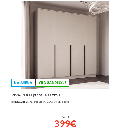
NAUJIENA
YRA SANDĖLYJE
RIVA-200 spinta (Kaszmir)
Išmatavimai:
A:
245cm
P:
200cm
G:
61cm
Kaina:
399€