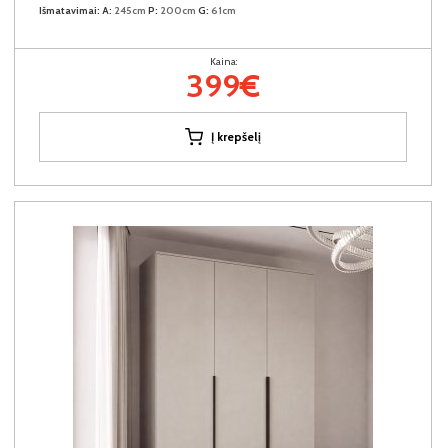
Išmatavimai:
A:
245cm
P:
200cm
G:
61cm
Kaina:
399€
Į krepšelį