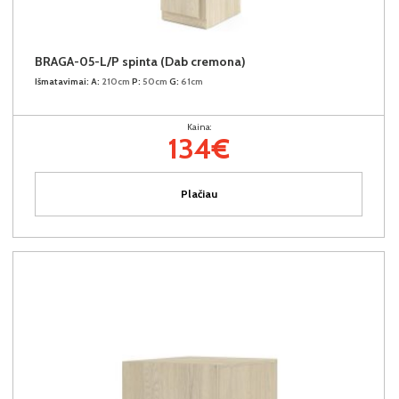
BRAGA-05-L/P spinta (Dab cremona)
Išmatavimai:
A:
210cm
P:
50cm
G:
61cm
Kaina:
134€
Plačiau