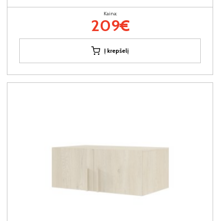
Kaina:
209€
Į krepšelį