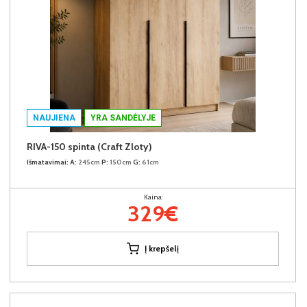
NAUJIENA
YRA SANDĖLYJE
RIVA-150 spinta (Craft Zloty)
Išmatavimai:
A:
245cm
P:
150cm
G:
61cm
Kaina:
329€
Į krepšelį