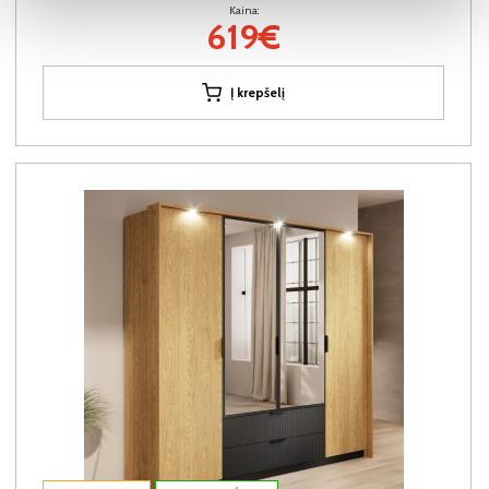
Kaina:
619€
Į krepšelį