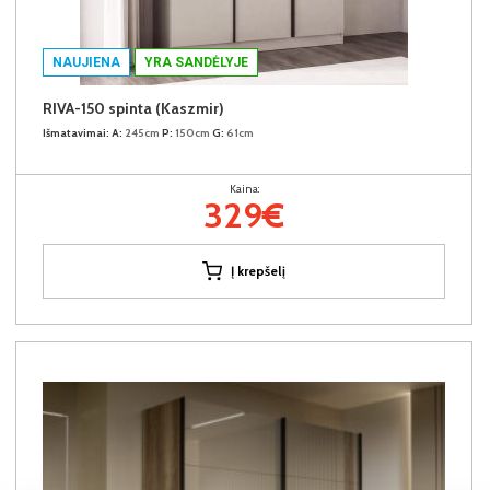
NAUJIENA
YRA SANDĖLYJE
RIVA-150 spinta (Kaszmir)
Išmatavimai:
A:
245cm
P:
150cm
G:
61cm
Kaina:
329€
Į krepšelį