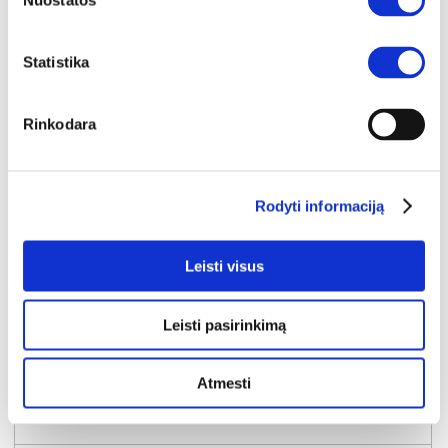
Nuostatos
Statistika
Rinkodara
Rodyti informaciją
Leisti visus
Leisti pasirinkimą
NAUJIENA
YRA SANDĖLYJE
Atmesti
AMARO E spinta
Išmatavimai:
A:
210cm
P:
223cm
G:
60cm