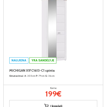
NAUJIENA
YRA SANDĖLYJE
MICHIGAN X1FC1613-C1 spinta
Išmatavimai:
A:
203cm
P:
79cm
G:
36cm
Kaina:
199€
Į krepšelį