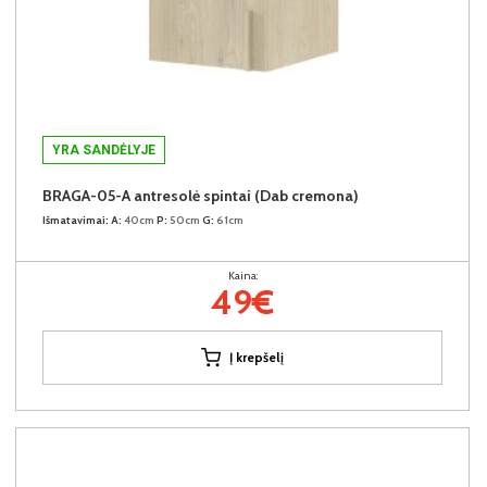
YRA SANDĖLYJE
BRAGA-05-A antresolė spintai (Dab cremona)
Išmatavimai:
A:
40cm
P:
50cm
G:
61cm
Kaina:
49€
Į krepšelį