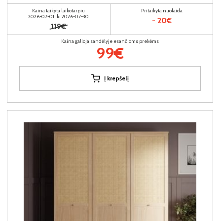
Kaina taikyta laikotarpiu
Pritaikyta nuolaida
2026-07-01 iki 2026-07-30
- 20€
119€
Kaina galioja sandėlyje esančioms prekėms
99€
Į krepšelį