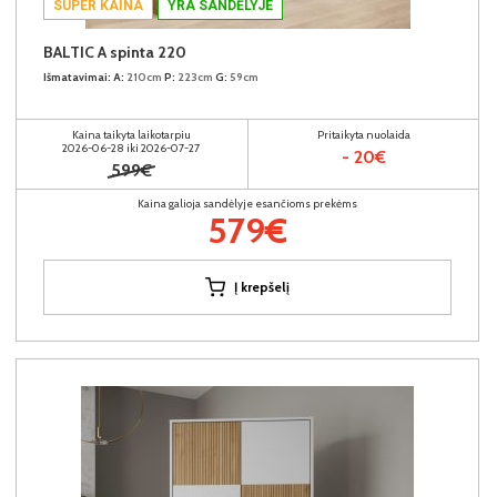
SUPER KAINA
YRA SANDĖLYJE
BALTIC A spinta 220
Išmatavimai:
A:
210cm
P:
223cm
G:
59cm
Kaina taikyta laikotarpiu
Pritaikyta nuolaida
2026-06-28 iki 2026-07-27
- 20€
599€
Kaina galioja sandėlyje esančioms prekėms
579€
Į krepšelį