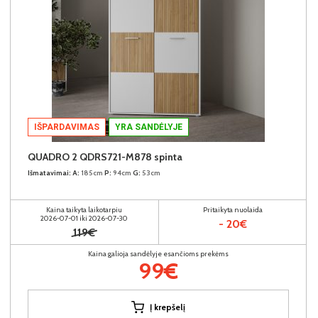
IŠPARDAVIMAS
YRA SANDĖLYJE
QUADRO 2 QDRS721-M878 spinta
Išmatavimai:
A:
185cm
P:
94cm
G:
53cm
Kaina taikyta laikotarpiu
Pritaikyta nuolaida
2026-07-01 iki 2026-07-30
- 20€
119€
Kaina galioja sandėlyje esančioms prekėms
99€
Į krepšelį