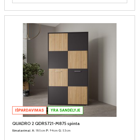
IŠPARDAVIMAS
YRA SANDĖLYJE
QUADRO 2 QDRS721-M875 spinta
Išmatavimai:
A:
185cm
P:
94cm
G:
53cm