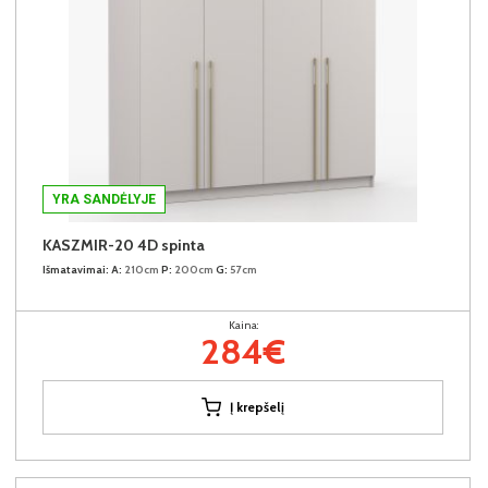
YRA SANDĖLYJE
KASZMIR-20 4D spinta
Išmatavimai:
A:
210cm
P:
200cm
G:
57cm
Kaina:
284€
Į krepšelį