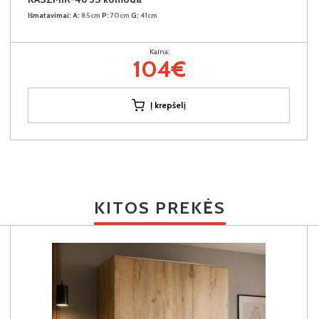
Išmatavimai:
A:
85cm
P:
70cm
G:
41cm
Kaina:
104€
Į krepšelį
KITOS PREKĖS