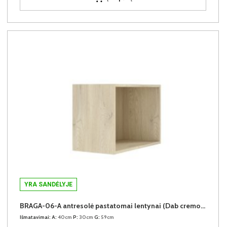
YRA SANDĖLYJE
BRAGA-06-A antresolė pastatomai lentynai (Dab cremona)
Išmatavimai:
A:
40cm
P:
30cm
G:
59cm