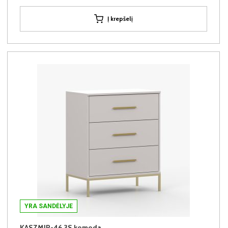
Į krepšelį
YRA SANDĖLYJE
KASZMIR-46 3S komoda