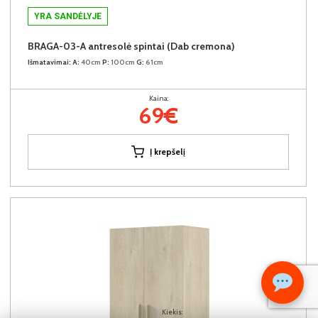
YRA SANDĖLYJE
BRAGA-03-A antresolė spintai (Dab cremona)
Išmatavimai:
A:
40cm
P:
100cm
G:
61cm
Kaina:
69€
Į krepšelį
Kiekis: