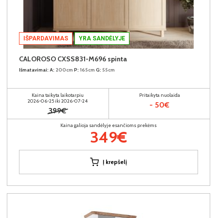
IŠPARDAVIMAS
YRA SANDĖLYJE
CALOROSO CXSS831-M696 spinta
Išmatavimai:
A:
200cm
P:
165cm
G:
55cm
Kaina taikyta laikotarpiu
Pritaikyta nuolaida
2026-06-25 iki 2026-07-24
- 50€
399€
Kaina galioja sandėlyje esančioms prekėms
349€
Į krepšelį