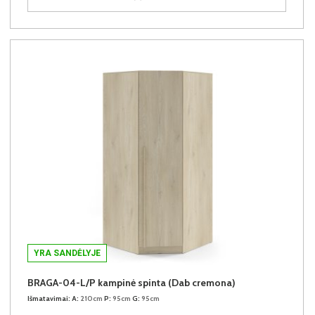
YRA SANDĖLYJE
BRAGA-04-L/P kampinė spinta (Dab cremona)
Išmatavimai:
A:
210cm
P:
95cm
G:
95cm