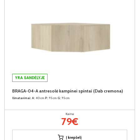
YRA SANDĖLYJE
BRAGA-04-A antresolė kampinei spintai (Dab cremona)
Išmatavimai:
A:
40cm
P:
95cm
G:
95cm
Kaina:
79€
Į krepšelį