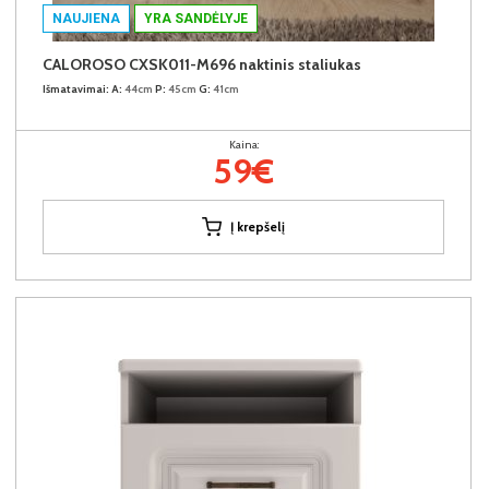
NAUJIENA
YRA SANDĖLYJE
CALOROSO CXSK011-M696 naktinis staliukas
Išmatavimai:
A:
44cm
P:
45cm
G:
41cm
Kaina:
59€
Į krepšelį