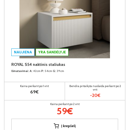
NAUJIENA
YRA SANDĖLYJE
ROYAL S54 naktinis staliukas
Išmatavimai:
A:
42cm
P:
54cm
G:
39cm
Kaina perkant po 1 vnt
Bendra pritaikyta nuolaida perkant po 2
vnt
69€
-20€
Kaina perkant po 2 vnt
59€
Į krepšelį