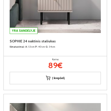
YRA SANDĖLYJE
SOPHIE 24 naktinis staliukas
Išmatavimai:
A:
53cm
P:
40cm
G:
34cm
Kaina:
89€
Į krepšelį