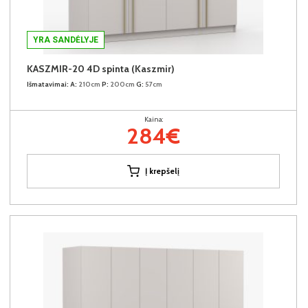
YRA SANDĖLYJE
KASZMIR-20 4D spinta (Kaszmir)
Išmatavimai:
A:
210cm
P:
200cm
G:
57cm
Kaina:
284€
Į krepšelį