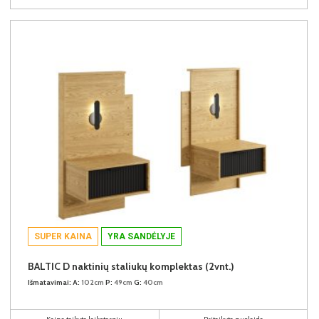
SUPER KAINA
YRA SANDĖLYJE
BALTIC D naktinių staliukų komplektas (2vnt.)
Išmatavimai:
A:
102cm
P:
49cm
G:
40cm