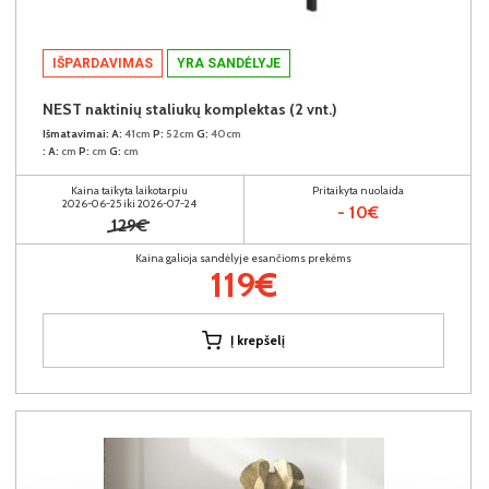
IŠPARDAVIMAS
YRA SANDĖLYJE
NEST naktinių staliukų komplektas (2 vnt.)
Išmatavimai:
A:
41cm
P:
52cm
G:
40cm
:
A:
cm
P:
cm
G:
cm
Kaina taikyta laikotarpiu
Pritaikyta nuolaida
2026-06-25 iki 2026-07-24
- 10€
129€
Kaina galioja sandėlyje esančioms prekėms
119€
Į krepšelį