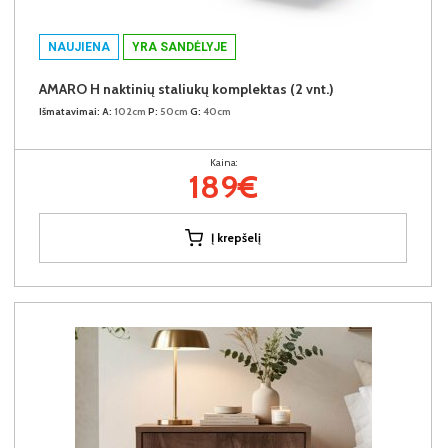
NAUJIENA
YRA SANDĖLYJE
AMARO H naktinių staliukų komplektas (2 vnt.)
Išmatavimai:
A:
102cm
P:
50cm
G:
40cm
Kaina:
189€
Į krepšelį