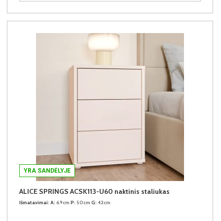
YRA SANDĖLYJE
ALICE SPRINGS ACSK113-U60 naktinis staliukas
Išmatavimai:
A:
69cm
P:
50cm
G:
42cm