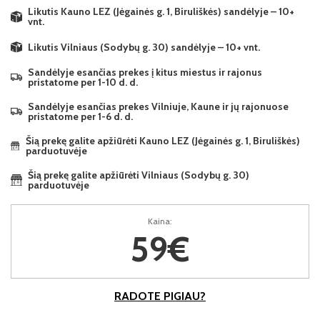
Likutis Kauno LEZ (Jėgainės g. 1, Biruliškės) sandėlyje – 10+
vnt.
Likutis Vilniaus (Sodybų g. 30) sandėlyje – 10+ vnt.
Sandėlyje esančias prekes į kitus miestus ir rajonus
pristatome per 1-10 d. d.
Sandėlyje esančias prekes Vilniuje, Kaune ir jų rajonuose
pristatome per 1-6 d. d.
Šią prekę galite apžiūrėti Kauno LEZ (Jėgainės g. 1, Biruliškės)
parduotuvėje
Šią prekę galite apžiūrėti Vilniaus (Sodybų g. 30)
parduotuvėje
Kaina:
59€
RADOTE PIGIAU?