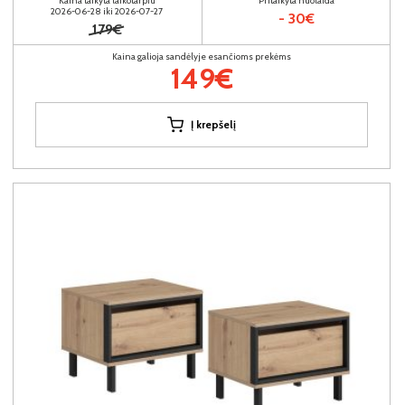
Kaina taikyta laikotarpiu
Pritaikyta nuolaida
2026-06-28 iki 2026-07-27
- 30€
179€
Kaina galioja sandėlyje esančioms prekėms
149€
Į krepšelį