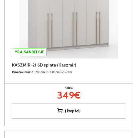
YRA SANDĖLYJE
KASZMIR-21 6D spinta (Kaszmir)
Išmatavimai:
A:
210cm
P:
230cm
G:
57cm
Kaina:
349€
Į krepšelį