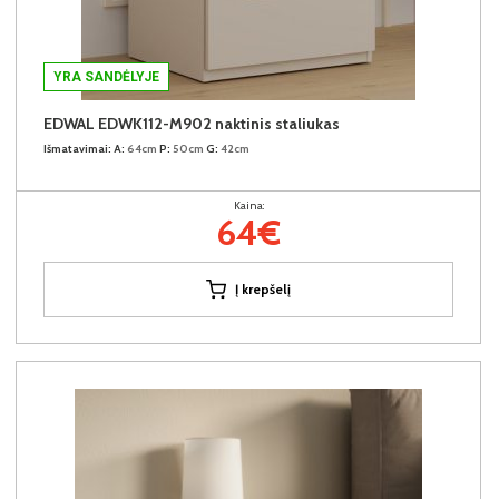
YRA SANDĖLYJE
EDWAL EDWK112-M902 naktinis staliukas
Išmatavimai:
A:
64cm
P:
50cm
G:
42cm
Kaina:
64€
Į krepšelį