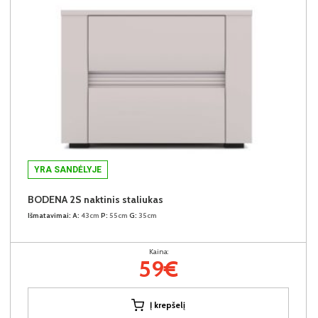
YRA SANDĖLYJE
BODENA 2S naktinis staliukas
Išmatavimai:
A:
43cm
P:
55cm
G:
35cm
Kaina:
59€
Į krepšelį