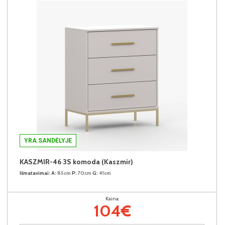
YRA SANDĖLYJE
KASZMIR-46 3S komoda (Kaszmir)
Išmatavimai:
A:
85cm
P:
70cm
G:
41cm
Kaina:
104€