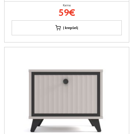
Kaina:
59€
Į krepšelį