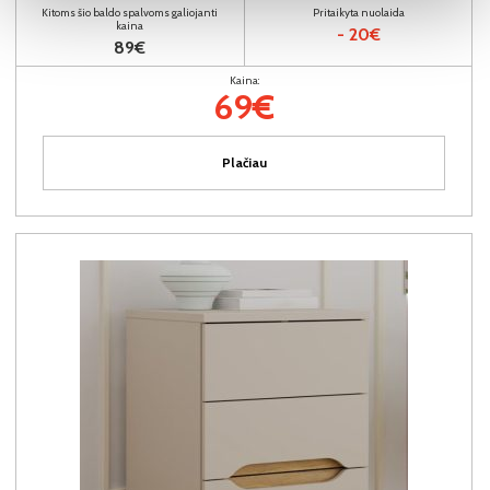
Kitoms šio baldo spalvoms galiojanti
Pritaikyta nuolaida
kaina
- 20€
89€
Kaina:
69€
Plačiau