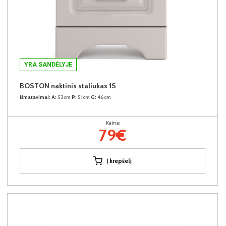
YRA SANDĖLYJE
BOSTON naktinis staliukas 1S
Išmatavimai:
A:
53cm
P:
51cm
G:
46cm
Kaina:
79€
Į krepšelį