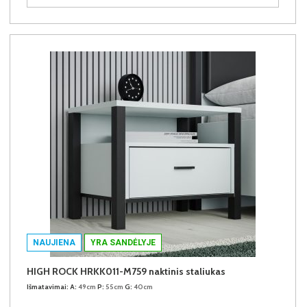
NAUJIENA
YRA SANDĖLYJE
HIGH ROCK HRKK011-M759 naktinis staliukas
Išmatavimai:
A:
49cm
P:
55cm
G:
40cm