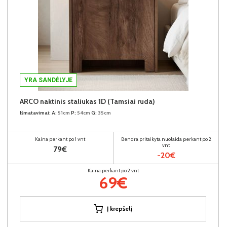
YRA SANDĖLYJE
ARCO naktinis staliukas 1D (Tamsiai ruda)
Išmatavimai:
A:
51cm
P:
54cm
G:
35cm
Kaina perkant po 1 vnt
Bendra pritaikyta nuolaida perkant po 2
vnt
79€
-20€
Kaina perkant po 2 vnt
69€
Į krepšelį