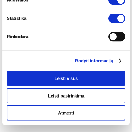
Nuostatos
Statistika
Rinkodara
Rodyti informaciją
Leisti visus
Leisti pasirinkimą
EKSPOZICINĖ PREKĖ
NUKAINOTA
Atmesti
MAZOMA naktinis staliukas (Juoda)
Išmatavimai:
A:
54cm
P:
42cm
G:
39cm