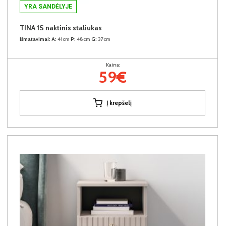
YRA SANDĖLYJE
TINA 1S naktinis staliukas
Išmatavimai:
A:
41cm
P:
48cm
G:
37cm
Kaina:
59€
Į krepšelį