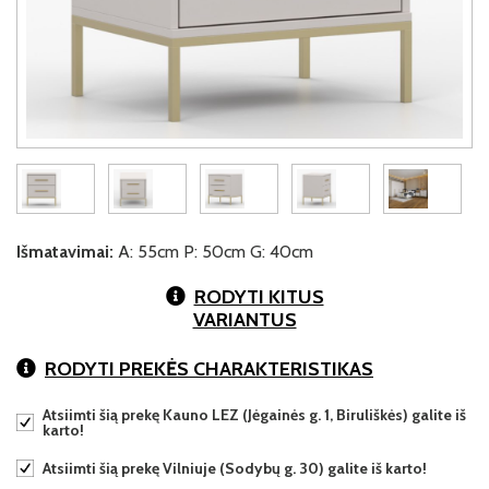
Išmatavimai:
A: 55cm P: 50cm G: 40cm
RODYTI KITUS
VARIANTUS
RODYTI PREKĖS CHARAKTERISTIKAS
Atsiimti šią prekę Kauno LEZ (Jėgainės g. 1, Biruliškės) galite iš
karto!
Atsiimti šią prekę Vilniuje (Sodybų g. 30) galite iš karto!