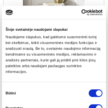
Šioje svetainėje naudojami slapukai
Naudojame slapukus, kad galėtume suasmeninti turinį
bei skelbimus, teikti visuomeninės medijos funkcijas ir
analizuoti srautą. Be to, svetainės naudojimo informaciją
bendriname su visuomeninės medijos, reklamavimo ir
NAUJIENA
YRA SANDĖLYJE
analizės partneriais, kurie gali ją pridėti prie kitos jūsų
pateiktos arba naudojant paslaugas surinktos
MAZOMA naktinis staliukas (Kazmir)
informacijos.
Išmatavimai:
A:
54cm
P:
42cm
G:
32cm
Kaina:
89€
Sutikimo
Būtini
pasirinkimas
Į krepšelį