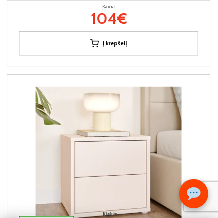
Kaina:
104€
Į krepšelį
Kiekis: