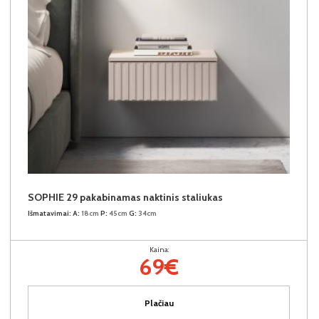
SOPHIE 29 pakabinamas naktinis staliukas
Išmatavimai:
A:
18cm
P:
45cm
G:
34cm
Kaina:
69€
Plačiau