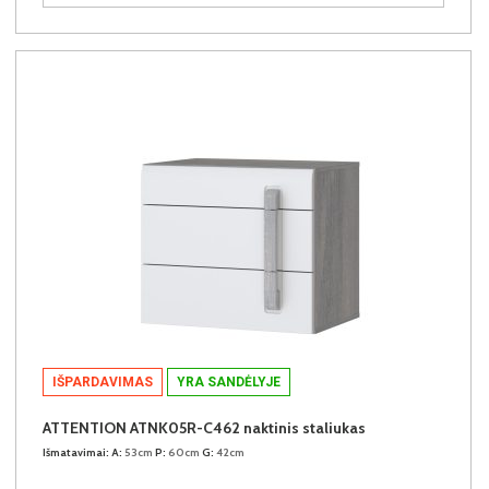
IŠPARDAVIMAS
YRA SANDĖLYJE
ATTENTION ATNK05R-C462 naktinis staliukas
Išmatavimai:
A:
53cm
P:
60cm
G:
42cm