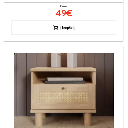
Kaina:
49€
Į krepšelį