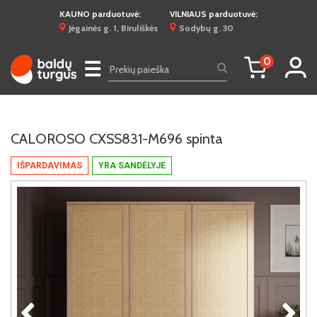
KAUNO parduotuvė:
VILNIAUS parduotuvė:
Jėgainės g. 1, Biruliškės
Sodybų g. 30
0
☰
CALOROSO CXSS831-M696 spinta
IŠPARDAVIMAS
YRA SANDĖLYJE