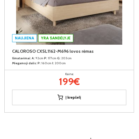
NAUJIENA
YRA SANDĖLYJE
CALOROSO CXSL1162-M696 lovos rėmas
Išmatavimai:
A:
92cm
P:
177cm
G:
203cm
Miegamoji dalis:
P:
160cm
I:
200cm
Kaina:
199€
Į krepšelį