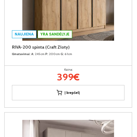
NAUJIENA
YRA SANDĖLYJE
RIVA-200 spinta (Craft Zloty)
Išmatavimai:
A:
245cm
P:
200cm
G:
61cm
Kaina:
399€
Į krepšelį