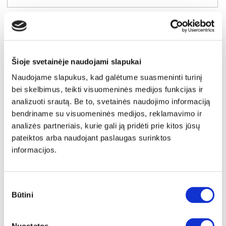
Šioje svetainėje naudojami slapukai
Naudojame slapukus, kad galėtume suasmeninti turinį
bei skelbimus, teikti visuomeninės medijos funkcijas ir
analizuoti srautą. Be to, svetainės naudojimo informaciją
bendriname su visuomeninės medijos, reklamavimo ir
analizės partneriais, kurie gali ją pridėti prie kitos jūsų
pateiktos arba naudojant paslaugas surinktos
informacijos.
IŠPARDAVIMAS
YRA SANDĖLYJE
Sutikimo
SAVONA SVNS92411-T15 spinta be apdailos
Būtini
pasirinkimas
Išmatavimai:
A:
211cm
P:
220cm
G:
61cm