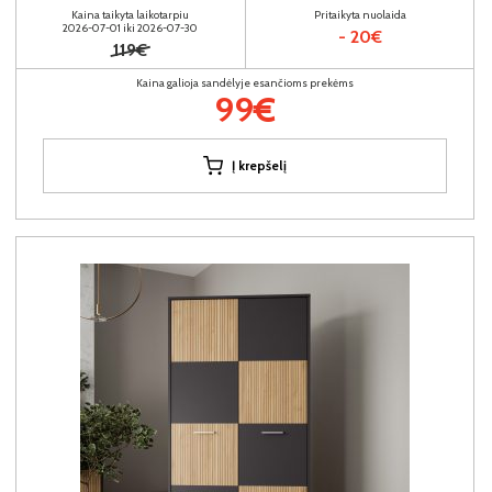
Kaina taikyta laikotarpiu
Pritaikyta nuolaida
2026-07-01 iki 2026-07-30
- 20€
119€
Kaina galioja sandėlyje esančioms prekėms
99€
Į krepšelį