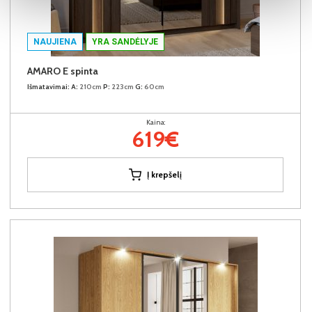
NAUJIENA
YRA SANDĖLYJE
AMARO E spinta
Išmatavimai:
A:
210cm
P:
223cm
G:
60cm
Kaina:
619€
Į krepšelį