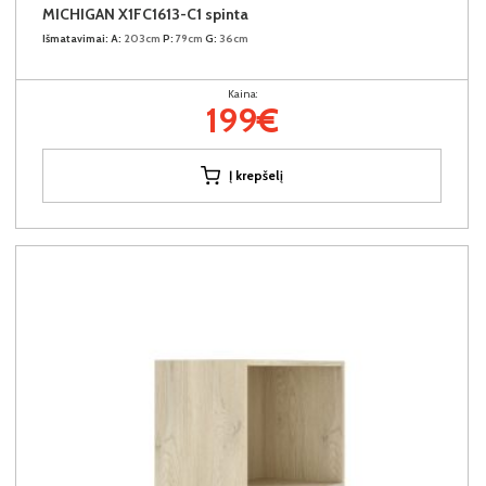
MICHIGAN X1FC1613-C1 spinta
Išmatavimai:
A:
203cm
P:
79cm
G:
36cm
Kaina:
199€
Į krepšelį