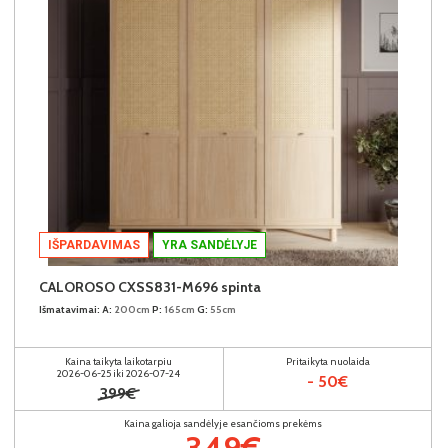
IŠPARDAVIMAS
YRA SANDĖLYJE
CALOROSO CXSS831-M696 spinta
Išmatavimai:
A:
200cm
P:
165cm
G:
55cm
Kaina taikyta laikotarpiu
Pritaikyta nuolaida
2026-06-25 iki 2026-07-24
- 50€
399€
Kaina galioja sandėlyje esančioms prekėms
349€