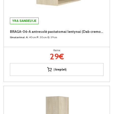
YRA SANDĖLYJE
BRAGA-06-A antresolė pastatomai lentynai (Dab cremona)
Išmatavimai:
A:
40cm
P:
30cm
G:
59cm
Kaina:
29€
Į krepšelį