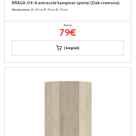
BRAGA-04-A antresolė kampinei spintai (Dab cremona)
Išmatavimai:
A:
40cm
P:
95cm
G:
95cm
Kaina:
79€
Į krepšelį