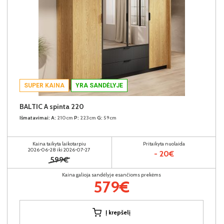
SUPER KAINA
YRA SANDĖLYJE
BALTIC A spinta 220
Išmatavimai:
A:
210cm
P:
223cm
G:
59cm
Kaina taikyta laikotarpiu
Pritaikyta nuolaida
2026-06-28 iki 2026-07-27
- 20€
599€
Kaina galioja sandėlyje esančioms prekėms
579€
Į krepšelį