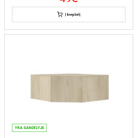
Į krepšelį
YRA SANDĖLYJE