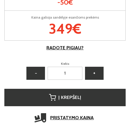
-50€
Kaina galioja sandėlyje esančioms prekėms
349€
RADOTE PIGIAU?
Kiekis:
−
+
Į KREPŠELĮ
PRISTATYMO KAINA