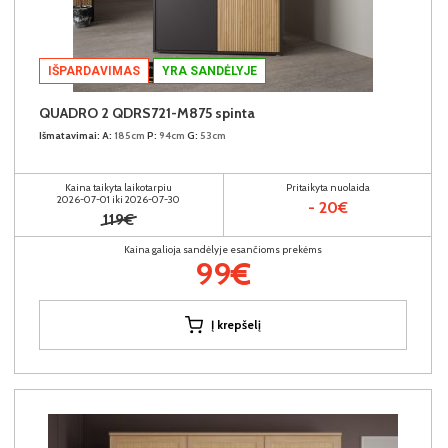
IŠPARDAVIMAS
YRA SANDĖLYJE
QUADRO 2 QDRS721-M875 spinta
Išmatavimai:
A:
185cm
P:
94cm
G:
53cm
Kaina taikyta laikotarpiu
Pritaikyta nuolaida
2026-07-01 iki 2026-07-30
- 20€
119€
Kaina galioja sandėlyje esančioms prekėms
99€
Į krepšelį