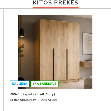
KITOS PREKĖS
NAUJIENA
YRA SANDĖLYJE
RIVA-150 spinta (Craft Zloty)
Išmatavimai:
A:
245cm
P:
150cm
G:
61cm