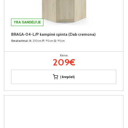
YRA SANDĖLYJE
BRAGA-04-L/P kampinė spinta (Dab cremona)
Išmatavimai:
A:
210cm
P:
95cm
G:
95cm
Kaina:
209€
Į krepšelį