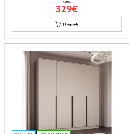
Kaina:
329€
Į krepšelį