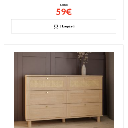
Kaina:
59€
Į krepšelį