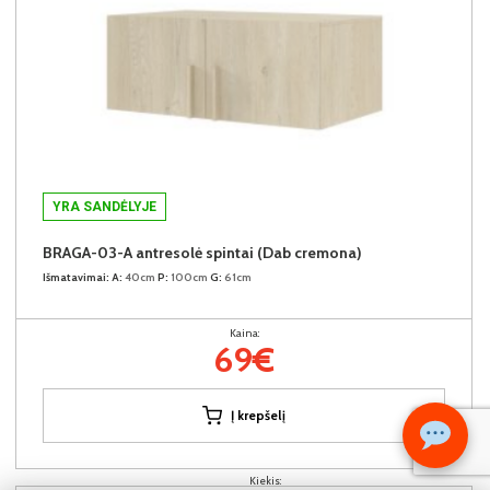
YRA SANDĖLYJE
BRAGA-03-A antresolė spintai (Dab cremona)
Išmatavimai:
A:
40cm
P:
100cm
G:
61cm
Kaina:
69€
Į krepšelį
Kiekis: