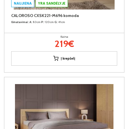
NAUJIENA
YRA SANDĖLYJE
CALOROSO CXSK221-M696 komoda
Išmatavimai:
A:
83cm
P:
120cm
G:
41cm
Kaina:
219€
Į krepšelį