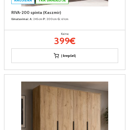
NAUJIENA
YRA SANDĖLYJE
RIVA-200 spinta (Kaszmir)
Išmatavimai:
A:
245cm
P:
200cm
G:
61cm
Kaina:
399€
Į krepšelį