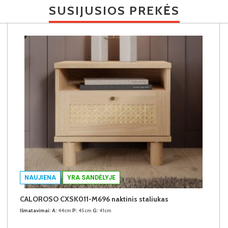
SUSIJUSIOS PREKĖS
NAUJIENA
YRA SANDĖLYJE
CALOROSO CXSK011-M696 naktinis staliukas
Išmatavimai:
A:
44cm
P:
45cm
G:
41cm