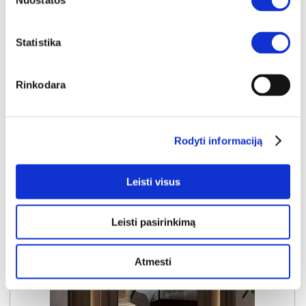
Nuostatos
Kaina taikyta laikotarpiu
Pritaikyta nuolaida
2026-06-16 iki 2026-07-15
- 50€
399€
Statistika
Kaina galioja sandėlyje esančioms prekėms
349€
Rinkodara
Į krepšelį
Rodyti informaciją
Leisti visus
Leisti pasirinkimą
Atmesti