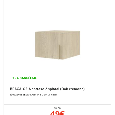
YRA SANDĖLYJE
BRAGA-05-A antresolė spintai (Dab cremona)
Išmatavimai:
A:
40cm
P:
50cm
G:
61cm
Kaina:
49€