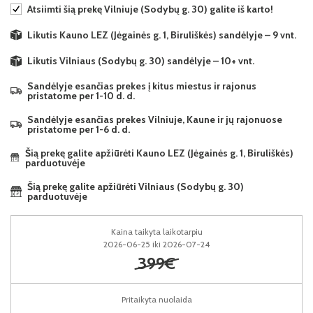
Atsiimti šią prekę Vilniuje (Sodybų g. 30) galite iš karto!
Likutis Kauno LEZ (Jėgainės g. 1, Biruliškės) sandėlyje – 9 vnt.
Likutis Vilniaus (Sodybų g. 30) sandėlyje – 10+ vnt.
Sandėlyje esančias prekes į kitus miestus ir rajonus
pristatome per 1-10 d. d.
Sandėlyje esančias prekes Vilniuje, Kaune ir jų rajonuose
pristatome per 1-6 d. d.
Šią prekę galite apžiūrėti Kauno LEZ (Jėgainės g. 1, Biruliškės)
parduotuvėje
Šią prekę galite apžiūrėti Vilniaus (Sodybų g. 30)
parduotuvėje
Kaina taikyta laikotarpiu
2026-06-25 iki 2026-07-24
399€
Pritaikyta nuolaida