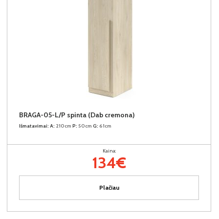
BRAGA-05-L/P spinta (Dab cremona)
Išmatavimai:
A:
210cm
P:
50cm
G:
61cm
Kaina:
134€
Plačiau