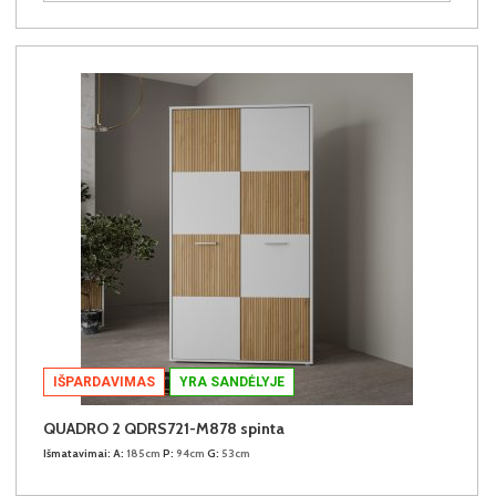
IŠPARDAVIMAS
YRA SANDĖLYJE
QUADRO 2 QDRS721-M878 spinta
Išmatavimai:
A:
185cm
P:
94cm
G:
53cm