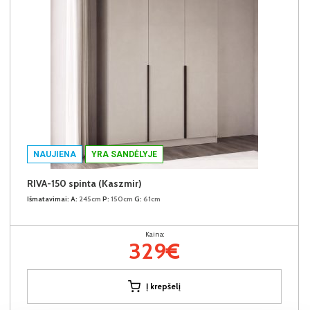
NAUJIENA
YRA SANDĖLYJE
RIVA-150 spinta (Kaszmir)
Išmatavimai:
A:
245cm
P:
150cm
G:
61cm
Kaina:
329€
Į krepšelį