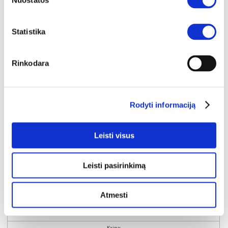
Nuostatos
Statistika
Rinkodara
Rodyti informaciją
Leisti visus
Leisti pasirinkimą
NAUJIENA
YRA SANDĖLYJE
SEMI B komoda-indauja 4D
Atmesti
Išmatavimai:
A:
84cm
P:
204cm
G:
40cm
Kaina: