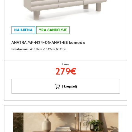
NAUJIENA
YRA SANDĖLYJE
ANATRA MF-N24-05-ANAT-BE komoda
Išmatavimai:
A:
80cm
P:
149cm
G:
41cm
Kaina:
279€
Į krepšelį