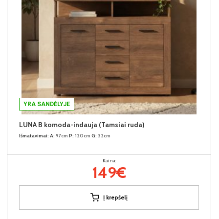
YRA SANDĖLYJE
LUNA B komoda-indauja (Tamsiai ruda)
Išmatavimai:
A:
97cm
P:
120cm
G:
32cm
Kaina:
149€
Į krepšelį