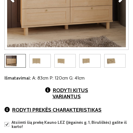
Išmatavimai:
A: 83cm P: 120cm G: 41cm
RODYTI KITUS
VARIANTUS
RODYTI PREKĖS CHARAKTERISTIKAS
Atsiimti šią prekę Kauno LEZ (Jėgainės g. 1, Biruliškės) galite iš
karto!