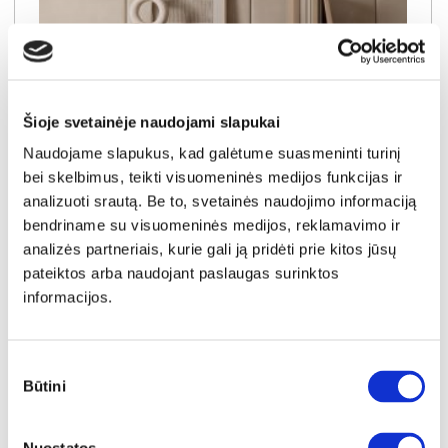
Šioje svetainėje naudojami slapukai
Naudojame slapukus, kad galėtume suasmeninti turinį
bei skelbimus, teikti visuomeninės medijos funkcijas ir
analizuoti srautą. Be to, svetainės naudojimo informaciją
NAUJIENA
YRA SANDĖLYJE
bendriname su visuomeninės medijos, reklamavimo ir
analizės partneriais, kurie gali ją pridėti prie kitos jūsų
SEMI C komoda-indauja 3D3S
pateiktos arba naudojant paslaugas surinktos
Išmatavimai:
A:
84cm
P:
154cm
G:
40cm
informacijos.
Kaina:
319€
Sutikimo
Būtini
pasirinkimas
Į krepšelį