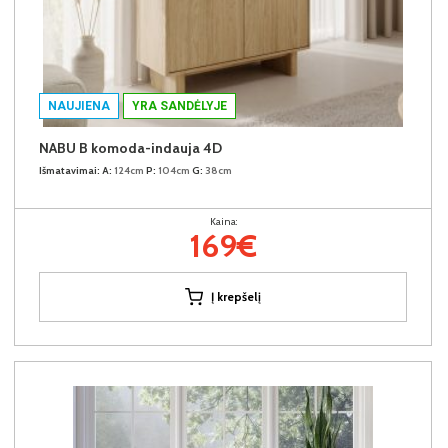
NAUJIENA
YRA SANDĖLYJE
NABU B komoda-indauja 4D
Išmatavimai:
A:
124cm
P:
104cm
G:
38cm
Kaina:
169€
Į krepšelį