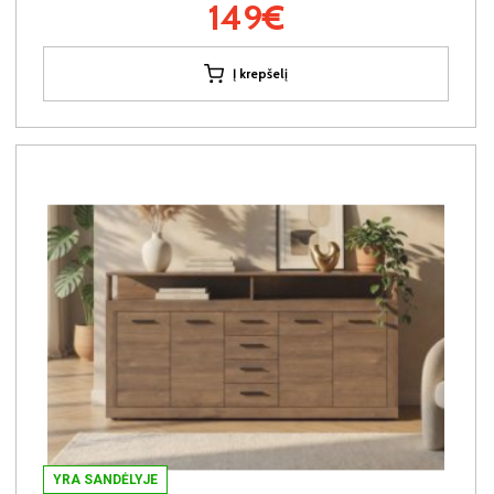
149€
Į krepšelį
YRA SANDĖLYJE