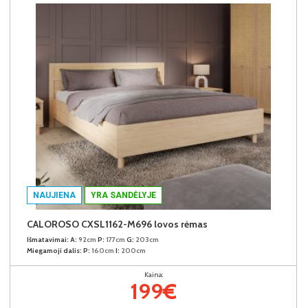
NAUJIENA
YRA SANDĖLYJE
CALOROSO CXSL1162-M696 lovos rėmas
Išmatavimai:
A:
92cm
P:
177cm
G:
203cm
Miegamoji dalis:
P:
160cm
I:
200cm
Kaina:
199€