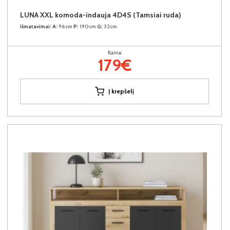
LUNA XXL komoda-indauja 4D4S (Tamsiai ruda)
Išmatavimai:
A:
96cm
P:
190cm
G:
32cm
Kaina:
179€
Į krepšelį