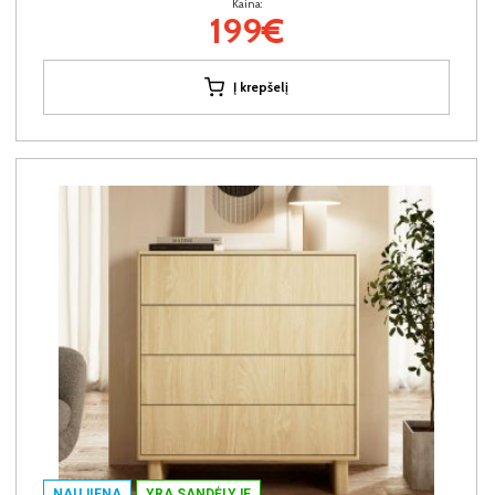
Kaina:
199€
Į krepšelį
NAUJIENA
YRA SANDĖLYJE