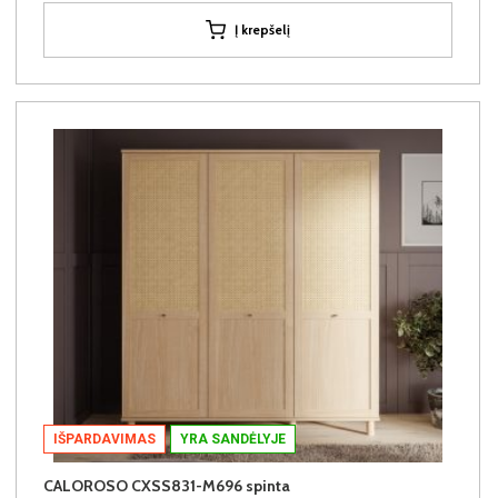
Į krepšelį
IŠPARDAVIMAS
YRA SANDĖLYJE
CALOROSO CXSS831-M696 spinta