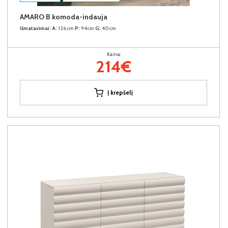
AMARO B komoda-indauja
Išmatavimai:
A:
126cm
P:
94cm
G:
40cm
Kaina:
214€
Į krepšelį