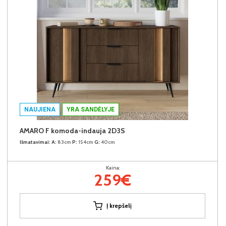
NAUJIENA
YRA SANDĖLYJE
AMARO F komoda-indauja 2D3S
Išmatavimai:
A:
83cm
P:
154cm
G:
40cm
Kaina:
259€
Į krepšelį