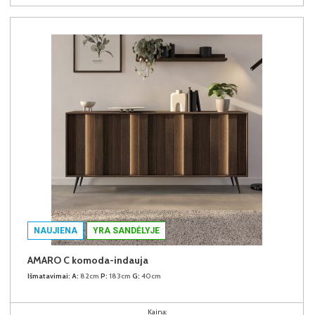
NAUJIENA
YRA SANDĖLYJE
AMARO C komoda-indauja
Išmatavimai:
A:
82cm
P:
183cm
G:
40cm
Kaina: