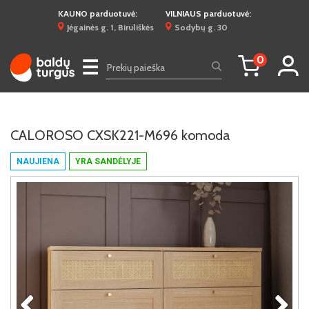
KAUNO parduotuvė:
VILNIAUS parduotuvė:
Jėgainės g. 1, Biruliškės
Sodybų g. 30
0
☰
CALOROSO CXSK221-M696 komoda
NAUJIENA
YRA SANDĖLYJE