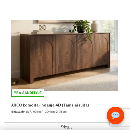
YRA SANDĖLYJE
ARCO komoda-indauja 4D (Tamsiai ruda)
Išmatavimai:
A:
83cm
P:
204cm
G:
35cm
Kaina:
Kiekis: