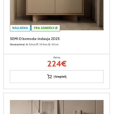
NAUJIENA
YRA SANDĖLYJE
SEMI D komoda-indauja 2D2S
Išmatavimai:
A:
84cm
P:
104cm
G:
40cm
Kaina:
224€
Į krepšelį