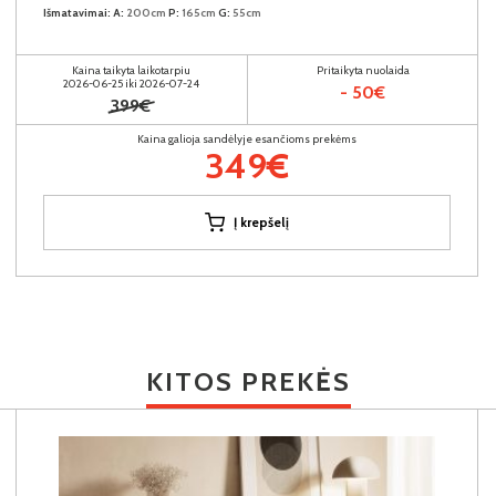
Išmatavimai:
A:
200cm
P:
165cm
G:
55cm
Kaina taikyta laikotarpiu
Pritaikyta nuolaida
2026-06-25 iki 2026-07-24
- 50€
399€
Kaina galioja sandėlyje esančioms prekėms
349€
Į krepšelį
KITOS PREKĖS