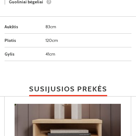
Guoliniai bėgeliai
?
Aukštis
83cm
Plotis
120cm
Gylis
41cm
SUSIJUSIOS PREKĖS