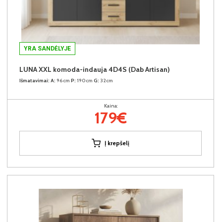
YRA SANDĖLYJE
LUNA XXL komoda-indauja 4D4S (Dab Artisan)
Išmatavimai:
A:
96cm
P:
190cm
G:
32cm
Kaina:
179€
Į krepšelį