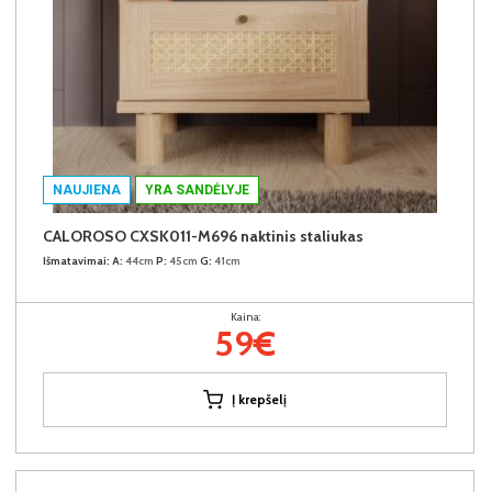
NAUJIENA
YRA SANDĖLYJE
CALOROSO CXSK011-M696 naktinis staliukas
Išmatavimai:
A:
44cm
P:
45cm
G:
41cm
Kaina:
59€
Į krepšelį