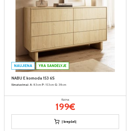
NAUJIENA
YRA SANDĖLYJE
NABU E komoda 153 6S
Išmatavimai:
A:
83cm
P:
153cm
G:
38cm
Kaina:
199€
Į krepšelį