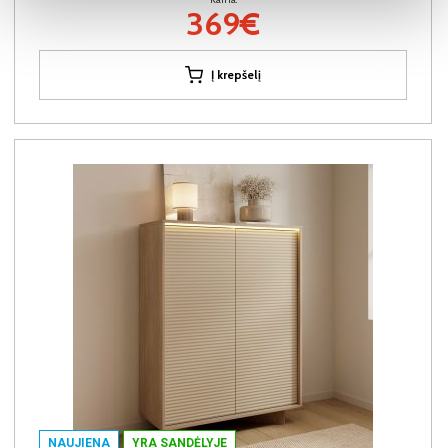
369€
Į krepšelį
NAUJIENA
YRA SANDĖLYJE