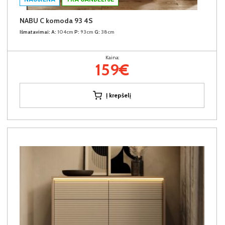
NABU C komoda 93 4S
Išmatavimai:
A:
104cm
P:
93cm
G:
38cm
Kaina:
159€
Į krepšelį