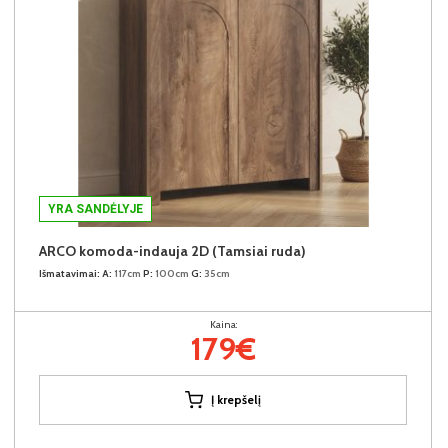
YRA SANDĖLYJE
ARCO komoda-indauja 2D (Tamsiai ruda)
Išmatavimai:
A:
117cm
P:
100cm
G:
35cm
Kaina:
179€
Į krepšelį