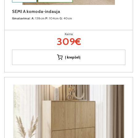
SEMI A komoda-indauja
Išmatavimai:
A:
138cm
P:
104cm
G:
40cm
Kaina:
309€
Į krepšelį