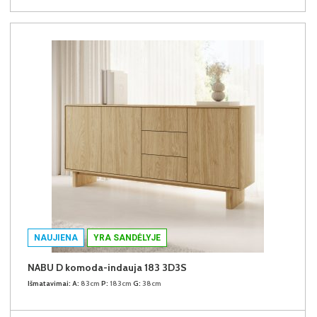
NAUJIENA
YRA SANDĖLYJE
NABU D komoda-indauja 183 3D3S
Išmatavimai:
A:
83cm
P:
183cm
G:
38cm