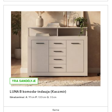
YRA SANDĖLYJE
LUNA B komoda-indauja (Kaszmir)
Išmatavimai:
A:
97cm
P:
120cm
G:
32cm
Kaina: