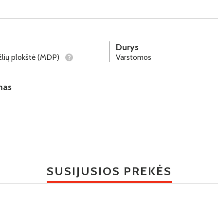
Durys
lių plokštė (MDP)
Varstomos
?
mas
SUSIJUSIOS PREKĖS