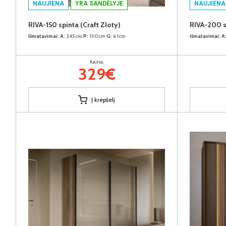
NAUJIENA
YRA SANDĖLYJE
NAUJIENA
RIVA-150 spinta (Craft Zloty)
RIVA-200 s
Išmatavimai:
A:
245cm
P:
150cm
G:
61cm
Išmatavimai:
A
Kaina:
329€
Į krepšelį