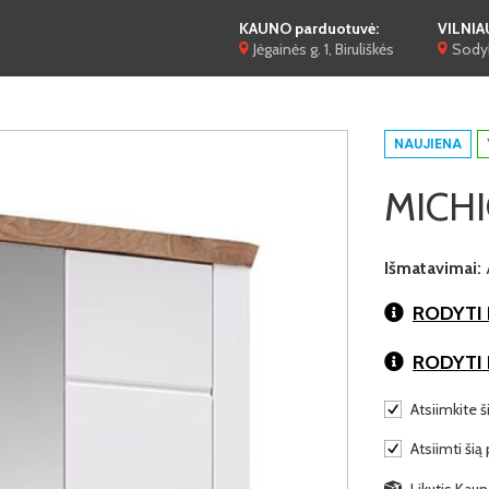
KAUNO parduotuvė:
VILNIA
Jėgainės g. 1, Biruliškės
Sodyb
NAUJIENA
MICHI
Išmatavimai:
RODYTI 
RODYTI
Atsiimkite š
Atsiimti šią 
Likutis Kauno