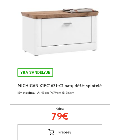
YRA SANDĖLYJE
MICHIGAN X1FC1631-C1 batų dėžė-spintelė
Išmatavimai:
A:
43cm
P:
79cm
G:
36cm
Kaina:
79€
Į krepšelį