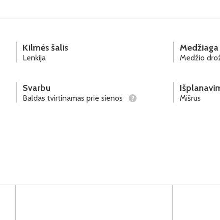
Kilmės šalis
Medžiaga
Lenkija
Medžio drož
Svarbu
Išplanavi
Baldas tvirtinamas prie sienos
Mišrus
?