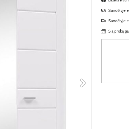
Sandėlyje es
Sandėlyje es
Šią prekę ga