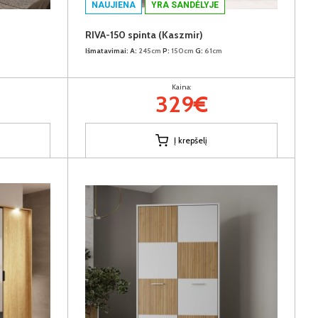
NAUJIENA
YRA SANDĖLYJE
RIVA-150 spinta (Kaszmir)
Išmatavimai:
A:
245cm
P:
150cm
G:
61cm
Kaina:
329€
Į krepšelį