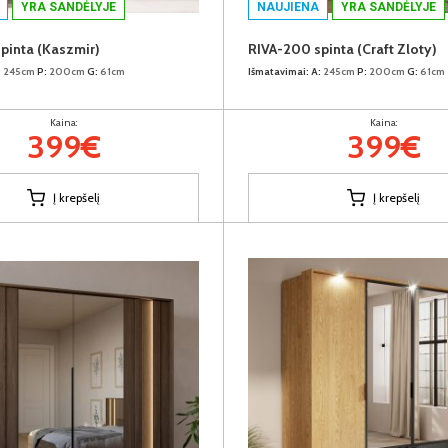
YRA SANDĖLYJE
NAUJIENA
YRA SANDĖLYJE
pinta (Kaszmir)
RIVA-200 spinta (Craft Zloty)
:
245cm
P:
200cm
G:
61cm
Išmatavimai:
A:
245cm
P:
200cm
G:
61cm
Kaina:
Kaina:
399€
399€
Į krepšelį
Į krepšelį