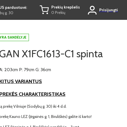
Prekių krepšelis
US parduotuvė:
Prisijungti
0 Prekių
ų g. 30
YRA SANDĖLYJE
GAN X1FC1613-C1 spinta
A: 203cm P: 79cm G: 36cm
KITUS VARIANTUS
 PREKĖS CHARAKTERISTIKAS
ią prekę Vilniuje (Sodybų g. 30) iki 4 d.d.
prekę Kauno LEZ (Jėgainės g. 1, Biruliškės) galite iš karto!
 LEZ (Jėgainės g. 1, Biruliškės) sandėlyje – 3 vnt.