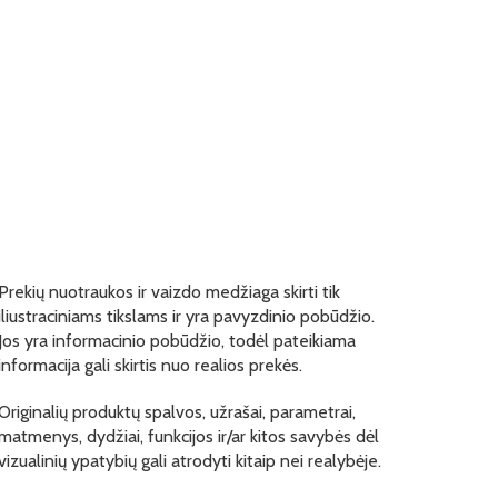
Prekių nuotraukos ir vaizdo medžiaga skirti tik
iliustraciniams tikslams ir yra pavyzdinio pobūdžio.
Jos yra informacinio pobūdžio, todėl pateikiama
informacija gali skirtis nuo realios prekės.
Originalių produktų spalvos, užrašai, parametrai,
matmenys, dydžiai, funkcijos ir/ar kitos savybės dėl
vizualinių ypatybių gali atrodyti kitaip nei realybėje.