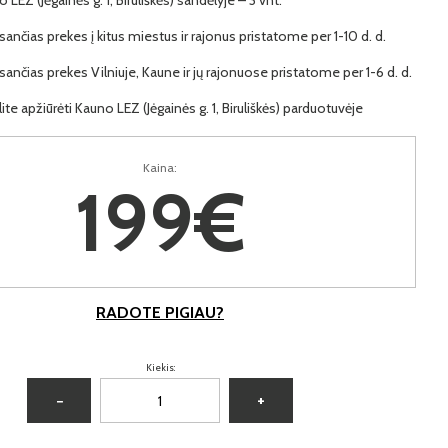
ančias prekes į kitus miestus ir rajonus pristatome per 1-10 d. d.
ančias prekes Vilniuje, Kaune ir jų rajonuose pristatome per 1-6 d. d.
lite apžiūrėti Kauno LEZ (Jėgainės g. 1, Biruliškės) parduotuvėje
Kaina:
199€
RADOTE PIGIAU?
Kiekis:
−
+