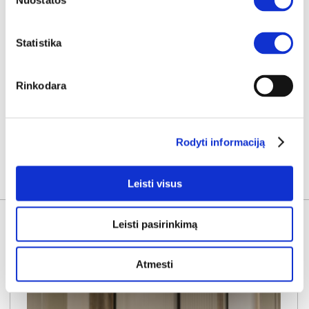
Nuostatos
Kaina:
119€
Statistika
Plačiau
Rinkodara
Rodyti informaciją
KITOS PREKĖS
Leisti visus
Leisti pasirinkimą
Atmesti