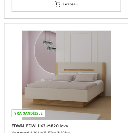
Į krepšelį
YRA SANDĖLYJE
EDWAL EDWL1163-M820 lova
Išmatavimai:
A:
106cm
P:
177cm
G:
207cm