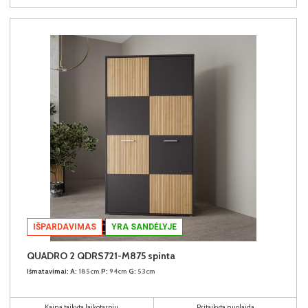
IŠPARDAVIMAS
YRA SANDĖLYJE
QUADRO 2 QDRS721-M875 spinta
Išmatavimai:
A:
185cm
P:
94cm
G:
53cm
Kaina taikyta laikotarpiu
Pritaikyta nuolaida