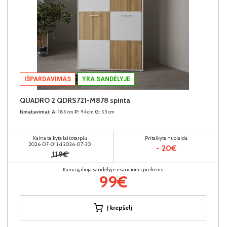
IŠPARDAVIMAS
YRA SANDĖLYJE
QUADRO 2 QDRS721-M878 spinta
Išmatavimai:
A:
185cm
P:
94cm
G:
53cm
Kaina taikyta laikotarpiu
Pritaikyta nuolaida
2026-07-01 iki 2026-07-30
- 20€
119€
Kaina galioja sandėlyje esančioms prekėms
99€
Į krepšelį