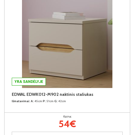
YRA SANDĖLYJE
EDWAL EDWK012-M902 naktinis staliukas
Išmatavimai:
A:
45cm
P:
51cm
G:
42cm
Kaina:
54€