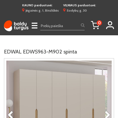
KAUNO parduotuvė:
VILNIAUS parduotuvė:
Jėgainės g. 1, Biruliškės
Sodybų g. 30
0
☰
EDWAL EDWS963-M902 spinta