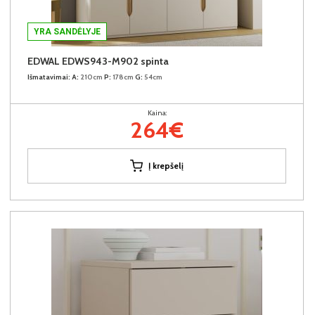
YRA SANDĖLYJE
EDWAL EDWS943-M902 spinta
Išmatavimai:
A:
210cm
P:
178cm
G:
54cm
Kaina:
264€
Į krepšelį