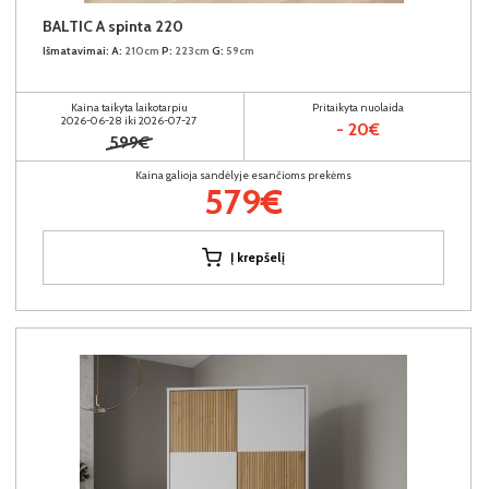
BALTIC A spinta 220
Išmatavimai:
A:
210cm
P:
223cm
G:
59cm
Kaina taikyta laikotarpiu
Pritaikyta nuolaida
2026-06-28 iki 2026-07-27
- 20€
599€
Kaina galioja sandėlyje esančioms prekėms
579€
Į krepšelį