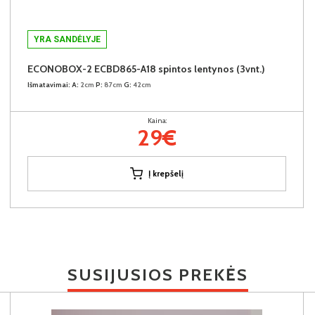
YRA SANDĖLYJE
ECONOBOX-2 ECBD865-A18 spintos lentynos (3vnt.)
Išmatavimai:
A:
2cm
P:
87cm
G:
42cm
Kaina:
29€
Į krepšelį
SUSIJUSIOS PREKĖS