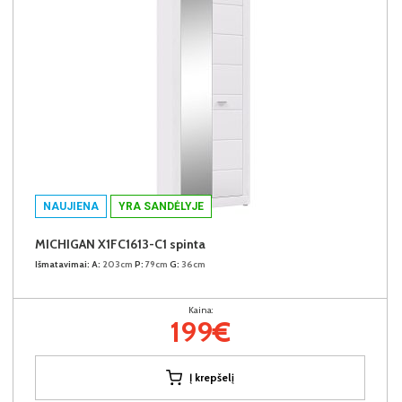
NAUJIENA
YRA SANDĖLYJE
MICHIGAN X1FC1613-C1 spinta
Išmatavimai:
A:
203cm
P:
79cm
G:
36cm
Kaina:
199€
Į krepšelį