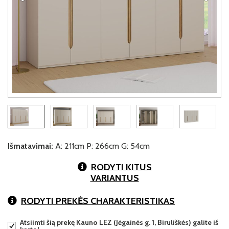
Išmatavimai:
A: 211cm P: 266cm G: 54cm
RODYTI KITUS
VARIANTUS
RODYTI PREKĖS CHARAKTERISTIKAS
Atsiimti šią prekę Kauno LEZ (Jėgainės g. 1, Biruliškės) galite iš