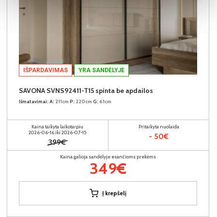
IŠPARDAVIMAS
YRA SANDĖLYJE
SAVONA SVNS92411-T15 spinta be apdailos
Išmatavimai:
A:
211cm
P:
220cm
G:
61cm
Kaina taikyta laikotarpiu
Pritaikyta nuolaida
2026-06-16 iki 2026-07-15
- 50€
399€
Kaina galioja sandėlyje esančioms prekėms
349€
Į krepšelį