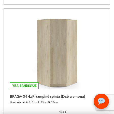
YRA SANDĖLYJE
BRAGA-04-L/P kampinė spinta (Dab cremona)
Išmatavimai:
A:
210cm
P:
95cm
G:
95cm
Kiekis: