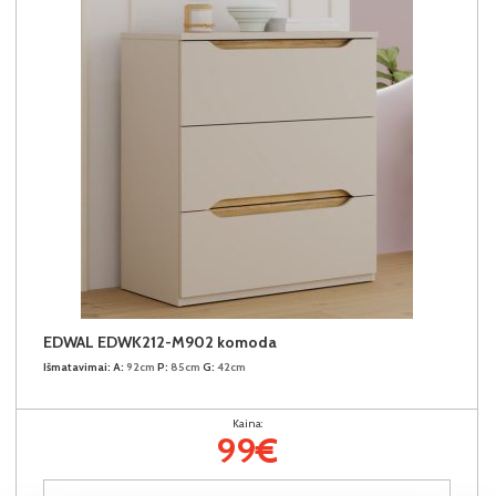
EDWAL EDWK212-M902 komoda
Išmatavimai:
A:
92cm
P:
85cm
G:
42cm
Kaina:
99€