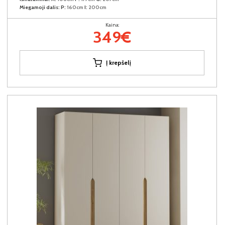
Miegamoji dalis:
P:
160cm
I:
200cm
Kaina:
349€
Į krepšelį