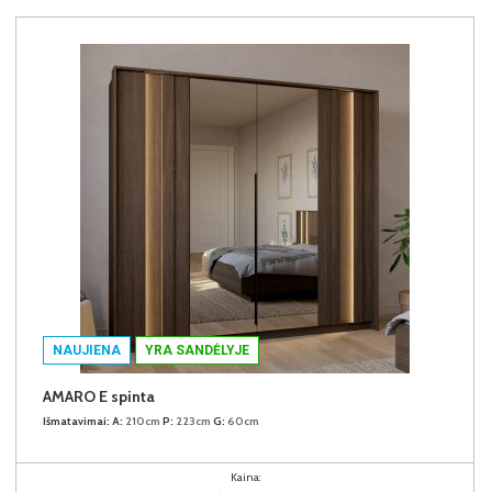
NAUJIENA
YRA SANDĖLYJE
AMARO E spinta
Išmatavimai:
A:
210cm
P:
223cm
G:
60cm
Kaina: