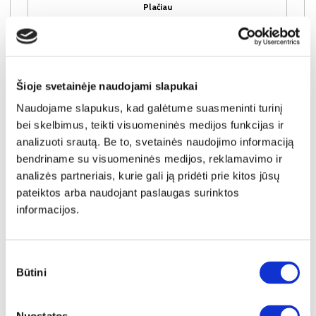
Plačiau
Šioje svetainėje naudojami slapukai
Naudojame slapukus, kad galėtume suasmeninti turinį
bei skelbimus, teikti visuomeninės medijos funkcijas ir
analizuoti srautą. Be to, svetainės naudojimo informaciją
bendriname su visuomeninės medijos, reklamavimo ir
analizės partneriais, kurie gali ją pridėti prie kitos jūsų
pateiktos arba naudojant paslaugas surinktos
informacijos.
Sutikimo
Būtini
pasirinkimas
EDWAL EDWK312-M902 komoda
Išmatavimai:
A:
115cm
P:
95cm
G:
42cm