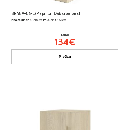
BRAGA-05-L/P spinta (Dab cremona)
Išmatavimai:
A:
210cm
P:
50cm
G:
61cm
Kaina:
134€
Plačiau