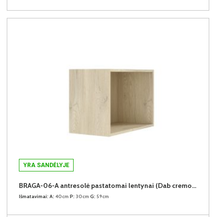
YRA SANDĖLYJE
BRAGA-06-A antresolė pastatomai lentynai (Dab cremona)
Išmatavimai:
A:
40cm
P:
30cm
G:
59cm