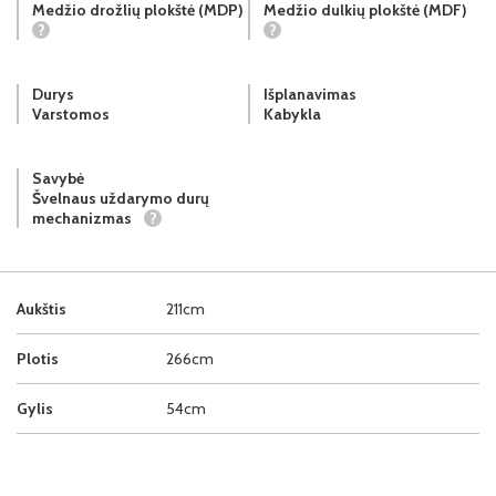
Medžio drožlių plokštė (MDP)
Medžio dulkių plokštė (MDF)
?
?
Durys
Išplanavimas
Varstomos
Kabykla
Savybė
Švelnaus uždarymo durų
mechanizmas
?
Aukštis
211cm
Plotis
266cm
Gylis
54cm