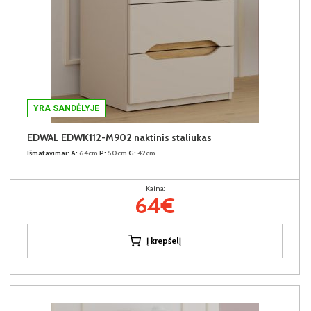
YRA SANDĖLYJE
EDWAL EDWK112-M902 naktinis staliukas
Išmatavimai:
A:
64cm
P:
50cm
G:
42cm
Kaina:
64€
Į krepšelį