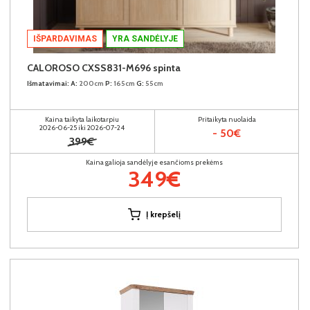
IŠPARDAVIMAS
YRA SANDĖLYJE
CALOROSO CXSS831-M696 spinta
Išmatavimai:
A:
200cm
P:
165cm
G:
55cm
Kaina taikyta laikotarpiu
Pritaikyta nuolaida
2026-06-25 iki 2026-07-24
- 50€
399€
Kaina galioja sandėlyje esančioms prekėms
349€
Į krepšelį