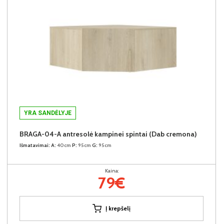
YRA SANDĖLYJE
BRAGA-04-A antresolė kampinei spintai (Dab cremona)
Išmatavimai:
A:
40cm
P:
95cm
G:
95cm
Kaina:
79€
Į krepšelį