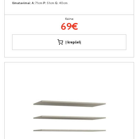
Išmatavimai:
A:
71cm
P:
51cm
G:
40cm
Kaina:
69€
Į krepšelį