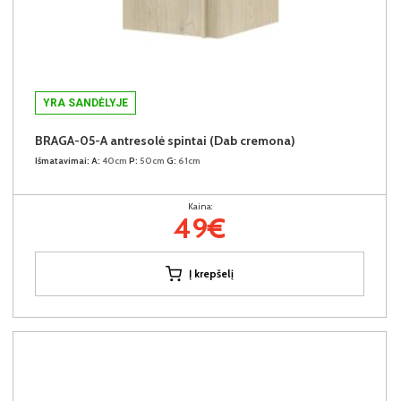
YRA SANDĖLYJE
BRAGA-05-A antresolė spintai (Dab cremona)
Išmatavimai:
A:
40cm
P:
50cm
G:
61cm
Kaina:
49€
Į krepšelį