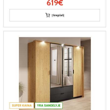
619€
Į krepšelį
SUPER KAINA
YRA SANDĖLYJE