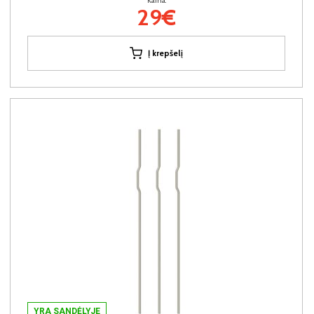
Kaina:
29€
Į krepšelį
YRA SANDĖLYJE