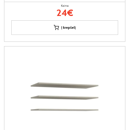
Kaina:
24€
Į krepšelį