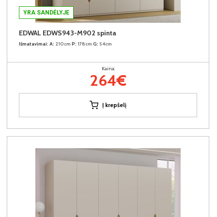
YRA SANDĖLYJE
EDWAL EDWS943-M902 spinta
Išmatavimai:
A:
210cm
P:
178cm
G:
54cm
Kaina:
264€
Į krepšelį