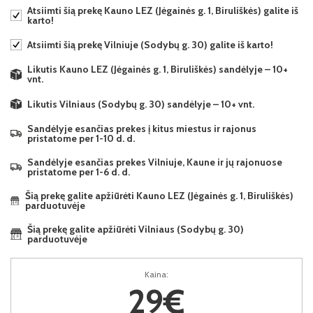
Atsiimti šią prekę Kauno LEZ (Jėgainės g. 1, Biruliškės) galite iš
karto!
Atsiimti šią prekę Vilniuje (Sodybų g. 30) galite iš karto!
Likutis Kauno LEZ (Jėgainės g. 1, Biruliškės) sandėlyje – 10+
vnt.
Likutis Vilniaus (Sodybų g. 30) sandėlyje – 10+ vnt.
Sandėlyje esančias prekes į kitus miestus ir rajonus
pristatome per 1-10 d. d.
Sandėlyje esančias prekes Vilniuje, Kaune ir jų rajonuose
pristatome per 1-6 d. d.
Šią prekę galite apžiūrėti Kauno LEZ (Jėgainės g. 1, Biruliškės)
parduotuvėje
Šią prekę galite apžiūrėti Vilniaus (Sodybų g. 30)
parduotuvėje
Kaina:
29€