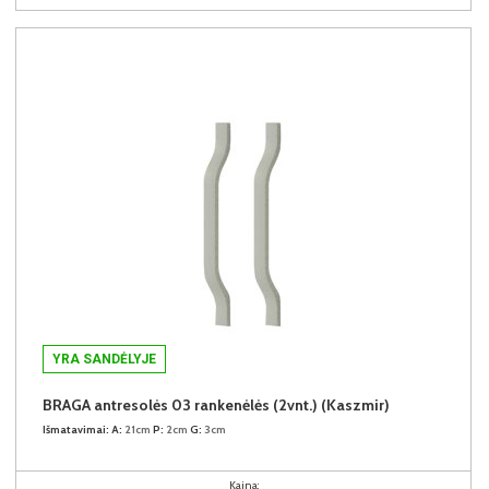
YRA SANDĖLYJE
BRAGA antresolės 03 rankenėlės (2vnt.) (Kaszmir)
Išmatavimai:
A:
21cm
P:
2cm
G:
3cm
Kaina: