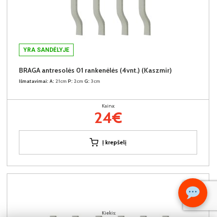
YRA SANDĖLYJE
BRAGA antresolės 01 rankenėlės (4vnt.) (Kaszmir)
Išmatavimai:
A:
21cm
P:
2cm
G:
3cm
Kaina:
24€
Į krepšelį
Kiekis: