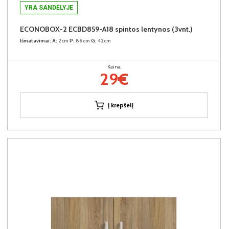
YRA SANDĖLYJE
ECONOBOX-2 ECBD859-A18 spintos lentynos (3vnt.)
Išmatavimai:
A:
2cm
P:
86cm
G:
42cm
Kaina:
29€
Į krepšelį