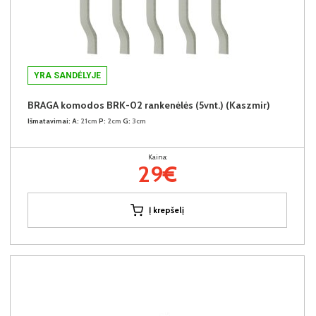
YRA SANDĖLYJE
BRAGA komodos BRK-02 rankenėlės (5vnt.) (Kaszmir)
Išmatavimai:
A:
21cm
P:
2cm
G:
3cm
Kaina:
29€
Į krepšelį