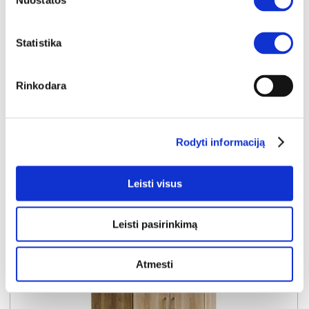
Nuostatos
YRA SANDĖLYJE
ECONOBOX-2 ECBS921-D108 spinta
Statistika
Išmatavimai:
A:
211cm
P:
89cm
G:
54cm
Rinkodara
Kaina:
119€
Į krepšelį
Rodyti informaciją
Leisti visus
Leisti pasirinkimą
Atmesti