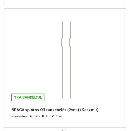
YRA SANDĖLYJE
BRAGA spintos 03 rankenėlės (2vnt.) (Kaszmir)
Išmatavimai:
A:
114cm
P:
2cm
G:
3cm