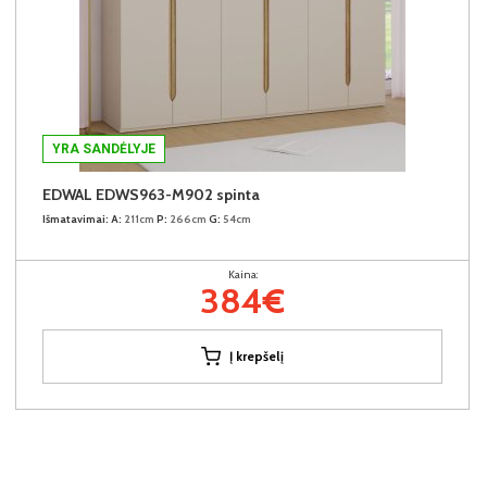
YRA SANDĖLYJE
EDWAL EDWS963-M902 spinta
Išmatavimai:
A:
211cm
P:
266cm
G:
54cm
Kaina:
384€
Į krepšelį