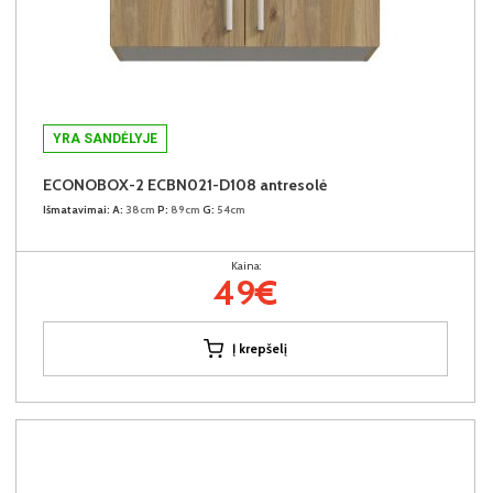
YRA SANDĖLYJE
ECONOBOX-2 ECBN021-D108 antresolė
Išmatavimai:
A:
38cm
P:
89cm
G:
54cm
Kaina:
49€
Į krepšelį