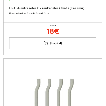
BRAGA antresolės 02 rankenėlės (3vnt.) (Kaszmir)
Išmatavimai:
A:
21cm
P:
2cm
G:
3cm
Kaina:
18€
Į krepšelį