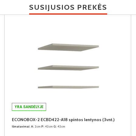
SUSIJUSIOS PREKĖS
YRA SANDĖLYJE
ECONOBOX-2 ECBD422-A18 spintos lentynos (3vnt.)
Išmatavimai:
A:
2cm
P:
42cm
G:
42cm