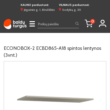
KAUNO parduotuvė:
VILNIAUS parduotuvė:
Jėgainės g. 1, Biruliškės
Sodybų g. 30
0
☰
ECONOBOX-2 ECBD865-A18 spintos lentynos
(3vnt.)