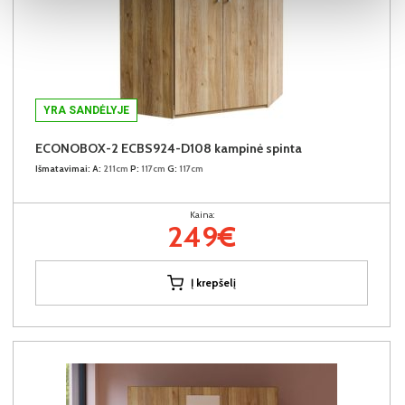
YRA SANDĖLYJE
ECONOBOX-2 ECBS924-D108 kampinė spinta
Išmatavimai:
A:
211cm
P:
117cm
G:
117cm
Kaina:
249€
Į krepšelį