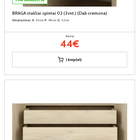
BRAGA stalčiai spintai 02 (2vnt.) (Dab cremona)
Išmatavimai:
A:
25cm
P:
48cm
G:
52cm
Kaina:
44€
Į krepšelį