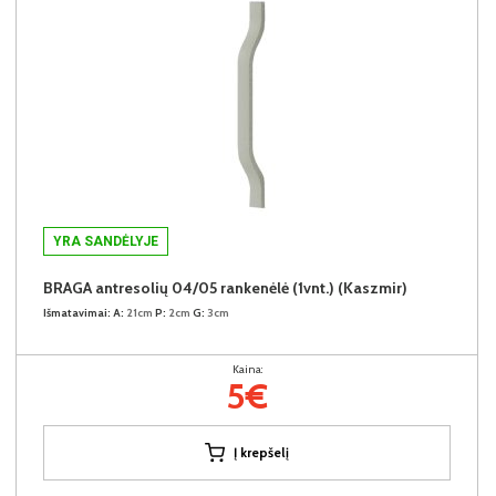
YRA SANDĖLYJE
BRAGA antresolių 04/05 rankenėlė (1vnt.) (Kaszmir)
Išmatavimai:
A:
21cm
P:
2cm
G:
3cm
Kaina:
5€
Į krepšelį