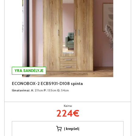
YRA SANDĖLYJE
ECONOBOX-2 ECBS931-D108 spinta
Išmatavimai:
A:
211cm
P:
133cm
G:
54cm
Kaina:
224€
Į krepšelį