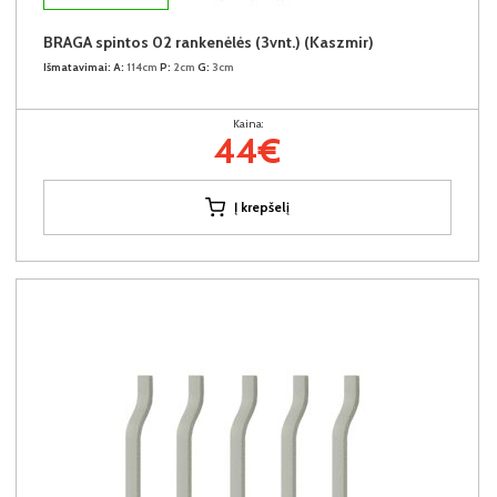
BRAGA spintos 02 rankenėlės (3vnt.) (Kaszmir)
Išmatavimai:
A:
114cm
P:
2cm
G:
3cm
Kaina:
44€
Į krepšelį