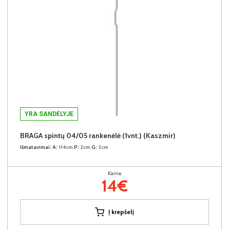
YRA SANDĖLYJE
BRAGA spintų 04/05 rankenėlė (1vnt.) (Kaszmir)
Išmatavimai:
A:
114cm
P:
2cm
G:
3cm
Kaina:
14€
Į krepšelį