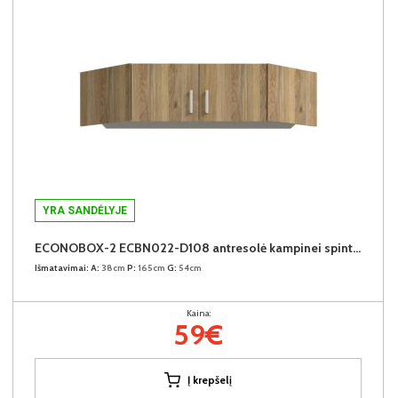
YRA SANDĖLYJE
ECONOBOX-2 ECBN022-D108 antresolė kampinei spintai
Išmatavimai:
A:
38cm
P:
165cm
G:
54cm
Kaina:
59€
Į krepšelį