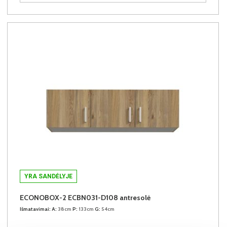
YRA SANDĖLYJE
ECONOBOX-2 ECBN031-D108 antresolė
Išmatavimai:
A:
38cm
P:
133cm
G:
54cm