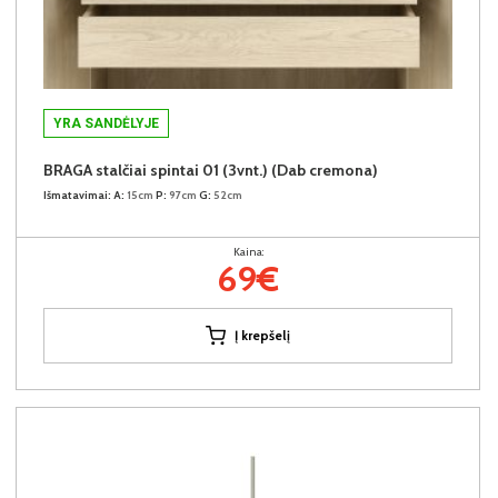
YRA SANDĖLYJE
BRAGA stalčiai spintai 01 (3vnt.) (Dab cremona)
Išmatavimai:
A:
15cm
P:
97cm
G:
52cm
Kaina:
69€
Į krepšelį