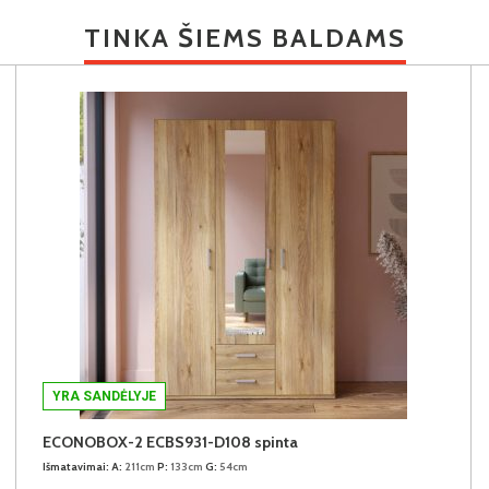
TINKA ŠIEMS BALDAMS
YRA SANDĖLYJE
ECONOBOX-2 ECBS931-D108 spinta
Išmatavimai:
A:
211cm
P:
133cm
G:
54cm