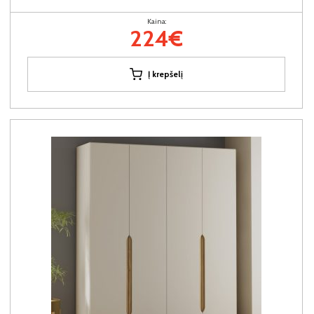
Kaina:
224€
Į krepšelį