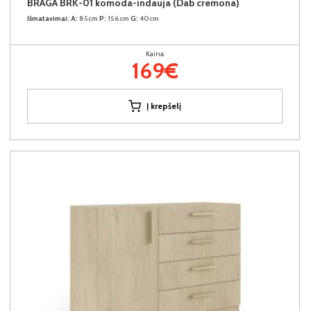
BRAGA BRK-01 komoda-indauja (Dab cremona)
Išmatavimai:
A:
85cm
P:
156cm
G:
40cm
Kaina:
169€
Į krepšelį