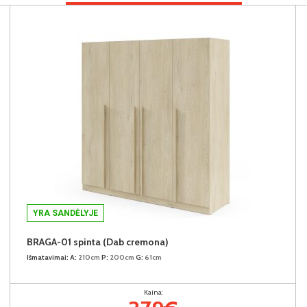
YRA SANDĖLYJE
BRAGA-01 spinta (Dab cremona)
Išmatavimai:
A:
210cm
P:
200cm
G:
61cm
Kaina: