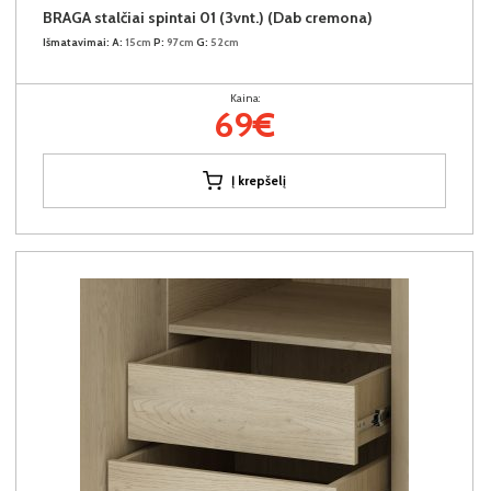
BRAGA stalčiai spintai 01 (3vnt.) (Dab cremona)
Išmatavimai:
A:
15cm
P:
97cm
G:
52cm
Kaina:
69€
Į krepšelį