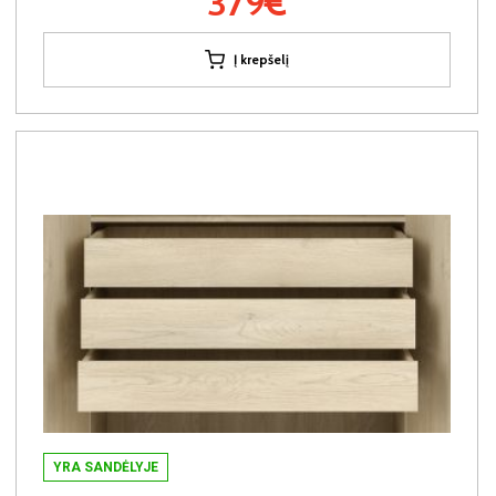
379€
Į krepšelį
YRA SANDĖLYJE