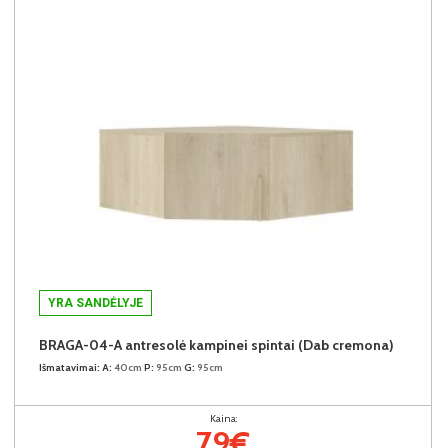
YRA SANDĖLYJE
BRAGA-04-A antresolė kampinei spintai (Dab cremona)
Išmatavimai:
A:
40cm
P:
95cm
G:
95cm
Kaina:
79€