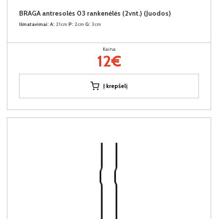
BRAGA antresolės 03 rankenėlės (2vnt.) (Juodos)
Išmatavimai:
A:
21cm
P:
2cm
G:
3cm
Kaina:
12€
Į krepšelį