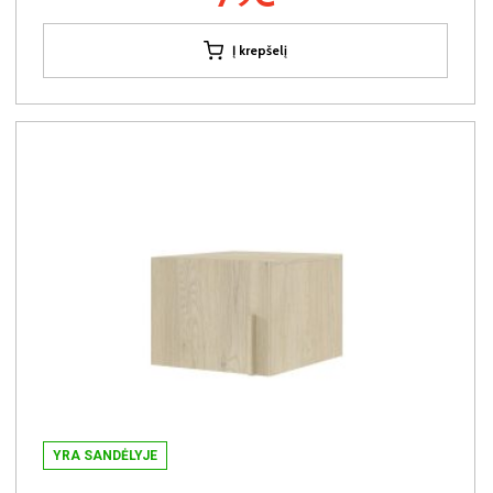
Į krepšelį
YRA SANDĖLYJE