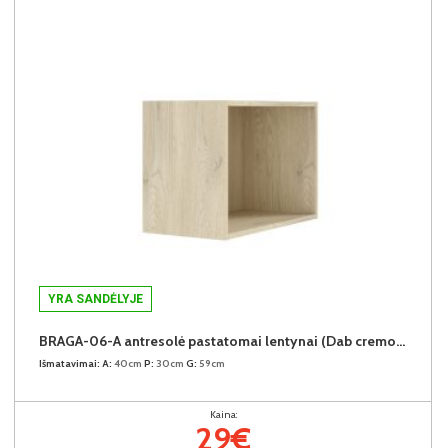
YRA SANDĖLYJE
BRAGA-06-A antresolė pastatomai lentynai (Dab cremona)
Išmatavimai:
A:
40cm
P:
30cm
G:
59cm
Kaina:
29€