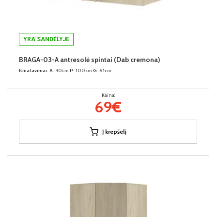
YRA SANDĖLYJE
BRAGA-03-A antresolė spintai (Dab cremona)
Išmatavimai:
A:
40cm
P:
100cm
G:
61cm
Kaina:
69€
Į krepšelį