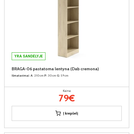
YRA SANDĖLYJE
BRAGA-06 pastatoma lentyna (Dab cremona)
Išmatavimai:
A:
210cm
P:
30cm
G:
59cm
Kaina:
79€
Į krepšelį