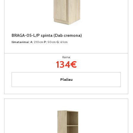
BRAGA-05-L/P spinta (Dab cremona)
Išmatavimai:
A:
210cm
P:
50cm
G:
61cm
Kaina:
134€
Plačiau