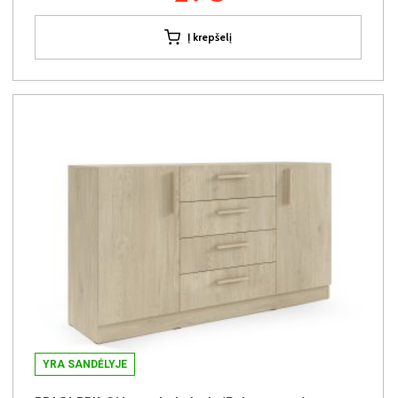
Į krepšelį
YRA SANDĖLYJE