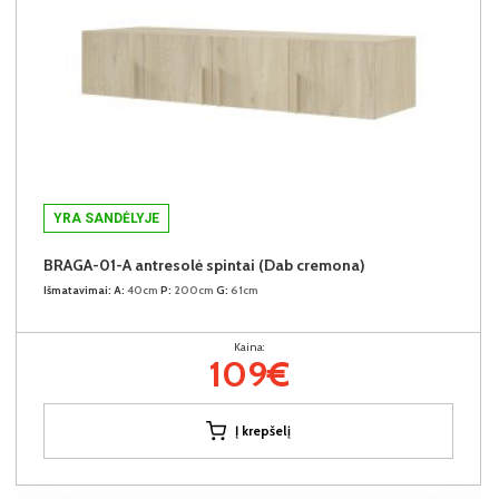
YRA SANDĖLYJE
BRAGA-01-A antresolė spintai (Dab cremona)
Išmatavimai:
A:
40cm
P:
200cm
G:
61cm
Kaina:
109€
Į krepšelį