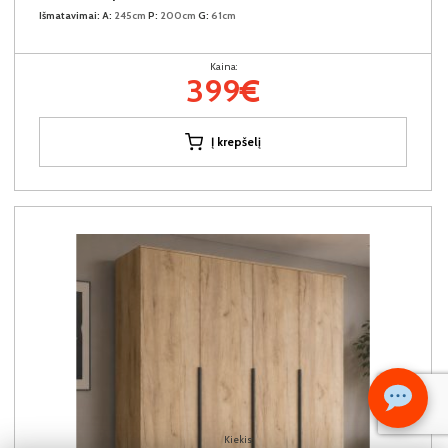
Išmatavimai:
A:
245cm
P:
200cm
G:
61cm
Kaina:
399€
Į krepšelį
Kiekis: