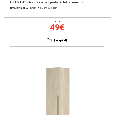
BRAGA-05-A antresolė spintai (Dab cremona)
Išmatavimai:
A:
40cm
P:
50cm
G:
61cm
Kaina:
49€
Į krepšelį