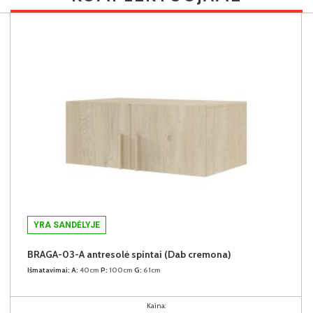
YRA SANDĖLYJE
BRAGA-03-A antresolė spintai (Dab cremona)
Išmatavimai:
A:
40cm
P:
100cm
G:
61cm
Kaina: