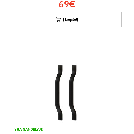
69€
Į krepšelį
YRA SANDĖLYJE