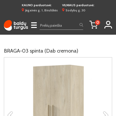
KAUNO parduotuvė:
VILNIAUS parduotuvė:
Jėgainės g. 1, Biruliškės
Sodybų g. 30
0
☰
BRAGA-03 spinta (Dab cremona)