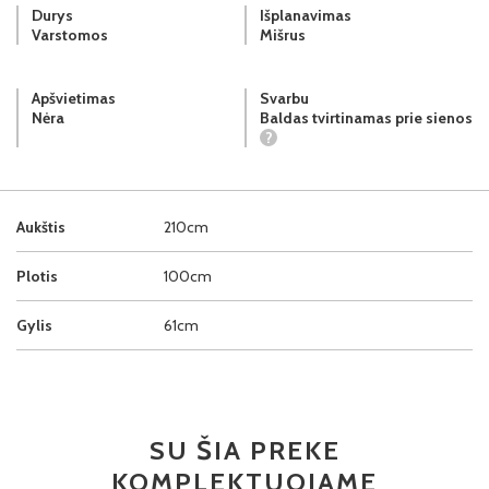
Durys
Išplanavimas
Varstomos
Mišrus
Apšvietimas
Svarbu
Nėra
Baldas tvirtinamas prie sienos
?
Aukštis
210cm
Plotis
100cm
Gylis
61cm
SU ŠIA PREKE
KOMPLEKTUOJAME