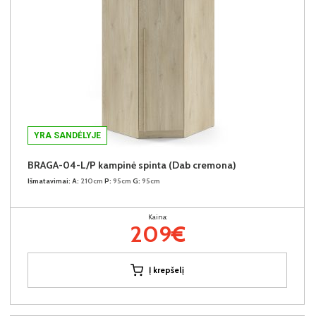
YRA SANDĖLYJE
BRAGA-04-L/P kampinė spinta (Dab cremona)
Išmatavimai:
A:
210cm
P:
95cm
G:
95cm
Kaina:
209€
Į krepšelį