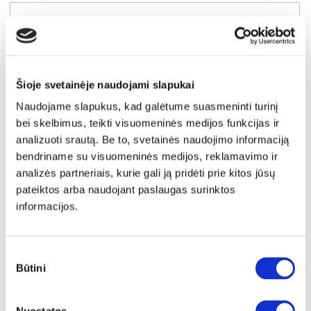
Šioje svetainėje naudojami slapukai
Naudojame slapukus, kad galėtume suasmeninti turinį
bei skelbimus, teikti visuomeninės medijos funkcijas ir
analizuoti srautą. Be to, svetainės naudojimo informaciją
bendriname su visuomeninės medijos, reklamavimo ir
analizės partneriais, kurie gali ją pridėti prie kitos jūsų
pateiktos arba naudojant paslaugas surinktos
informacijos.
YRA SANDĖLYJE
BRAGA-02 spinta (Dab cremona)
Sutikimo
Išmatavimai:
A:
210cm
P:
150cm
G:
61cm
Būtini
pasirinkimas
Kaina:
299€