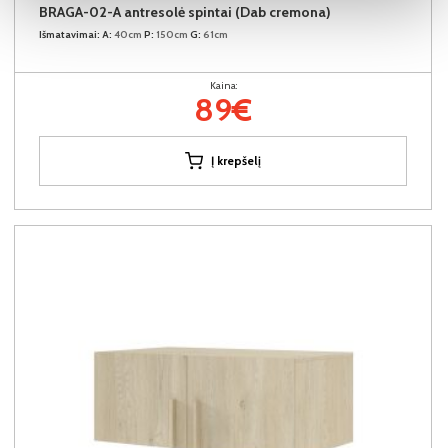
BRAGA-02-A antresolė spintai (Dab cremona)
Išmatavimai:
A:
40cm
P:
150cm
G:
61cm
Kaina:
89€
Į krepšelį