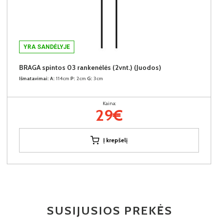
YRA SANDĖLYJE
BRAGA spintos 03 rankenėlės (2vnt.) (Juodos)
Išmatavimai:
A:
114cm
P:
2cm
G:
3cm
Kaina:
29€
Į krepšelį
SUSIJUSIOS PREKĖS