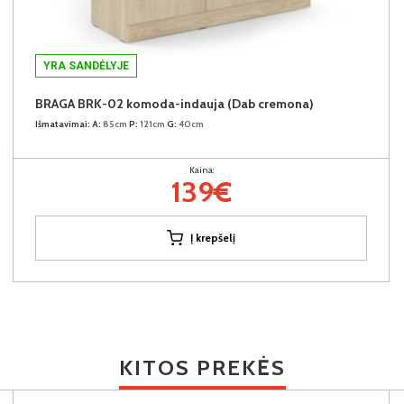
YRA SANDĖLYJE
BRAGA BRK-02 komoda-indauja (Dab cremona)
Išmatavimai:
A:
85cm
P:
121cm
G:
40cm
Kaina:
139€
Į krepšelį
KITOS PREKĖS