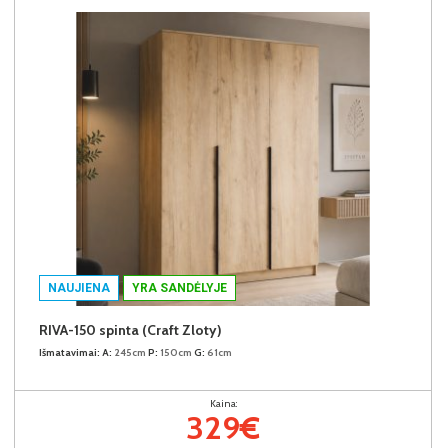
NAUJIENA
YRA SANDĖLYJE
RIVA-150 spinta (Craft Zloty)
Išmatavimai:
A:
245cm
P:
150cm
G:
61cm
Kaina:
329€