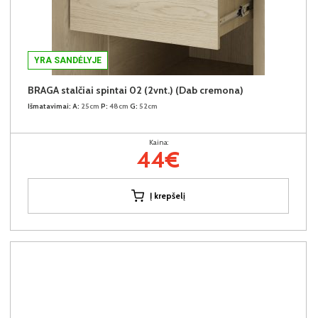
YRA SANDĖLYJE
BRAGA stalčiai spintai 02 (2vnt.) (Dab cremona)
Išmatavimai:
A:
25cm
P:
48cm
G:
52cm
Kaina:
44€
Į krepšelį