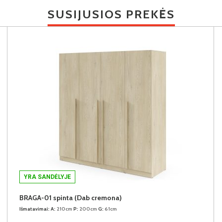
SUSIJUSIOS PREKĖS
YRA SANDĖLYJE
BRAGA-01 spinta (Dab cremona)
Išmatavimai:
A:
210cm
P:
200cm
G:
61cm