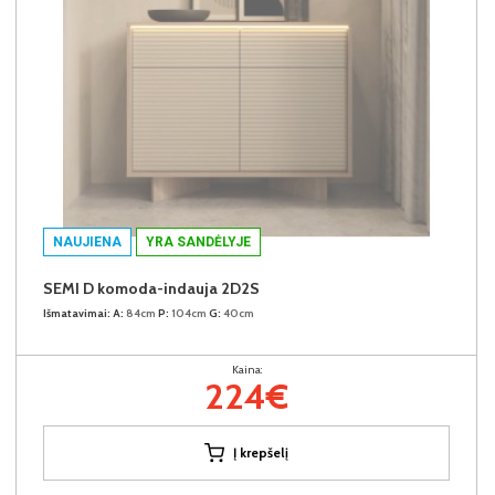
NAUJIENA
YRA SANDĖLYJE
SEMI D komoda-indauja 2D2S
Išmatavimai:
A:
84cm
P:
104cm
G:
40cm
Kaina:
224€
Į krepšelį