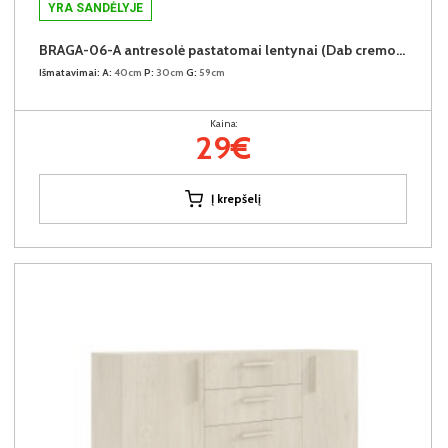
YRA SANDĖLYJE
BRAGA-06-A antresolė pastatomai lentynai (Dab cremona)
Išmatavimai:
A:
40cm
P:
30cm
G:
59cm
Kaina:
29€
Į krepšelį