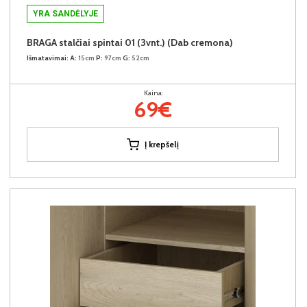
YRA SANDĖLYJE
BRAGA stalčiai spintai 01 (3vnt.) (Dab cremona)
Išmatavimai:
A:
15cm
P:
97cm
G:
52cm
Kaina:
69€
Į krepšelį