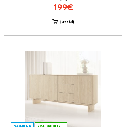
Kaina:
199€
Į krepšelį
NAUJIENA
YRA SANDĖLYJE