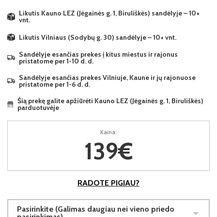
Likutis Kauno LEZ (Jėgainės g. 1, Biruliškės) sandėlyje – 10+
vnt.
Likutis Vilniaus (Sodybų g. 30) sandėlyje – 10+ vnt.
Sandėlyje esančias prekes į kitus miestus ir rajonus
pristatome per 1-10 d. d.
Sandėlyje esančias prekes Vilniuje, Kaune ir jų rajonuose
pristatome per 1-6 d. d.
Šią prekę galite apžiūrėti Kauno LEZ (Jėgainės g. 1, Biruliškės)
parduotuvėje
Kaina:
139€
RADOTE PIGIAU?
Pasirinkite (Galimas daugiau nei vieno priedo
pasirinkimas)