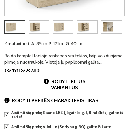
Išmatavimai:
A: 85cm P: 121cm G: 40cm
Baldo komplektacijoje rankenos yra tokios, kaip vaizduojama
pirmoje nuotraukoje. Vietoje jų papildomai galite…
SKAITYTI DAUGIAU
RODYTI KITUS
VARIANTUS
RODYTI PREKĖS CHARAKTERISTIKAS
Atsiimti šią prekę Kauno LEZ (Jėgainės g. 1, Biruliškės) galite iš
karto!
Atsiimti šią prekę Vilniuje (Sodybų g. 30) galite iš karto!