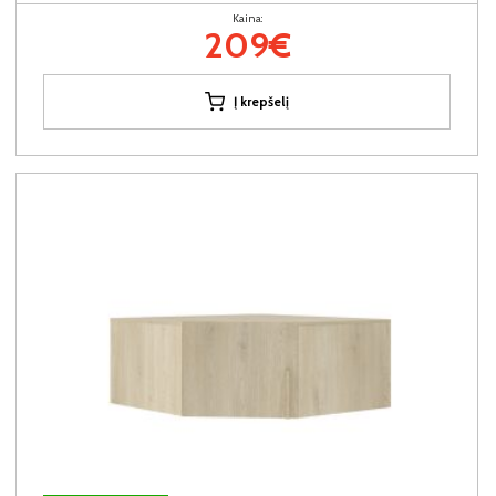
Kaina:
209€
Į krepšelį