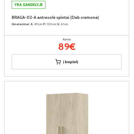
YRA SANDĖLYJE
BRAGA-02-A antresolė spintai (Dab cremona)
Išmatavimai:
A:
40cm
P:
150cm
G:
61cm
Kaina:
89€
Į krepšelį