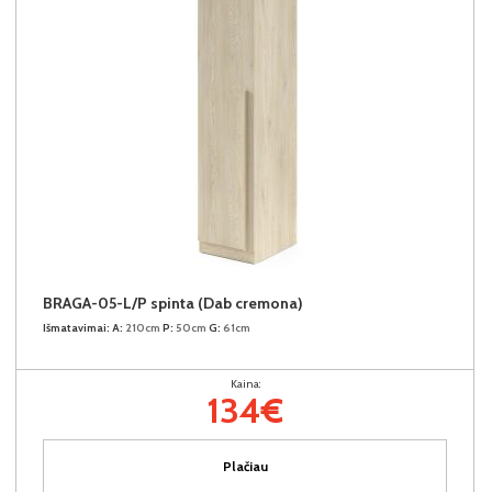
BRAGA-05-L/P spinta (Dab cremona)
Išmatavimai:
A:
210cm
P:
50cm
G:
61cm
Kaina:
134€
Plačiau