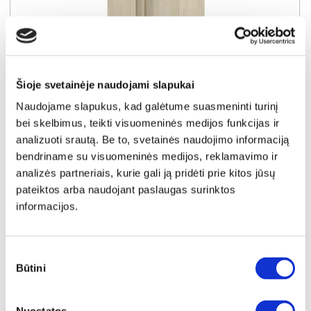
Šioje svetainėje naudojami slapukai
YRA SANDĖLYJE
Naudojame slapukus, kad galėtume suasmeninti turinį
BRAGA-03 spinta (Dab cremona)
bei skelbimus, teikti visuomeninės medijos funkcijas ir
Išmatavimai:
A:
210cm
P:
100cm
G:
61cm
analizuoti srautą. Be to, svetainės naudojimo informaciją
bendriname su visuomeninės medijos, reklamavimo ir
Kaina:
analizės partneriais, kurie gali ją pridėti prie kitos jūsų
229€
pateiktos arba naudojant paslaugas surinktos
informacijos.
Į krepšelį
Sutikimo
Būtini
pasirinkimas