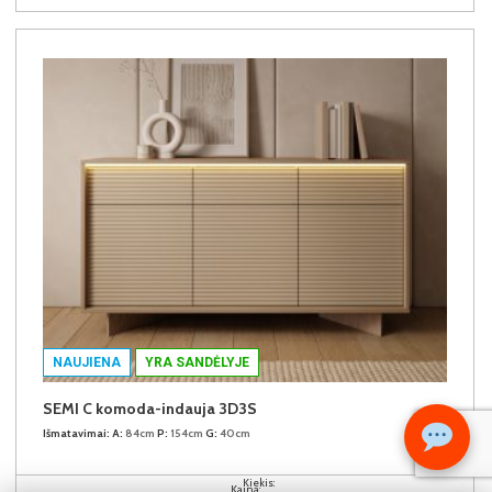
NAUJIENA
YRA SANDĖLYJE
SEMI C komoda-indauja 3D3S
Išmatavimai:
A:
84cm
P:
154cm
G:
40cm
Kiekis:
Kaina: