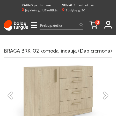
KAUNO parduotuvė:
VILNIAUS parduotuvė:
Jėgainės g. 1, Biruliškės
Sodybų g. 30
0
☰
BRAGA BRK-02 komoda-indauja (Dab cremona)