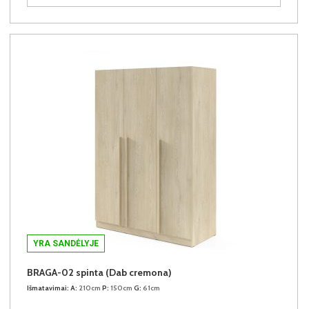
YRA SANDĖLYJE
BRAGA-02 spinta (Dab cremona)
Išmatavimai:
A:
210cm
P:
150cm
G:
61cm