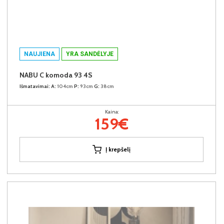
NAUJIENA
YRA SANDĖLYJE
NABU C komoda 93 4S
Išmatavimai:
A:
104cm
P:
93cm
G:
38cm
Kaina:
159€
Į krepšelį