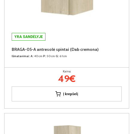
YRA SANDĖLYJE
BRAGA-05-A antresolė spintai (Dab cremona)
Išmatavimai:
A:
40cm
P:
50cm
G:
61cm
Kaina:
49€
Į krepšelį