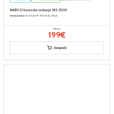
NABU D komoda-indauja 183 3D3S
Išmatavimai:
A:
83cm
P:
183cm
G:
38cm
Kaina:
199€
Į krepšelį