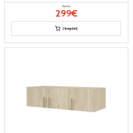
Kaina:
299€
Į krepšelį