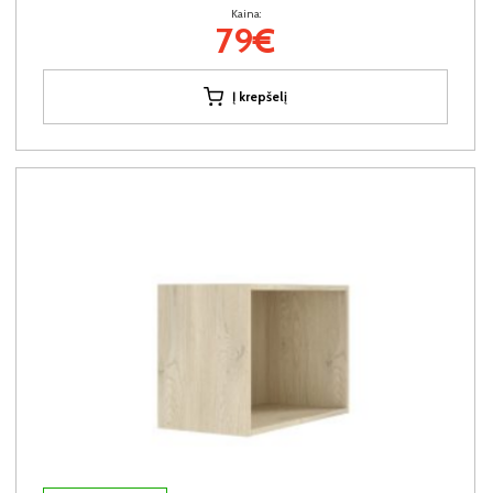
Kaina:
79€
Į krepšelį