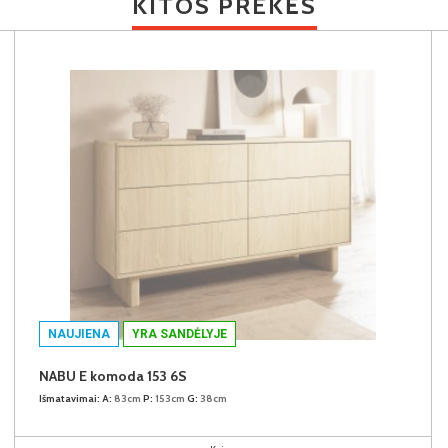
KITOS PREKĖS
NAUJIENA
YRA SANDĖLYJE
NABU E komoda 153 6S
Išmatavimai:
A:
83cm
P:
153cm
G:
38cm