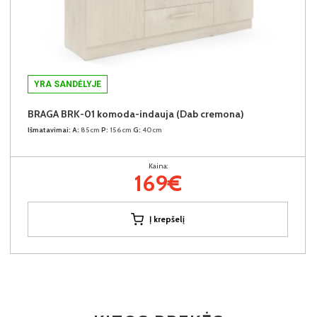
YRA SANDĖLYJE
BRAGA BRK-01 komoda-indauja (Dab cremona)
Išmatavimai:
A:
85cm
P:
156cm
G:
40cm
Kaina:
169€
Į krepšelį