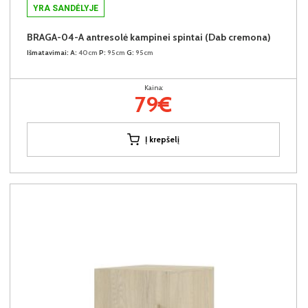
YRA SANDĖLYJE
BRAGA-04-A antresolė kampinei spintai (Dab cremona)
Išmatavimai:
A:
40cm
P:
95cm
G:
95cm
Kaina:
79€
Į krepšelį