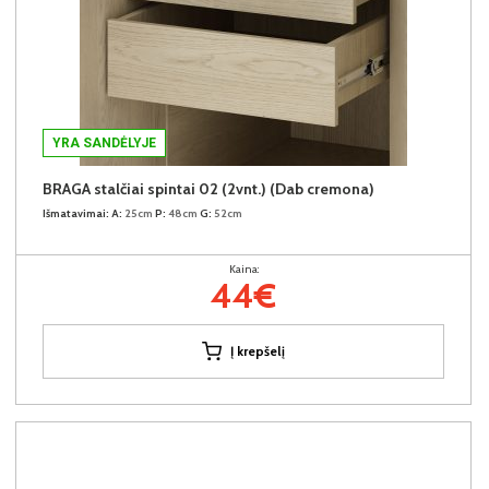
YRA SANDĖLYJE
BRAGA stalčiai spintai 02 (2vnt.) (Dab cremona)
Išmatavimai:
A:
25cm
P:
48cm
G:
52cm
Kaina:
44€
Į krepšelį