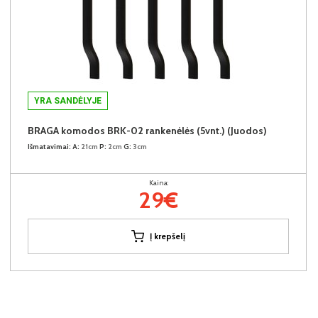
YRA SANDĖLYJE
BRAGA komodos BRK-02 rankenėlės (5vnt.) (Juodos)
Išmatavimai:
A:
21cm
P:
2cm
G:
3cm
Kaina:
29€
Į krepšelį