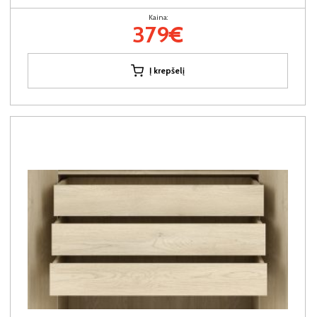
Kaina:
379€
Į krepšelį