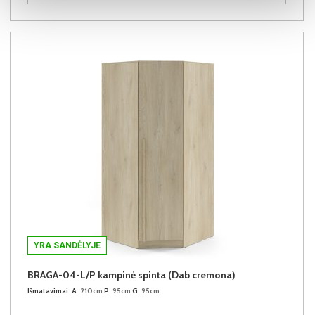
YRA SANDĖLYJE
BRAGA-04-L/P kampinė spinta (Dab cremona)
Išmatavimai:
A:
210cm
P:
95cm
G:
95cm