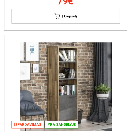
79€
Į krepšelį
IŠPARDAVIMAS
YRA SANDĖLYJE