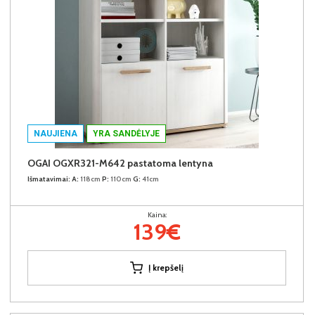
NAUJIENA
YRA SANDĖLYJE
OGAI OGXR321-M642 pastatoma lentyna
Išmatavimai:
A:
118cm
P:
110cm
G:
41cm
Kaina:
139€
Į krepšelį