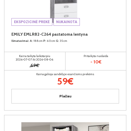
EKSPOZICINĖ PREKĖ
NUKAINOTA
EMILY EMLR82-C264 pastatoma lentyna
Išmatavimai:
A:
188cm
P:
60cm
G:
35cm
Kaina taikyta laikotarpiu
Pritaikyta nuolaida
2026-07-07 iki 2026-08-06
- 10€
69€
Kaina galioja sandėlyje esančioms prekėms
59€
Plačiau