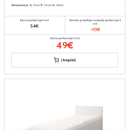
Išmatavimai:
A:
51cm
P:
55cm
G:
44cm
Kaina perkant po 1 vnt
Bendra pritaikyta nuolaida perkant po 2
vnt
54€
-10€
Kaina perkant po 2 vnt
49€
Į krepšelį