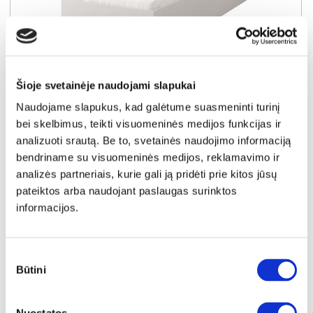
Šioje svetainėje naudojami slapukai
YRA SANDĖLYJE
Naudojame slapukus, kad galėtume suasmeninti turinį
SMYK 46 lova (Balta)
bei skelbimus, teikti visuomeninės medijos funkcijas ir
Išmatavimai:
A:
70cm
P:
94cm
G:
206cm
analizuoti srautą. Be to, svetainės naudojimo informaciją
Miegamoji dalis:
P:
90cm
I:
200cm
bendriname su visuomeninės medijos, reklamavimo ir
Kaina:
analizės partneriais, kurie gali ją pridėti prie kitos jūsų
154€
pateiktos arba naudojant paslaugas surinktos
informacijos.
Į krepšelį
Sutikimo
Būtini
pasirinkimas