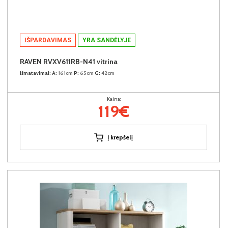
IŠPARDAVIMAS
YRA SANDĖLYJE
RAVEN RVXV611RB-N41 vitrina
Išmatavimai:
A:
161cm
P:
65cm
G:
42cm
Kaina:
119€
Į krepšelį