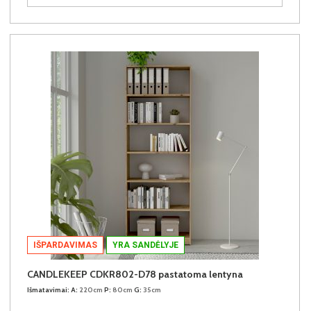
IŠPARDAVIMAS
YRA SANDĖLYJE
CANDLEKEEP CDKR802-D78 pastatoma lentyna
Išmatavimai:
A:
220cm
P:
80cm
G:
35cm