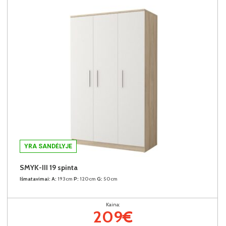
YRA SANDĖLYJE
SMYK-III 19 spinta
Išmatavimai:
A:
193cm
P:
120cm
G:
50cm
Kaina:
209€