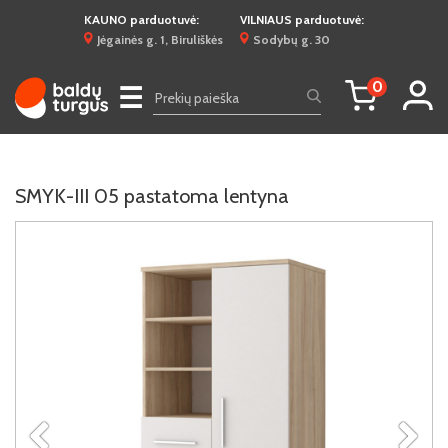
KAUNO parduotuvė:
VILNIAUS parduotuvė:
Jėgainės g. 1, Biruliškės
Sodybų g. 30
0
☰
SMYK-III 05 pastatoma lentyna