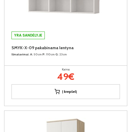
YRA SANDĖLYJE
SMYK-X-09 pakabinama lentyna
Išmatavimai:
A:
50cm
P:
110cm
G:
23cm
Kaina:
49€
Į krepšelį