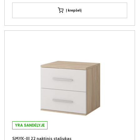
Į krepšelį
YRA SANDĖLYJE
SMYK-III 22 naktinis staliukas