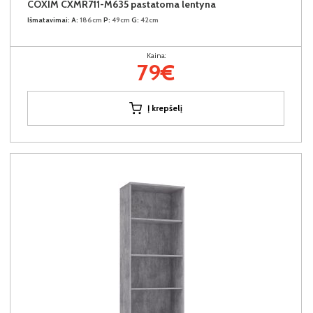
COXIM CXMR711-M635 pastatoma lentyna
Išmatavimai:
A:
186cm
P:
49cm
G:
42cm
Kaina:
79€
Į krepšelį