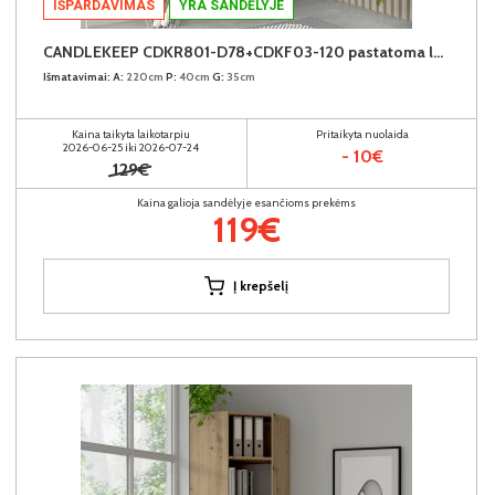
IŠPARDAVIMAS
YRA SANDĖLYJE
CANDLEKEEP CDKR801-D78+CDKF03-120 pastatoma lentyna su durimis (6vnt.)
Išmatavimai:
A:
220cm
P:
40cm
G:
35cm
Kaina taikyta laikotarpiu
Pritaikyta nuolaida
2026-06-25 iki 2026-07-24
- 10€
129€
Kaina galioja sandėlyje esančioms prekėms
119€
Į krepšelį