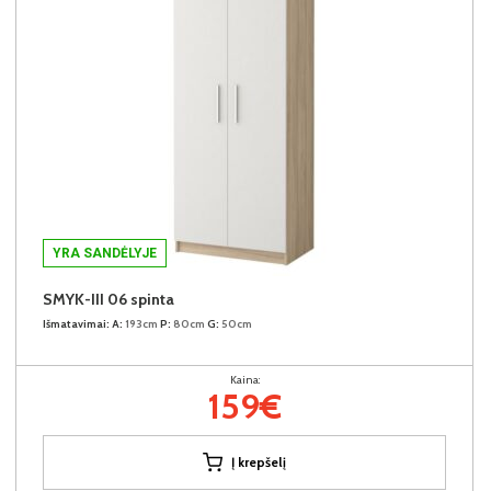
YRA SANDĖLYJE
SMYK-III 06 spinta
Išmatavimai:
A:
193cm
P:
80cm
G:
50cm
Kaina:
159€
Į krepšelį