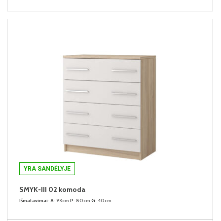
YRA SANDĖLYJE
SMYK-III 02 komoda
Išmatavimai:
A:
93cm
P:
80cm
G:
40cm