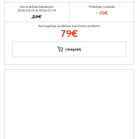
Kaina taikyta laikotarpiu
Pritaikyta nuolaida
2026-06-25 iki 2026-07-24
- 10€
89€
Kaina galioja sandėlyje esančioms prekėms
79€
Į krepšelį