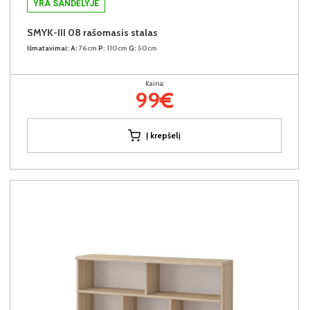
YRA SANDĖLYJE
SMYK-III 08 rašomasis stalas
Išmatavimai:
A:
76cm
P:
110cm
G:
50cm
Kaina:
99€
Į krepšelį