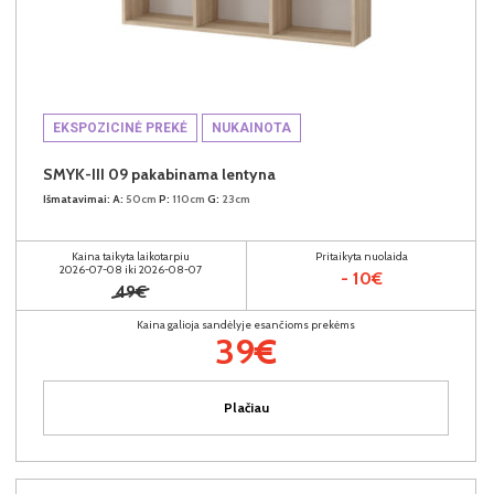
EKSPOZICINĖ PREKĖ
NUKAINOTA
SMYK-III 09 pakabinama lentyna
Išmatavimai:
A:
50cm
P:
110cm
G:
23cm
Kaina taikyta laikotarpiu
Pritaikyta nuolaida
2026-07-08 iki 2026-08-07
- 10€
49€
Kaina galioja sandėlyje esančioms prekėms
39€
Plačiau