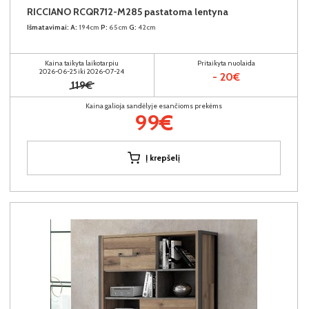
RICCIANO RCQR712-M285 pastatoma lentyna
Išmatavimai:
A:
194cm
P:
65cm
G:
42cm
Kaina taikyta laikotarpiu
Pritaikyta nuolaida
2026-06-25 iki 2026-07-24
- 20€
119€
Kaina galioja sandėlyje esančioms prekėms
99€
Į krepšelį