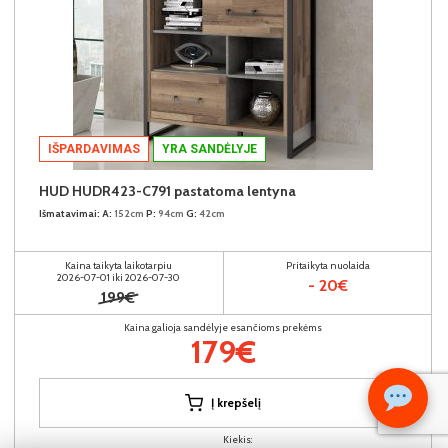
IŠPARDAVIMAS
YRA SANDĖLYJE
HUD HUDR423-C791 pastatoma lentyna
Išmatavimai:
A:
152cm
P:
94cm
G:
42cm
Kaina taikyta laikotarpiu
Pritaikyta nuolaida
2026-07-01 iki 2026-07-30
- 20€
199€
Kaina galioja sandėlyje esančioms prekėms
179€
Į krepšelį
Kiekis: