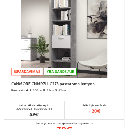
IŠPARDAVIMAS
YRA SANDĖLYJE
CANMORE CNMR711-C273 pastatoma lentyna
Išmatavimai:
A:
202cm
P:
55cm
G:
42cm
Kaina taikyta laikotarpiu
Pritaikyta nuolaida
2026-06-25 iki 2026-07-24
- 20€
99€
Kaina galioja sandėlyje esančioms prekėms