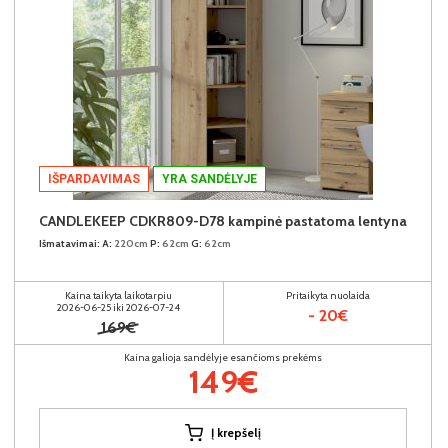
IŠPARDAVIMAS
YRA SANDĖLYJE
CANDLEKEEP CDKR809-D78 kampinė pastatoma lentyna
Išmatavimai:
A:
220cm
P:
62cm
G:
62cm
Kaina taikyta laikotarpiu
Pritaikyta nuolaida
2026-06-25 iki 2026-07-24
- 20€
169€
Kaina galioja sandėlyje esančioms prekėms
149€
Į krepšelį