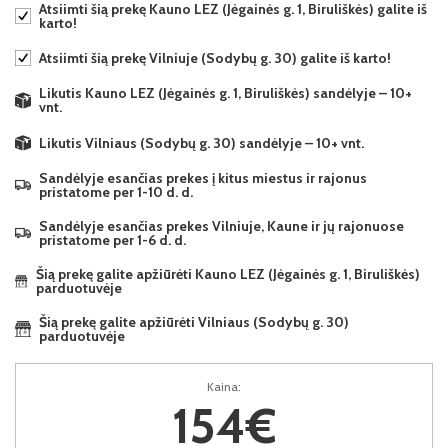
Atsiimti šią prekę Kauno LEZ (Jėgainės g. 1, Biruliškės) galite iš
karto!
Atsiimti šią prekę Vilniuje (Sodybų g. 30) galite iš karto!
Likutis Kauno LEZ (Jėgainės g. 1, Biruliškės) sandėlyje – 10+
vnt.
Likutis Vilniaus (Sodybų g. 30) sandėlyje – 10+ vnt.
Sandėlyje esančias prekes į kitus miestus ir rajonus
pristatome per 1-10 d. d.
Sandėlyje esančias prekes Vilniuje, Kaune ir jų rajonuose
pristatome per 1-6 d. d.
Šią prekę galite apžiūrėti Kauno LEZ (Jėgainės g. 1, Biruliškės)
parduotuvėje
Šią prekę galite apžiūrėti Vilniaus (Sodybų g. 30)
parduotuvėje
Kaina:
154€