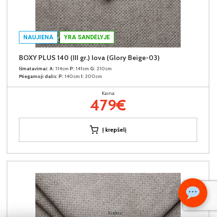
NAUJIENA
YRA SANDĖLYJE
BOXY PLUS 140 (III gr.) lova (Glory Beige-03)
Išmatavimai:
A:
114cm
P:
141cm
G:
210cm
Miegamoji dalis:
P:
140cm
I:
200cm
Kaina:
479€
Į krepšelį
Kiekis: