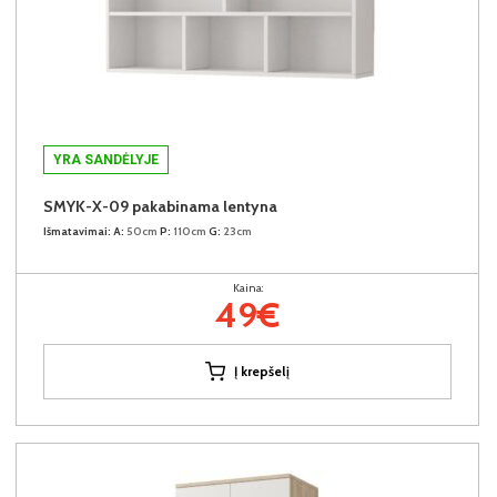
YRA SANDĖLYJE
SMYK-X-09 pakabinama lentyna
Išmatavimai:
A:
50cm
P:
110cm
G:
23cm
Kaina:
49€
Į krepšelį