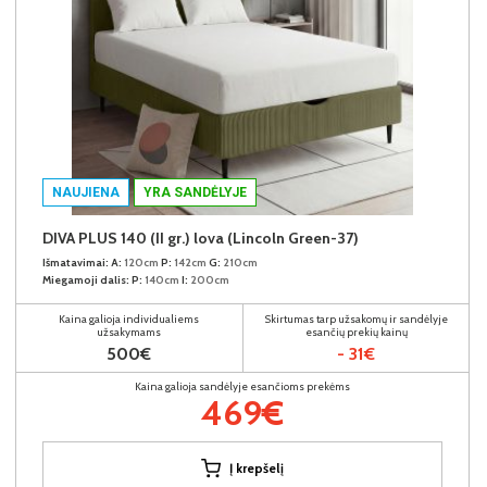
NAUJIENA
YRA SANDĖLYJE
DIVA PLUS 140 (II gr.) lova (Lincoln Green-37)
Išmatavimai:
A:
120cm
P:
142cm
G:
210cm
Miegamoji dalis:
P:
140cm
I:
200cm
Kaina galioja individualiems
Skirtumas tarp užsakomų ir sandėlyje
užsakymams
esančių prekių kainų
500€
- 31€
Kaina galioja sandėlyje esančioms prekėms
469€
Į krepšelį