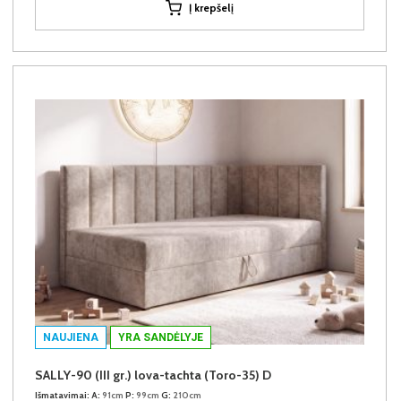
Į krepšelį
NAUJIENA
YRA SANDĖLYJE
SALLY-90 (III gr.) lova-tachta (Toro-35) D
Išmatavimai:
A:
91cm
P:
99cm
G:
210cm