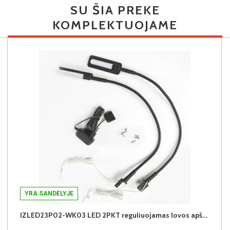
SU ŠIA PREKE
KOMPLEKTUOJAME
YRA SANDĖLYJE
IZLED23P02-WK03 LED 2PKT reguliuojamas lovos apšvietimas (juodas) (2 vnt.)