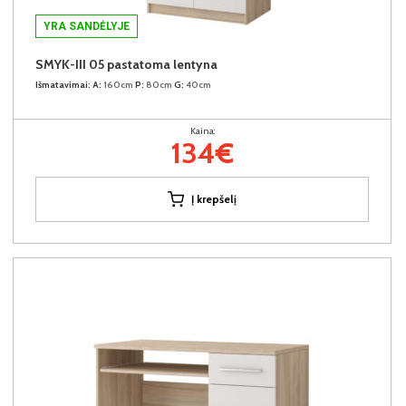
YRA SANDĖLYJE
SMYK-III 05 pastatoma lentyna
Išmatavimai:
A:
160cm
P:
80cm
G:
40cm
Kaina:
134€
Į krepšelį