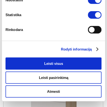
Nuostatos
SMYK-III 19 spinta
Išmatavimai:
A:
193cm
P:
120cm
G:
50cm
Statistika
Kaina:
209€
Rinkodara
Į krepšelį
Rodyti informaciją
Leisti visus
Leisti pasirinkimą
Atmesti