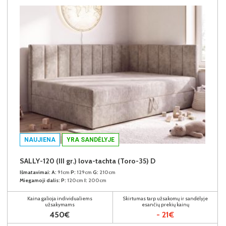
NAUJIENA
YRA SANDĖLYJE
SALLY-120 (III gr.) lova-tachta (Toro-35) D
Išmatavimai:
A:
91cm
P:
129cm
G:
210cm
Miegamoji dalis:
P:
120cm
I:
200cm
Kaina galioja individualiems
Skirtumas tarp užsakomų ir sandėlyje
užsakymams
esančių prekių kainų
450€
- 21€