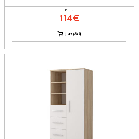
Kaina:
114€
Į krepšelį