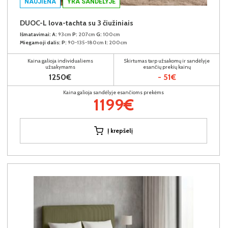
NAUJIENA
YRA SANDĖLYJE
DUOC-L lova-tachta su 3 čiužiniais
Išmatavimai:
A:
93cm
P:
207cm
G:
100cm
Miegamoji dalis:
P:
90-135-180cm
I:
200cm
Kaina galioja individualiems
Skirtumas tarp užsakomų ir sandėlyje
užsakymams
esančių prekių kainų
1250€
- 51€
Kaina galioja sandėlyje esančioms prekėms
1199€
Į krepšelį