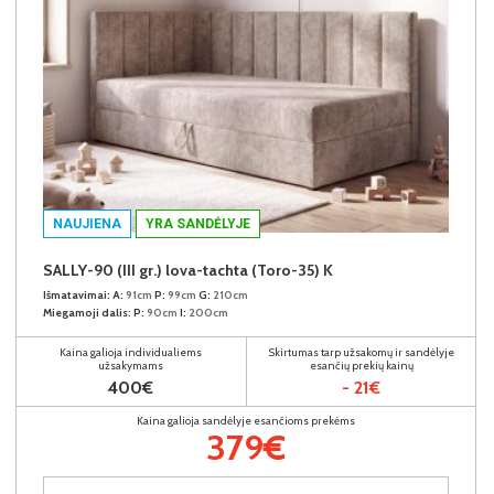
NAUJIENA
YRA SANDĖLYJE
SALLY-90 (III gr.) lova-tachta (Toro-35) K
Išmatavimai:
A:
91cm
P:
99cm
G:
210cm
Miegamoji dalis:
P:
90cm
I:
200cm
Kaina galioja individualiems
Skirtumas tarp užsakomų ir sandėlyje
užsakymams
esančių prekių kainų
400€
- 21€
Kaina galioja sandėlyje esančioms prekėms
379€