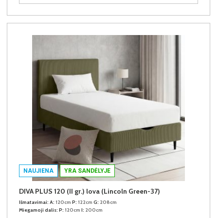
NAUJIENA
YRA SANDĖLYJE
DIVA PLUS 120 (II gr.) lova (Lincoln Green-37)
Išmatavimai:
A:
120cm
P:
122cm
G:
208cm
Miegamoji dalis:
P:
120cm
I:
200cm