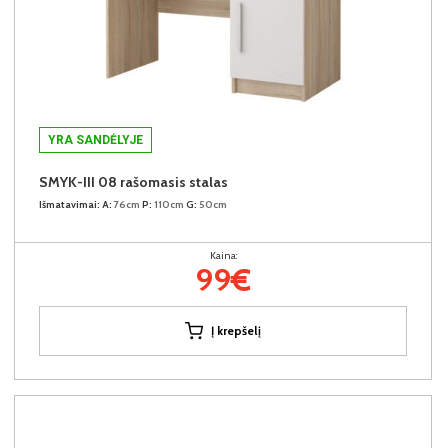
YRA SANDĖLYJE
SMYK-III 08 rašomasis stalas
Išmatavimai:
A:
76cm
P:
110cm
G:
50cm
Kaina:
99€
Į krepšelį