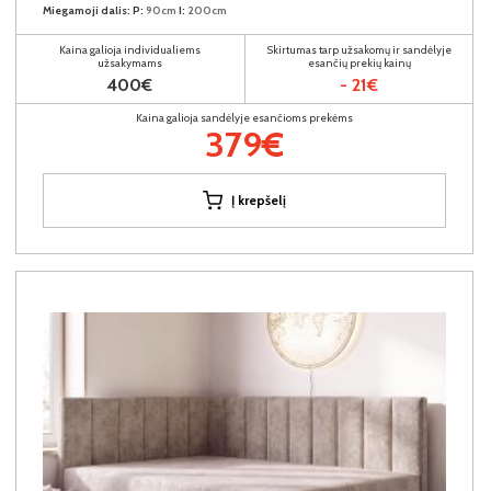
Miegamoji dalis:
P:
90cm
I:
200cm
Kaina galioja individualiems
Skirtumas tarp užsakomų ir sandėlyje
užsakymams
esančių prekių kainų
400€
- 21€
Kaina galioja sandėlyje esančioms prekėms
379€
Į krepšelį