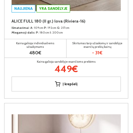
NAUJIENA
YRA SANDĖLYJE
ALICE FULL 180 (II gr.) lova (Riviera-16)
Išmatavimai:
A:
109cm
P:
192cm
G:
217cm
Miegamoji dalis:
P:
180cm
I:
200cm
Kaina galioja individualiems
Skirtumas tarp užsakomų ir sandėlyje
užsakymams
esančių prekių kainų
480€
- 31€
Kaina galioja sandėlyje esančioms prekėms
449€
Į krepšelį