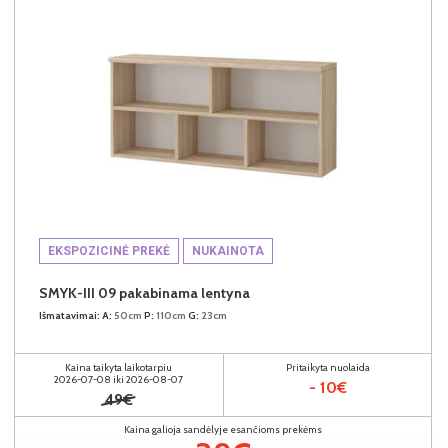
EKSPOZICINĖ PREKĖ
NUKAINOTA
SMYK-III 09 pakabinama lentyna
Išmatavimai:
A:
50cm
P:
110cm
G:
23cm
Kaina taikyta laikotarpiu
Pritaikyta nuolaida
2026-07-08 iki 2026-08-07
- 10€
49€
Kaina galioja sandėlyje esančioms prekėms