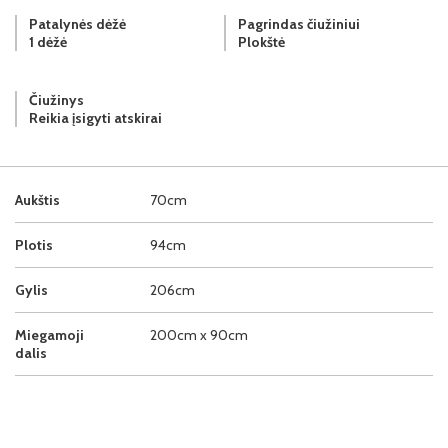
Patalynės dėžė
Pagrindas čiužiniui
1 dėžė
Plokštė
Čiužinys
Reikia įsigyti atskirai
Aukštis
70cm
Plotis
94cm
Gylis
206cm
Miegamoji
200cm x 90cm
dalis