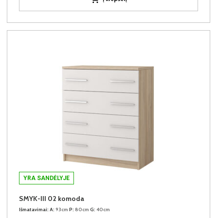
YRA SANDĖLYJE
SMYK-III 02 komoda
Išmatavimai:
A:
93cm
P:
80cm
G:
40cm