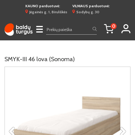
KAUNO parduotuvė:
VILNIAUS parduotuvė:
Jėgainės g. 1, Biruliškės
Sodybų g. 30
0
☰
SMYK-III 46 lova (Sonoma)