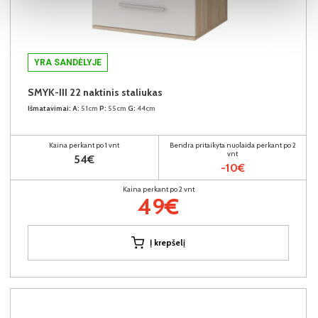
YRA SANDĖLYJE
SMYK-III 22 naktinis staliukas
Išmatavimai:
A:
51cm
P:
55cm
G:
44cm
Kaina perkant po 1 vnt
Bendra pritaikyta nuolaida perkant po 2
vnt
54€
-10€
Kaina perkant po 2 vnt
49€
Į krepšelį