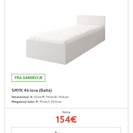
YRA SANDĖLYJE
SMYK 46 lova (Balta)
Išmatavimai:
A:
70cm
P:
94cm
G:
206cm
Miegamoji dalis:
P:
90cm
I:
200cm
Kaina:
154€