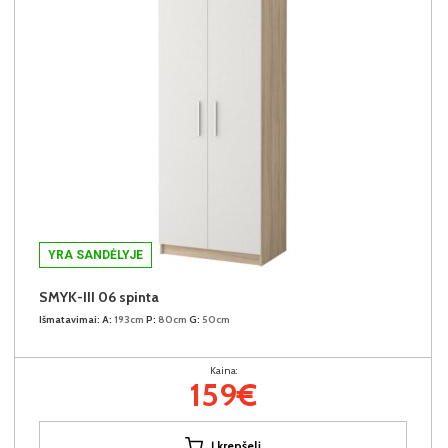
YRA SANDĖLYJE
SMYK-III 06 spinta
Išmatavimai:
A:
193cm
P:
80cm
G:
50cm
Kaina:
159€
Į krepšelį