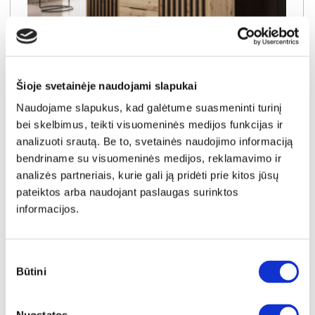
YRA SANDĖLYJE
Šioje svetainėje naudojami slapukai
Naudojame slapukus, kad galėtume suasmeninti turinį
NELLY komoda-indauja 3D (Dab Artisan)
bei skelbimus, teikti visuomeninės medijos funkcijas ir
Išmatavimai:
A:
86cm
P:
155cm
G:
45cm
analizuoti srautą. Be to, svetainės naudojimo informaciją
bendriname su visuomeninės medijos, reklamavimo ir
Kaina:
174€
analizės partneriais, kurie gali ją pridėti prie kitos jūsų
pateiktos arba naudojant paslaugas surinktos
informacijos.
Į krepšelį
Sutikimo
Būtini
pasirinkimas