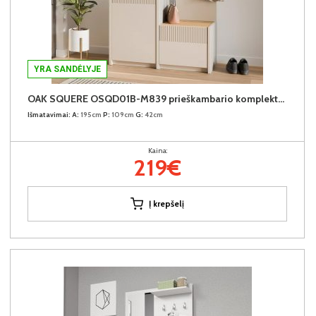
YRA SANDĖLYJE
OAK SQUERE OSQD01B-M839 prieškambario komplektas
Išmatavimai:
A:
195cm
P:
109cm
G:
42cm
Kaina:
219€
Į krepšelį