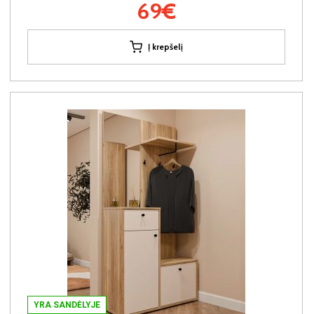
69€
Į krepšelį
YRA SANDĖLYJE