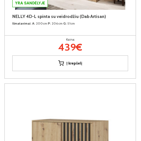
YRA SANDĖLYJE
NELLY 4D-L spinta su veidrodžiu (Dab Artisan)
Išmatavimai:
A:
200cm
P:
206cm
G:
51cm
Kaina:
439€
Į krepšelį