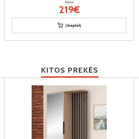
Kaina:
219€
Į krepšelį
KITOS PREKĖS