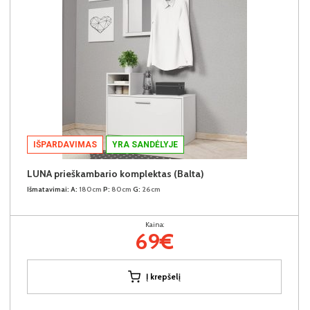
IŠPARDAVIMAS
YRA SANDĖLYJE
LUNA prieškambario komplektas (Balta)
Išmatavimai:
A:
180cm
P:
80cm
G:
26cm
Kaina:
69€
Į krepšelį