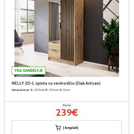
YRA SANDĖLYJE
NELLY 2D-L spinta su veidrodžiu (Dab Artisan)
Išmatavimai:
A:
200cm
P:
105cm
G:
51cm
Kaina:
239€
Į krepšelį