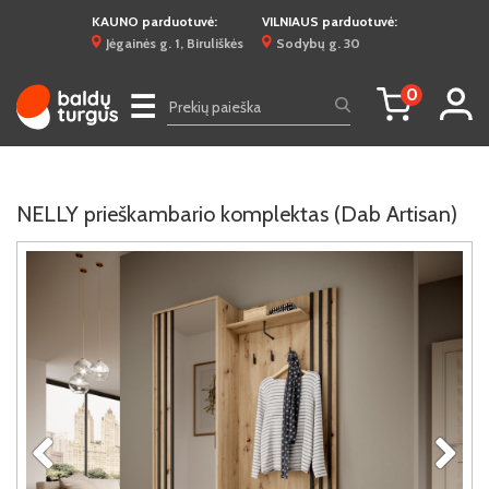
KAUNO parduotuvė:
VILNIAUS parduotuvė:
Jėgainės g. 1, Biruliškės
Sodybų g. 30
0
☰
NELLY prieškambario komplektas (Dab Artisan)