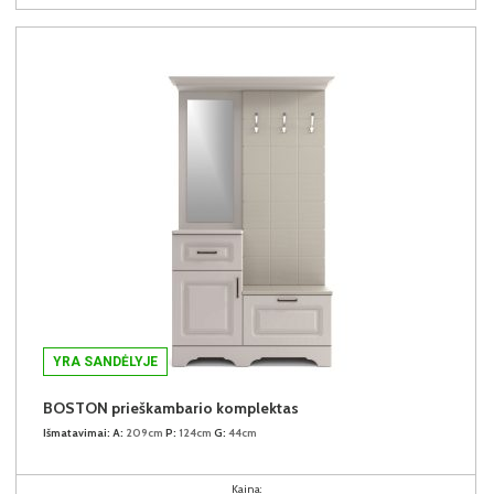
YRA SANDĖLYJE
BOSTON prieškambario komplektas
Išmatavimai:
A:
209cm
P:
124cm
G:
44cm
Kaina: