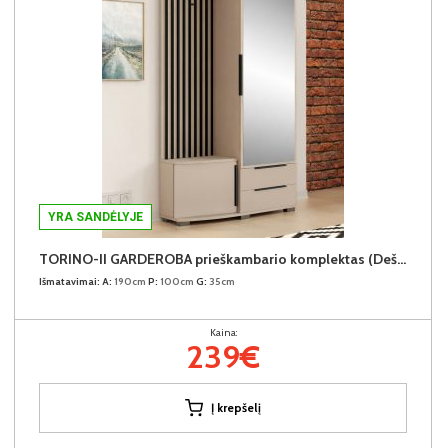
YRA SANDĖLYJE
TORINO-II GARDEROBA prieškambario komplektas (Dešininis)
Išmatavimai:
A:
190cm
P:
100cm
G:
35cm
Kaina:
239€
Į krepšelį