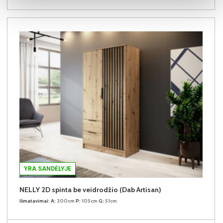
YRA SANDĖLYJE
NELLY 2D spinta be veidrodžio (Dab Artisan)
Išmatavimai:
A:
200cm
P:
105cm
G:
51cm