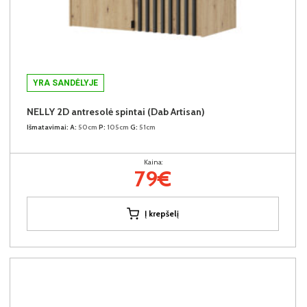
YRA SANDĖLYJE
NELLY 2D antresolė spintai (Dab Artisan)
Išmatavimai:
A:
50cm
P:
105cm
G:
51cm
Kaina:
79€
Į krepšelį