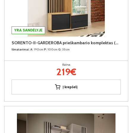
YRA SANDĖLYJE
SORENTO-II-GARDEROBA prieškambario komplektas (Dešininis)
Išmatavimai:
A:
190cm
P:
100cm
G:
35cm
Kaina:
219€
Į krepšelį