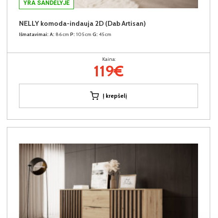
YRA SANDĖLYJE
NELLY komoda-indauja 2D (Dab Artisan)
Išmatavimai:
A:
86cm
P:
105cm
G:
45cm
Kaina:
119€
Į krepšelį