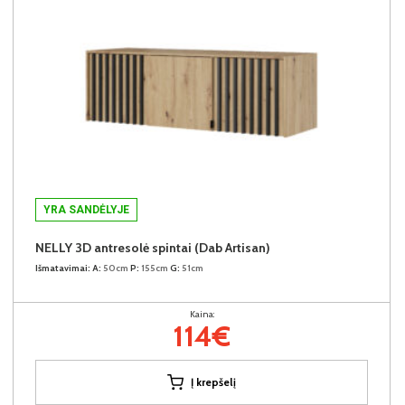
YRA SANDĖLYJE
NELLY 3D antresolė spintai (Dab Artisan)
Išmatavimai:
A:
50cm
P:
155cm
G:
51cm
Kaina:
114€
Į krepšelį