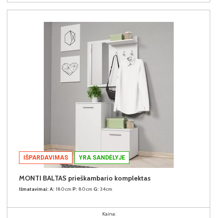
IŠPARDAVIMAS
YRA SANDĖLYJE
MONTI BALTAS prieškambario komplektas
Išmatavimai:
A:
180cm
P:
80cm
G:
34cm
Kaina: