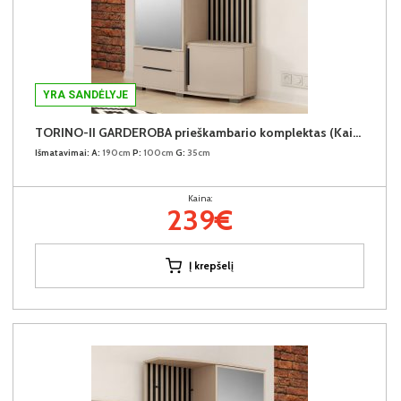
YRA SANDĖLYJE
TORINO-II GARDEROBA prieškambario komplektas (Kairinis)
Išmatavimai:
A:
190cm
P:
100cm
G:
35cm
Kaina:
239€
Į krepšelį