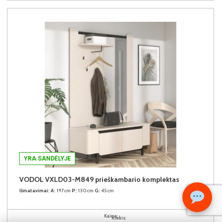
YRA SANDĖLYJE
VODOL VXLD03-M849 prieškambario komplektas
Išmatavimai:
A:
197cm
P:
130cm
G:
45cm
Kaina:
Kiekis: