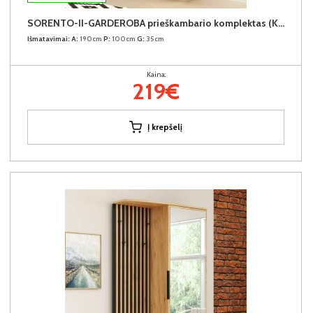
SORENTO-II-GARDEROBA prieškambario komplektas (Kairinis)
Išmatavimai:
A:
190cm
P:
100cm
G:
35cm
Kaina:
219€
Į krepšelį