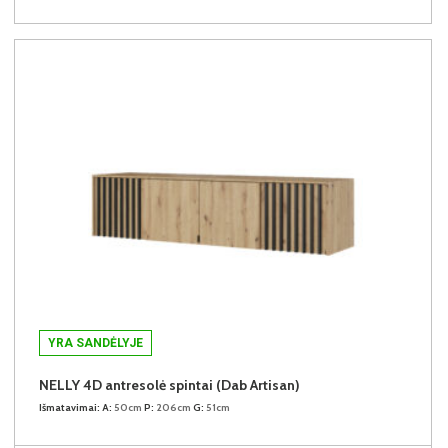
YRA SANDĖLYJE
NELLY 4D antresolė spintai (Dab Artisan)
Išmatavimai:
A:
50cm
P:
206cm
G:
51cm