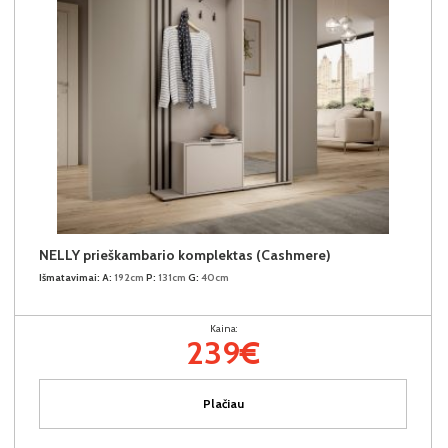
NELLY prieškambario komplektas (Cashmere)
Išmatavimai:
A:
192cm
P:
131cm
G:
40cm
Kaina:
239€
Plačiau