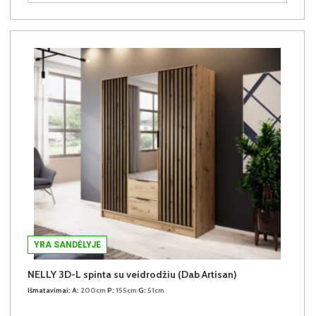
YRA SANDĖLYJE
NELLY 3D-L spinta su veidrodžiu (Dab Artisan)
Išmatavimai:
A:
200cm
P:
155cm
G:
51cm