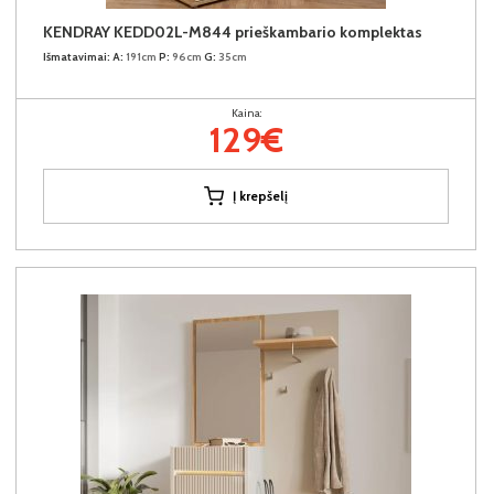
KENDRAY KEDD02L-M844 prieškambario komplektas
Išmatavimai:
A:
191cm
P:
96cm
G:
35cm
Kaina:
129€
Į krepšelį