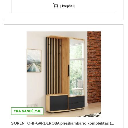
Į krepšelį
YRA SANDĖLYJE
SORENTO-II-GARDEROBA prieškambario komplektas (Dešininis)