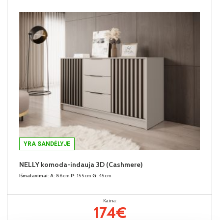
YRA SANDĖLYJE
NELLY komoda-indauja 3D (Cashmere)
Išmatavimai:
A:
86cm
P:
155cm
G:
45cm
Kaina:
174€