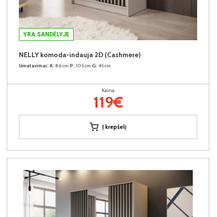
YRA SANDĖLYJE
NELLY komoda-indauja 2D (Cashmere)
Išmatavimai:
A:
86cm
P:
105cm
G:
45cm
Kaina:
119€
Į krepšelį