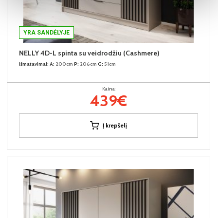
YRA SANDĖLYJE
NELLY 4D-L spinta su veidrodžiu (Cashmere)
Išmatavimai:
A:
200cm
P:
206cm
G:
51cm
Kaina:
439€
Į krepšelį