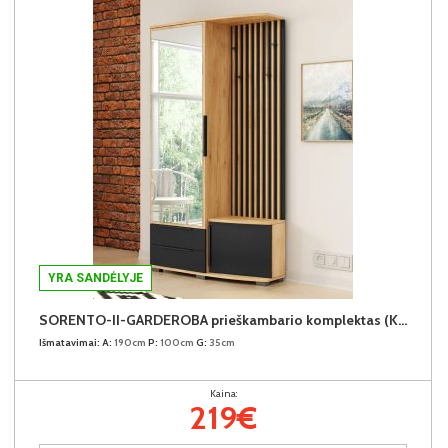
YRA SANDĖLYJE
SORENTO-II-GARDEROBA prieškambario komplektas (Kairinis)
Išmatavimai:
A:
190cm
P:
100cm
G:
35cm
Kaina:
219€