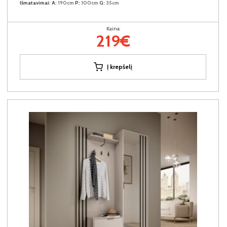
Išmatavimai:
A:
190cm
P:
100cm
G:
35cm
Kaina:
219€
Į krepšelį