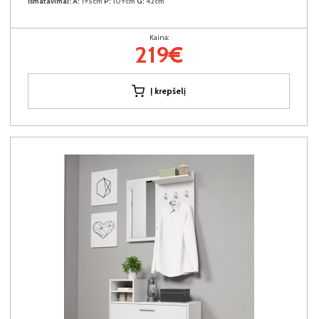
Išmatavimai:
A:
195cm
P:
109cm
G:
42cm
Kaina:
219€
Į krepšelį