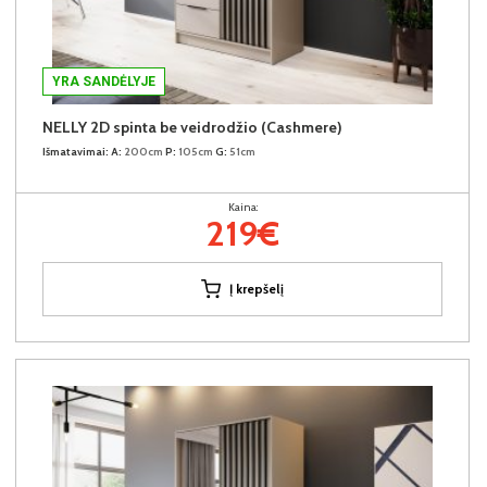
YRA SANDĖLYJE
NELLY 2D spinta be veidrodžio (Cashmere)
Išmatavimai:
A:
200cm
P:
105cm
G:
51cm
Kaina:
219€
Į krepšelį