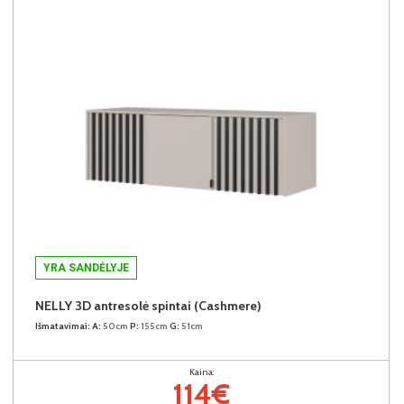
YRA SANDĖLYJE
NELLY 3D antresolė spintai (Cashmere)
Išmatavimai:
A:
50cm
P:
155cm
G:
51cm
Kaina:
114€