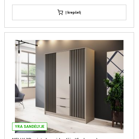
Į krepšelį
YRA SANDĖLYJE