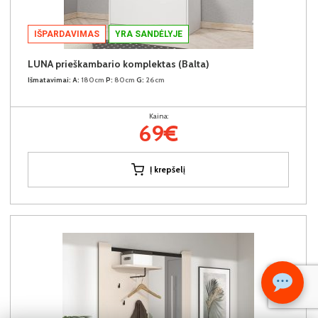
IŠPARDAVIMAS
YRA SANDĖLYJE
LUNA prieškambario komplektas (Balta)
Išmatavimai:
A:
180cm
P:
80cm
G:
26cm
Kaina:
69€
Į krepšelį