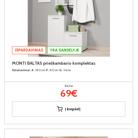
IŠPARDAVIMAS
YRA SANDĖLYJE
MONTI BALTAS prieškambario komplektas
Išmatavimai:
A:
180cm
P:
80cm
G:
34cm
Kaina:
69€
Į krepšelį