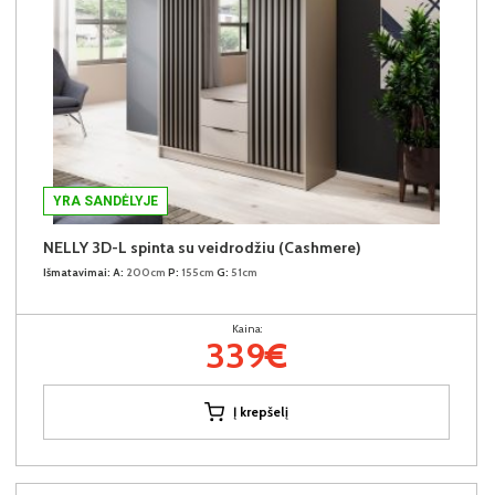
YRA SANDĖLYJE
NELLY 3D-L spinta su veidrodžiu (Cashmere)
Išmatavimai:
A:
200cm
P:
155cm
G:
51cm
Kaina:
339€
Į krepšelį