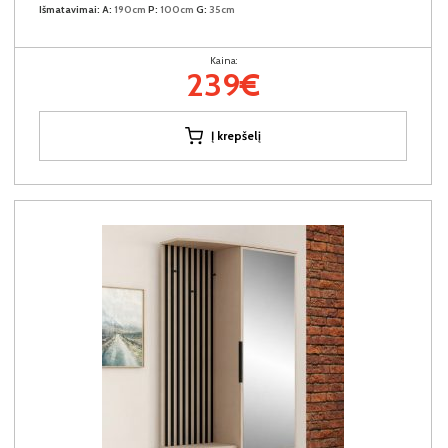
Išmatavimai:
A:
190cm
P:
100cm
G:
35cm
Kaina:
239€
Į krepšelį