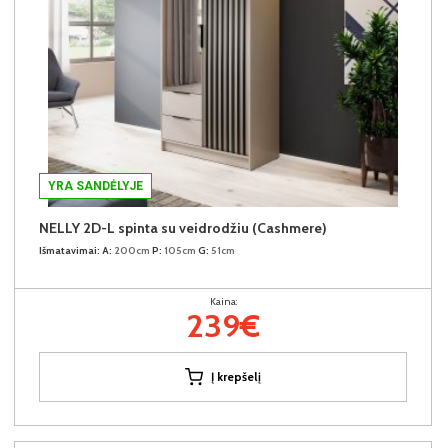
YRA SANDĖLYJE
NELLY 2D-L spinta su veidrodžiu (Cashmere)
Išmatavimai:
A:
200cm
P:
105cm
G:
51cm
Kaina:
239€
Į krepšelį