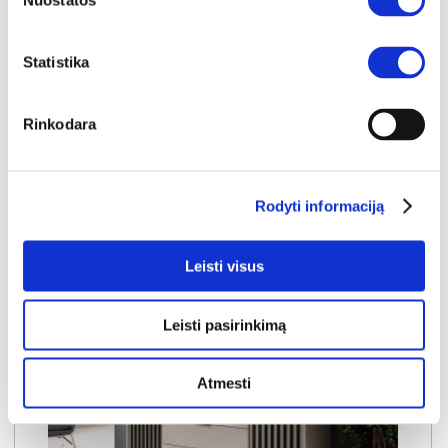
Nuostatos
Išmatavimai:
A:
50cm
P:
206cm
G:
51cm
Statistika
Kaina:
129€
Rinkodara
Į krepšelį
Rodyti informaciją
Leisti visus
Leisti pasirinkimą
Atmesti