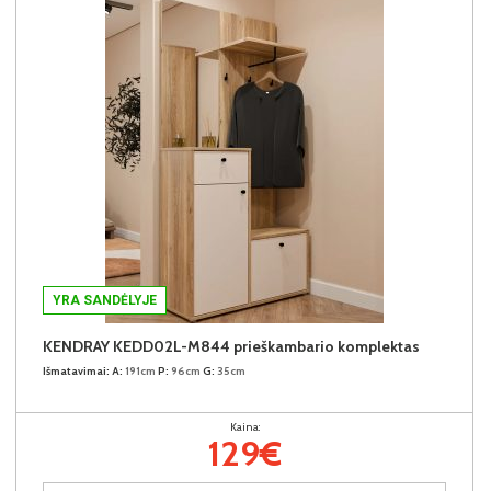
YRA SANDĖLYJE
KENDRAY KEDD02L-M844 prieškambario komplektas
Išmatavimai:
A:
191cm
P:
96cm
G:
35cm
Kaina:
129€