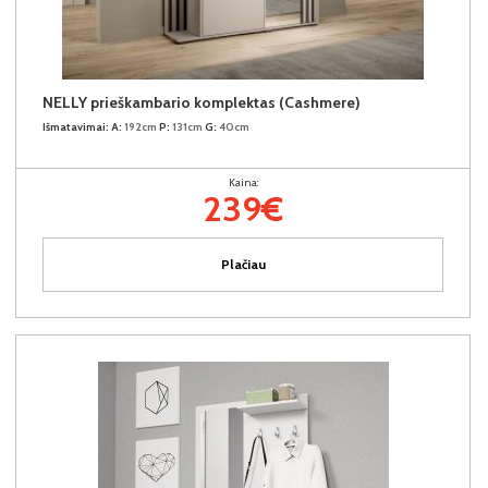
NELLY prieškambario komplektas (Cashmere)
Išmatavimai:
A:
192cm
P:
131cm
G:
40cm
Kaina:
239€
Plačiau