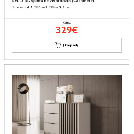
NELLY 3D spinta be veidrodžio (Cashmere)
Išmatavimai:
A:
200cm
P:
155cm
G:
51cm
Kaina:
329€
Į krepšelį