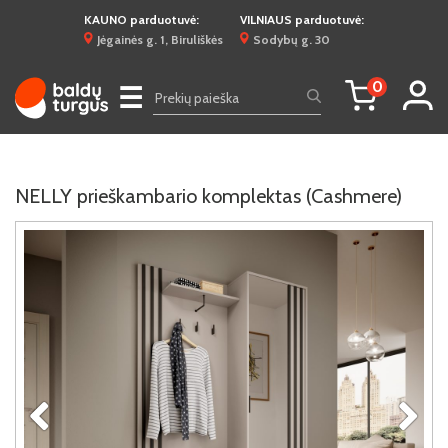
KAUNO parduotuvė:
VILNIAUS parduotuvė:
Jėgainės g. 1, Biruliškės
Sodybų g. 30
0
☰
NELLY prieškambario komplektas (Cashmere)