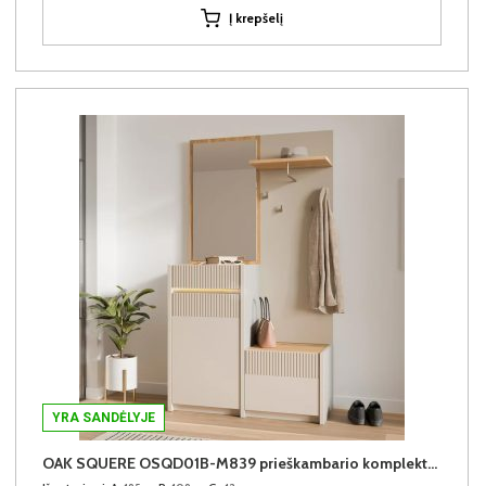
Į krepšelį
YRA SANDĖLYJE
OAK SQUERE OSQD01B-M839 prieškambario komplektas