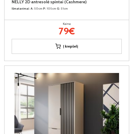
NELLY 2D antresolė spintai (Cashmere)
Išmatavimai:
A:
50cm
P:
105cm
G:
51cm
Kaina:
79€
Į krepšelį