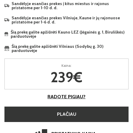
Sandėlyje esančias prekes į kitus miestus ir rajonus
pristatome per 1-10 d. d.
Sandėlyje esančias prekes Vilniuje, Kaune ir jų rajonuose
pristatome per 1-6 d. d.
Šią prekę galite apžiūrėti Kauno LEZ (Jėgainės g. 1, Biruliškės)
parduotuvėje
Šią prekę galite apžiūrėti Vilniaus (Sodybų g. 30)
parduotuvėje
Kaina:
239€
RADOTE PIGIAU?
PLAČIAU