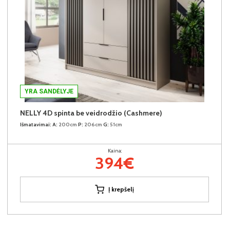
YRA SANDĖLYJE
NELLY 4D spinta be veidrodžio (Cashmere)
Išmatavimai:
A:
200cm
P:
206cm
G:
51cm
Kaina:
394€
Į krepšelį