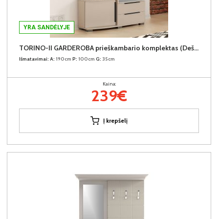
YRA SANDĖLYJE
TORINO-II GARDEROBA prieškambario komplektas (Dešininis)
Išmatavimai:
A:
190cm
P:
100cm
G:
35cm
Kaina:
239€
Į krepšelį