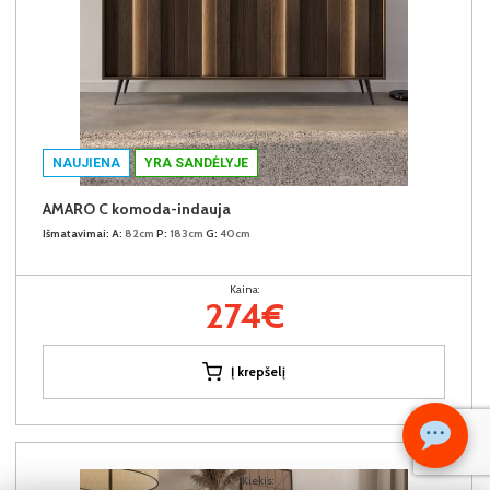
NAUJIENA
YRA SANDĖLYJE
AMARO C komoda-indauja
Išmatavimai:
A:
82cm
P:
183cm
G:
40cm
Kaina:
274€
Į krepšelį
Kiekis: