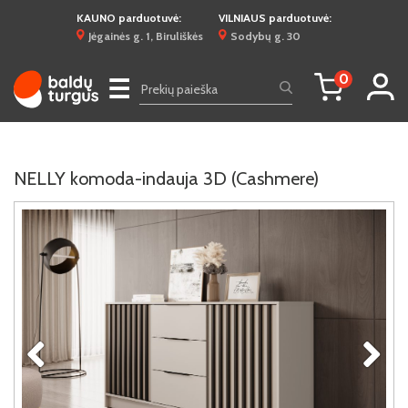
KAUNO parduotuvė:
VILNIAUS parduotuvė:
Jėgainės g. 1, Biruliškės
Sodybų g. 30
0
☰
NELLY komoda-indauja 3D (Cashmere)