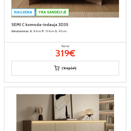
NAUJIENA
YRA SANDĖLYJE
SEMI C komoda-indauja 3D3S
Išmatavimai:
A:
84cm
P:
154cm
G:
40cm
Kaina:
319€
Į krepšelį