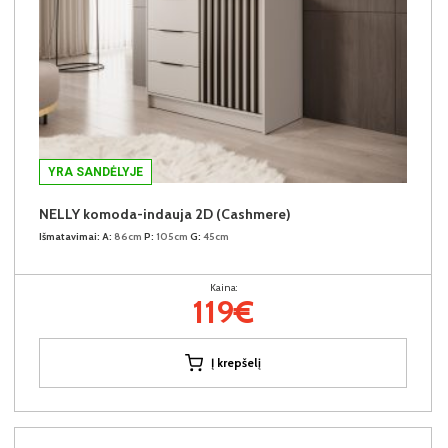
YRA SANDĖLYJE
NELLY komoda-indauja 2D (Cashmere)
Išmatavimai:
A:
86cm
P:
105cm
G:
45cm
Kaina:
119€
Į krepšelį