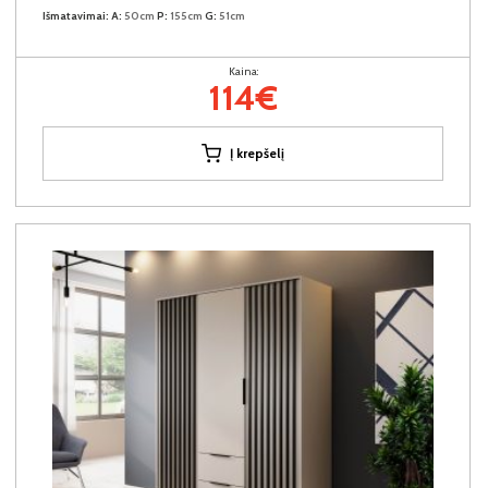
Išmatavimai:
A:
50cm
P:
155cm
G:
51cm
Kaina:
114€
Į krepšelį