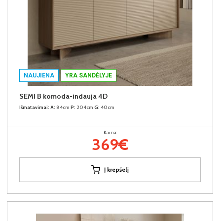
NAUJIENA
YRA SANDĖLYJE
SEMI B komoda-indauja 4D
Išmatavimai:
A:
84cm
P:
204cm
G:
40cm
Kaina:
369€
Į krepšelį