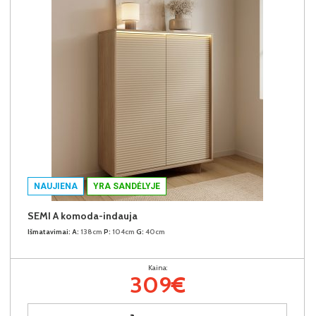
NAUJIENA
YRA SANDĖLYJE
SEMI A komoda-indauja
Išmatavimai:
A:
138cm
P:
104cm
G:
40cm
Kaina:
309€