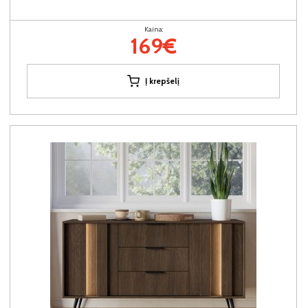
Kaina:
169€
Į krepšelį