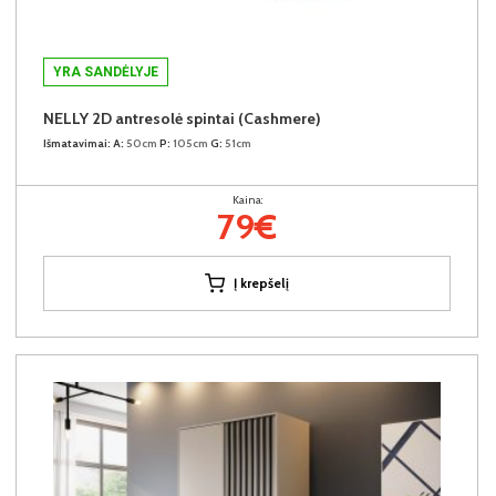
YRA SANDĖLYJE
NELLY 2D antresolė spintai (Cashmere)
Išmatavimai:
A:
50cm
P:
105cm
G:
51cm
Kaina:
79€
Į krepšelį