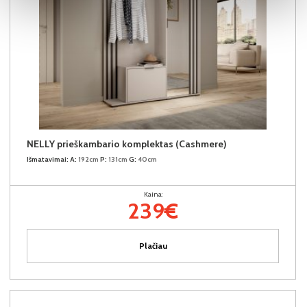
NELLY prieškambario komplektas (Cashmere)
Išmatavimai:
A:
192cm
P:
131cm
G:
40cm
Kaina:
239€
Plačiau