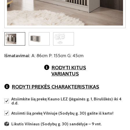
Išmatavimai:
A: 86cm P: 155cm G: 45cm
RODYTI KITUS
VARIANTUS
RODYTI PREKĖS CHARAKTERISTIKAS
Atsiimkite šią prekę Kauno LEZ (Jėgainės g. 1, Biruliškės) iki 4
d.d.
Atsiimti šią prekę Vilniuje (Sodybų g. 30) galite iš karto!
Likutis Vilniaus (Sodybų g. 30) sandėlyje – 9 vnt.