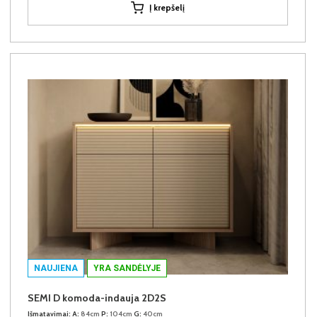
Į krepšelį
NAUJIENA
YRA SANDĖLYJE
SEMI D komoda-indauja 2D2S
Išmatavimai:
A:
84cm
P:
104cm
G:
40cm