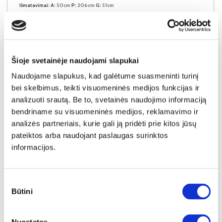
Išmatavimai:
A:
50cm
P:
206cm
G:
51cm
Kaina:
129€
Šioje svetainėje naudojami slapukai
Į krepšelį
Naudojame slapukus, kad galėtume suasmeninti turinį
bei skelbimus, teikti visuomeninės medijos funkcijas ir
analizuoti srautą. Be to, svetainės naudojimo informaciją
bendriname su visuomeninės medijos, reklamavimo ir
analizės partneriais, kurie gali ją pridėti prie kitos jūsų
pateiktos arba naudojant paslaugas surinktos
informacijos.
Sutikimo
Būtini
pasirinkimas