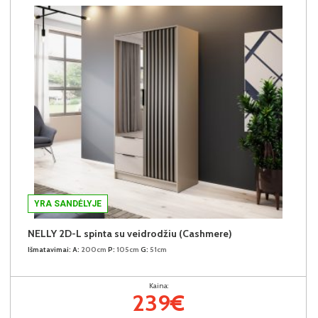
YRA SANDĖLYJE
NELLY 2D-L spinta su veidrodžiu (Cashmere)
Išmatavimai:
A:
200cm
P:
105cm
G:
51cm
Kaina:
239€