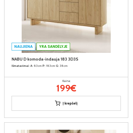
NAUJIENA
YRA SANDĖLYJE
NABU D komoda-indauja 183 3D3S
Išmatavimai:
A:
83cm
P:
183cm
G:
38cm
Kaina:
199€
Į krepšelį