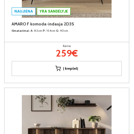
NAUJIENA
YRA SANDĖLYJE
AMARO F komoda-indauja 2D3S
Išmatavimai:
A:
83cm
P:
154cm
G:
40cm
Kaina:
259€
Į krepšelį