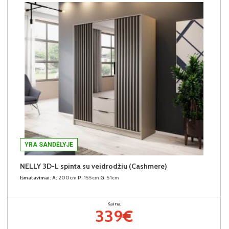
YRA SANDĖLYJE
NELLY 3D-L spinta su veidrodžiu (Cashmere)
Išmatavimai:
A:
200cm
P:
155cm
G:
51cm
Kaina:
339€