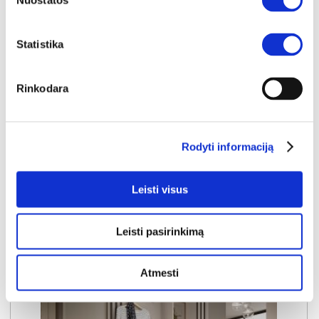
Nuostatos
YRA SANDĖLYJE
Statistika
NELLY 4D-L spinta su veidrodžiu (Cashmere)
Išmatavimai:
A:
200cm
P:
206cm
G:
51cm
Rinkodara
Kaina:
439€
Rodyti informaciją
Į krepšelį
Leisti visus
Leisti pasirinkimą
Atmesti