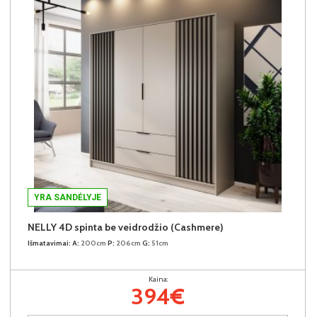
YRA SANDĖLYJE
NELLY 4D spinta be veidrodžio (Cashmere)
Išmatavimai:
A:
200cm
P:
206cm
G:
51cm
Kaina:
394€