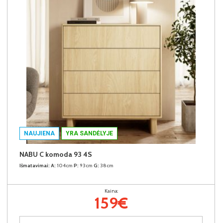
NAUJIENA
YRA SANDĖLYJE
NABU C komoda 93 4S
Išmatavimai:
A:
104cm
P:
93cm
G:
38cm
Kaina:
159€