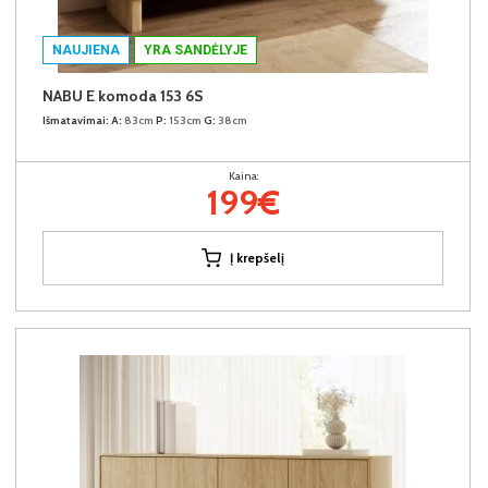
NAUJIENA
YRA SANDĖLYJE
NABU E komoda 153 6S
Išmatavimai:
A:
83cm
P:
153cm
G:
38cm
Kaina:
199€
Į krepšelį