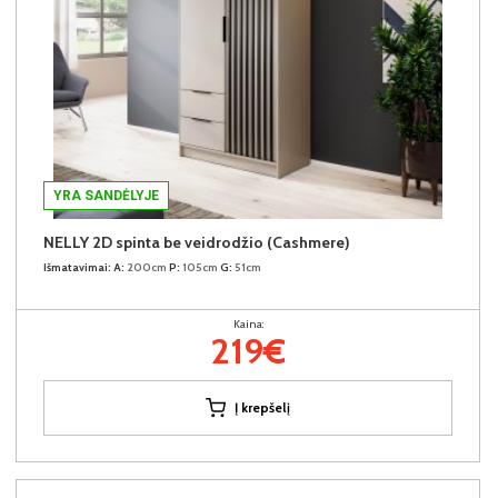
YRA SANDĖLYJE
NELLY 2D spinta be veidrodžio (Cashmere)
Išmatavimai:
A:
200cm
P:
105cm
G:
51cm
Kaina:
219€
Į krepšelį