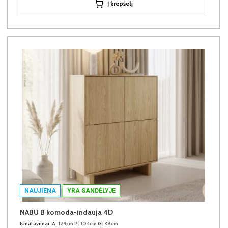
Į krepšelį
NAUJIENA
YRA SANDĖLYJE
NABU B komoda-indauja 4D
Išmatavimai:
A:
124cm
P:
104cm
G:
38cm