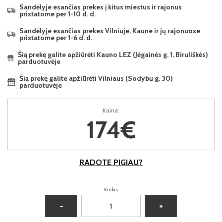
Sandėlyje esančias prekes į kitus miestus ir rajonus
pristatome per 1-10 d. d.
Sandėlyje esančias prekes Vilniuje, Kaune ir jų rajonuose
pristatome per 1-6 d. d.
Šią prekę galite apžiūrėti Kauno LEZ (Jėgainės g. 1, Biruliškės)
parduotuvėje
Šią prekę galite apžiūrėti Vilniaus (Sodybų g. 30)
parduotuvėje
Kaina:
174€
RADOTE PIGIAU?
Kiekis:
−
+