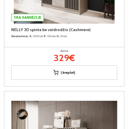
YRA SANDĖLYJE
NELLY 3D spinta be veidrodžio (Cashmere)
Išmatavimai:
A:
200cm
P:
155cm
G:
51cm
Kaina:
329€
Į krepšelį