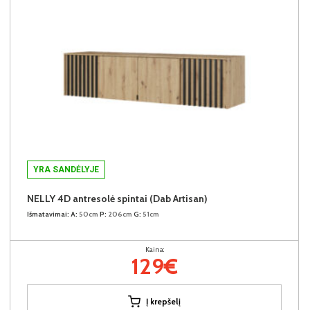
YRA SANDĖLYJE
NELLY 4D antresolė spintai (Dab Artisan)
Išmatavimai:
A:
50cm
P:
206cm
G:
51cm
Kaina:
129€
Į krepšelį