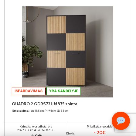
IŠPARDAVIMAS
YRA SANDĖLYJE
QUADRO 2 QDRS721-M875 spinta
Išmatavimai:
A:
185cm
P:
94cm
G:
53cm
Kaina taikyta laikotarpiu
Pritaikyta nuolaida
2026-07-01 iki 2026-07-30
- 20€
Kiekis: