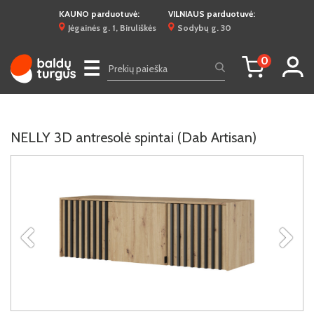
KAUNO parduotuvė:
VILNIAUS parduotuvė:
Jėgainės g. 1, Biruliškės
Sodybų g. 30
0
☰
NELLY 3D antresolė spintai (Dab Artisan)