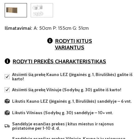
Išmatavimai:
A: 50cm P: 155cm G: 51cm
RODYTI KITUS
VARIANTUS
RODYTI PREKĖS CHARAKTERISTIKAS
Atsiimti šią prekę Kauno LEZ (Jėgainės g. 1, Biruliškės) galite iš
karto!
Atsiimti šią prekę Vilniuje (Sodybų g. 30) galite iš karto!
Likutis Kauno LEZ (Jėgainės g. 1, Biruliškės) sandėlyje – 6 vnt.
Likutis Vilniaus (Sodybų g. 30) sandėlyje – 10+ vnt.
Sandėlyje esančias prekes į kitus miestus ir rajonus
pristatome per 1-10 d. d.
Sandėlyje esančias prekes Vilniuje, Kaune ir jų rajonuose