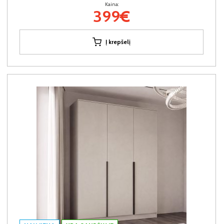
Kaina:
399€
Į krepšelį