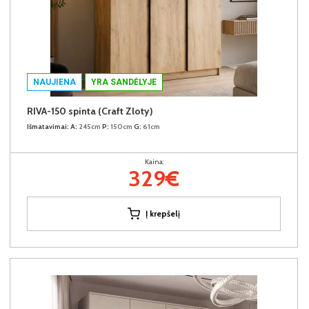
NAUJIENA
YRA SANDĖLYJE
RIVA-150 spinta (Craft Zloty)
Išmatavimai:
A:
245cm
P:
150cm
G:
61cm
Kaina:
329€
Į krepšelį