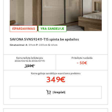
IŠPARDAVIMAS
YRA SANDĖLYJE
SAVONA SVNS92411-T15 spinta be apdailos
Išmatavimai:
A:
211cm
P:
220cm
G:
61cm
Kaina taikyta laikotarpiu
Pritaikyta nuolaida
2026-06-16 iki 2026-07-15
- 50€
399€
Kaina galioja sandėlyje esančioms prekėms
349€
Į krepšelį