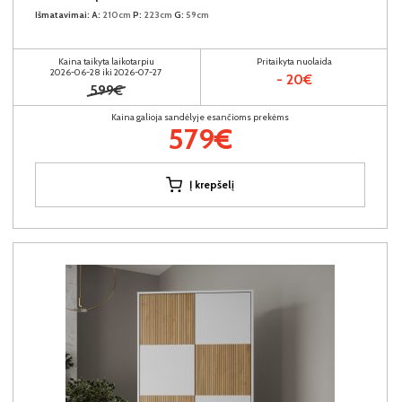
Išmatavimai:
A:
210cm
P:
223cm
G:
59cm
Kaina taikyta laikotarpiu
Pritaikyta nuolaida
2026-06-28 iki 2026-07-27
- 20€
599€
Kaina galioja sandėlyje esančioms prekėms
579€
Į krepšelį