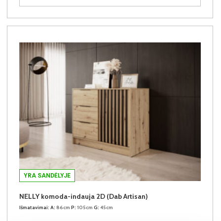
YRA SANDĖLYJE
NELLY komoda-indauja 2D (Dab Artisan)
Išmatavimai:
A:
86cm
P:
105cm
G:
45cm