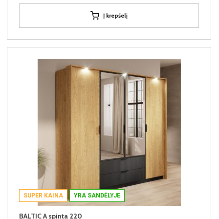
Į krepšelį
SUPER KAINA
YRA SANDĖLYJE
BALTIC A spinta 220