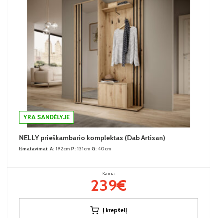
YRA SANDĖLYJE
NELLY prieškambario komplektas (Dab Artisan)
Išmatavimai:
A:
192cm
P:
131cm
G:
40cm
Kaina:
239€
Į krepšelį