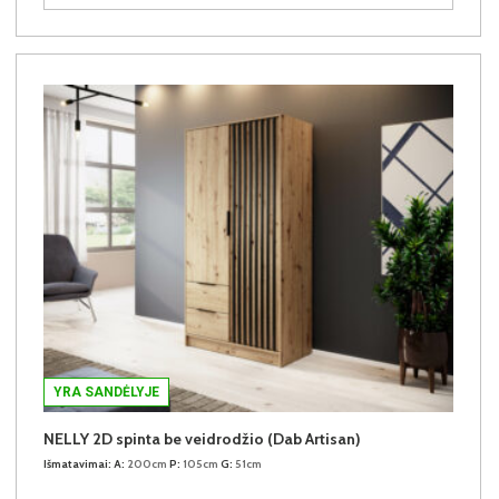
YRA SANDĖLYJE
NELLY 2D spinta be veidrodžio (Dab Artisan)
Išmatavimai:
A:
200cm
P:
105cm
G:
51cm