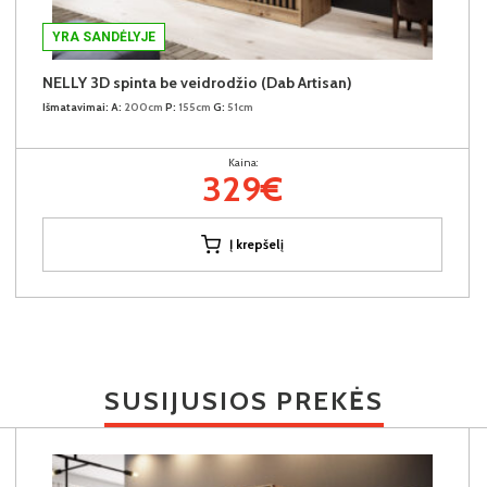
YRA SANDĖLYJE
NELLY 3D spinta be veidrodžio (Dab Artisan)
Išmatavimai:
A:
200cm
P:
155cm
G:
51cm
Kaina:
329€
Į krepšelį
SUSIJUSIOS PREKĖS