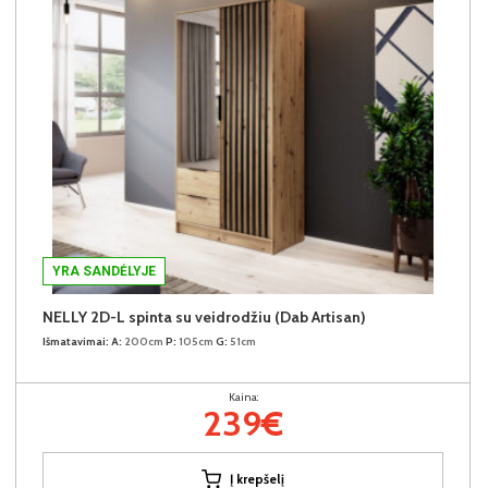
YRA SANDĖLYJE
NELLY 2D-L spinta su veidrodžiu (Dab Artisan)
Išmatavimai:
A:
200cm
P:
105cm
G:
51cm
Kaina:
239€
Į krepšelį