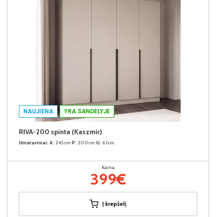
NAUJIENA
YRA SANDĖLYJE
RIVA-200 spinta (Kaszmir)
Išmatavimai:
A:
245cm
P:
200cm
G:
61cm
Kaina:
399€
Į krepšelį