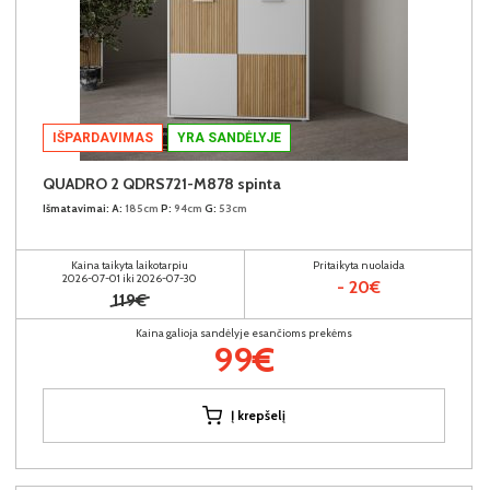
IŠPARDAVIMAS
YRA SANDĖLYJE
QUADRO 2 QDRS721-M878 spinta
Išmatavimai:
A:
185cm
P:
94cm
G:
53cm
Kaina taikyta laikotarpiu
Pritaikyta nuolaida
2026-07-01 iki 2026-07-30
- 20€
119€
Kaina galioja sandėlyje esančioms prekėms
99€
Į krepšelį