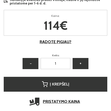
pristatome per 1-6 d. d.
Kaina:
114€
RADOTE PIGIAU?
Kiekis:
−
+
Į KREPŠELĮ
PRISTATYMO KAINA