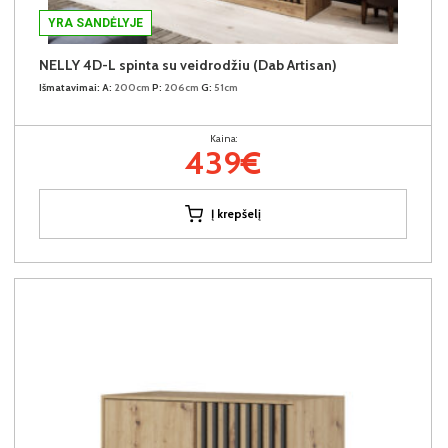
YRA SANDĖLYJE
NELLY 4D-L spinta su veidrodžiu (Dab Artisan)
Išmatavimai:
A:
200cm
P:
206cm
G:
51cm
Kaina:
439€
Į krepšelį