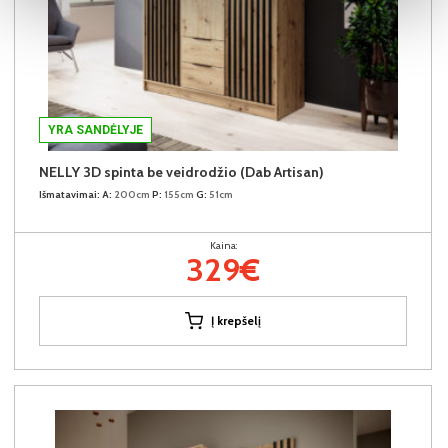
YRA SANDĖLYJE
NELLY 3D spinta be veidrodžio (Dab Artisan)
Išmatavimai:
A:
200cm
P:
155cm
G:
51cm
Kaina:
329€
Į krepšelį