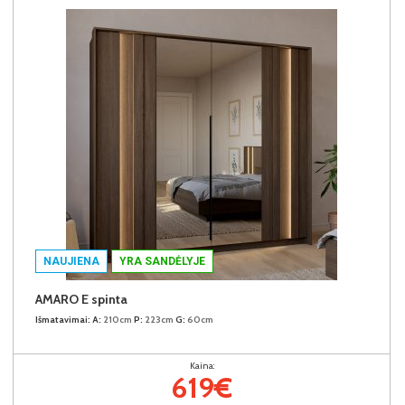
NAUJIENA
YRA SANDĖLYJE
AMARO E spinta
Išmatavimai:
A:
210cm
P:
223cm
G:
60cm
Kaina:
619€