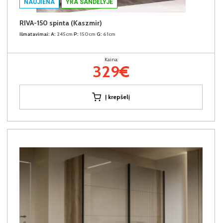
NAUJIENA
YRA SANDĖLYJE
RIVA-150 spinta (Kaszmir)
Išmatavimai:
A:
245cm
P:
150cm
G:
61cm
Kaina:
329€
Į krepšelį