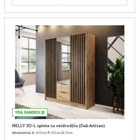
YRA SANDĖLYJE
NELLY 3D-L spinta su veidrodžiu (Dab Artisan)
Išmatavimai:
A:
200cm
P:
155cm
G:
51cm