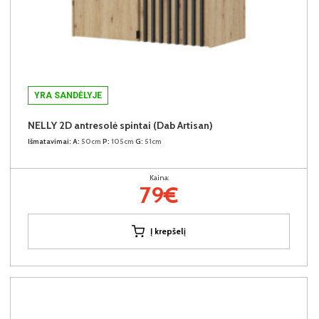
YRA SANDĖLYJE
NELLY 2D antresolė spintai (Dab Artisan)
Išmatavimai:
A:
50cm
P:
105cm
G:
51cm
Kaina:
79€
Į krepšelį