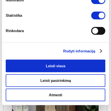
Nuostatos
YRA SANDĖLYJE
NELLY komoda-indauja 3D (Dab Artisan)
Statistika
Išmatavimai:
A:
86cm
P:
155cm
G:
45cm
Rinkodara
Kaina:
174€
Rodyti informaciją
Į krepšelį
Leisti visus
Leisti pasirinkimą
Atmesti