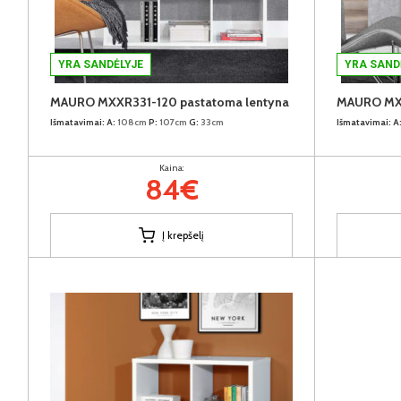
YRA SANDĖLYJE
YRA SAND
MAURO MXXR331-120 pastatoma lentyna
MAURO MXX
Išmatavimai:
A:
108cm
P:
107cm
G:
33cm
Išmatavimai:
A
Kaina:
84€
Į krepšelį