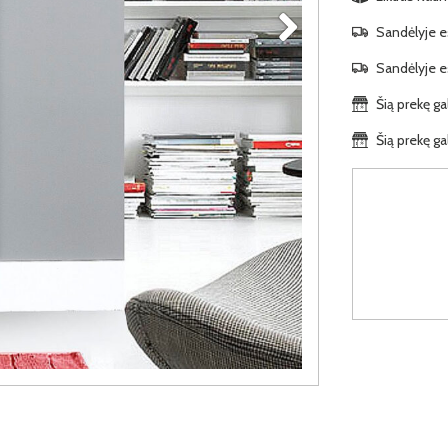
Sandėlyje es
Sandėlyje es
Šią prekę ga
Šią prekę ga