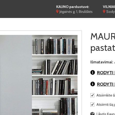
KAUNO parduotuvė:
VILNIA
Jėgainės g. 1, Biruliškės
Sodyb
MAUR
pasta
Išmatavimai:
RODYTI 
RODYTI
Atsiimkite š
Atsiimti šią 
Likutis Kaun