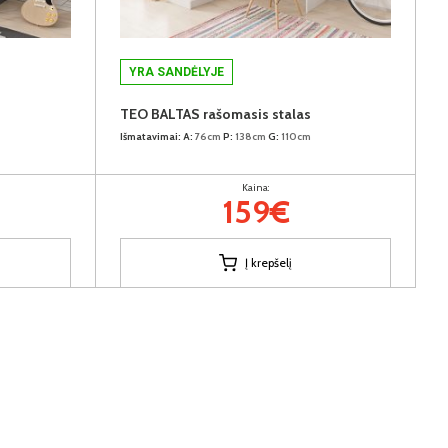
YRA SANDĖLYJE
TEO BALTAS rašomasis stalas
Išmatavimai:
A:
76cm
P:
138cm
G:
110cm
Kaina:
159€
Į krepšelį