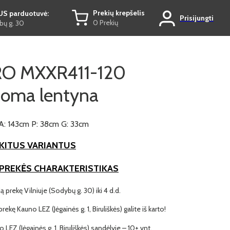
Prekių krepšelis
US parduotuvė:
Prisijungti
0 Prekių
ų g. 30
O MXXR411-120
toma lentyna
A: 143cm P: 38cm G: 33cm
KITUS VARIANTUS
 PREKĖS CHARAKTERISTIKAS
ią prekę Vilniuje (Sodybų g. 30) iki 4 d.d.
prekę Kauno LEZ (Jėgainės g. 1, Biruliškės) galite iš karto!
o LEZ (Jėgainės g. 1, Biruliškės) sandėlyje – 10+ vnt.