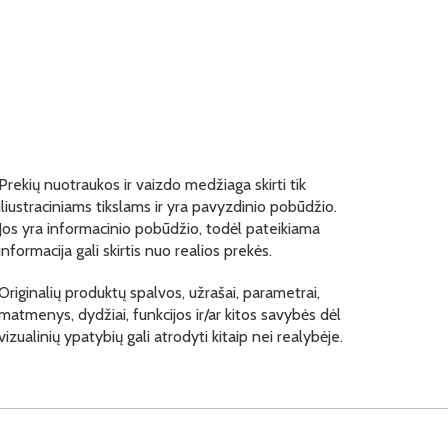
Prekių nuotraukos ir vaizdo medžiaga skirti tik
iliustraciniams tikslams ir yra pavyzdinio pobūdžio.
Jos yra informacinio pobūdžio, todėl pateikiama
informacija gali skirtis nuo realios prekės.
Originalių produktų spalvos, užrašai, parametrai,
matmenys, dydžiai, funkcijos ir/ar kitos savybės dėl
vizualinių ypatybių gali atrodyti kitaip nei realybėje.