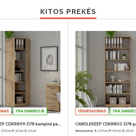
KITOS PREKĖS
IMAS
YRA SANDĖLYJE
IŠPARDAVIMAS
YRA SANDĖL
CANDLEKEEP CDKR809-D78 kampinė pastatoma lentyna
:
220cm
P:
62cm
G:
62cm
Išmatavimai:
A:
220cm
P:
80cm
G:
35cm