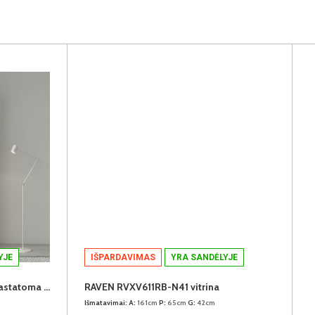
YJE
IŠPARDAVIMAS
YRA SANDĖLYJE
CANDLEKEEP CDKR802-D78 pastatoma lentyna
RAVEN RVXV611RB-N41 vitrina
Išmatavimai:
A:
161cm
P:
65cm
G:
42cm