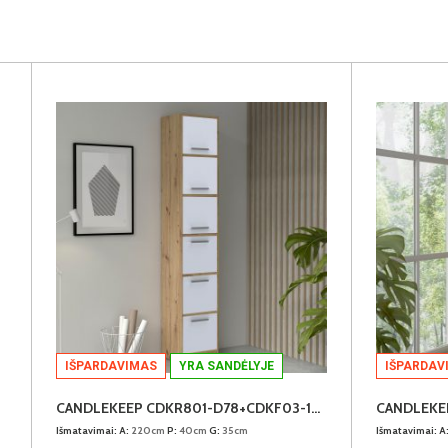
IŠPARDAVIMAS
YRA SANDĖLYJE
IŠPARDAV
CANDLEKEEP CDKR801-D78+CDKF03-120 pastatoma lentyna su durimis (6vnt.)
Išmatavimai:
A:
220cm
P:
40cm
G:
35cm
Išmatavimai:
A