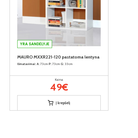
YRA SANDĖLYJE
MAURO MXXR221-120 pastatoma lentyna
Išmatavimai:
A:
73cm
P:
73cm
G:
33cm
Kaina:
49€
Į krepšelį