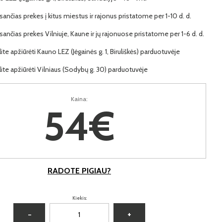
ančias prekes į kitus miestus ir rajonus pristatome per 1-10 d. d.
ančias prekes Vilniuje, Kaune ir jų rajonuose pristatome per 1-6 d. d.
lite apžiūrėti Kauno LEZ (Jėgainės g. 1, Biruliškės) parduotuvėje
lite apžiūrėti Vilniaus (Sodybų g. 30) parduotuvėje
Kaina:
54€
RADOTE PIGIAU?
Kiekis:
−
+