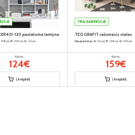
ĖLYJE
YRA SANDĖLYJE
R431-120 pastatoma lentyna
TEO GRAFIT rašomasis stalas
:
178cm
P:
107cm
G:
33cm
Išmatavimai:
A:
76cm
P:
138cm
G:
110cm
Kaina:
Kaina:
124€
159€
Į krepšelį
Į krepšelį