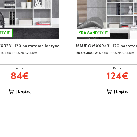
ĖLYJE
YRA SANDĖLYJE
R331-120 pastatoma lentyna
MAURO MXXR431-120 pastatom
:
108cm
P:
107cm
G:
33cm
Išmatavimai:
A:
178cm
P:
107cm
G:
33cm
Kaina:
Kaina:
84€
124€
Į krepšelį
Į krepšelį