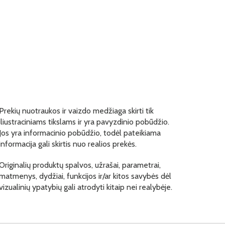
Prekių nuotraukos ir vaizdo medžiaga skirti tik
iliustraciniams tikslams ir yra pavyzdinio pobūdžio.
Jos yra informacinio pobūdžio, todėl pateikiama
informacija gali skirtis nuo realios prekės.
Originalių produktų spalvos, užrašai, parametrai,
matmenys, dydžiai, funkcijos ir/ar kitos savybės dėl
vizualinių ypatybių gali atrodyti kitaip nei realybėje.