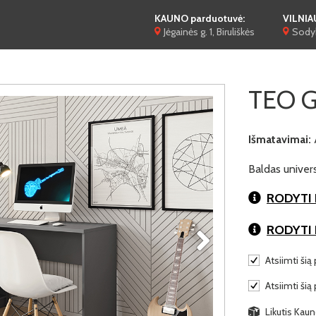
KAUNO parduotuvė:
VILNIA
Jėgainės g. 1, Biruliškės
Sodyb
TEO G
Išmatavimai:
Baldas univer
RODYTI 
RODYTI
Atsiimti šią 
Atsiimti šią
Likutis Kaun