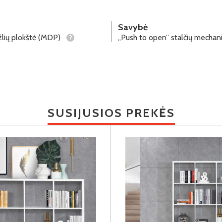
Savybė
lių plokštė (MDP)
„Push to open” stalčių mecha
?
SUSIJUSIOS PREKĖS