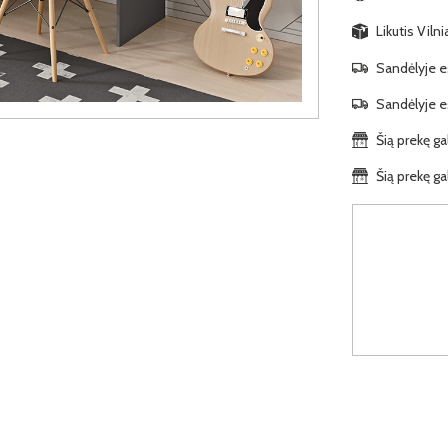
Likutis Viln
Sandėlyje es
Sandėlyje es
Šią prekę ga
Šią prekę ga