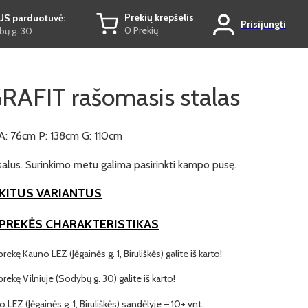
Prekių krepšelis
US parduotuvė:
Prisijungti
0 Prekių
ų g. 30
RAFIT rašomasis stalas
A: 76cm P: 138cm G: 110cm
salus. Surinkimo metu galima pasirinkti kampo pusę.
KITUS VARIANTUS
 PREKĖS CHARAKTERISTIKAS
prekę Kauno LEZ (Jėgainės g. 1, Biruliškės) galite iš karto!
 prekę Vilniuje (Sodybų g. 30) galite iš karto!
o LEZ (Jėgainės g. 1, Biruliškės) sandėlyje – 10+ vnt.