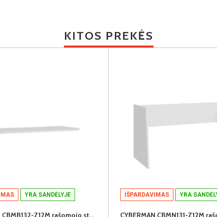
KITOS PREKĖS
IMAS
YRA SANDĖLYJE
IŠPARDAVIMAS
YRA SANDĖL
CYBERMAN CBMB132-Z12M rašomojo stalo stalviršis