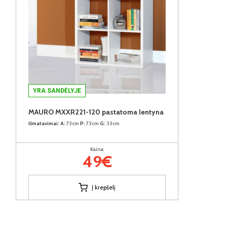
YRA SANDĖLYJE
MAURO MXXR221-120 pastatoma lentyna
Išmatavimai:
A:
73cm
P:
73cm
G:
33cm
Kaina:
49€
Į krepšelį