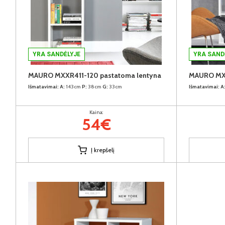
YRA SANDĖLYJE
YRA SAND
MAURO MXXR411-120 pastatoma lentyna
MAURO MXX
Išmatavimai:
A:
143cm
P:
38cm
G:
33cm
Išmatavimai:
A
Kaina:
54€
Į krepšelį