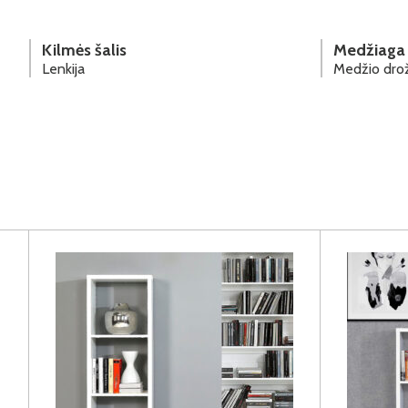
Kilmės šalis
Medžiaga
Lenkija
Medžio drož