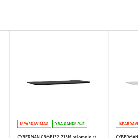
IŠPARDAVIMAS
YRA SANDĖLYJE
IŠPARDAV
CYBERMAN CBMB132-Z13M rašomojo stalo stalviršis