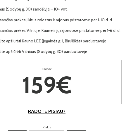
iaus (Sodybų g. 30) sandėlyje – 10+ vnt.
ančias prekes į kitus miestus ir rajonus pristatome per 1-10 d. d.
ančias prekes Vilniuje, Kaune ir jų rajonuose pristatome per 1-6 d. d.
lite apžiūrėti Kauno LEZ (Jėgainės g. 1, Biruliškės) parduotuvėje
lite apžiūrėti Vilniaus (Sodybų g. 30) parduotuvėje
Kaina:
159€
RADOTE PIGIAU?
Kiekis: