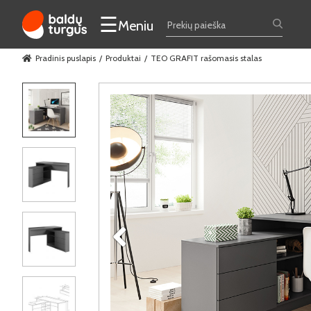
☰
Meniu
Pradinis puslapis
Produktai
TEO GRAFIT rašomasis stalas