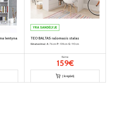
YRA SANDĖLYJE
a lentyna
TEO BALTAS rašomasis stalas
Išmatavimai:
A:
76cm
P:
138cm
G:
110cm
Kaina:
159€
Į krepšelį