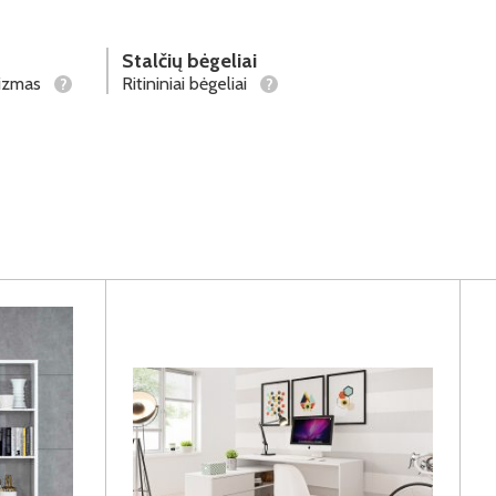
Stalčių bėgeliai
nizmas
Ritininiai bėgeliai
?
?