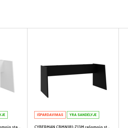
YJE
IŠPARDAVIMAS
YRA SANDĖLYJE
CYBERMAN CBMN131-Z12M rašomojo stalo kojos
CYBERMAN CBMN181-Z13M rašomojo stalo kojos