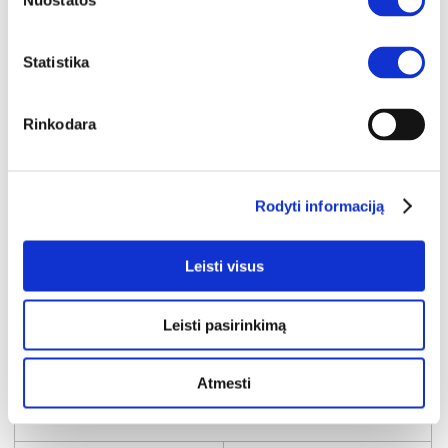
Nuostatos
Statistika
Rinkodara
Rodyti informaciją
Leisti visus
Leisti pasirinkimą
IŠPARDAVIMAS
YRA SANDĖLYJE
CANMORE CNMR711-C273 pastatoma lentyna
Atmesti
Išmatavimai:
A:
202cm
P:
55cm
G:
42cm