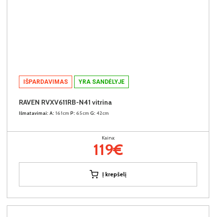
IŠPARDAVIMAS
YRA SANDĖLYJE
RAVEN RVXV611RB-N41 vitrina
Išmatavimai:
A:
161cm
P:
65cm
G:
42cm
Kaina:
119€
Į krepšelį