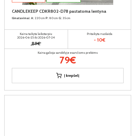
CANDLEKEEP CDKR802-D78 pastatoma lentyna
Išmatavimai:
A:
220cm
P:
80cm
G:
35cm
Kaina taikyta laikotarpiu
Pritaikyta nuolaida
2026-06-25 iki 2026-07-24
- 10€
89€
Kaina galioja sandėlyje esančioms prekėms
79€
Į krepšelį