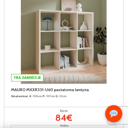
YRA SANDĖLYJE
MAURO MXXR331-U60 pastatoma lentyna
Išmatavimai:
A:
108cm
P:
107cm
G:
33cm
Kaina:
84€
Kiekis: