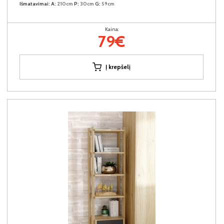
Išmatavimai:
A:
210cm
P:
30cm
G:
59cm
Kaina:
79€
Į krepšelį