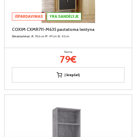
IŠPARDAVIMAS
YRA SANDĖLYJE
COXIM CXMR711-M635 pastatoma lentyna
Išmatavimai:
A:
186cm
P:
49cm
G:
42cm
Kaina:
79€
Į krepšelį