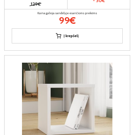
- 30€
129€
Kaina galioja sandėlyje esančioms prekėms
99€
Į krepšelį