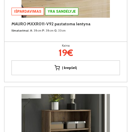
IŠPARDAVIMAS
YRA SANDĖLYJE
MAURO MXXR011-V92 pastatoma lentyna
Išmatavimai:
A:
38cm
P:
38cm
G:
33cm
Kaina:
19€
Į krepšelį