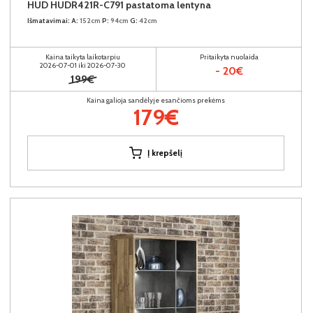
HUD HUDR421R-C791 pastatoma lentyna
Išmatavimai:
A:
152cm
P:
94cm
G:
42cm
Kaina taikyta laikotarpiu
Pritaikyta nuolaida
2026-07-01 iki 2026-07-30
- 20€
199€
Kaina galioja sandėlyje esančioms prekėms
179€
Į krepšelį