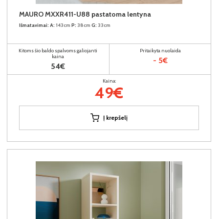
MAURO MXXR411-U88 pastatoma lentyna
Išmatavimai:
A:
143cm
P:
38cm
G:
33cm
Kitoms šio baldo spalvoms galiojanti
Pritaikyta nuolaida
kaina
- 5€
54€
Kaina:
49€
Į krepšelį