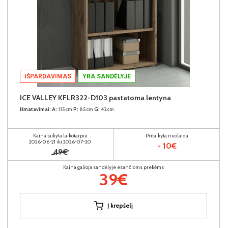
IŠPARDAVIMAS
YRA SANDĖLYJE
ICE VALLEY KFLR322-D103 pastatoma lentyna
Išmatavimai:
A:
115cm
P:
85cm
G:
42cm
Kaina taikyta laikotarpiu
Pritaikyta nuolaida
2026-06-21 iki 2026-07-20
- 10€
49€
Kaina galioja sandėlyje esančioms prekėms
39€
Į krepšelį