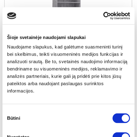
Šioje svetainėje naudojami slapukai
Naudojame slapukus, kad galėtume suasmeninti turinį
EKSPOZICINĖ PREKĖ
NUKAINOTA
bei skelbimus, teikti visuomeninės medijos funkcijas ir
analizuoti srautą. Be to, svetainės naudojimo informaciją
EMILY EMLR82-C264 pastatoma lentyna
bendriname su visuomeninės medijos, reklamavimo ir
Išmatavimai:
A:
188cm
P:
60cm
G:
35cm
analizės partneriais, kurie gali ją pridėti prie kitos jūsų
pateiktos arba naudojant paslaugas surinktos
Kaina taikyta laikotarpiu
Pritaikyta nuolaida
2026-07-07 iki 2026-08-06
informacijos.
- 10€
69€
Kaina galioja sandėlyje esančioms prekėms
59€
Sutikimo
Būtini
pasirinkimas
Plačiau