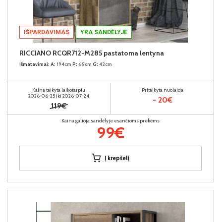
IŠPARDAVIMAS
YRA SANDĖLYJE
RICCIANO RCQR712-M285 pastatoma lentyna
Išmatavimai:
A:
194cm
P:
65cm
G:
42cm
Kaina taikyta laikotarpiu
Pritaikyta nuolaida
2026-06-25 iki 2026-07-24
- 20€
119€
Kaina galioja sandėlyje esančioms prekėms
99€
Į krepšelį