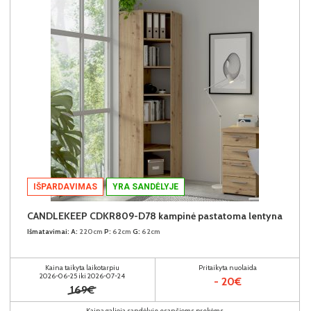
IŠPARDAVIMAS
YRA SANDĖLYJE
CANDLEKEEP CDKR809-D78 kampinė pastatoma lentyna
Išmatavimai:
A:
220cm
P:
62cm
G:
62cm
Kaina taikyta laikotarpiu
Pritaikyta nuolaida
2026-06-25 iki 2026-07-24
- 20€
169€
Kaina galioja sandėlyje esančioms prekėms