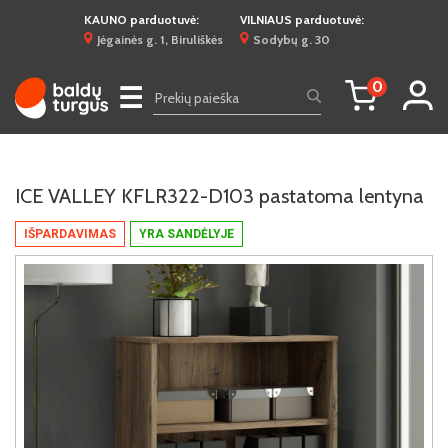
KAUNO parduotuvė:
VILNIAUS parduotuvė:
Jėgainės g. 1, Biruliškės
Sodybų g. 30
0
☰
ICE VALLEY KFLR322-D103 pastatoma lentyna
IŠPARDAVIMAS
YRA SANDĖLYJE