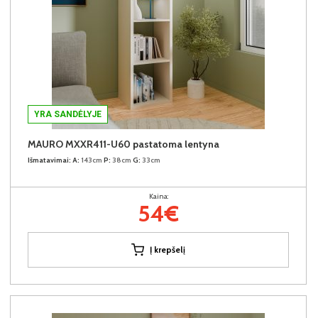
YRA SANDĖLYJE
MAURO MXXR411-U60 pastatoma lentyna
Išmatavimai:
A:
143cm
P:
38cm
G:
33cm
Kaina:
54€
Į krepšelį