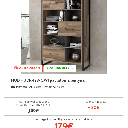
IŠPARDAVIMAS
YRA SANDĖLYJE
HUD HUDR423-C791 pastatoma lentyna
Išmatavimai:
A:
152cm
P:
94cm
G:
42cm
Kaina taikyta laikotarpiu
Pritaikyta nuolaida
2026-07-01 iki 2026-07-30
- 20€
199€
Kaina galioja sandėlyje esančioms prekėms
179€