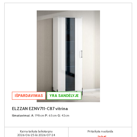
IŠPARDAVIMAS
YRA SANDĖLYJE
ELZZAN EZNV711-C87 vitrina
Išmatavimai:
A:
198cm
P:
65cm
G:
42cm
Kaina taikyta laikotarpiu
Pritaikyta nuolaida
2026-06-25 iki 2026-07-24