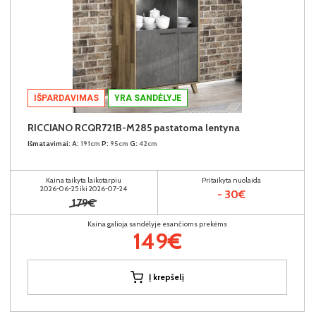
IŠPARDAVIMAS
YRA SANDĖLYJE
RICCIANO RCQR721B-M285 pastatoma lentyna
Išmatavimai:
A:
191cm
P:
95cm
G:
42cm
Kaina taikyta laikotarpiu
Pritaikyta nuolaida
2026-06-25 iki 2026-07-24
- 30€
179€
Kaina galioja sandėlyje esančioms prekėms
149€
Į krepšelį