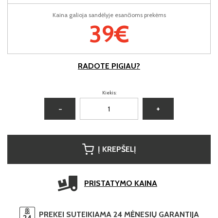
Kaina galioja sandėlyje esančioms prekėms
39€
RADOTE PIGIAU?
Kiekis:
−
+
Į KREPŠELĮ
PRISTATYMO KAINA
PREKEI SUTEIKIAMA 24 MĖNESIŲ GARANTIJA