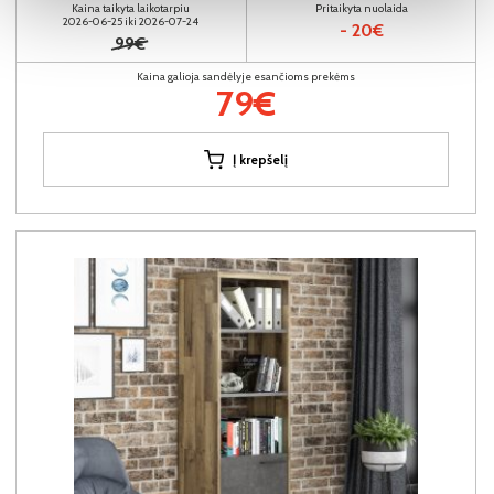
Kaina taikyta laikotarpiu
Pritaikyta nuolaida
2026-06-25 iki 2026-07-24
- 20€
99€
Kaina galioja sandėlyje esančioms prekėms
79€
Į krepšelį