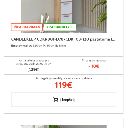
IŠPARDAVIMAS
YRA SANDĖLYJE
CANDLEKEEP CDKR801-D78+CDKF03-120 pastatoma lentyna su durimis (6vnt.)
Išmatavimai:
A:
220cm
P:
40cm
G:
35cm
Kaina taikyta laikotarpiu
Pritaikyta nuolaida
2026-06-25 iki 2026-07-24
- 10€
129€
Kaina galioja sandėlyje esančioms prekėms
119€
Į krepšelį