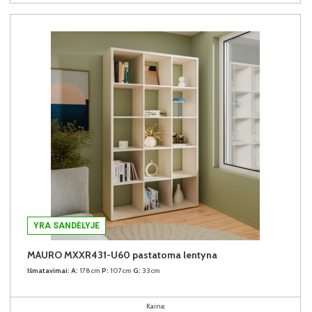
YRA SANDĖLYJE
MAURO MXXR431-U60 pastatoma lentyna
Išmatavimai:
A:
178cm
P:
107cm
G:
33cm
Kaina: