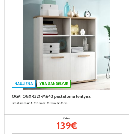
NAUJIENA
YRA SANDĖLYJE
OGAI OGXR321-M642 pastatoma lentyna
Išmatavimai:
A:
118cm
P:
110cm
G:
41cm
Kaina:
139€