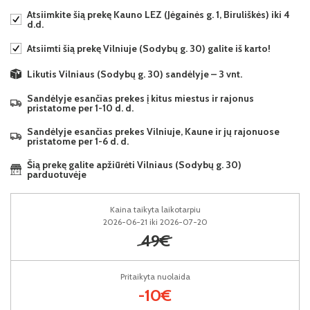
Atsiimkite šią prekę Kauno LEZ (Jėgainės g. 1, Biruliškės) iki 4
d.d.
Atsiimti šią prekę Vilniuje (Sodybų g. 30) galite iš karto!
Likutis Vilniaus (Sodybų g. 30) sandėlyje – 3 vnt.
Sandėlyje esančias prekes į kitus miestus ir rajonus
pristatome per 1-10 d. d.
Sandėlyje esančias prekes Vilniuje, Kaune ir jų rajonuose
pristatome per 1-6 d. d.
Šią prekę galite apžiūrėti Vilniaus (Sodybų g. 30)
parduotuvėje
Kaina taikyta laikotarpiu
2026-06-21 iki 2026-07-20
49€
Pritaikyta nuolaida
-10€