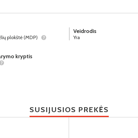
Veidrodis
lių plokštė (MDP)
Yra
?
arymo kryptis
?
SUSIJUSIOS PREKĖS