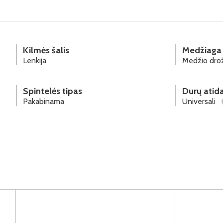
Kilmės šalis
Medžiaga
Lenkija
Medžio drož
Spintelės tipas
Durų atid
Pakabinama
Universali