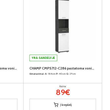
YRA SANDĖLYJE
CHAMP CMPK072-C286 pastatoma vonios spintelė
CHAMP CMPS712-C286 pastatoma vonios spinta
Išmatavimai:
A:
184cm
P:
40cm
G:
29cm
Kaina:
89€
Į krepšelį