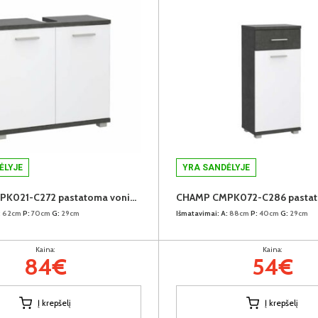
ĖLYJE
YRA SANDĖLYJE
CHAMP CMPK021-C272 pastatoma vonios spintelė praustuvui
:
62cm
P:
70cm
G:
29cm
Išmatavimai:
A:
88cm
P:
40cm
G:
29cm
Kaina:
Kaina:
84€
54€
Į krepšelį
Į krepšelį