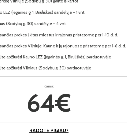
 prekę Vilniuje (Sodybų g. 30) galite iš karto!
 LEZ (Jėgainės g. 1, Biruliškės) sandėlyje – 1 vnt.
iaus (Sodybų g. 30) sandėlyje – 4 vnt.
ančias prekes į kitus miestus ir rajonus pristatome per 1-10 d. d.
ančias prekes Vilniuje, Kaune ir jų rajonuose pristatome per 1-6 d. d.
lite apžiūrėti Kauno LEZ (Jėgainės g. 1, Biruliškės) parduotuvėje
lite apžiūrėti Vilniaus (Sodybų g. 30) parduotuvėje
Kaina:
64€
RADOTE PIGIAU?