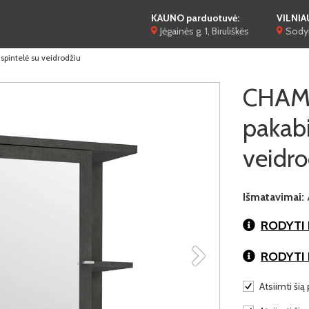
KAUNO parduotuvė:
VILNIA
Jėgainės g. 1, Biruliškės
Sodyb
intelė su veidrodžiu
CHAM
pakabi
veidro
Išmatavimai:
RODYTI 
RODYTI
Atsiimti šią 