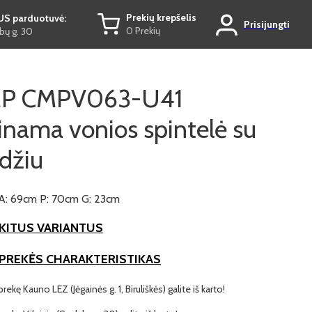
Prekių krepšelis
US parduotuvė:
Prisijungti
0 Prekių
ų g. 30
P CMPV063-U41
nama vonios spintelė su
džiu
A: 69cm P: 70cm G: 23cm
KITUS VARIANTUS
 PREKĖS CHARAKTERISTIKAS
prekę Kauno LEZ (Jėgainės g. 1, Biruliškės) galite iš karto!