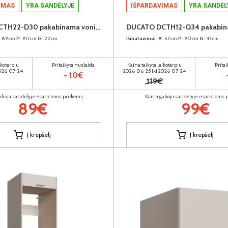
IMAS
YRA SANDĖLYJE
IŠPARDAVIMAS
YRA SANDĖL
DUCATO DCTH22-D30 pakabinama vonios spintelė su veidrodžiu
:
89cm
P:
90cm
G:
22cm
Išmatavimai:
A:
57cm
P:
90cm
G:
47cm
ikotarpiu
Pritaikyta nuolaida
Kaina taikyta laikotarpiu
Prita
2026-07-24
2026-06-25 iki 2026-07-24
- 10€
119€
alioja sandėlyje esančioms prekėms
Kaina galioja sandėlyje esančioms
89€
99€
Į krepšelį
Į krepšelį