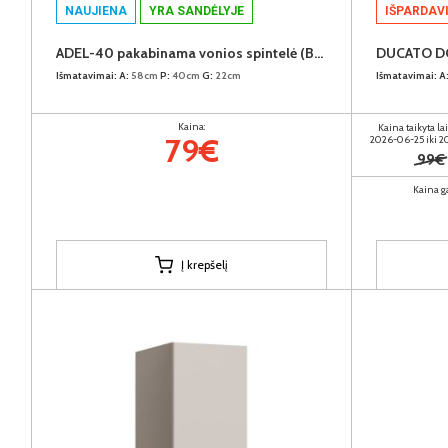
NAUJIENA
YRA SANDĖLYJE
IŠPARDAV
ADEL-40 pakabinama vonios spintelė (Balta)
Išmatavimai:
A:
58cm
P:
40cm
G:
22cm
Išmatavimai:
A
Kaina:
Kaina taikyta la
79€
2026-06-25 iki 
99€
Kaina g
Į krepšelį