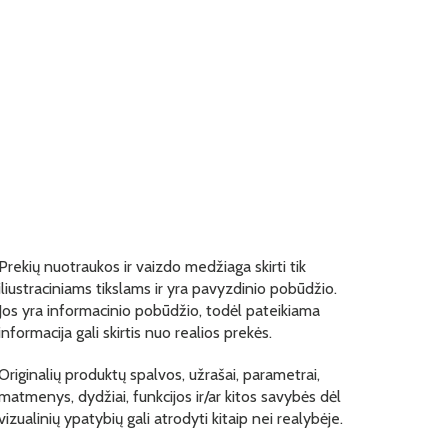
Prekių nuotraukos ir vaizdo medžiaga skirti tik
iliustraciniams tikslams ir yra pavyzdinio pobūdžio.
Jos yra informacinio pobūdžio, todėl pateikiama
informacija gali skirtis nuo realios prekės.
Originalių produktų spalvos, užrašai, parametrai,
matmenys, dydžiai, funkcijos ir/ar kitos savybės dėl
vizualinių ypatybių gali atrodyti kitaip nei realybėje.