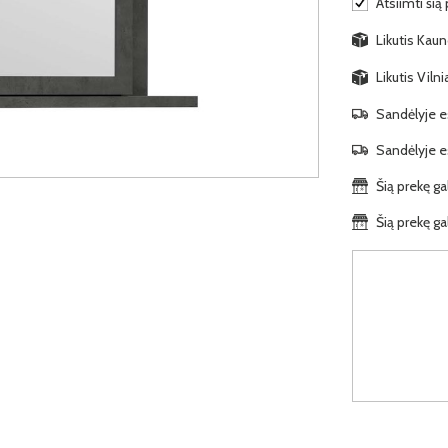
Atsiimti šią
Likutis Kauno
Likutis Viln
Sandėlyje es
Sandėlyje es
Šią prekę ga
Šią prekę ga