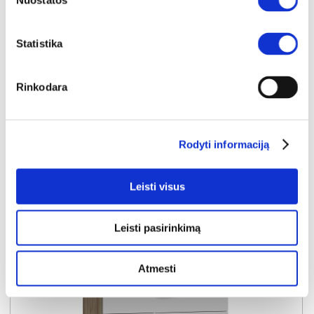
Nuostatos
Išmatavimai:
A:
89cm
P:
90cm
G:
22cm
Statistika
Kaina taikyta laikotarpiu
Pritaikyta nuolaida
2026-06-25 iki 2026-07-24
- 10€
99€
Rinkodara
Kaina galioja sandėlyje esančioms prekėms
89€
Į krepšelį
Rodyti informaciją
Leisti visus
Leisti pasirinkimą
Atmesti