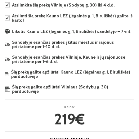
Atsiimkite šią prekę Vilniuje (Sodybų g. 30) iki 4 d.d.
Atsiimti šią prekę Kauno LEZ (Jėgainės g. 1, Biruliškės) galite iš
karto!
Likutis Kauno LEZ (Jėgainės g. 1, Biruliškės) sandėlyje – 7 vnt.
Sandėlyje esančias prekes į kitus miestus ir rajonus
pristatome per 1-10 d. d.
Sandėlyje esančias prekes Vilniuje, Kaune ir jų rajonuose
pristatome per 1-6 d. d.
Šią prekę galite apžiūrėti Kauno LEZ (Jėgainės g. 1, Biruliškės)
parduotuvėje
Šią prekę galite apžiūrėti Vilniaus (Sodybų g. 30)
parduotuvėje
Kaina:
219€