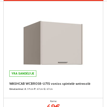
YRA SANDĖLYJE
WASHCAB WCBR058-U71S vonios spintelė-antresolė
Išmatavimai:
A:
59cm
P:
67cm
G:
67cm
Kaina:
69€