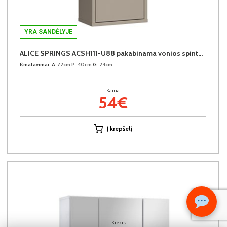
YRA SANDĖLYJE
ALICE SPRINGS ACSH111-U88 pakabinama vonios spintelė
Išmatavimai:
A:
72cm
P:
40cm
G:
24cm
Kaina:
54€
Į krepšelį
Kiekis: