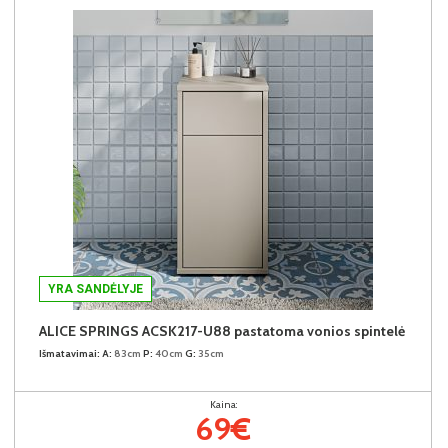
YRA SANDĖLYJE
ALICE SPRINGS ACSK217-U88 pastatoma vonios spintelė
Išmatavimai:
A:
83cm
P:
40cm
G:
35cm
Kaina:
69€