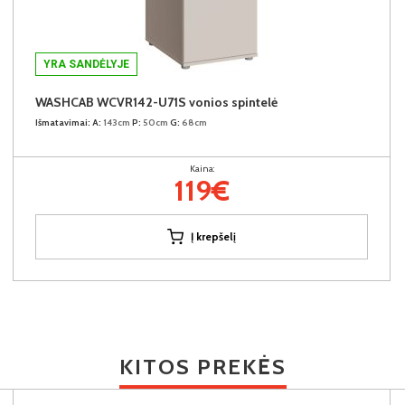
YRA SANDĖLYJE
WASHCAB WCVR142-U71S vonios spintelė
Išmatavimai:
A:
143cm
P:
50cm
G:
68cm
Kaina:
119€
Į krepšelį
KITOS PREKĖS