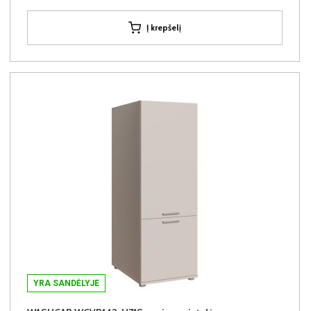
Į krepšelį
YRA SANDĖLYJE