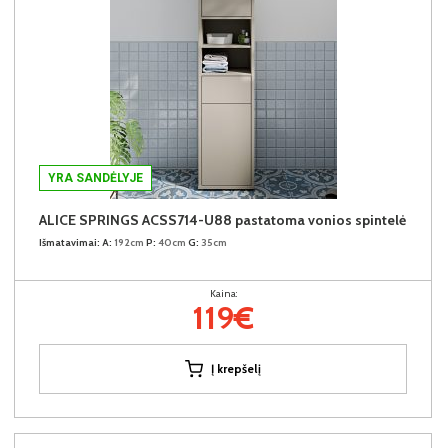
YRA SANDĖLYJE
ALICE SPRINGS ACSS714-U88 pastatoma vonios spintelė
Išmatavimai:
A:
192cm
P:
40cm
G:
35cm
Kaina:
119€
Į krepšelį