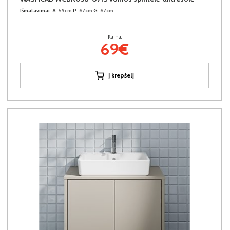
Išmatavimai:
A:
59cm
P:
67cm
G:
67cm
Kaina:
69€
Į krepšelį