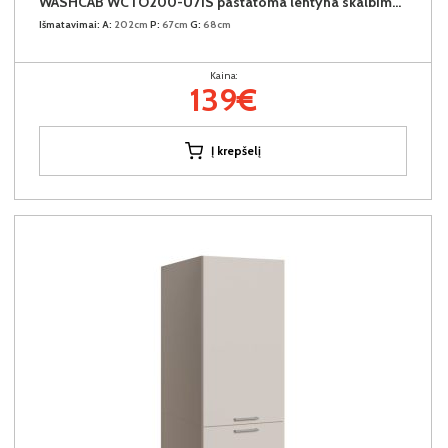
WASHCAB WCTO200-U71S pastatoma lentyna skalbimo mašinai
Išmatavimai:
A:
202cm
P:
67cm
G:
68cm
Kaina:
139€
Į krepšelį