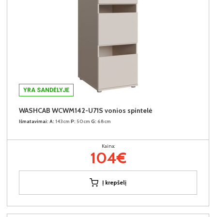
YRA SANDĖLYJE
WASHCAB WCWM142-U71S vonios spintelė
Išmatavimai:
A:
143cm
P:
50cm
G:
68cm
Kaina:
104€
Į krepšelį