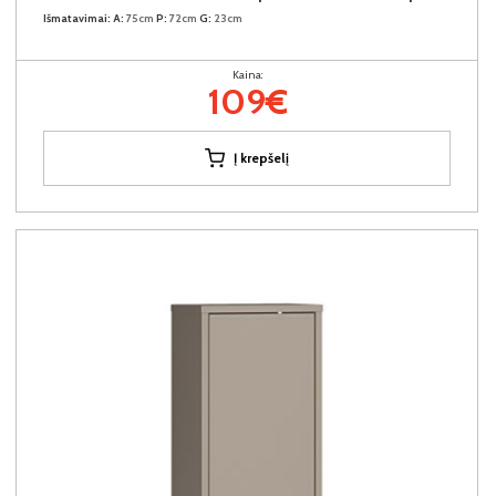
Išmatavimai:
A:
75cm
P:
72cm
G:
23cm
Kaina:
109€
Į krepšelį