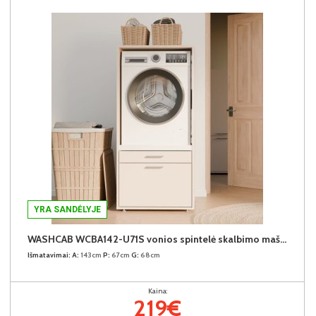
YRA SANDĖLYJE
WASHCAB WCBA142-U71S vonios spintelė skalbimo mašinai
Išmatavimai:
A:
143cm
P:
67cm
G:
68cm
Kaina:
219€