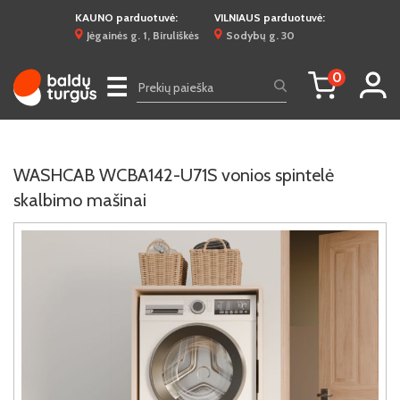
KAUNO parduotuvė:
VILNIAUS parduotuvė:
Jėgainės g. 1, Biruliškės
Sodybų g. 30
0
☰
WASHCAB WCBA142-U71S vonios spintelė
skalbimo mašinai