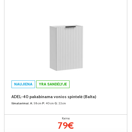
NAUJIENA
YRA SANDĖLYJE
ADEL-40 pakabinama vonios spintelė (Balta)
Išmatavimai:
A:
58cm
P:
40cm
G:
22cm
Kaina:
79€