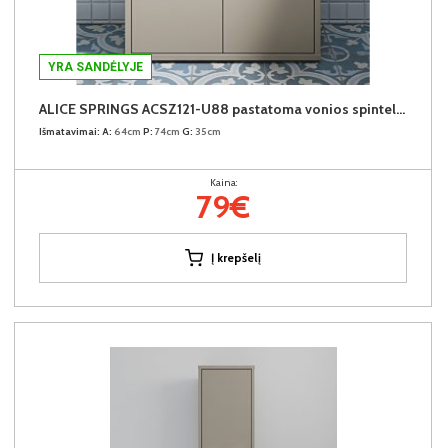
YRA SANDĖLYJE
ALICE SPRINGS ACSZ121-U88 pastatoma vonios spintelė praustuvui
Išmatavimai:
A:
64cm
P:
74cm
G:
35cm
Kaina:
79€
Į krepšelį