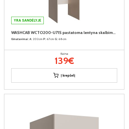
YRA SANDĖLYJE
WASHCAB WCTO200-U71S pastatoma lentyna skalbimo mašinai
Išmatavimai:
A:
202cm
P:
67cm
G:
68cm
Kaina:
139€
Į krepšelį