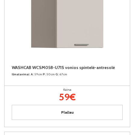
WASHCAB WCSM058-U71S vonios spintelė-antresolė
Išmatavimai:
A:
59cm
P:
50cm
G:
67cm
Kaina:
59€
Plačiau