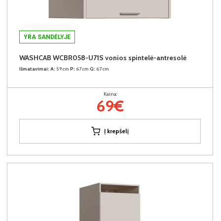
YRA SANDĖLYJE
WASHCAB WCBR058-U71S vonios spintelė-antresolė
Išmatavimai:
A:
59cm
P:
67cm
G:
67cm
Kaina:
69€
Į krepšelį