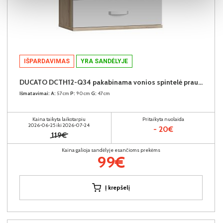
IŠPARDAVIMAS
YRA SANDĖLYJE
DUCATO DCTH12-Q34 pakabinama vonios spintelė praustuvui
Išmatavimai:
A:
57cm
P:
90cm
G:
47cm
Kaina taikyta laikotarpiu
Pritaikyta nuolaida
2026-06-25 iki 2026-07-24
- 20€
119€
Kaina galioja sandėlyje esančioms prekėms
99€
Į krepšelį