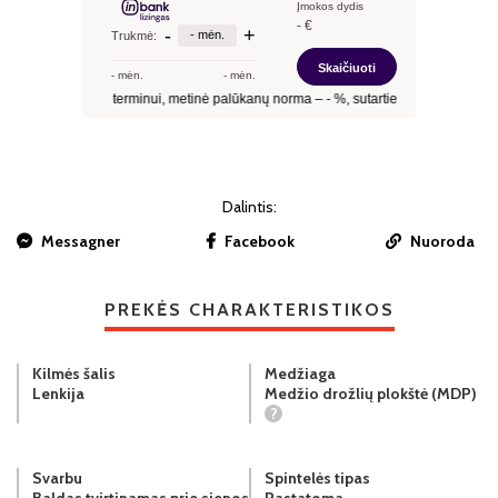
Dalintis:
Messagner
Facebook
Nuoroda
PREKĖS CHARAKTERISTIKOS
Kilmės šalis
Medžiaga
Lenkija
Medžio drožlių plokštė (MDP)
?
Svarbu
Spintelės tipas
Baldas tvirtinamas prie sienos
Pastatoma