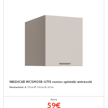
WASHCAB WCSM058-U71S vonios spintelė-antresolė
Išmatavimai:
A:
59cm
P:
50cm
G:
67cm
Kaina:
59€