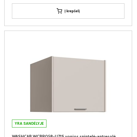
Į krepšelį
YRA SANDĖLYJE
WASHCAB WCBR058-U71S vonios spintelė-antresolė