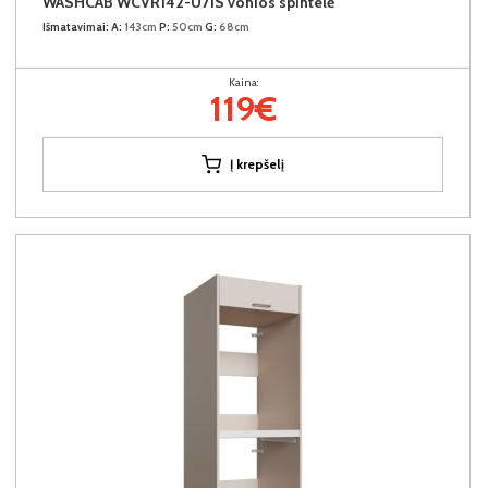
WASHCAB WCVR142-U71S vonios spintelė
Išmatavimai:
A:
143cm
P:
50cm
G:
68cm
Kaina:
119€
Į krepšelį