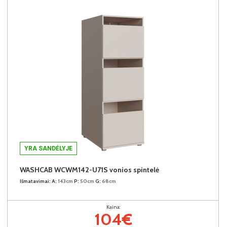
YRA SANDĖLYJE
WASHCAB WCWM142-U71S vonios spintelė
Išmatavimai:
A:
143cm
P:
50cm
G:
68cm
Kaina:
104€