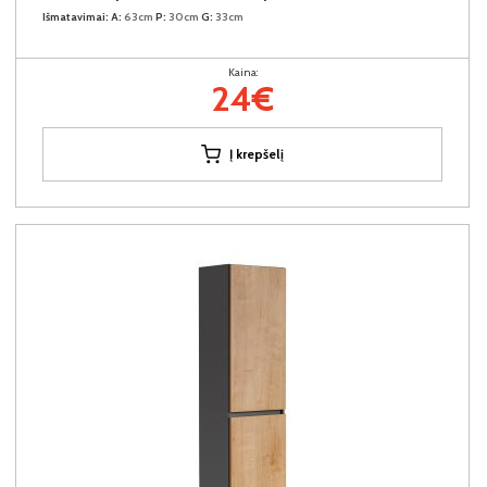
Išmatavimai:
A:
63cm
P:
30cm
G:
33cm
Kaina:
24€
Į krepšelį