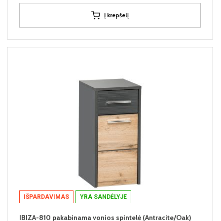
Į krepšelį
IŠPARDAVIMAS
YRA SANDĖLYJE
IBIZA-810 pakabinama vonios spintelė (Antracite/Oak)