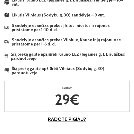
Likutis Kauno LEZ (Jėgainės g. 1, Biruliškės) sandėlyje – 10+
vnt.
Likutis Vilniaus (Sodybų g. 30) sandėlyje – 9 vnt.
Sandėlyje esančias prekes į kitus miestus ir rajonus
pristatome per 1-10 d. d.
Sandėlyje esančias prekes Vilniuje, Kaune ir jų rajonuose
pristatome per 1-6 d. d.
Šią prekę galite apžiūrėti Kauno LEZ (Jėgainės g. 1, Biruliškės)
parduotuvėje
Šią prekę galite apžiūrėti Vilniaus (Sodybų g. 30)
parduotuvėje
Kaina:
29€
RADOTE PIGIAU?