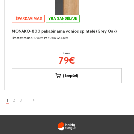
IŠPARDAVIMAS
YRA SANDĖLYJE
MONAKO-800 pakabinama vonios spintelė (Grey Oak)
Išmatavimai:
A:
170cm
P:
40cm
G:
33cm
Kaina:
79€
Į krepšelį
1
2
3