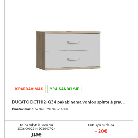
IŠPARDAVIMAS
YRA SANDĖLYJE
DUCATO DCTH12-Q34 pakabinama vonios spintelė praustuvui
Išmatavimai:
A:
57cm
P:
90cm
G:
47cm
Kaina taikyta laikotarpiu
Pritaikyta nuolaida
2026-06-25 iki 2026-07-24
- 20€
119€