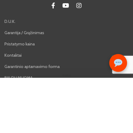
D.U.K.
Garantija / Grąžinimas
Pristatymo kaina
Kontaktai
Garantinio aptarnavimo forma
Kiekis:
BALDŲ NUOMA
29€
−
+
KRE
Lizingas
Karjera
Atsiliepimai
Privatumo politika