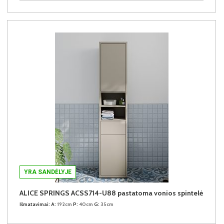
YRA SANDĖLYJE
ALICE SPRINGS ACSS714-U88 pastatoma vonios spintelė
Išmatavimai:
A:
192cm
P:
40cm
G:
35cm