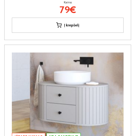
Kaina:
79€
Į krepšelį