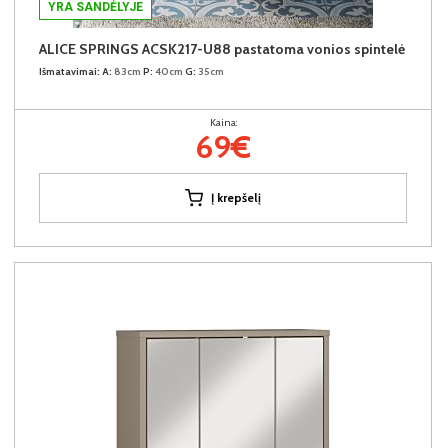
YRA SANDĖLYJE
ALICE SPRINGS ACSK217-U88 pastatoma vonios spintelė
Išmatavimai:
A:
83cm
P:
40cm
G:
35cm
Kaina:
69€
Į krepšelį