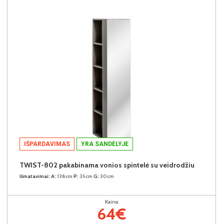
IŠPARDAVIMAS
YRA SANDĖLYJE
TWIST-802 pakabinama vonios spintelė su veidrodžiu
Išmatavimai:
A:
138cm
P:
35cm
G:
30cm
Kaina:
64€