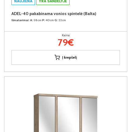
NAUJIENA
YRA SANDĖLYJE
ADEL-40 pakabinama vonios spintelė (Balta)
Išmatavimai:
A:
58cm
P:
40cm
G:
22cm
Kaina:
79€
Į krepšelį