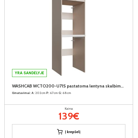
YRA SANDĖLYJE
WASHCAB WCTO200-U71S pastatoma lentyna skalbimo mašinai
Išmatavimai:
A:
202cm
P:
67cm
G:
68cm
Kaina:
139€
Į krepšelį