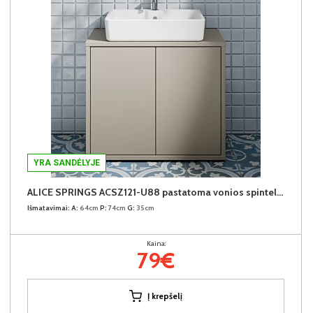
YRA SANDĖLYJE
ALICE SPRINGS ACSZ121-U88 pastatoma vonios spintelė praustuvui
Išmatavimai:
A:
64cm
P:
74cm
G:
35cm
Kaina:
79€
Į krepšelį