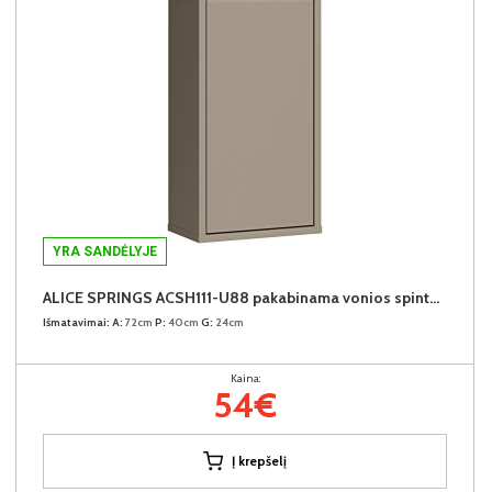
YRA SANDĖLYJE
ALICE SPRINGS ACSH111-U88 pakabinama vonios spintelė
Išmatavimai:
A:
72cm
P:
40cm
G:
24cm
Kaina:
54€
Į krepšelį