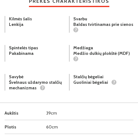
PREKĖS CHARAKTERISTIKOS
Kilmės šalis
Svarbu
Lenkija
Baldas tvirtinamas prie sienos
?
Spintelės tipas
Medžiaga
Pakabinama
Medžio dulkių plokštė (MDF)
?
Savybė
Stalčių bėgeliai
Švelnaus uždarymo stalčių
Guoliniai bėgeliai
?
mechanizmas
?
Aukštis
39cm
Plotis
60cm