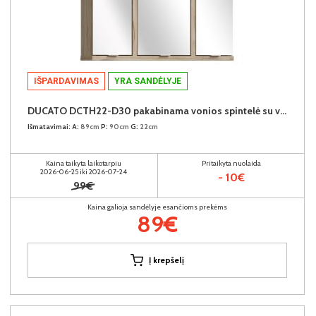
IŠPARDAVIMAS
YRA SANDĖLYJE
DUCATO DCTH22-D30 pakabinama vonios spintelė su veidrodžiu
Išmatavimai:
A:
89cm
P:
90cm
G:
22cm
Kaina taikyta laikotarpiu
Pritaikyta nuolaida
2026-06-25 iki 2026-07-24
- 10€
99€
Kaina galioja sandėlyje esančioms prekėms
89€
Į krepšelį