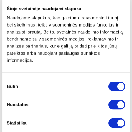
YRA SANDĖLYJE
Šioje svetainėje naudojami slapukai
WASHCAB WCWM142-U71S vonios spintelė
Naudojame slapukus, kad galėtume suasmeninti turinį
Išmatavimai:
A:
143cm
P:
50cm
G:
68cm
bei skelbimus, teikti visuomeninės medijos funkcijas ir
analizuoti srautą. Be to, svetainės naudojimo informaciją
Kaina:
bendriname su visuomeninės medijos, reklamavimo ir
104€
analizės partneriais, kurie gali ją pridėti prie kitos jūsų
pateiktos arba naudojant paslaugas surinktos
Į krepšelį
informacijos.
Sutikimo
Būtini
pasirinkimas
Nuostatos
Statistika