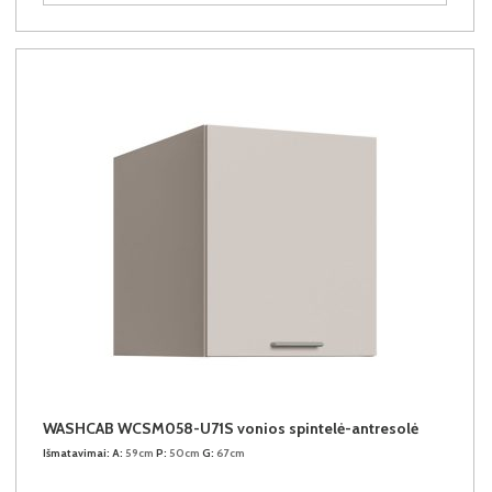
WASHCAB WCSM058-U71S vonios spintelė-antresolė
Išmatavimai:
A:
59cm
P:
50cm
G:
67cm