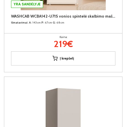
YRA SANDĖLYJE
WASHCAB WCBA142-U71S vonios spintelė skalbimo mašinai
Išmatavimai:
A:
143cm
P:
67cm
G:
68cm
Kaina:
219€
Į krepšelį