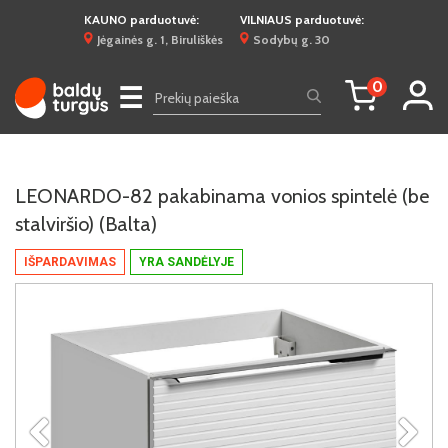
KAUNO parduotuvė:
VILNIAUS parduotuvė:
Jėgainės g. 1, Biruliškės
Sodybų g. 30
0
☰
LEONARDO-82 pakabinama vonios spintelė (be
stalviršio) (Balta)
IŠPARDAVIMAS
YRA SANDĖLYJE