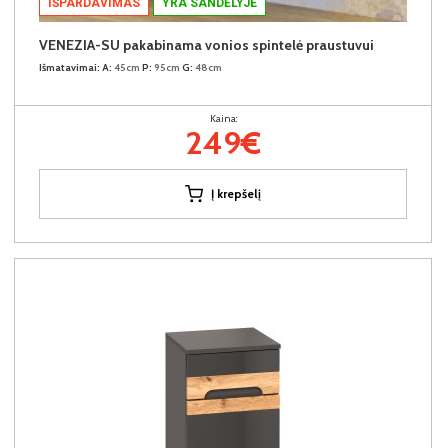
IŠPARDAVIMAS
YRA SANDĖLYJE
VENEZIA-SU pakabinama vonios spintelė praustuvui
Išmatavimai:
A:
45cm
P:
95cm
G:
48cm
Kaina:
249€
Į krepšelį