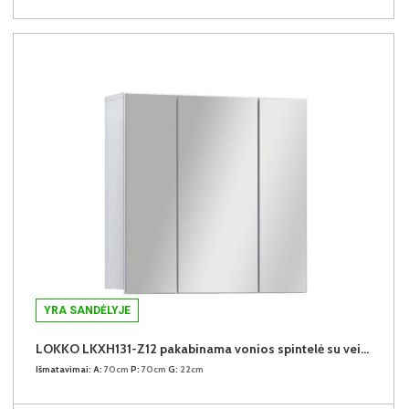
YRA SANDĖLYJE
LOKKO LKXH131-Z12 pakabinama vonios spintelė su veidrodžiu
Išmatavimai:
A:
70cm
P:
70cm
G:
22cm