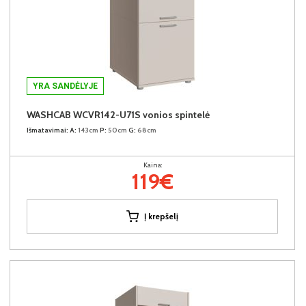
YRA SANDĖLYJE
WASHCAB WCVR142-U71S vonios spintelė
Išmatavimai:
A:
143cm
P:
50cm
G:
68cm
Kaina:
119€
Į krepšelį