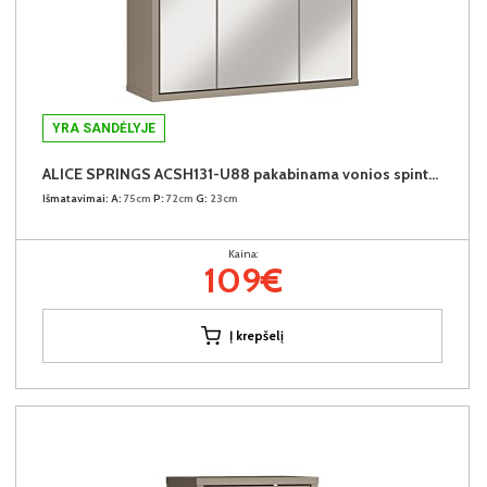
YRA SANDĖLYJE
ALICE SPRINGS ACSH131-U88 pakabinama vonios spintelė su veidrodžiu
Išmatavimai:
A:
75cm
P:
72cm
G:
23cm
Kaina:
109€
Į krepšelį