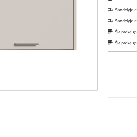
Sandėlyje es
Sandėlyje es
Šią prekę ga
Šią prekę ga