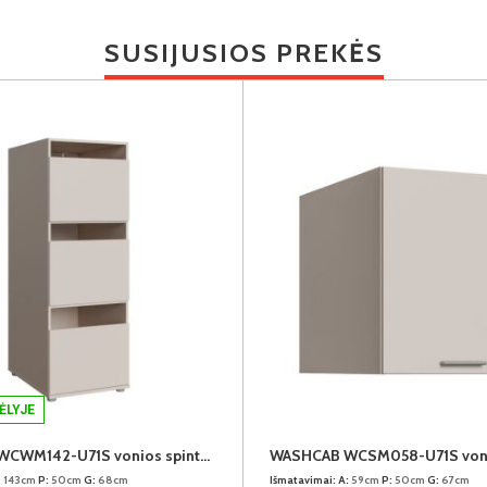
SUSIJUSIOS PREKĖS
ĖLYJE
WASHCAB WCWM142-U71S vonios spintelė
:
143cm
P:
50cm
G:
68cm
Išmatavimai:
A:
59cm
P:
50cm
G:
67cm