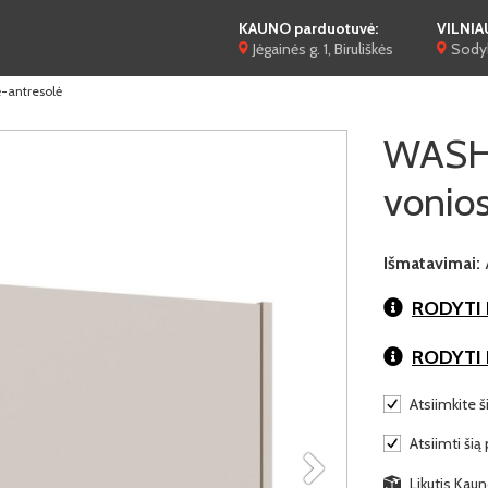
KAUNO parduotuvė:
VILNIA
Jėgainės g. 1, Biruliškės
Sodyb
-antresolė
WASH
vonios
Išmatavimai:
RODYTI 
RODYTI
Atsiimkite š
Atsiimti šią 
Likutis Kauno