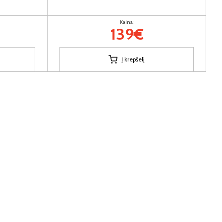
Kaina:
139€
Į krepšelį