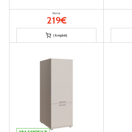
Kaina:
219€
Į krepšelį