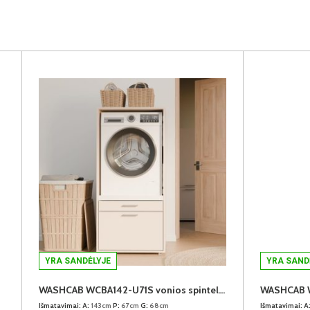
YRA SANDĖLYJE
YRA SAND
WASHCAB WCBA142-U71S vonios spintelė skalbimo mašinai
Išmatavimai:
A:
143cm
P:
67cm
G:
68cm
Išmatavimai:
A