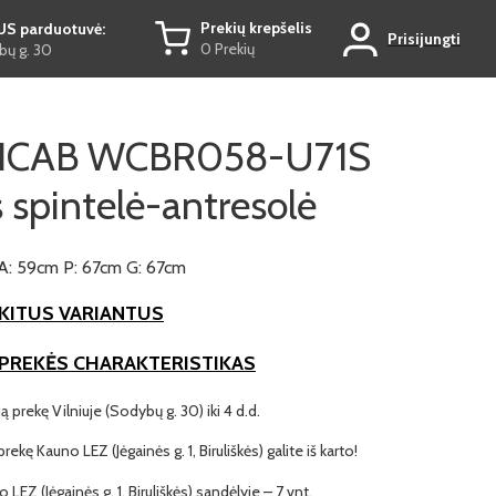
Prekių krepšelis
US parduotuvė:
Prisijungti
0 Prekių
ų g. 30
CAB WCBR058-U71S
 spintelė-antresolė
A: 59cm P: 67cm G: 67cm
KITUS VARIANTUS
 PREKĖS CHARAKTERISTIKAS
ią prekę Vilniuje (Sodybų g. 30) iki 4 d.d.
prekę Kauno LEZ (Jėgainės g. 1, Biruliškės) galite iš karto!
 LEZ (Jėgainės g. 1, Biruliškės) sandėlyje – 7 vnt.