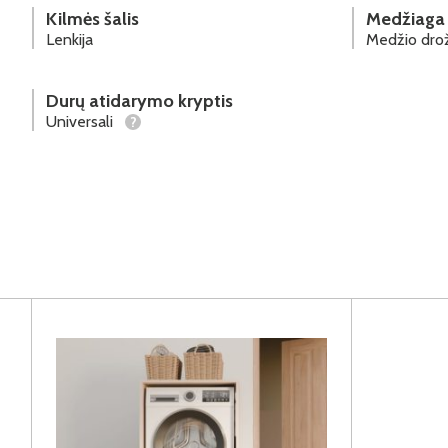
Kilmės šalis
Medžiaga
Lenkija
Medžio drož
Durų atidarymo kryptis
Universali
?