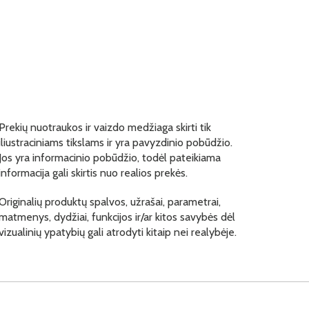
Prekių nuotraukos ir vaizdo medžiaga skirti tik
iliustraciniams tikslams ir yra pavyzdinio pobūdžio.
Jos yra informacinio pobūdžio, todėl pateikiama
informacija gali skirtis nuo realios prekės.
Originalių produktų spalvos, užrašai, parametrai,
matmenys, dydžiai, funkcijos ir/ar kitos savybės dėl
vizualinių ypatybių gali atrodyti kitaip nei realybėje.