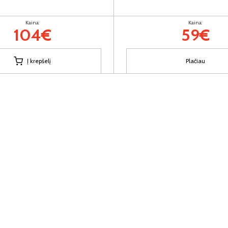
Kaina:
Kaina:
104€
59€
Į krepšelį
Plačiau