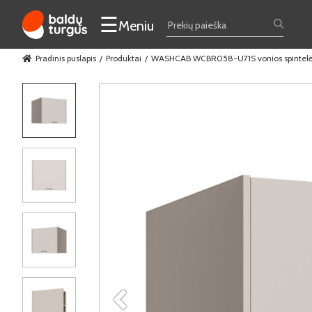
☰
Meniu
Pradinis puslapis
Produktai
WASHCAB WCBR058-U71S vonios spintelė