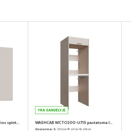
YRA SANDĖLYJE
WASHCAB WCSM058-U71S vonios spintelė-antresolė
WASHCAB WCTO200-U71S pastatoma lentyna skalbimo mašinai
Išmatavimai:
A:
202cm
P:
67cm
G:
68cm