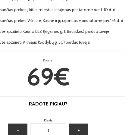
ančias prekes į kitus miestus ir rajonus pristatome per 1-10 d. d.
ančias prekes Vilniuje, Kaune ir jų rajonuose pristatome per 1-6 d. d.
lite apžiūrėti Kauno LEZ (Jėgainės g. 1, Biruliškės) parduotuvėje
lite apžiūrėti Vilniaus (Sodybų g. 30) parduotuvėje
Kaina:
69€
RADOTE PIGIAU?
Kiekis:
−
+