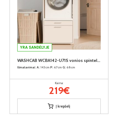
YRA SANDĖLYJE
WASHCAB WCBA142-U71S vonios spintelė skalbimo mašinai
Išmatavimai:
A:
143cm
P:
67cm
G:
68cm
Kaina:
219€
Į krepšelį