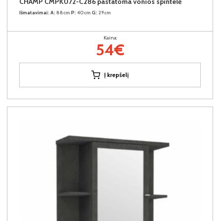
CHAMP CMPK072-C286 pastatoma vonios spintelė
Išmatavimai:
A:
88cm
P:
40cm
G:
29cm
Kaina:
54€
Į krepšelį