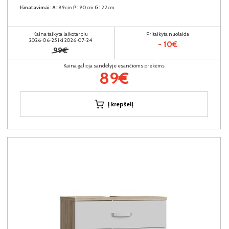
Išmatavimai:
A:
89cm
P:
90cm
G:
22cm
Kaina taikyta laikotarpiu
Pritaikyta nuolaida
2026-06-25 iki 2026-07-24
- 10€
99€
Kaina galioja sandėlyje esančioms prekėms
89€
Į krepšelį