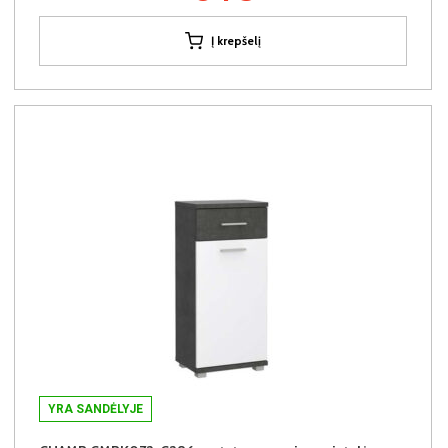
Į krepšelį
YRA SANDĖLYJE