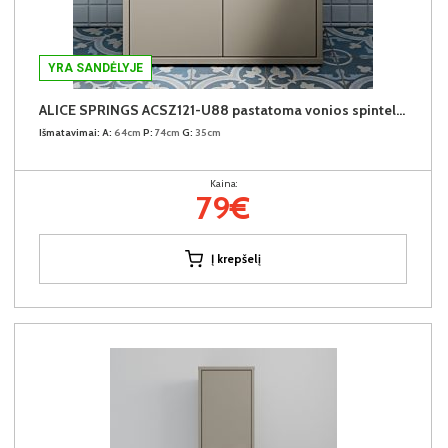
YRA SANDĖLYJE
ALICE SPRINGS ACSZ121-U88 pastatoma vonios spintelė praustuvui
Išmatavimai:
A:
64cm
P:
74cm
G:
35cm
Kaina:
79€
Į krepšelį