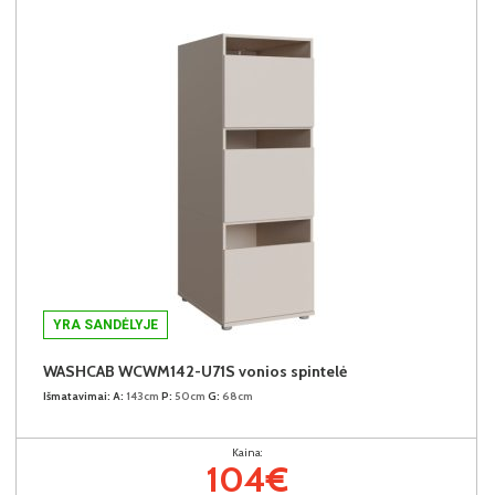
YRA SANDĖLYJE
WASHCAB WCWM142-U71S vonios spintelė
Išmatavimai:
A:
143cm
P:
50cm
G:
68cm
Kaina:
104€