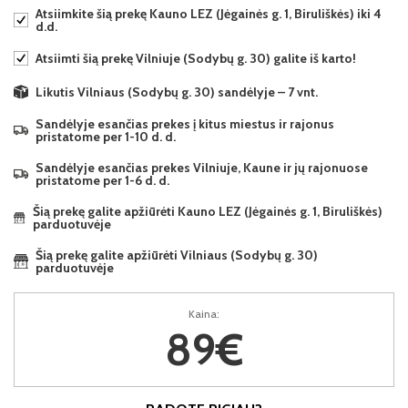
Atsiimkite šią prekę Kauno LEZ (Jėgainės g. 1, Biruliškės) iki 4
d.d.
Atsiimti šią prekę Vilniuje (Sodybų g. 30) galite iš karto!
Likutis Vilniaus (Sodybų g. 30) sandėlyje – 7 vnt.
Sandėlyje esančias prekes į kitus miestus ir rajonus
pristatome per 1-10 d. d.
Sandėlyje esančias prekes Vilniuje, Kaune ir jų rajonuose
pristatome per 1-6 d. d.
Šią prekę galite apžiūrėti Kauno LEZ (Jėgainės g. 1, Biruliškės)
parduotuvėje
Šią prekę galite apžiūrėti Vilniaus (Sodybų g. 30)
parduotuvėje
Kaina:
89€