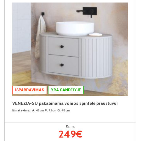
IŠPARDAVIMAS
YRA SANDĖLYJE
VENEZIA-SU pakabinama vonios spintelė praustuvui
Išmatavimai:
A:
45cm
P:
95cm
G:
48cm
Kaina:
249€