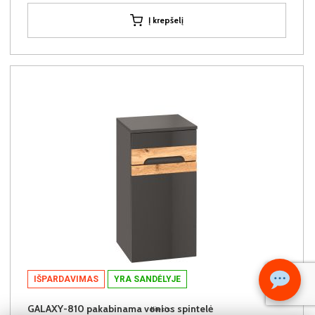
Į krepšelį
IŠPARDAVIMAS
YRA SANDĖLYJE
GALAXY-810 pakabinama vonios spintelė
Kiekis: