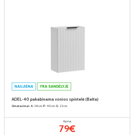
NAUJIENA
YRA SANDĖLYJE
ADEL-40 pakabinama vonios spintelė (Balta)
Išmatavimai:
A:
58cm
P:
40cm
G:
22cm
Kaina:
79€