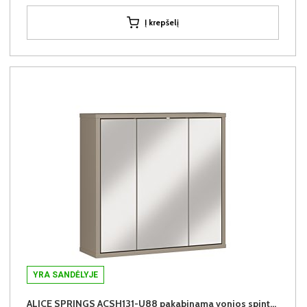
Į krepšelį
YRA SANDĖLYJE
ALICE SPRINGS ACSH131-U88 pakabinama vonios spintelė su veidrodžiu