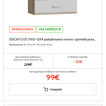
IŠPARDAVIMAS
YRA SANDĖLYJE
DUCATO DCTH12-Q34 pakabinama vonios spintelė praustuvui
Išmatavimai:
A:
57cm
P:
90cm
G:
47cm
Kaina taikyta laikotarpiu
Pritaikyta nuolaida
2026-06-25 iki 2026-07-24
- 20€
119€
Kaina galioja sandėlyje esančioms prekėms
99€
Į krepšelį