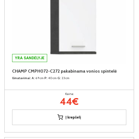
YRA SANDĖLYJE
CHAMP CMPH072-C272 pakabinama vonios spintelė
Išmatavimai:
A:
69cm
P:
40cm
G:
23cm
Kaina:
44€
Į krepšelį