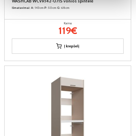
WASHCAB WCVR142-U71S vonios spintelė
Išmatavimai:
A:
143cm
P:
50cm
G:
68cm
Kaina:
119€
Į krepšelį