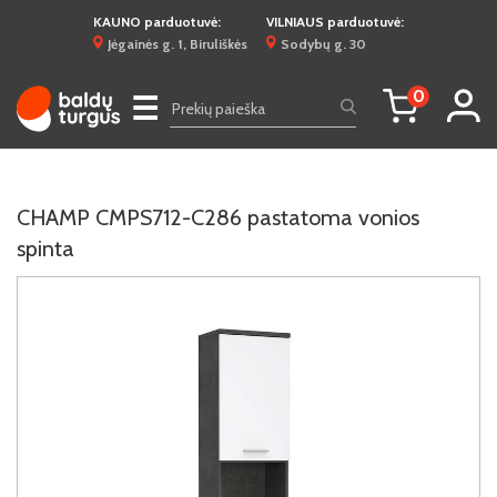
KAUNO parduotuvė:
VILNIAUS parduotuvė:
Jėgainės g. 1, Biruliškės
Sodybų g. 30
0
☰
CHAMP CMPS712-C286 pastatoma vonios
spinta