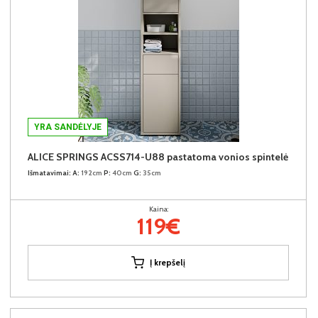
YRA SANDĖLYJE
ALICE SPRINGS ACSS714-U88 pastatoma vonios spintelė
Išmatavimai:
A:
192cm
P:
40cm
G:
35cm
Kaina:
119€
Į krepšelį