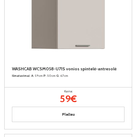
WASHCAB WCSM058-U71S vonios spintelė-antresolė
Išmatavimai:
A:
59cm
P:
50cm
G:
67cm
Kaina:
59€
Plačiau