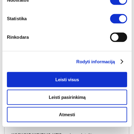
Nuostatos
Į krepšelį
Statistika
Rinkodara
Rodyti informaciją
Leisti visus
Leisti pasirinkimą
Atmesti
YRA SANDĖLYJE