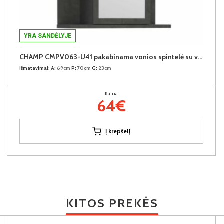
YRA SANDĖLYJE
CHAMP CMPV063-U41 pakabinama vonios spintelė su veidrodžiu
Išmatavimai:
A:
69cm
P:
70cm
G:
23cm
Kaina:
64€
Į krepšelį
KITOS PREKĖS