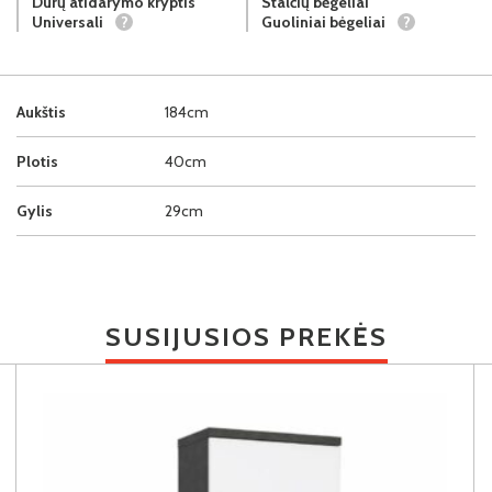
Durų atidarymo kryptis
Stalčių bėgeliai
Universali
?
Guoliniai bėgeliai
?
Aukštis
184cm
Plotis
40cm
Gylis
29cm
SUSIJUSIOS PREKĖS