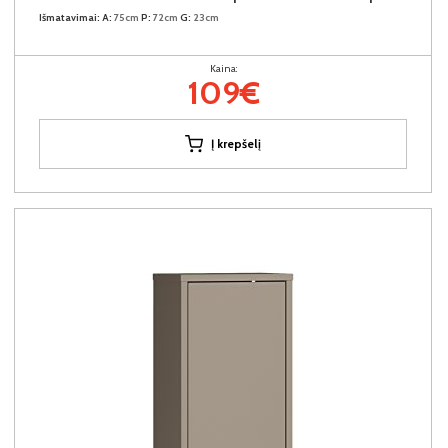
Išmatavimai:
A:
75cm
P:
72cm
G:
23cm
Kaina:
109€
Į krepšelį