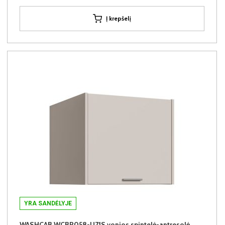
Į krepšelį
YRA SANDĖLYJE
WASHCAB WCBR058-U71S vonios spintelė-antresolė