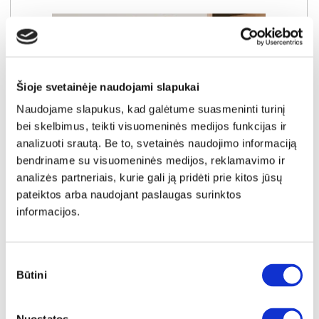
Šioje svetainėje naudojami slapukai
Naudojame slapukus, kad galėtume suasmeninti turinį
bei skelbimus, teikti visuomeninės medijos funkcijas ir
analizuoti srautą. Be to, svetainės naudojimo informaciją
bendriname su visuomeninės medijos, reklamavimo ir
analizės partneriais, kurie gali ją pridėti prie kitos jūsų
pateiktos arba naudojant paslaugas surinktos
informacijos.
YRA SANDĖLYJE
WASHCAB WCBA142-U71S vonios spintelė skalbimo mašinai
Išmatavimai:
A:
143cm
P:
67cm
G:
68cm
Sutikimo
Būtini
pasirinkimas
Kaina:
219€