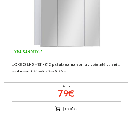
YRA SANDĖLYJE
LOKKO LKXH131-Z12 pakabinama vonios spintelė su veidrodžiu
Išmatavimai:
A:
70cm
P:
70cm
G:
22cm
Kaina:
79€
Į krepšelį