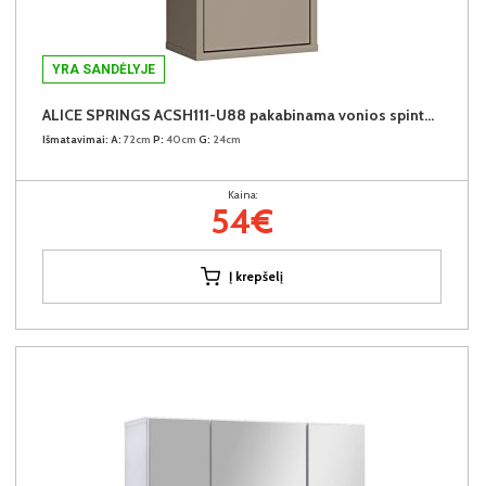
YRA SANDĖLYJE
ALICE SPRINGS ACSH111-U88 pakabinama vonios spintelė
Išmatavimai:
A:
72cm
P:
40cm
G:
24cm
Kaina:
54€
Į krepšelį