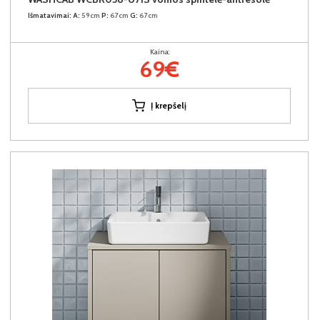
Išmatavimai:
A:
59cm
P:
67cm
G:
67cm
Kaina:
69€
Į krepšelį