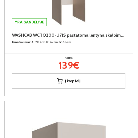
YRA SANDĖLYJE
WASHCAB WCTO200-U71S pastatoma lentyna skalbimo mašinai
Išmatavimai:
A:
202cm
P:
67cm
G:
68cm
Kaina:
139€
Į krepšelį