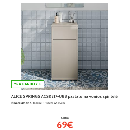
YRA SANDĖLYJE
ALICE SPRINGS ACSK217-U88 pastatoma vonios spintelė
Išmatavimai:
A:
83cm
P:
40cm
G:
35cm
Kaina:
69€