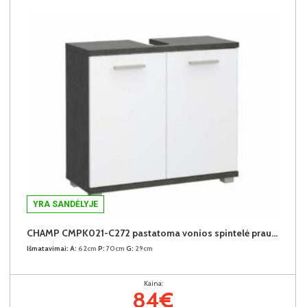
YRA SANDĖLYJE
CHAMP CMPK021-C272 pastatoma vonios spintelė praustuvui
Išmatavimai:
A:
62cm
P:
70cm
G:
29cm
Kaina:
84€