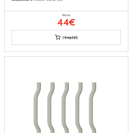
Kaina:
44€
Į krepšelį