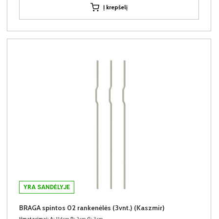
Į krepšelį
YRA SANDĖLYJE
BRAGA spintos 02 rankenėlės (3vnt.) (Kaszmir)
Išmatavimai:
A:
114cm
P:
2cm
G:
3cm