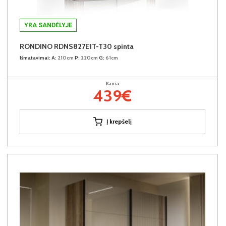
YRA SANDĖLYJE
RONDINO RDNS827E1T-T30 spinta
Išmatavimai:
A:
210cm
P:
220cm
G:
61cm
Kaina:
439€
Į krepšelį