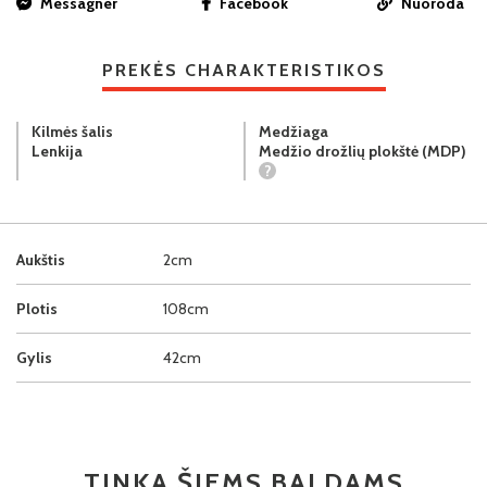
Messagner
Facebook
Nuoroda
PREKĖS CHARAKTERISTIKOS
Kilmės šalis
Medžiaga
Lenkija
Medžio drožlių plokštė (MDP)
?
Aukštis
2cm
Plotis
108cm
Gylis
42cm
TINKA ŠIEMS BALDAMS