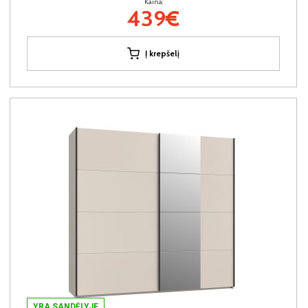
Kaina:
439€
Į krepšelį
YRA SANDĖLYJE