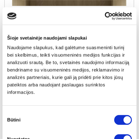
YRA SANDĖLYJE
BRAGA stalčiai spintai 01 (3vnt.) (Dab cremona)
Išmatavimai:
A:
15cm
P:
97cm
G:
52cm
Šioje svetainėje naudojami slapukai
Naudojame slapukus, kad galėtume suasmeninti turinį
Kaina:
bei skelbimus, teikti visuomeninės medijos funkcijas ir
69€
analizuoti srautą. Be to, svetainės naudojimo informaciją
bendriname su visuomeninės medijos, reklamavimo ir
Į krepšelį
analizės partneriais, kurie gali ją pridėti prie kitos jūsų
pateiktos arba naudojant paslaugas surinktos
informacijos.
Sutikimo
Būtini
pasirinkimas