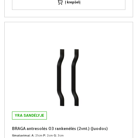
Į krepšelį
YRA SANDĖLYJE
BRAGA antresolės 03 rankenėlės (2vnt.) (Juodos)
Išmatavimai:
A:
21cm
P:
2cm
G:
3cm