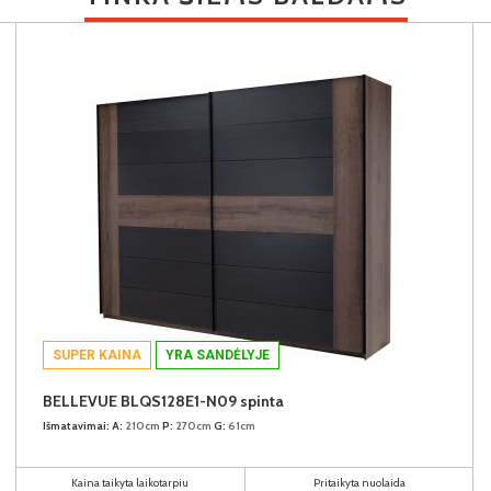
SUPER KAINA
YRA SANDĖLYJE
BELLEVUE BLQS128E1-N09 spinta
Išmatavimai:
A:
210cm
P:
270cm
G:
61cm
Kaina taikyta laikotarpiu
Pritaikyta nuolaida