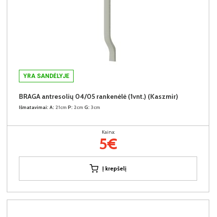
YRA SANDĖLYJE
BRAGA antresolių 04/05 rankenėlė (1vnt.) (Kaszmir)
Išmatavimai:
A:
21cm
P:
2cm
G:
3cm
Kaina:
5€
Į krepšelį