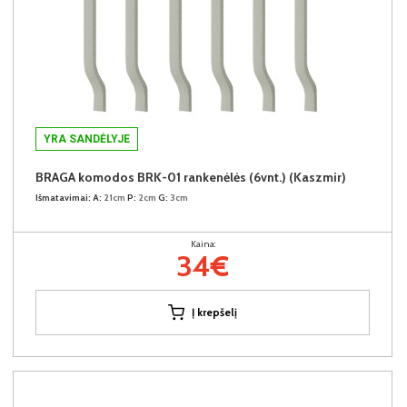
YRA SANDĖLYJE
BRAGA komodos BRK-01 rankenėlės (6vnt.) (Kaszmir)
Išmatavimai:
A:
21cm
P:
2cm
G:
3cm
Kaina:
34€
Į krepšelį