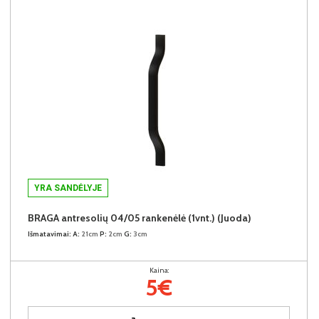
YRA SANDĖLYJE
BRAGA antresolių 04/05 rankenėlė (1vnt.) (Juoda)
Išmatavimai:
A:
21cm
P:
2cm
G:
3cm
Kaina:
5€