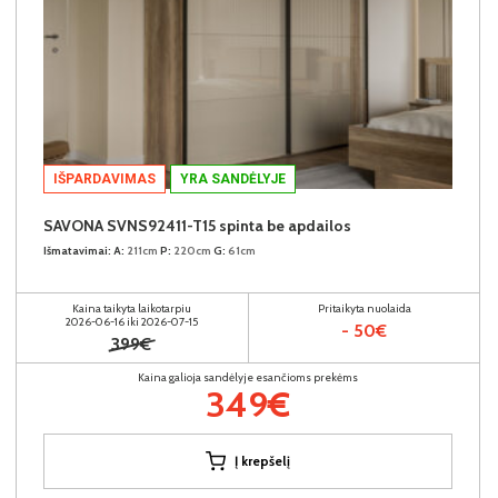
IŠPARDAVIMAS
YRA SANDĖLYJE
SAVONA SVNS92411-T15 spinta be apdailos
Išmatavimai:
A:
211cm
P:
220cm
G:
61cm
Kaina taikyta laikotarpiu
Pritaikyta nuolaida
2026-06-16 iki 2026-07-15
- 50€
399€
Kaina galioja sandėlyje esančioms prekėms
349€
Į krepšelį