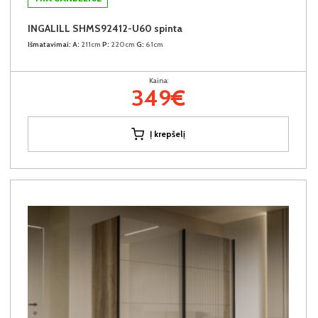
INGALILL SHMS92412-U60 spinta
Išmatavimai:
A:
211cm
P:
220cm
G:
61cm
Kaina:
349€
Į krepšelį