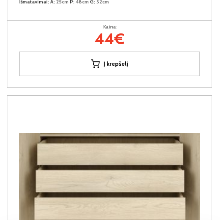
Išmatavimai:
A:
25cm
P:
48cm
G:
52cm
Kaina:
44€
Į krepšelį