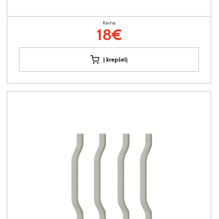
Kaina:
18€
Į krepšelį