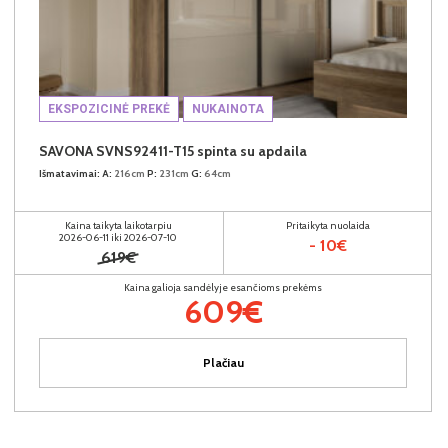
EKSPOZICINĖ PREKĖ
NUKAINOTA
SAVONA SVNS92411-T15 spinta su apdaila
Išmatavimai:
A:
216cm
P:
231cm
G:
64cm
Kaina taikyta laikotarpiu
Pritaikyta nuolaida
2026-06-11 iki 2026-07-10
- 10€
619€
Kaina galioja sandėlyje esančioms prekėms
609€
Plačiau