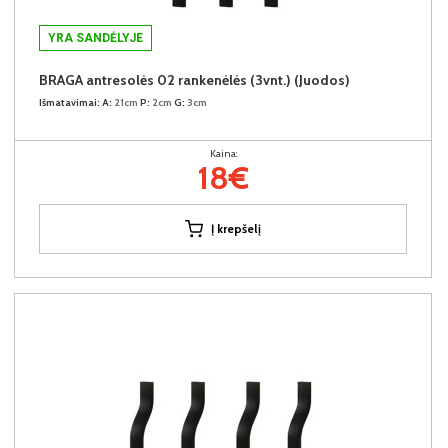
YRA SANDĖLYJE
BRAGA antresolės 02 rankenėlės (3vnt.) (Juodos)
Išmatavimai:
A:
21cm
P:
2cm
G:
3cm
Kaina:
18€
Į krepšelį