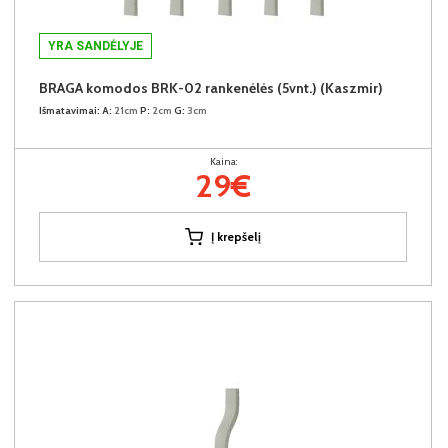
YRA SANDĖLYJE
BRAGA komodos BRK-02 rankenėlės (5vnt.) (Kaszmir)
Išmatavimai:
A:
21cm
P:
2cm
G:
3cm
Kaina:
29€
Į krepšelį