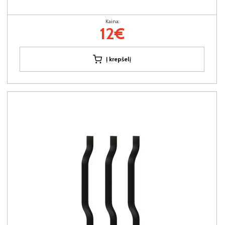
Kaina:
12€
Į krepšelį