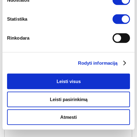
Nuostatos
Statistika
Rinkodara
YRA SANDĖLYJE
BRAGA spintų 04/05 rankenėlė (1vnt.) (Kaszmir)
Rodyti informaciją
Išmatavimai:
A:
114cm
P:
2cm
G:
3cm
Leisti visus
Kaina:
14€
Leisti pasirinkimą
Į krepšelį
Atmesti