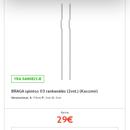
YRA SANDĖLYJE
BRAGA spintos 03 rankenėlės (2vnt.) (Kaszmir)
Išmatavimai:
A:
114cm
P:
2cm
G:
3cm
Kaina:
29€