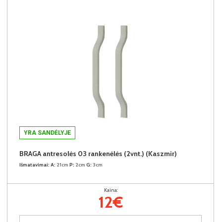
YRA SANDĖLYJE
BRAGA antresolės 03 rankenėlės (2vnt.) (Kaszmir)
Išmatavimai:
A:
21cm
P:
2cm
G:
3cm
Kaina:
12€