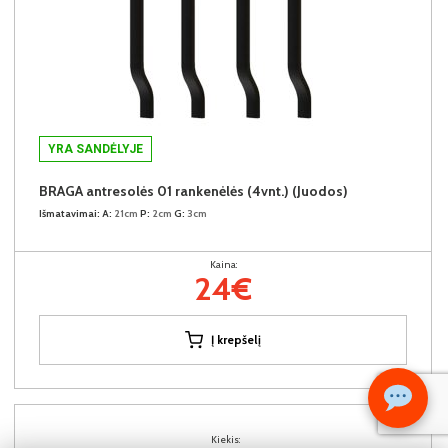
YRA SANDĖLYJE
BRAGA antresolės 01 rankenėlės (4vnt.) (Juodos)
Išmatavimai:
A:
21cm
P:
2cm
G:
3cm
Kaina:
24€
Į krepšelį
Kiekis: