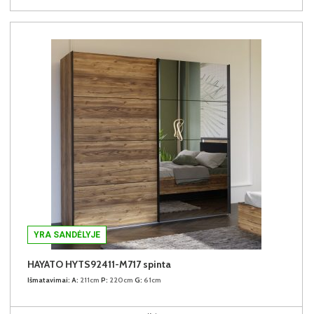
YRA SANDĖLYJE
HAYATO HYTS92411-M717 spinta
Išmatavimai:
A:
211cm
P:
220cm
G:
61cm