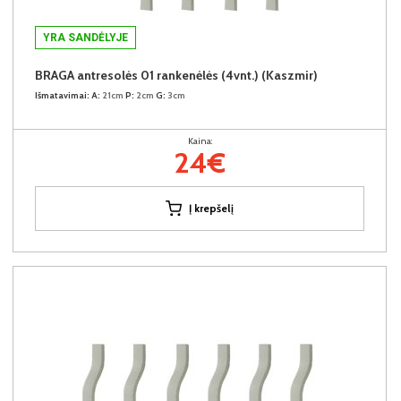
YRA SANDĖLYJE
BRAGA antresolės 01 rankenėlės (4vnt.) (Kaszmir)
Išmatavimai:
A:
21cm
P:
2cm
G:
3cm
Kaina:
24€
Į krepšelį