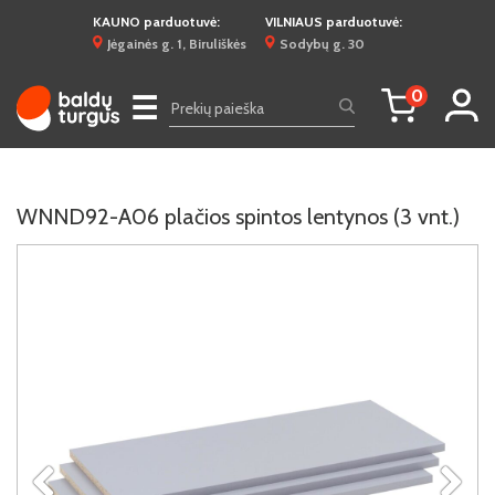
KAUNO parduotuvė:
VILNIAUS parduotuvė:
Jėgainės g. 1, Biruliškės
Sodybų g. 30
0
☰
WNND92-A06 plačios spintos lentynos (3 vnt.)