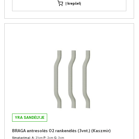
Į krepšelį
YRA SANDĖLYJE
BRAGA antresolės 02 rankenėlės (3vnt.) (Kaszmir)
Išmatavimai:
A:
21cm
P:
2cm
G:
3cm