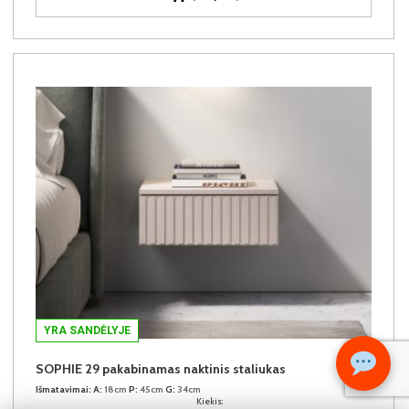
YRA SANDĖLYJE
SOPHIE 29 pakabinamas naktinis staliukas
Išmatavimai:
A:
18cm
P:
45cm
G:
34cm
Kiekis: