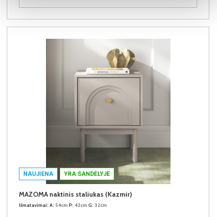
NAUJIENA
YRA SANDĖLYJE
MAZOMA naktinis staliukas (Kazmir)
Išmatavimai:
A:
54cm
P:
42cm
G:
32cm