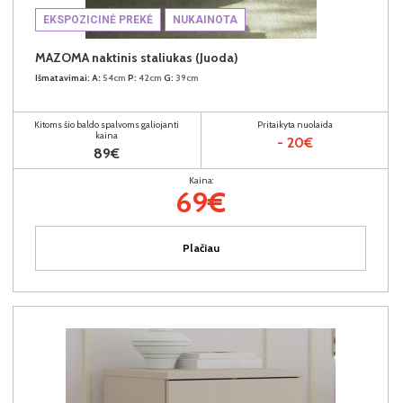
EKSPOZICINĖ PREKĖ
NUKAINOTA
MAZOMA naktinis staliukas (Juoda)
Išmatavimai:
A:
54cm
P:
42cm
G:
39cm
Kitoms šio baldo spalvoms galiojanti
Pritaikyta nuolaida
kaina
- 20€
89€
Kaina:
69€
Plačiau