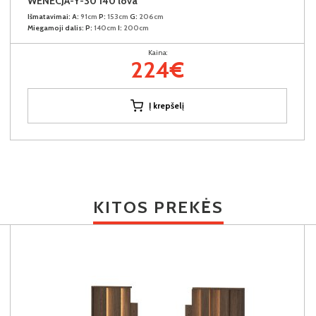
WENECJA-Y-30 140 lova
Išmatavimai:
A:
91cm
P:
153cm
G:
206cm
Miegamoji dalis:
P:
140cm
I:
200cm
Kaina:
224€
Į krepšelį
KITOS PREKĖS