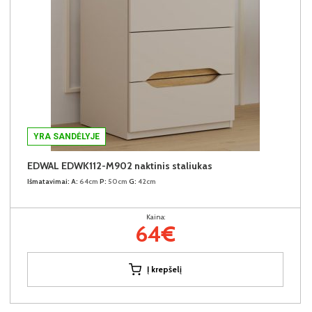
YRA SANDĖLYJE
EDWAL EDWK112-M902 naktinis staliukas
Išmatavimai:
A:
64cm
P:
50cm
G:
42cm
Kaina:
64€
Į krepšelį