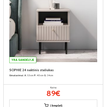
YRA SANDĖLYJE
SOPHIE 24 naktinis staliukas
Išmatavimai:
A:
53cm
P:
40cm
G:
34cm
Kaina:
89€
Į krepšelį