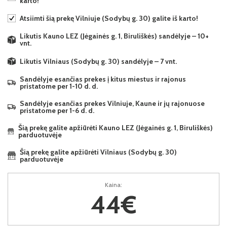
karto!
Atsiimti šią prekę Vilniuje (Sodybų g. 30) galite iš karto!
Likutis Kauno LEZ (Jėgainės g. 1, Biruliškės) sandėlyje – 10+
vnt.
Likutis Vilniaus (Sodybų g. 30) sandėlyje – 7 vnt.
Sandėlyje esančias prekes į kitus miestus ir rajonus
pristatome per 1-10 d. d.
Sandėlyje esančias prekes Vilniuje, Kaune ir jų rajonuose
pristatome per 1-6 d. d.
Šią prekę galite apžiūrėti Kauno LEZ (Jėgainės g. 1, Biruliškės)
parduotuvėje
Šią prekę galite apžiūrėti Vilniaus (Sodybų g. 30)
parduotuvėje
Kaina:
44€