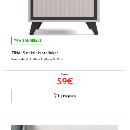
YRA SANDĖLYJE
TINA 1S naktinis staliukas
Išmatavimai:
A:
41cm
P:
48cm
G:
37cm
Kaina:
59€
Į krepšelį