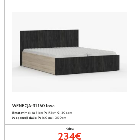
WENECJA-31 160 lova
Išmatavimai:
A:
91cm
P:
173cm
G:
206cm
Miegamoji dalis:
P:
160cm
I:
200cm
Kaina:
234€