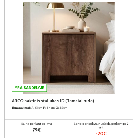
YRA SANDĖLYJE
ARCO naktinis staliukas 1D (Tamsiai ruda)
Išmatavimai:
A:
51cm
P:
54cm
G:
35cm
Kaina perkant po 1 vnt
Bendra pritaikyta nuolaida perkant po 2
vnt
79€
-20€