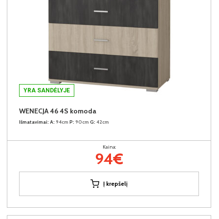
YRA SANDĖLYJE
WENECJA 46 4S komoda
Išmatavimai:
A:
94cm
P:
90cm
G:
42cm
Kaina:
94€
Į krepšelį