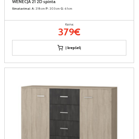
WENECJA 21 2D spinta
Išmatavimai:
A:
218cm
P:
203cm
G:
61cm
Kaina:
379€
Į krepšelį