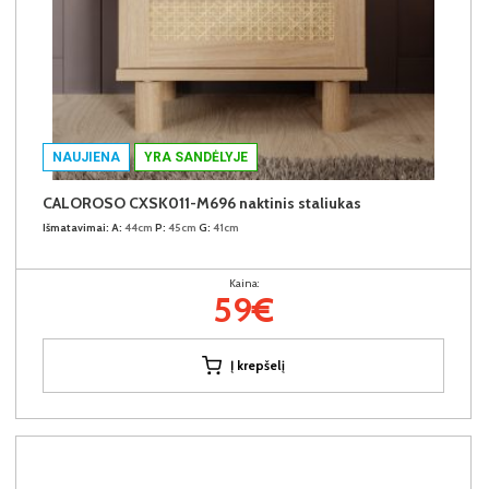
NAUJIENA
YRA SANDĖLYJE
CALOROSO CXSK011-M696 naktinis staliukas
Išmatavimai:
A:
44cm
P:
45cm
G:
41cm
Kaina:
59€
Į krepšelį