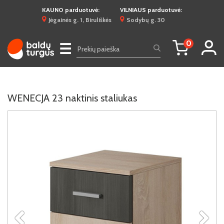
KAUNO parduotuvė:
VILNIAUS parduotuvė:
Jėgainės g. 1, Biruliškės
Sodybų g. 30
0
☰
WENECJA 23 naktinis staliukas