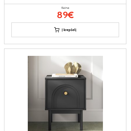
Kaina:
89€
Į krepšelį