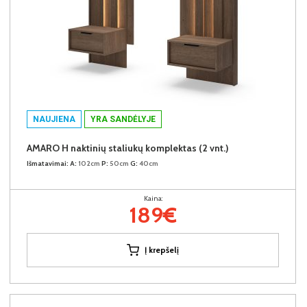
NAUJIENA
YRA SANDĖLYJE
AMARO H naktinių staliukų komplektas (2 vnt.)
Išmatavimai:
A:
102cm
P:
50cm
G:
40cm
Kaina:
189€
Į krepšelį