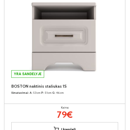
YRA SANDĖLYJE
BOSTON naktinis staliukas 1S
Išmatavimai:
A:
53cm
P:
51cm
G:
46cm
Kaina:
79€
Į krepšelį