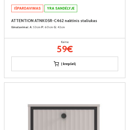
IŠPARDAVIMAS
YRA SANDĖLYJE
ATTENTION ATNK05R-C462 naktinis staliukas
Išmatavimai:
A:
53cm
P:
60cm
G:
42cm
Kaina:
59€
Į krepšelį