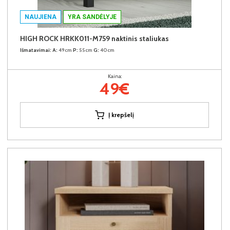
NAUJIENA
YRA SANDĖLYJE
HIGH ROCK HRKK011-M759 naktinis staliukas
Išmatavimai:
A:
49cm
P:
55cm
G:
40cm
Kaina:
49€
Į krepšelį