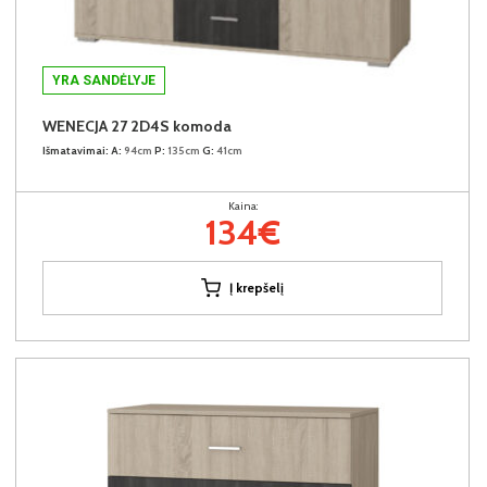
YRA SANDĖLYJE
WENECJA 27 2D4S komoda
Išmatavimai:
A:
94cm
P:
135cm
G:
41cm
Kaina:
134€
Į krepšelį