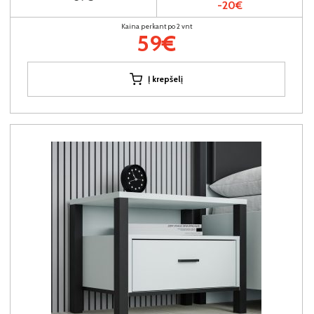
-20€
Kaina perkant po 2 vnt
59€
Į krepšelį