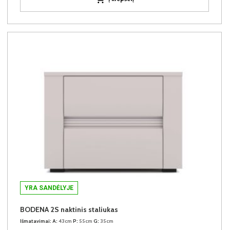
YRA SANDĖLYJE
BODENA 2S naktinis staliukas
Išmatavimai:
A:
43cm
P:
55cm
G:
35cm