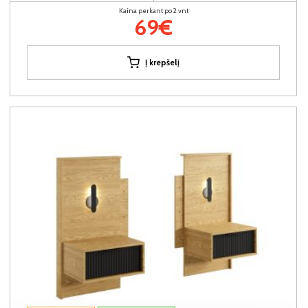
Kaina perkant po 2 vnt
69€
Į krepšelį