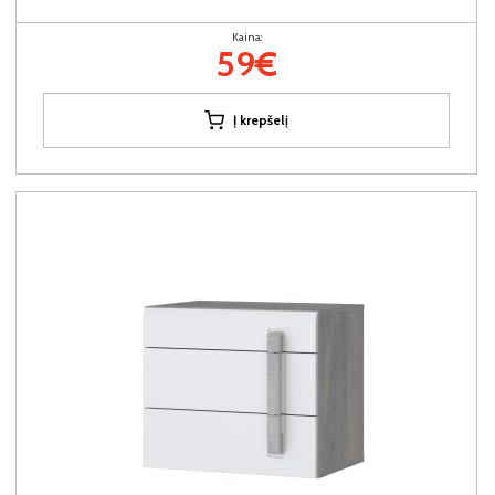
Kaina:
59€
Į krepšelį