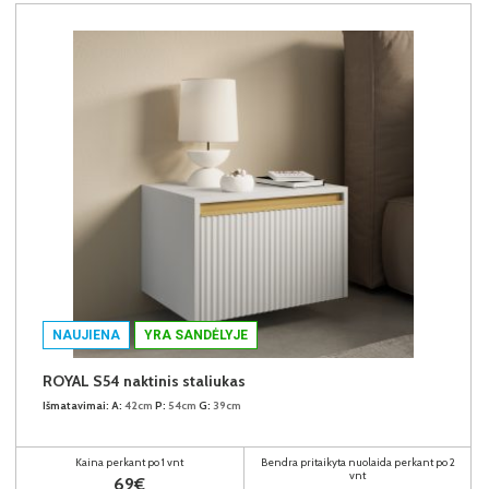
NAUJIENA
YRA SANDĖLYJE
ROYAL S54 naktinis staliukas
Išmatavimai:
A:
42cm
P:
54cm
G:
39cm
Kaina perkant po 1 vnt
Bendra pritaikyta nuolaida perkant po 2
vnt
69€