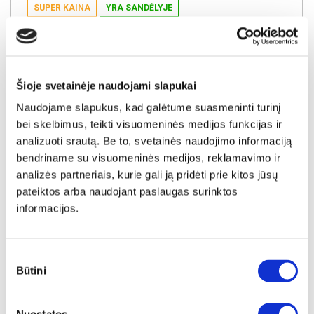
SUPER KAINA
YRA SANDĖLYJE
BALTIC D naktinių staliukų komplektas (2vnt.)
Išmatavimai:
A:
102cm
P:
49cm
G:
40cm
Šioje svetainėje naudojami slapukai
Kaina taikyta laikotarpiu
Pritaikyta nuolaida
2026-06-28 iki 2026-07-27
- 30€
Naudojame slapukus, kad galėtume suasmeninti turinį
179€
bei skelbimus, teikti visuomeninės medijos funkcijas ir
Kaina galioja sandėlyje esančioms prekėms
analizuoti srautą. Be to, svetainės naudojimo informaciją
149€
bendriname su visuomeninės medijos, reklamavimo ir
analizės partneriais, kurie gali ją pridėti prie kitos jūsų
Į krepšelį
pateiktos arba naudojant paslaugas surinktos
informacijos.
Sutikimo
Būtini
pasirinkimas