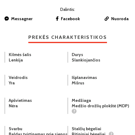
Dalintis:
Messagner
Facebook
Nuoroda
PREKĖS CHARAKTERISTIKOS
Kilmės šalis
Durys
Lenkija
Slankiojančios
Veidrodis
Išplanavimas
Yra
Mišrus
Apšvietimas
Medžiaga
Nėra
Medžio drožlių plokštė (MDP)
?
Svarbu
Stalčių bėgeliai
Baldas tvirtinamas prie sienos
Ritininiai bėgeliai
?