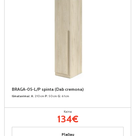
BRAGA-05-L/P spinta (Dab cremona)
Išmatavimai:
A:
210cm
P:
50cm
G:
61cm
Kaina:
134€
Plačiau