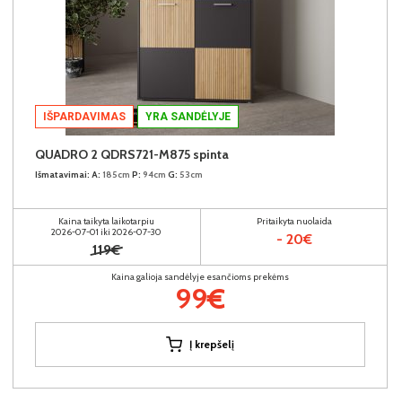
IŠPARDAVIMAS
YRA SANDĖLYJE
QUADRO 2 QDRS721-M875 spinta
Išmatavimai:
A:
185cm
P:
94cm
G:
53cm
Kaina taikyta laikotarpiu
Pritaikyta nuolaida
2026-07-01 iki 2026-07-30
- 20€
119€
Kaina galioja sandėlyje esančioms prekėms
99€
Į krepšelį