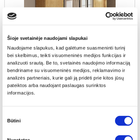
Šioje svetainėje naudojami slapukai
Naudojame slapukus, kad galėtume suasmeninti turinį
bei skelbimus, teikti visuomeninės medijos funkcijas ir
analizuoti srautą. Be to, svetainės naudojimo informaciją
bendriname su visuomeninės medijos, reklamavimo ir
SUPER KAINA
YRA SANDĖLYJE
analizės partneriais, kurie gali ją pridėti prie kitos jūsų
BALTIC A spinta 220
pateiktos arba naudojant paslaugas surinktos
Išmatavimai:
A:
210cm
P:
223cm
G:
59cm
informacijos.
Kaina taikyta laikotarpiu
Pritaikyta nuolaida
2026-06-28 iki 2026-07-27
- 20€
Sutikimo
599€
Būtini
pasirinkimas
Kaina galioja sandėlyje esančioms prekėms
579€