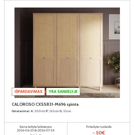
IŠPARDAVIMAS
YRA SANDĖLYJE
CALOROSO CXSS831-M696 spinta
Išmatavimai:
A:
200cm
P:
165cm
G:
55cm
Kaina taikyta laikotarpiu
Pritaikyta nuolaida
2026-06-25 iki 2026-07-24
- 50€