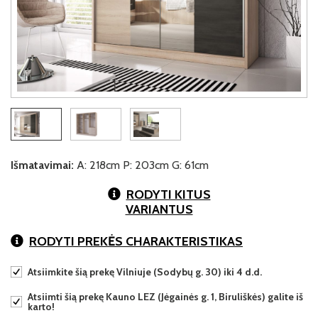
Išmatavimai:
A: 218cm P: 203cm G: 61cm
RODYTI KITUS
VARIANTUS
RODYTI PREKĖS CHARAKTERISTIKAS
Atsiimkite šią prekę Vilniuje (Sodybų g. 30) iki 4 d.d.
Atsiimti šią prekę Kauno LEZ (Jėgainės g. 1, Biruliškės) galite iš
karto!