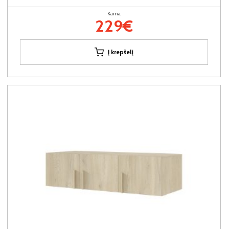
Kaina:
229€
Į krepšelį