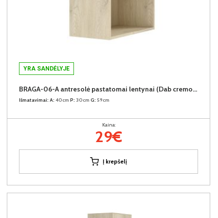
YRA SANDĖLYJE
BRAGA-06-A antresolė pastatomai lentynai (Dab cremona)
Išmatavimai:
A:
40cm
P:
30cm
G:
59cm
Kaina:
29€
Į krepšelį