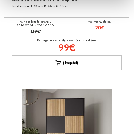
Išmatavimai:
A:
185cm
P:
94cm
G:
53cm
Kaina taikyta laikotarpiu
Pritaikyta nuolaida
2026-07-01 iki 2026-07-30
- 20€
119€
Kaina galioja sandėlyje esančioms prekėms
99€
Į krepšelį