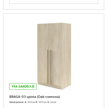
YRA SANDĖLYJE
BRAGA-03 spinta (Dab cremona)
Išmatavimai:
A:
210cm
P:
100cm
G:
61cm