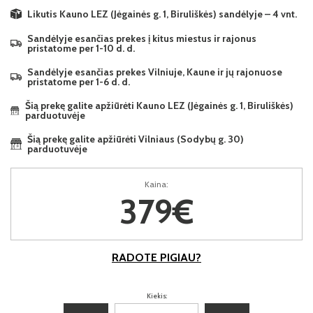
Likutis Kauno LEZ (Jėgainės g. 1, Biruliškės) sandėlyje – 4 vnt.
Sandėlyje esančias prekes į kitus miestus ir rajonus
pristatome per 1-10 d. d.
Sandėlyje esančias prekes Vilniuje, Kaune ir jų rajonuose
pristatome per 1-6 d. d.
Šią prekę galite apžiūrėti Kauno LEZ (Jėgainės g. 1, Biruliškės)
parduotuvėje
Šią prekę galite apžiūrėti Vilniaus (Sodybų g. 30)
parduotuvėje
Kaina:
379€
RADOTE PIGIAU?
Kiekis: