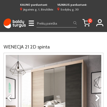
KAUNO parduotuvė:
VILNIAUS parduotuvė:
Jėgainės g. 1, Biruliškės
Sodybų g. 30
0
☰
WENECJA 21 2D spinta