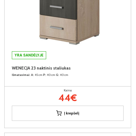
YRA SANDĖLYJE
WENECJA 23 naktinis staliukas
Išmatavimai:
A:
45cm
P:
40cm
G:
40cm
Kaina:
44€
Į krepšelį