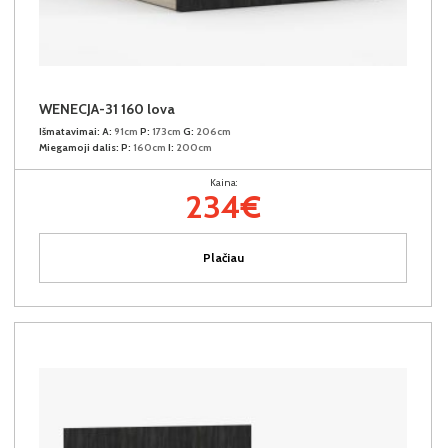
WENECJA-31 160 lova
Išmatavimai:
A:
91cm
P:
173cm
G:
206cm
Miegamoji dalis:
P:
160cm
I:
200cm
Kaina:
234€
Plačiau