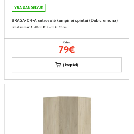
YRA SANDĖLYJE
BRAGA-04-A antresolė kampinei spintai (Dab cremona)
Išmatavimai:
A:
40cm
P:
95cm
G:
95cm
Kaina:
79€
Į krepšelį