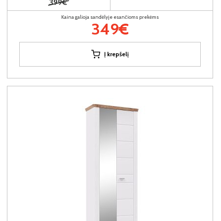
399€
Kaina galioja sandėlyje esančioms prekėms
349€
Į krepšelį