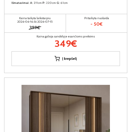
Išmatavimai:
A:
211cm
P:
220cm
G:
61cm
Kaina taikyta laikotarpiu
Pritaikyta nuolaida
2026-06-16 iki 2026-07-15
- 50€
399€
Kaina galioja sandėlyje esančioms prekėms
349€
Į krepšelį