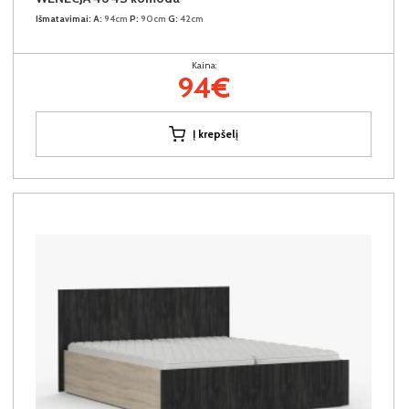
Išmatavimai:
A:
94cm
P:
90cm
G:
42cm
Kaina:
94€
Į krepšelį