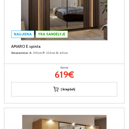
NAUJIENA
YRA SANDĖLYJE
AMARO E spinta
Išmatavimai:
A:
210cm
P:
223cm
G:
60cm
Kaina:
619€
Į krepšelį