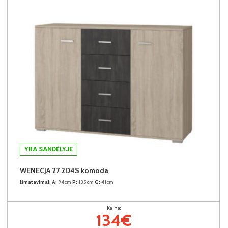
YRA SANDĖLYJE
WENECJA 27 2D4S komoda
Išmatavimai:
A:
94cm
P:
135cm
G:
41cm
Kaina:
134€