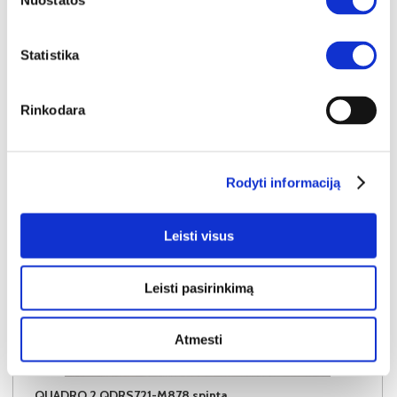
Nuostatos
Į krepšelį
Statistika
Rinkodara
Rodyti informaciją
Leisti visus
Leisti pasirinkimą
Atmesti
IŠPARDAVIMAS
YRA SANDĖLYJE
QUADRO 2 QDRS721-M878 spinta