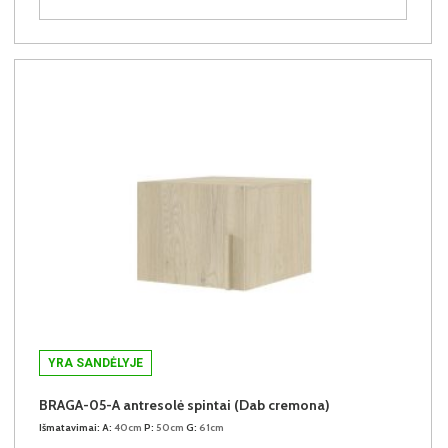
YRA SANDĖLYJE
BRAGA-05-A antresolė spintai (Dab cremona)
Išmatavimai:
A:
40cm
P:
50cm
G:
61cm