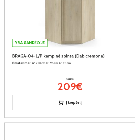
YRA SANDĖLYJE
BRAGA-04-L/P kampinė spinta (Dab cremona)
Išmatavimai:
A:
210cm
P:
95cm
G:
95cm
Kaina:
209€
Į krepšelį