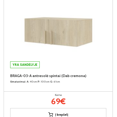
YRA SANDĖLYJE
BRAGA-03-A antresolė spintai (Dab cremona)
Išmatavimai:
A:
40cm
P:
100cm
G:
61cm
Kaina:
69€
Į krepšelį