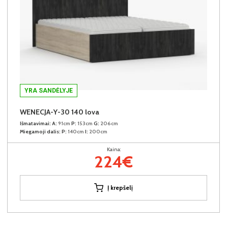
YRA SANDĖLYJE
WENECJA-Y-30 140 lova
Išmatavimai:
A:
91cm
P:
153cm
G:
206cm
Miegamoji dalis:
P:
140cm
I:
200cm
Kaina:
224€
Į krepšelį