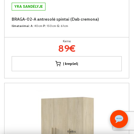
YRA SANDĖLYJE
BRAGA-02-A antresolė spintai (Dab cremona)
Išmatavimai:
A:
40cm
P:
150cm
G:
61cm
Kaina:
89€
Į krepšelį
Kiekis: