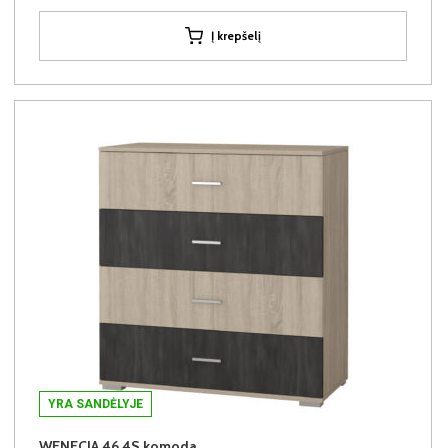
Į krepšelį
YRA SANDĖLYJE
WENECJA 46 4S komoda