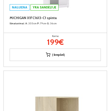
NAUJIENA
YRA SANDĖLYJE
MICHIGAN X1FC1613-C1 spinta
Išmatavimai:
A:
203cm
P:
79cm
G:
36cm
Kaina:
199€
Į krepšelį