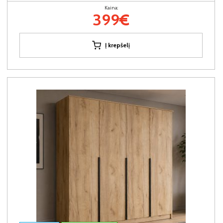
Kaina:
399€
Į krepšelį