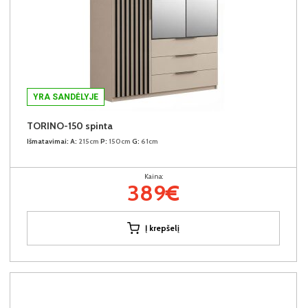
YRA SANDĖLYJE
TORINO-150 spinta
Išmatavimai:
A:
215cm
P:
150cm
G:
61cm
Kaina:
389€
Į krepšelį