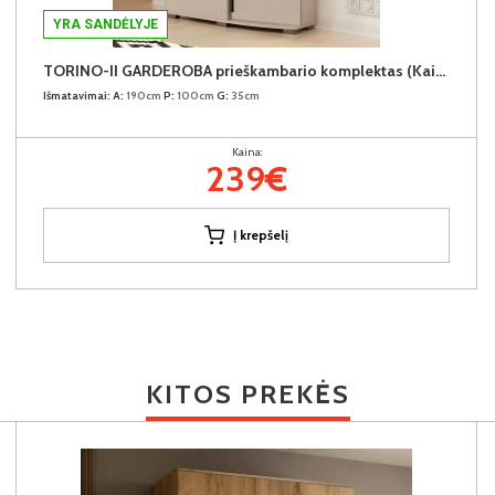
YRA SANDĖLYJE
TORINO-II GARDEROBA prieškambario komplektas (Kairinis)
Išmatavimai:
A:
190cm
P:
100cm
G:
35cm
Kaina:
239€
Į krepšelį
KITOS PREKĖS