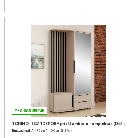
YRA SANDĖLYJE
TORINO-II GARDEROBA prieškambario komplektas (Dešininis)
Išmatavimai:
A:
190cm
P:
100cm
G:
35cm