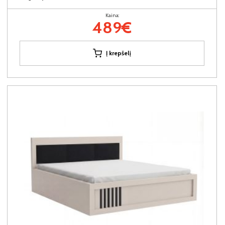
Kaina:
489€
Į krepšelį