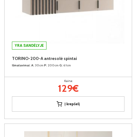
YRA SANDĖLYJE
TORINO-200-A antresolė spintai
Išmatavimai:
A:
30cm
P:
200cm
G:
61cm
Kaina:
129€
Į krepšelį