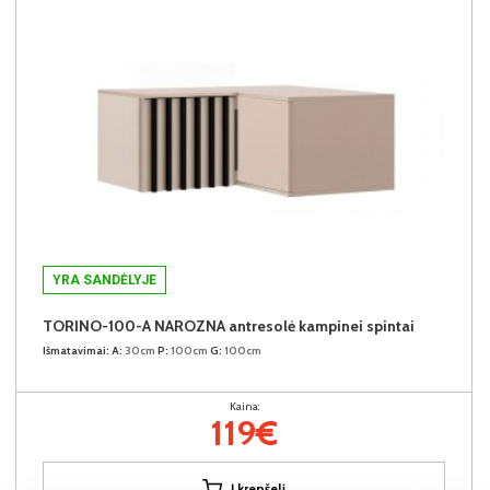
YRA SANDĖLYJE
TORINO-100-A NAROZNA antresolė kampinei spintai
Išmatavimai:
A:
30cm
P:
100cm
G:
100cm
Kaina:
119€
Į krepšelį