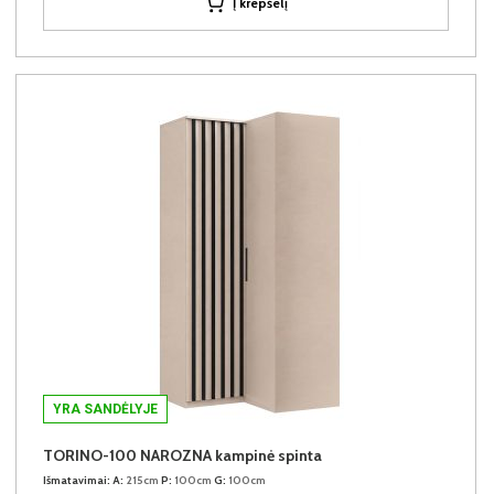
Į krepšelį
YRA SANDĖLYJE
TORINO-100 NAROZNA kampinė spinta
Išmatavimai:
A:
215cm
P:
100cm
G:
100cm