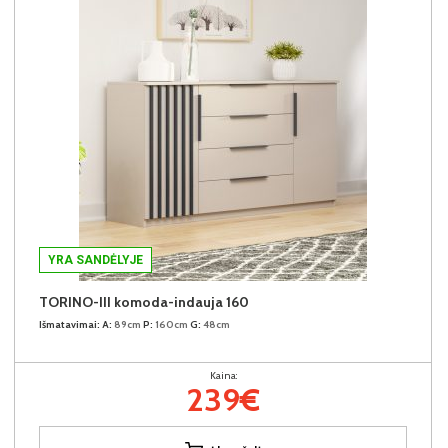
YRA SANDĖLYJE
TORINO-III komoda-indauja 160
Išmatavimai:
A:
89cm
P:
160cm
G:
48cm
Kaina:
239€