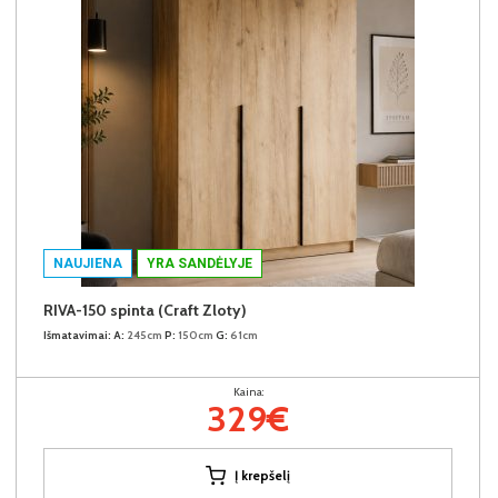
NAUJIENA
YRA SANDĖLYJE
RIVA-150 spinta (Craft Zloty)
Išmatavimai:
A:
245cm
P:
150cm
G:
61cm
Kaina:
329€
Į krepšelį