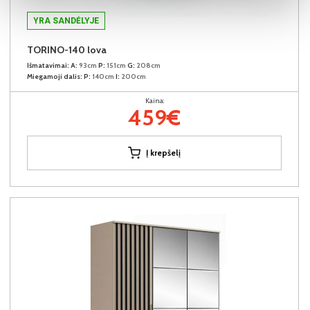
YRA SANDĖLYJE
TORINO-140 lova
Išmatavimai:
A:
93cm
P:
151cm
G:
208cm
Miegamoji dalis:
P:
140cm
I:
200cm
Kaina:
459€
Į krepšelį