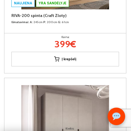
NAUJIENA
YRA SANDĖLYJE
RIVA-200 spinta (Craft Zloty)
Išmatavimai:
A:
245cm
P:
200cm
G:
61cm
Kaina:
399€
Į krepšelį
Kiekis: