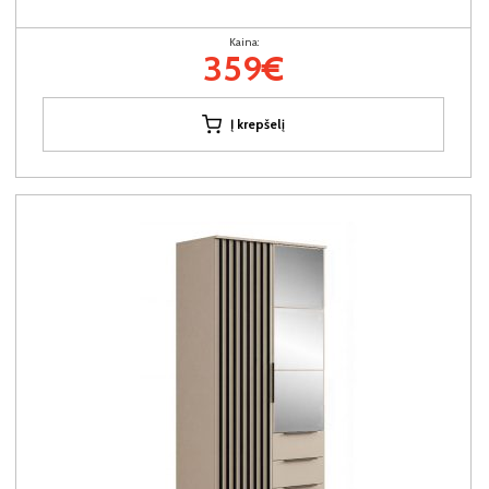
Kaina:
359€
Į krepšelį