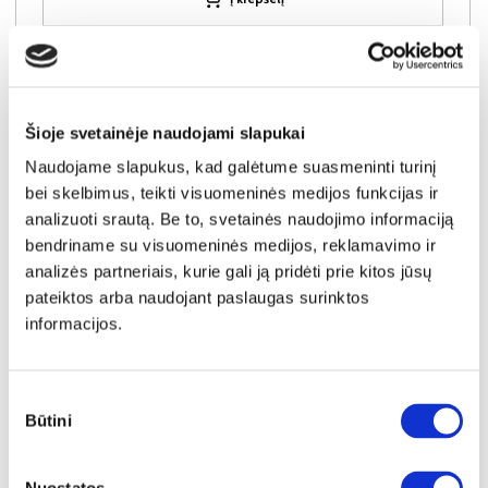
Šioje svetainėje naudojami slapukai
Naudojame slapukus, kad galėtume suasmeninti turinį
bei skelbimus, teikti visuomeninės medijos funkcijas ir
analizuoti srautą. Be to, svetainės naudojimo informaciją
bendriname su visuomeninės medijos, reklamavimo ir
analizės partneriais, kurie gali ją pridėti prie kitos jūsų
pateiktos arba naudojant paslaugas surinktos
informacijos.
Sutikimo
YRA SANDĖLYJE
Būtini
pasirinkimas
TORINO-120 lova
Išmatavimai:
A:
93cm
P:
131cm
G:
208cm
Miegamoji dalis:
P:
120cm
I:
200cm