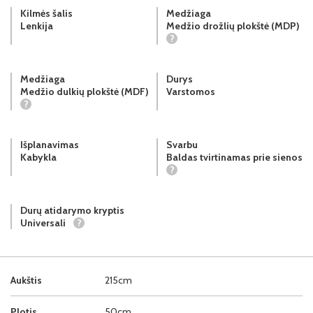
Kilmės šalis
Medžiaga
Lenkija
Medžio drožlių plokštė (MDP)
?
Medžiaga
Durys
Medžio dulkių plokštė (MDF)
Varstomos
?
Išplanavimas
Svarbu
Kabykla
Baldas tvirtinamas prie sienos
?
Durų atidarymo kryptis
Universali
?
Aukštis
215cm
Plotis
50cm