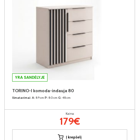
YRA SANDĖLYJE
TORINO-I komoda-indauja 80
Išmatavimai:
A:
89cm
P:
80cm
G:
48cm
Kaina:
179€
Į krepšelį