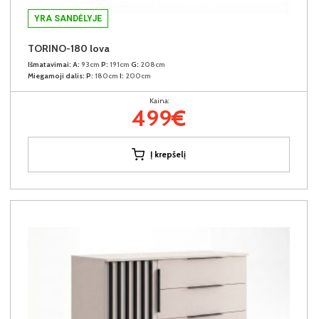
YRA SANDĖLYJE
TORINO-180 lova
Išmatavimai:
A:
93cm
P:
191cm
G:
208cm
Miegamoji dalis:
P:
180cm
I:
200cm
Kaina:
499€
Į krepšelį