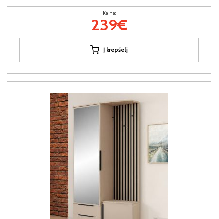
Kaina:
239€
Į krepšelį