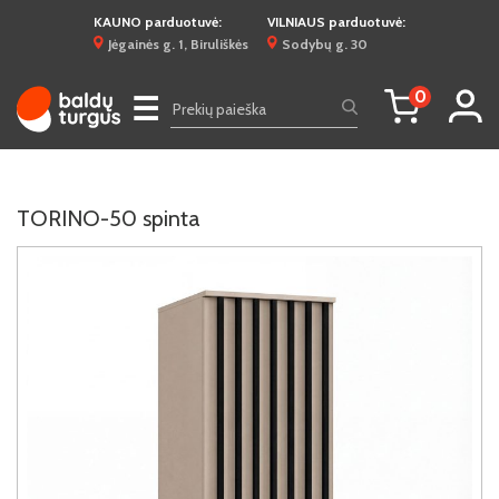
KAUNO parduotuvė:
VILNIAUS parduotuvė:
Jėgainės g. 1, Biruliškės
Sodybų g. 30
0
☰
TORINO-50 spinta