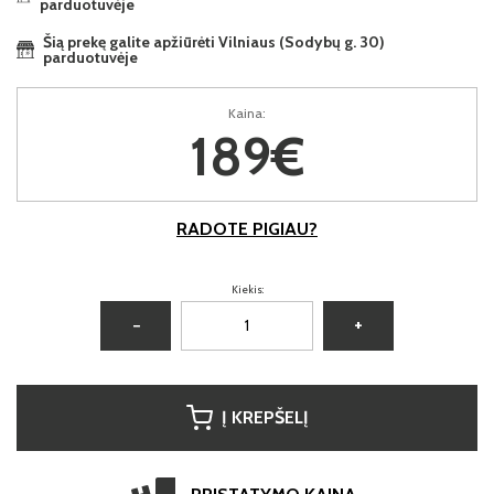
parduotuvėje
Šią prekę galite apžiūrėti Vilniaus (Sodybų g. 30)
parduotuvėje
Kaina:
189€
RADOTE PIGIAU?
Kiekis:
−
+
Į KREPŠELĮ