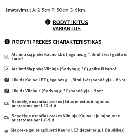
Išmatavimai:
A: 215cm P: 50cm G: 61cm
RODYTI KITUS
VARIANTUS
RODYTI PREKĖS CHARAKTERISTIKAS
Atsiimti šią prekę Kauno LEZ (Jėgainės g. 1, Biruliškės) galite iš
karto!
Atsiimti šią prekę Vilniuje (Sodybų g. 30) galite iš karto!
Likutis Kauno LEZ (Jėgainės g. 1, Biruliškės) sandėlyje – 8 vnt.
Likutis Vilniaus (Sodybų g. 30) sandėlyje – 9 vnt.
Sandėlyje esančias prekes į kitus miestus ir rajonus
pristatome per 1-10 d. d.
Sandėlyje esančias prekes Vilniuje, Kaune ir jų rajonuose
pristatome per 1-6 d. d.
Šią prekę galite apžiūrėti Kauno LEZ (Jėgainės g. 1, Biruliškės)