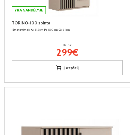
YRA SANDĖLYJE
TORINO-100 spinta
Išmatavimai:
A:
215cm
P:
100cm
G:
61cm
Kaina:
299€
Į krepšelį