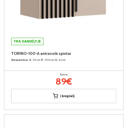
YRA SANDĖLYJE
TORINO-100-A antresolė spintai
Išmatavimai:
A:
30cm
P:
100cm
G:
61cm
Kaina:
89€
Į krepšelį