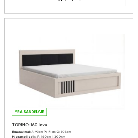
YRA SANDĖLYJE
TORINO-160 lova
Išmatavimai:
A:
93cm
P:
171cm
G:
208cm
Miegamoji dalis:
P:
160cm
I:
200cm