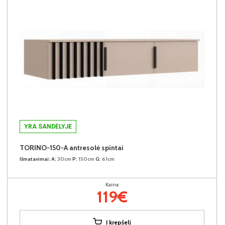
YRA SANDĖLYJE
TORINO-150-A antresolė spintai
Išmatavimai:
A:
30cm
P:
150cm
G:
61cm
Kaina:
119€
Į krepšelį