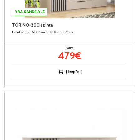
YRA SANDĖLYJE
TORINO-200 spinta
Išmatavimai:
A:
215cm
P:
200cm
G:
61cm
Kaina:
479€
Į krepšelį