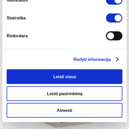
Nuostatos
Kaina:
439€
Statistika
Į krepšelį
Rinkodara
Rodyti informaciją
Leisti visus
Leisti pasirinkimą
Atmesti