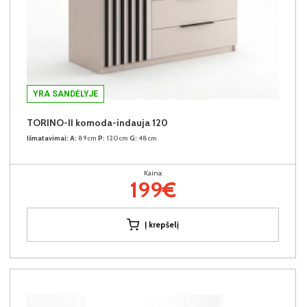
YRA SANDĖLYJE
TORINO-II komoda-indauja 120
Išmatavimai:
A:
89cm
P:
120cm
G:
48cm
Kaina:
199€
Į krepšelį